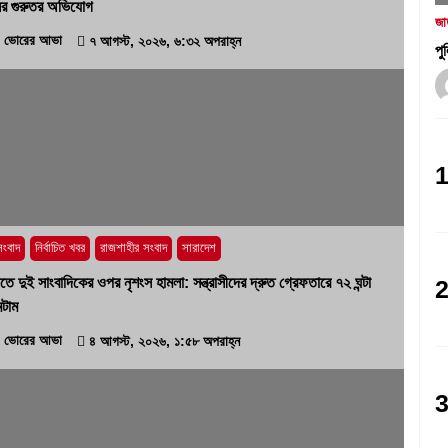
নের গুরুতর অভিযোগ
১ আগস্ট, ২০২৬, ৯:৩৪ অপরাহ্ন
জা
ভোরের আভা
৭ আগস্ট, ২০২৬, ৬:৩২ অপরাহ্ন
পু
নগর যুবদলের নতুন যুগ্ম আহ্বায়ক ইঞ্জি.
আরিফুজ্জামান সোহেলকে RPSF-এর
সংবর্ধনা
২৯ জুলাই, ২০২৬, ১২:২১ অপরাহ্ন
নই
বাগমারায় যুবদলের নেতাকে পিটিয়ে আহত
করলো ছাত্রদলের তিন নেতা
১৭ জুলাই, ২০২৬, ৮:০৬ অপরাহ্ন
সংবাদ
নির্বাচিত খবর
রাজশাহীর সংবাদ
সারাদেশ
তে দুই সাংবাদিকের ওপর নৃশংস হামলা: সন্ত্রাসীদের দ্রুত গ্রেফতারে ৭২ ঘন্টা
টাম
ভোরের আভা
৪ আগস্ট, ২০২৬, ১:৫৮ অপরাহ্ন