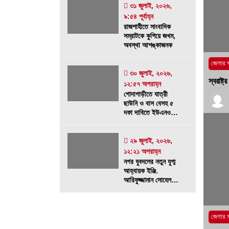
৩১ জুলাই, ২০২৬,
৯:৫৪ পূর্বাহ্ন
রাজশাহীতে সাংবাদিক
সম্রাটকে কুপিয়ে জখম,
অবস্থা আশঙ্কাজনক
জেলার 
৩০ জুলাই, ২০২৬,
স্বরাষ্
১২:৫৭ অপরাহ্ন
গোদাগাড়ীতে যাত্রী
ছাউনি ও বাস বেসহ ৫
দফা দাবিতে ইউএনওকে
স্মারকলিপি
২৯ জুলাই, ২০২৬,
১২:২১ অপরাহ্ন
নগর যুবদলের নতুন যুগ্ম
আহ্বায়ক ইঞ্জি.
আরিফুজ্জামান সোহেলকে
RPSF-এর সংবর্ধনা
জেলার 