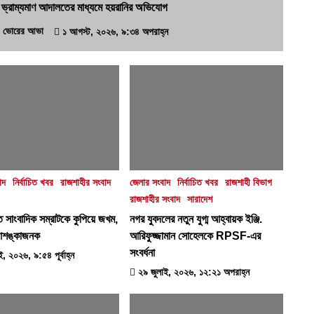
ুরে ভ্রাম্যমাণ আদালতের মাধ্যমে হয়রানির অভিযোগ
ভোরের আভা
১ আগস্ট, ২০২৬, ৯:৩৪ অপরাহ্ন
াদ
নির্বাচিত খবর
রাজশাহীর সংবাদ
জেলার সংবাদ
নির্বাচিত খবর
রাজশাহী বিভাগ
রাজশাহীর সংবাদ
সারাদেশ
ে সাংবাদিক সম্রাটকে কুপিয়ে জখম,
নগর যুবদলের নতুন যুগ্ম আহ্বায়ক ইঞ্জি.
আশঙ্কাজনক
আরিফুজ্জামান সোহেলকে RPSF-এর
সংবর্ধনা
, ২০২৬, ৯:৫৪ পূর্বাহ্ন
২৯ জুলাই, ২০২৬, ১২:২১ অপরাহ্ন