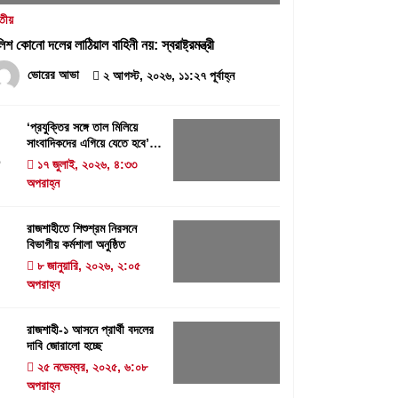
৩১ জুলাই, ২০২৬, ৯:৫৪ পূর্বাহ্ন
তীয়
লিশ কোনো দলের লাঠিয়াল বাহিনী নয়: স্বরাষ্ট্রমন্ত্রী
বরেন্দ্র প্রেস ক্লাব সভাপতিকে ছুরিকাঘাতে
হত্যাচেষ্টা: আসামী সুরুজ আলী কারাগারে
ভোরের আভা
২ আগস্ট, ২০২৬, ১১:২৭ পূর্বাহ্ন
২৭ জুলাই, ২০২৬, ৩:১৫ অপরাহ্ন
‘প্রযুক্তির সঙ্গে তাল মিলিয়ে
সাংবাদিকদের এগিয়ে যেতে হবে’-
1
পিআইবির মহাপরিচালক
‘প্রযুক্তির সঙ্গে তাল মিলিয়ে সাংবাদিকদের
১৭ জুলাই, ২০২৬, ৪:৩৩
এগিয়ে যেতে হবে’- পিআইবির মহাপরিচালক
অপরাহ্ন
১৭ জুলাই, ২০২৬, ৪:৩৩ অপরাহ্ন
রাজশাহীতে শিশুশ্রম নিরসনে
বিভাগীয় কর্মশালা অনুষ্ঠিত
2
৮ জানুয়ারি, ২০২৬, ২:০৫
অপরাহ্ন
রাজশাহী-১ আসনে প্রার্থী বদলের
দাবি জোরালো হচ্ছে
3
২৫ নভেম্বর, ২০২৫, ৬:০৮
অপরাহ্ন