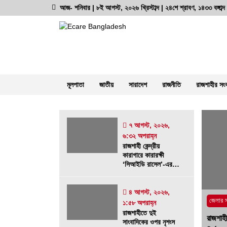
Skip
আজ- শনিবার | ৮ই আগস্ট, ২০২৬ খ্রিস্টাব্দ | ২৪শে শ্রাবণ, ১৪৩৩ বঙ্গাব
to
content
অনলাইন নিউজ পোর্টাল
ভোরের আভা
মূলপাতা
জাতীয়
সারাদেশ
রাজনীতি
রাজশাহীর সং
সর্বশেষ সংবাদ
৭ আগস্ট, ২০২৬,
৬:৩২ অপরাহ্ন
রাজশাহী কেন্দ্রীয় কারাগারে কারারক্ষী ‘সিআই
রাজশাহী কেন্দ্রীয়
কারাগারে কারারক্ষী
রাসেল’-এর বিরুদ্ধে চাঁদাবাজি ও নির্যাতনের
‘সিআইডি রাসেল’-এর
গুরুতর অভিযোগ
বিরুদ্ধে চাঁদাবাজি ও
নির্যাতনের গুরুতর
৭ আগস্ট, ২০২৬, ৬:৩২ অপরাহ্ন
অভিযোগ
৪ আগস্ট, ২০২৬,
জেলার 
১:৫৮ অপরাহ্ন
স্বরাষ্ট্র মন্ত্রণালয়ের তালিকাভুক্ত মাদক
রাজশাহীতে দুই
রাজশাহী
কারবারির প্রকাশ্যে চলাফেরা, জনমনে ক্ষোভ
সাংবাদিকের ওপর নৃশংস