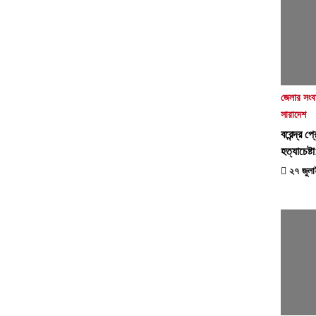
জেলার সংব
সারাদেশ
বরেন্দ্র 
হত্যাচেষ্
২৭ জুলা