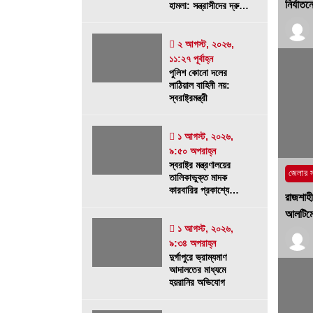
নির্যাত
হামলা: সন্ত্রাসীদের দ্রুত
১ আগস্ট, ২০২৬, ৯:৫০ অপরাহ্ন
গ্রেফতারে ৭২ ঘন্টা
আলটিমেটাম
গোদাগাড়ীতে যাত্রী ছাউনি ও বাস বেসহ ৫
২ আগস্ট, ২০২৬,
দফা দাবিতে ইউএনওকে স্মারকলিপি
১১:২৭ পূর্বাহ্ন
পুলিশ কোনো দলের
৩০ জুলাই, ২০২৬, ১২:৫৭ অপরাহ্ন
লাঠিয়াল বাহিনী নয়:
স্বরাষ্ট্রমন্ত্রী
প্রধানমন্ত্রীর কাছে নিরাপত্তা চাওয়ার পরদি
১ আগস্ট, ২০২৬,
গোদাগাড়ীর শীর্ষ ব্যবসায়ী আজাদ আটক
৯:৫০ অপরাহ্ন
২০ জুলাই, ২০২৬, ১:১৫ অপরাহ্ন
স্বরাষ্ট্র মন্ত্রণালয়ের
জেলার 
তালিকাভুক্ত মাদক
কারবারির প্রকাশ্যে
রাজশাহী
চলাফেরা, জনমনে ক্ষোভ
আলটিমে
১ আগস্ট, ২০২৬,
৯:৩৪ অপরাহ্ন
দুর্গাপুরে ভ্রাম্যমাণ
আদালতের মাধ্যমে
হয়রানির অভিযোগ