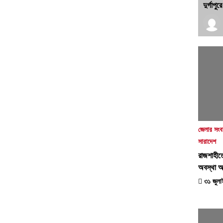
দুর্গাপ
জেলার সংব
সারাদেশ
রাজশাহীত
অবস্থা 
৩১ জুলাই