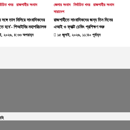
র্বাচিত খবর
রাজশাহীর সংবাদ
জেলার সংবাদ
নির্বাচিত খবর
রাজশাহীর সংবাদ
সারাদেশ
ির সঙ্গে তাল মিলিয়ে সাংবাদিকদের
রাজশাহীতে সাংবাদিকদের জন্য তিন দিনের
তে হবে’- পিআইবির মহাপরিচালক
এআই ও ফ্যাক্ট চেকিং প্রশিক্ষণ শুরু
ই, ২০২৬, ৪:৩৩ অপরাহ্ন
১৫ জুলাই, ২০২৬, ১১:৪০ পূর্বাহ্ন
াহি