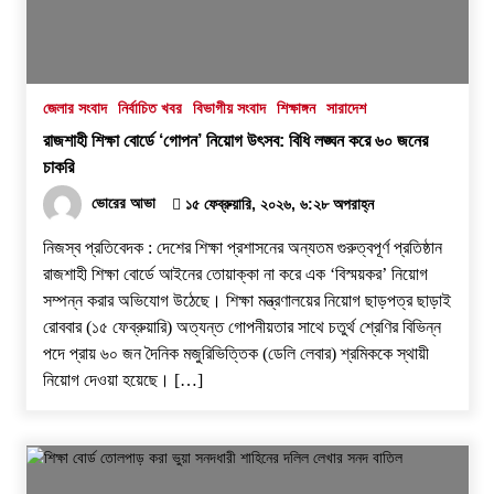
২৯ জুলাই, ২০২৬, ১২:২১ অপরাহ্ন
বরেন্দ্র প্রেস ক্লাব সভাপতিকে ছুরিকাঘাতে হত্যাচেষ্টা:
আসামী সুরুজ আলী কারাগারে
জেলার সংবাদ
নির্বাচিত খবর
বিভাগীয় সংবাদ
শিক্ষাঙ্গন
সারাদেশ
২৭ জুলাই, ২০২৬, ৩:১৫ অপরাহ্ন
​রাজশাহী শিক্ষা বোর্ডে ‘গোপন’ নিয়োগ উৎসব: বিধি লঙ্ঘন করে ৬০ জনের
চাকরি
প্রধানমন্ত্রীর কাছে নিরাপত্তা চাওয়ার পরদিনই
গোদাগাড়ীর শীর্ষ ব্যবসায়ী আজাদ আটক
ভোরের আভা
১৫ ফেব্রুয়ারি, ২০২৬, ৬:২৮ অপরাহ্ন
২০ জুলাই, ২০২৬, ১:১৫ অপরাহ্ন
​নিজস্ব প্রতিবেদক : দেশের শিক্ষা প্রশাসনের অন্যতম গুরুত্বপূর্ণ প্রতিষ্ঠান
রাজশাহী শিক্ষা বোর্ডে আইনের তোয়াক্কা না করে এক ‘বিস্ময়কর’ নিয়োগ
বাগমারায় যুবদলের নেতাকে পিটিয়ে আহত করলো
সম্পন্ন করার অভিযোগ উঠেছে। শিক্ষা মন্ত্রণালয়ের নিয়োগ ছাড়পত্র ছাড়াই
ছাত্রদলের তিন নেতা
রোববার (১৫ ফেব্রুয়ারি) অত্যন্ত গোপনীয়তার সাথে চতুর্থ শ্রেণির বিভিন্ন
১৭ জুলাই, ২০২৬, ৮:০৬ অপরাহ্ন
পদে প্রায় ৬০ জন দৈনিক মজুরিভিত্তিক (ডেলি লেবার) শ্রমিককে স্থায়ী
নিয়োগ দেওয়া হয়েছে। […]
‘প্রযুক্তির সঙ্গে তাল মিলিয়ে সাংবাদিকদের এগিয়ে যেতে
হবে’- পিআইবির মহাপরিচালক
১৭ জুলাই, ২০২৬, ৪:৩৩ অপরাহ্ন
সিন্ধু নদের পানি রহস্য: সংকটের আড়ালে কি তবে বড়