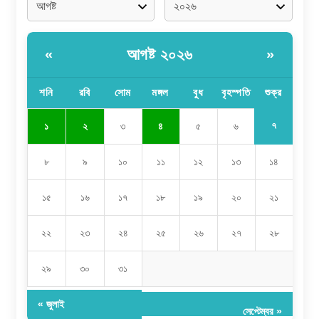
আগষ্ট ২০২৬
«
»
শনি
রবি
সোম
মঙ্গল
বুধ
বৃহস্পতি
শুক্র
৭
১
২
৩
৪
৫
৬
৮
৯
১০
১১
১২
১৩
১৪
১৫
১৬
১৭
১৮
১৯
২০
২১
২২
২৩
২৪
২৫
২৬
২৭
২৮
২৯
৩০
৩১
« জুলাই
সেপ্টেম্বর »