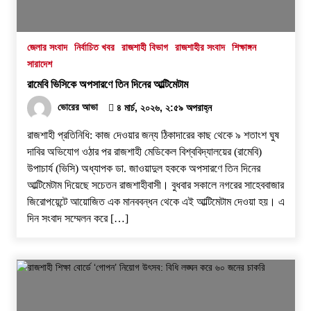
স্বরাষ্ট্র মন্ত্রণালয়ের তালিকাভুক্ত মাদক কারবারির
প্রকাশ্যে চলাফেরা, জনমনে ক্ষোভ
১ আগস্ট, ২০২৬, ৯:৫০ অপরাহ্ন
জেলার সংবাদ
নির্বাচিত খবর
রাজশাহী বিভাগ
রাজশাহীর সংবাদ
শিক্ষাঙ্গন
সারাদেশ
দুর্গাপুরে ভ্রাম্যমাণ আদালতের মাধ্যমে হয়রানির
রামেবি ভিসিকে অপসারণে তিন দিনের আল্টিমেটাম
অভিযোগ
ভোরের আভা
৪ মার্চ, ২০২৬, ২:৫৯ অপরাহ্ন
১ আগস্ট, ২০২৬, ৯:৩৪ অপরাহ্ন
রাজশাহী প্রতিনিধি: কাজ দেওয়ার জন্য ঠিকাদারের কাছ থেকে ৯ শতাংশ ঘুষ
রাজশাহীতে সাংবাদিক সম্রাটকে কুপিয়ে জখম, অবস্থা
দাবির অভিযোগ ওঠার পর রাজশাহী মেডিকেল বিশ্ববিদ্যালয়ের (রামেবি)
আশঙ্কাজনক
উপাচার্য (ভিসি) অধ্যাপক ডা. জাওয়াদুল হককে অপসারণে তিন দিনের
৩১ জুলাই, ২০২৬, ৯:৫৪ পূর্বাহ্ন
আল্টিমেটাম দিয়েছে সচেতন রাজশাহীবাসী। বুধবার সকালে নগরের সাহেববাজার
জিরোপয়েন্টে আয়োজিত এক মানববন্ধন থেকে এই আল্টিমেটাম দেওয়া হয়। এ
গোদাগাড়ীতে যাত্রী ছাউনি ও বাস বেসহ ৫ দফা দাবিতে
দিন সংবাদ সম্মেলন করে […]
ইউএনওকে স্মারকলিপি
৩০ জুলাই, ২০২৬, ১২:৫৭ অপরাহ্ন
নগর যুবদলের নতুন যুগ্ম আহ্বায়ক ইঞ্জি. আরিফুজ্জামান
সোহেলকে RPSF-এর সংবর্ধনা