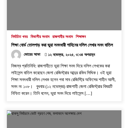
কোনো ‘অব্যবস্থাপনার অপরাধ’?
১৫ জুলাই, ২০২৬, ৭:২৬ অপরাহ্ন
নির্বাচিত খবর
বিভাগীয় সংবাদ
রাজশাহীর সংবাদ
শিক্ষাঙ্গন
শিক্ষা বোর্ড তোলপাড় করা ভুয়া সনদধারী শাহিনের দলিল লেখার সনদ বাতিল
ভোরের আভা
১২ নভেম্বর, ২০২৫, ৩:৩৪ অপরাহ্ন
নিজস্ব প্রতিনিধি: রাজশাহীতে ভুয়া শিক্ষা সনদ দিয়ে দলিল লেখকের করা
লাইসেন্স বাতিল করেছেন জেলা রেজিস্ট্রার আব্দুর রকিব সিদ্দিক। ওই ভুয়া
শিক্ষা সনদধারী দলিল লেখক হলেন পবা সাব রেজিস্ট্রি অফিসের শাহীন আলী,
সনদ নং ১০৮। বুধবার (১২ নভেম্বর) রাজশাহী জেলা রেজিস্ট্রার বিষয়টি
নিশ্চিত করেন। তিনি বলেন, ভুয়া সনদ দিয়ে লাইসেন্স […]