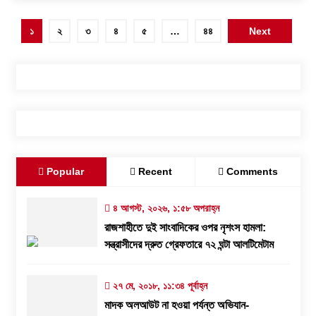
পোস্ট
১
২
৩
৪
৫
…
৪৪
Next
পেজিনেশন
Popular
Recent
Comments
৪ আগস্ট, ২০২৬, ১:৫৮ অপরাহ্ন
রাজশাহীতে দুই সাংবাদিকের ওপর নৃশংস হামলা:
সন্ত্রাসীদের দ্রুত গ্রেফতারে ৭২ ঘন্টা আলটিমেটাম
২৭ মে, ২০১৮, ১১:৩৪ পূর্বাহ্ন
মাদক অলআউট না হওয়া পর্যন্ত অভিযান-