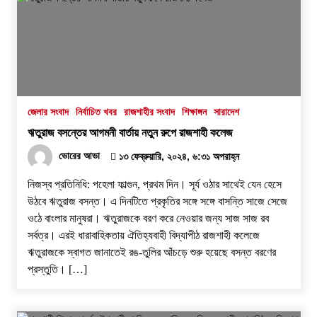
জেলার সংবাদ
নির্বাচিত খবর
রাজশাহীর সংবাদ
শিক্ষাঙ্গন
সারাদেশ
ঋতুরাজ বসন্তের আগমনী বার্তায় নতুন রুপে রাজশাহী কলেজ
ভোরের আভা
১৩ ফেব্রুয়ারি, ২০২৪, ৬:৩১ অপরাহ্ন
নিজস্ব প্রতিনিধি: পহেলা ফাল্গুন, প্রথম দিন। সূর্য ওঠার সাথেই যেন হেসে
উঠবে ঋতুরাজ বসন্ত। এ দিনটিতে প্রকৃতির সঙ্গে সঙ্গে বাসন্তি সাজে সেজে
ওঠে বাংলার মানুষরা। ঋতুরাজকে বরণ করে নেওয়ার জন্য সাজ সাজ রব
সর্বত্র। এরই ধারাবাহিকতায় ঐতিহ্যবাহী বিদ্যাপীঠ রাজশাহী কলেজে
ঋতুরাজকে স্বাগত জানাতেই রঙ-তুলির আঁচড়ে শুরু হয়েছে বসন্ত বরণের
প্রস্তুতি। […]