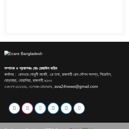
সম্পাদক ও প্রকাশকঃ মোঃ রেজাউল করিম
কার্যালয় : রেলওয়ে গোধুলী মার্কেট, ২য় তলা, রাজশাহী রেল স্টেশন সংলগ্ন, শিরোইল,
ঘোড়ামারা, বোয়ালিয়া, রাজশাহী ৬১০০
০১৮২৭-১১২২৩১, ০১৭৩৬-১৪৫৯৫৯,
ava24news@gmail.com