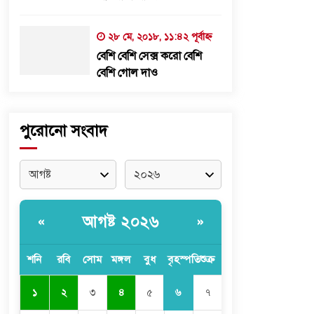
২৮ মে, ২০১৮, ১১:৪২ পূর্বাহ্ন
বেশি বেশি সেক্স করো বেশি
বেশি গোল দাও
পুরোনো সংবাদ
আগষ্ট ২০২৬
«
»
শনি
রবি
সোম
মঙ্গল
বুধ
বৃহস্পতি
শুক্র
৬
১
২
৩
৪
৫
৭