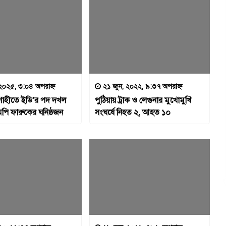
 ২০২৫, ৩:০৪ অপরাহ্ন
২১ জুন, ২০২২, ৯:৩৭ অপরাহ্ন
াহীতে ইডি’র পদ দখল
পুঠিয়ায় ট্রাক ও লেগুনার মুখোমুখি
ি ফারুকের ঘনিষ্ঠজন
সংঘর্ষে নিহত ২, আহত ১০