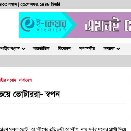
 ১৪৩৩ বঙ্গাব্দ | ২৩শে সফর, ১৪৪৮ হিজরি
শাহীর সংবাদ
আন্তর্জাতিক
বিনোদন
সম্পাদকীয়
অন্যান্য
হীর সংবাদ
সারাদেশ
পুলিশ কোনো দলের লাঠিয়াল বাহিনী
নয়: স্বরাষ্ট্রমন্ত্রী
য়ে ভোটাররা- স্বপন
২ আগস্ট, ২০২৬, ১১:২৭ পূর্বাহ্ন
ে
রাজশাহীতে সাংবাদিক সম্রাটকে কুপিয়ে
জখম, অবস্থা আশঙ্কাজনক
্রহণ মূলক ভোট। আ’লীগের প্রতিদ্বন্দ্বী আ’লীগ, নাম সর্বস্ব দলের প্রার্থী দিয়ে