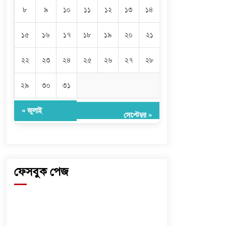
৮
৯
১০
১১
১২
১৩
১৪
১৫
১৬
১৭
১৮
১৯
২০
২১
২২
২৩
২৪
২৫
২৬
২৭
২৮
২৯
৩০
৩১
« জুলাই
সেপ্টেম্বর »
ফেসবুক পেজ