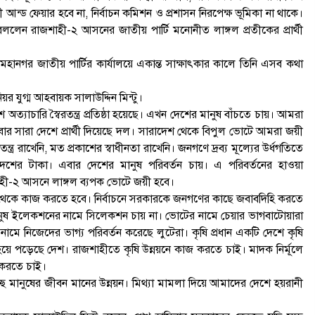
৩১ জুলাই, ২০২৬, ৯:৫৪ পূর্বাহ্ন
 আন্ড ফেয়ার হবে না, নির্বাচন কমিশন ও প্রশাসন নিরপেক্ষ ভূমিকা না থাকে।
 রাজশাহী-২ আসনের জাতীয় পার্টি মনোনীত লাঙ্গল প্রতীকের প্রার্থী
.
বরেন্দ্র প্রেস ক্লাব সভাপতিকে
র
ছুরিকাঘাতে হত্যাচেষ্টা: আসামী সুরুজ
 মহানগর জাতীয় পার্টির কার্যালয়ে একান্ত সাক্ষাৎকার কালে তিনি এসব কথা
আলী কারাগারে
ন
২৭ জুলাই, ২০২৬, ৩:১৫ অপরাহ্ন
র যুগ্ম আহবায়ক সালাউদ্দিন মিন্টু।
শে অত্যাচারি স্বৈরতন্ত্র প্রতিষ্ঠা হয়েছে। এখন দেশের মানুষ বাঁচতে চায়। আমরা
‘প্রযুক্তির সঙ্গে তাল মিলিয়ে
র সারা দেশে প্রার্থী দিয়েছে দল। সারাদেশ থেকে বিপুল ভোটে আমরা জয়ী
সাংবাদিকদের এগিয়ে যেতে হবে’-
রাখেনি, মত প্রকাশের স্বাধীনতা রাখেনি। জনগণে দ্রব্য মূল্যের উর্ধগতিতে
পিআইবির মহাপরিচালক
েশের টাকা। এবার দেশের মানুষ পরিবর্তন চায়। এ পরিবর্তনের হাওয়া
১৭ জুলাই, ২০২৬, ৪:৩৩ অপরাহ্ন
হী-২ আসনে লাঙ্গল ব্যপক ভোটে জয়ী হবে।
কায় থেকে কাজ করতে হবে। নির্বাচনে সরকারকে জনগণের কাছে জবাবদিহি করতে
ানুষ ইলেকশনের নামে সিলেকশন চায় না। ভোটের নামে চেয়ার ভাগবাটোয়ারা
নের নামে নিজেদের ভাগ্য পরিবর্তন করেছে লুটেরা। কৃষি প্রধান একটি দেশে কৃষি
য়ে পড়েছে দেশ। রাজশাহীতে কৃষি উন্নয়নে কাজ করতে চাই। মাদক নির্মূলে
ি করতে চাই।
হচ্ছে মানুষের জীবন মানের উন্নয়ন। মিথ্যা মামলা দিয়ে আমাদের দেশে হয়রানী