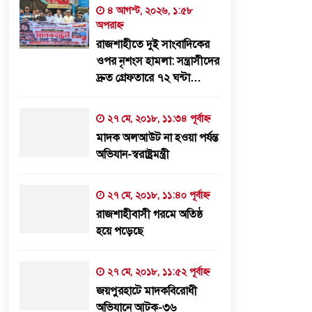
৩০ জুলাই, ২০২৬, ১২:৫৭ অপরাহ্ন
৪ আগস্ট, ২০২৬, ১:৫৮
অপরাহ্ন
প্রধানমন্ত্রীর কাছে নিরাপত্তা চাওয়ার
রাজশাহীতে দুই সাংবাদিকের
পরদিনই গোদাগাড়ীর শীর্ষ ব্যবসায়ী
ওপর নৃশংস হামলা: সন্ত্রাসীদের
আজাদ আটক
দ্রুত গ্রেফতারে ৭২ ঘন্টা
আলটিমেটাম
২০ জুলাই, ২০২৬, ১:১৫ অপরাহ্ন
২৭ মে, ২০১৮, ১১:৩৪ পূর্বাহ্ন
সিন্ধু নদের পানি রহস্য: সংকটের
মাদক অলআউট না হওয়া পর্যন্ত
আড়ালে কি তবে বড় কোনো
অভিযান-স্বরাষ্ট্রমন্ত্রী
‘অব্যবস্থাপনার অপরাধ’?
১৫ জুলাই, ২০২৬, ৭:২৬ অপরাহ্ন
২৭ মে, ২০১৮, ১১:৪০ পূর্বাহ্ন
রাজশাহীবাসী গরমে অতিষ্ঠ
হয়ে পড়েছে
২৭ মে, ২০১৮, ১১:৫২ পূর্বাহ্ন
জয়পুরহাটে মাদকবিরোধী
অভিযানে আটক-৩৬