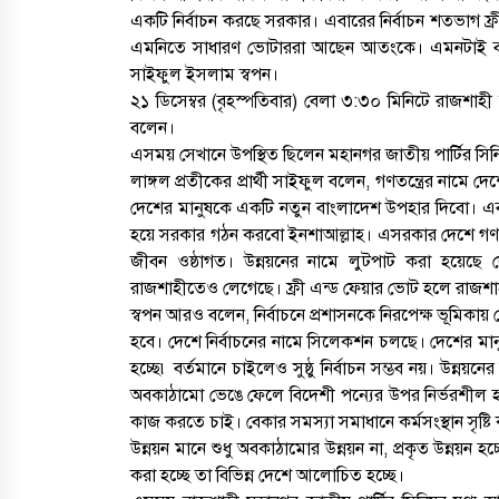
১ আগস্ট, ২০২৬, ৯:৩৪ অপরাহ্ন
একটি নির্বাচন করছে সরকার। এবারের নির্বাচন শতভাগ ফ্রী
এমনিতে সাধারণ ভোটাররা আছেন আতংকে। এমনটাই বললেন
নগর যুবদলের নতুন যুগ্ম আহ্বায়ক ইঞ্জি
সাইফুল ইসলাম স্বপন।
আরিফুজ্জামান সোহেলকে RPSF-এ
২১ ডিসেম্বর (বৃহস্পতিবার) বেলা ৩:৩০ মিনিটে রাজশাহী
সংবর্ধনা
বলেন।
২৯ জুলাই, ২০২৬, ১২:২১ অপরাহ্
এসময় সেখানে উপস্থিত ছিলেন মহানগর জাতীয় পার্টির সিনিয়
লাঙ্গল প্রতীকের প্রার্থী সাইফুল বলেন, গণতন্ত্রের নামে দে
বাগমারায় যুবদলের নেতাকে পিটিয়ে
দেশের মানুষকে একটি নতুন বাংলাদেশ উপহার দিবো। এবা
আহত করলো ছাত্রদলের তিন নেতা
হয়ে সরকার গঠন করবো ইনশাআল্লাহ। এসরকার দেশে গণতন্ত্র 
১৭ জুলাই, ২০২৬, ৮:০৬ অপরাহ্ন
জীবন ওষ্ঠাগত। উন্নয়নের নামে লুটপাট করা হয়েছে দ
রাজশাহীতেও লেগেছে। ফ্রী এন্ড ফেয়ার ভোট হলে রাজশা
স্বপন আরও বলেন, নির্বাচনে প্রশাসনকে নিরপেক্ষ ভূমি
হবে। দেশে নির্বাচনের নামে সিলেকশন চলছে। দেশের ম
হচ্ছে৷ বর্তমানে চাইলেও সুষ্ঠু নির্বাচন সম্ভব নয়। উন্নয়
অবকাঠামো ভেঙে ফেলে বিদেশী পন্যের উপর নির্ভরশীল হ
কাজ করতে চাই। বেকার সমস্যা সমাধানে কর্মসংস্থান সৃষ্ট
উন্নয়ন মানে শুধু অবকাঠামোর উন্নয়ন না, প্রকৃত উন্নয়ন 
করা হচ্ছে তা বিভিন্ন দেশে আলোচিত হচ্ছে।