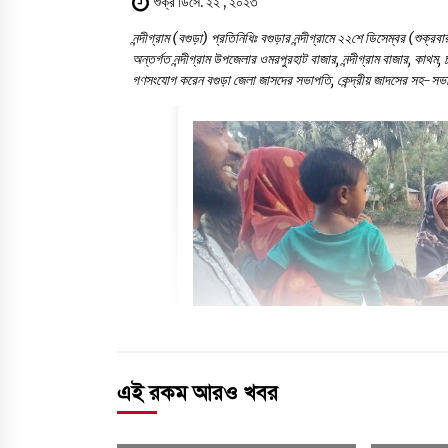
শুক্র ডিসে. ২২ , ২০২৩
নন্দীগ্রাম (বগুড়া) প্রতিনিধিঃ বগুড়ার নন্দীগ্রামে ২২শে ডিসেম্বর (শুক্
অন্তর্গত নন্দীগ্রাম উপজেলার ওমরপুরহাট বাজার, নন্দীগ্রাম বাজার, কা
গণসংযোগ করেন বগুড়া জেলা জাসদের সভাপতি, কেন্দ্রীয় জাদসের সহ-সভাপ
এই রকম আরও খবর