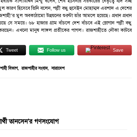
বায়ক সালাউদ্দিন মিন্টু বলেন, শেখ হাসিনার সরকারের নেতৃত্বে যদি সচ্ছ
ুল কারণ হিসেবে তিনি বলেন, পল্লী বন্ধু হুসেইন মোহাম্মদ এরশাদ এ দেশের
হী’র মুল অবকাঠামো উন্নয়নের শুরুটা তাঁর আমলে হয়েছে। প্রধান প্রধান
সে সময়ে। ৬৮ হাজার গ্রাম বাঁচলে দেশ বাঁচবে এই স্লোগান পল্লী বন্ধু
য়ন করছেন। এখনো মানুষ লাঙ্গল প্রতীকের পাগল। রাজশাহীতে নৌকা কাটবে
Tweet
Follow us
Save
শাহী বিভাগ
,
রাজশাহীর সংবাদ
,
সারাদেশ
্রার্থী তানসেন'র গণসংযোগ