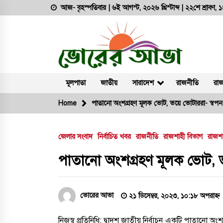
Skip
আজ- বৃহস্পতিবার | ৬ই আগস্ট, ২০২৬ খ্রিস্টাব্দ | ২২শে শ্রাবণ,
to
content
অনলাইন নিউজ পোর্টাল
ভোরের আভা
মূলপাতা
জাতীয়
সারাদেশ
রাজনীতি
রাজ
Home
পাতানো অংশগ্রহণ মূলক ভোট, ভয়ে ভোটাররা- স্বপন
সর্বশেষ সংবাদ
জেলার সংবাদ
নির্বাচিত খবর
রাজনীতি
রাজশাহী বিভাগ
রাজশা
রাজশাহীতে দুই সাংবাদিকের ওপর
নৃশংস হামলা: সন্ত্রাসীদের দ্রুত
পাতানো অংশগ্রহণ মূলক ভোট, ভ
গ্রেফতারে ৭২ ঘন্টা আলটিমেটাম
৪ আগস্ট, ২০২৬, ১:৫৮ অপরাহ্ন
ভোরের আভা
২১ ডিসেম্বর, ২০২৩, ১০:১৮ অপরাহ্ন
দুর্গাপুরে ভ্রাম্যমাণ আদালতের মাধ্যম
হয়রানির অভিযোগ
নিজস্ব প্রতিনিধি: দ্বাদশ জাতীয় নির্বাচন একটি পাতানো অংশগ