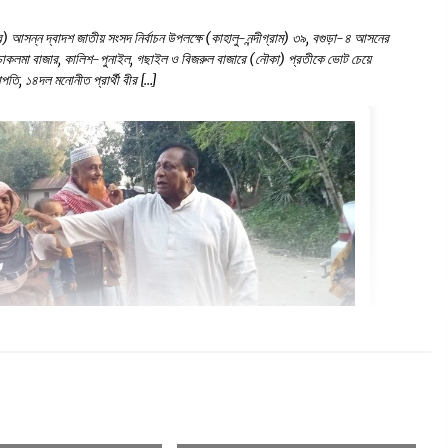
রবার) আসন্ন দ্বাদশ জাতীয় সংসদ নির্বাচন উপলক্ষে (কাহালু-নন্দীগ্রাম) ৩৯, বগুড়া-৪ আসনের
থম, চাকলমা বাজার, কালিশ-পুনাইল, গছাইল ও বিজরুল বাজারে (নৌকা) প্রতীকে ভোট চেয়ে
তি, ১৪দল মনোনীত প্রার্থী বীর […]