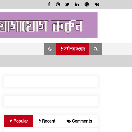
সর্বশেষ সংবাদ
স্বরাষ্ট্র মন্ত্রণালয়ের তালিকাভুক্ত মাদক
কারবারির প্রকাশ্যে চলাফেরা, জনমনে
ক্ষোভ
১ আগস্ট, ২০২৬, ৯:৫০ অপরাহ্ন
গোদাগাড়ীতে যাত্রী ছাউনি ও বাস বেসহ
Popular
Recent
Comments
৫ দফা দাবিতে ইউএনওকে স্মারকলিপি