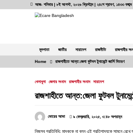
Skip
আজ- শনিবার | ৮ই আগস্ট, ২০২৬ খ্রিস্টাব্দ | ২৪শে শ্রাবণ, ১৪৩৩ বঙ্গাব
to
content
অনলাইন নিউজ পোর্টাল
ভোরের আভা
মূলপাতা
জাতীয়
সারাদেশ
রাজনীতি
রাজশাহীর সং
Home
রাজশাহীতে আন্ত:জেলা ফুটবল টুনামেন্টে জার্সি বিতরণ
সর্বশেষ সংবাদ
খেলাধুলা
জেলার সংবাদ
রাজশাহীর সংবাদ
সারাদেশ
রাজশাহী কেন্দ্রীয় কারাগারে কারারক্ষী ‘সিআই
রাসেল’-এর বিরুদ্ধে চাঁদাবাজি ও নির্যাতনের
রাজশাহীতে আন্ত:জেলা ফুটবল টুনামেন্ট
গুরুতর অভিযোগ
৭ আগস্ট, ২০২৬, ৬:৩২ অপরাহ্ন
ভোরের আভা
৯ ফেব্রুয়ারি, ২০২৫, ৩:৪৮ অপরাহ্ন
স্বরাষ্ট্র মন্ত্রণালয়ের তালিকাভুক্ত মাদক
কারবারির প্রকাশ্যে চলাফেরা, জনমনে ক্ষোভ
নিজস্ব প্রতিনিধি: মাদককে না বলুন এই প্রতিপাদ্যকে সামনে রেখে য