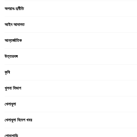
অপরাধ-দুর্নীতি
আইন আদালত
আন্তর্জাতিক
উত্তরবঙ্গ
কৃষি
খুলনা বিভাগ
খেলাধুলা
খেলাধুলা বিদেশ খবর
গোদাগাড়ি