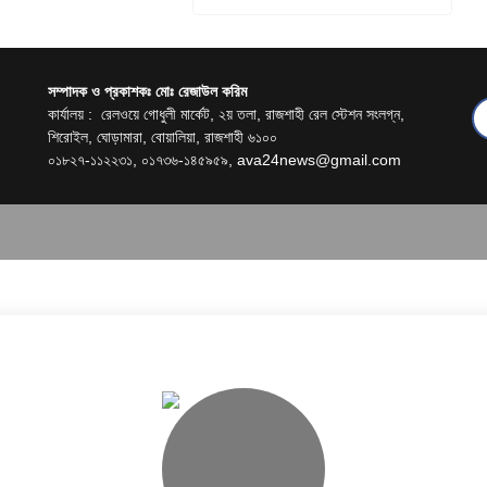
সম্পাদক ও প্রকাশকঃ মোঃ রেজাউল করিম
কার্যালয় : রেলওয়ে গোধুলী মার্কেট, ২য় তলা, রাজশাহী রেল স্টেশন সংলগ্ন,
শিরোইল, ঘোড়ামারা, বোয়ালিয়া, রাজশাহী ৬১০০
০১৮২৭-১১২২৩১, ০১৭৩৬-১৪৫৯৫৯,
ava24news@gmail.com