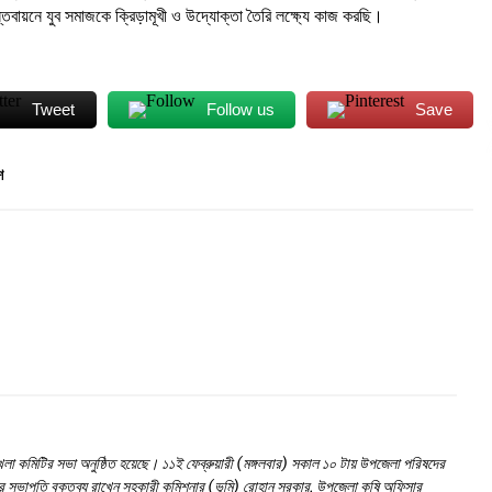
্তবায়নে যুব সমাজকে ক্রিড়ামূখী ও উদ্যোক্তা তৈরি লক্ষ্যে কাজ করছি।
Tweet
Follow us
Save
শ
ৃঙ্খলা কমিটির সভা অনুষ্ঠিত হয়েছে। ১১ই ফেব্রুয়ারী (মঙ্গলবার) সকাল ১০ টায় উপজেলা পরিষদের
নু’র সভাপতি বক্তব্য রাখেন সহকারী কমিশনার (ভূমি) রোহান সরকার, উপজেলা কৃষি অফিসার