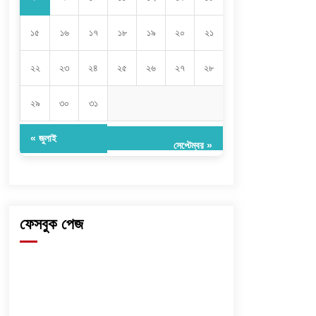
১৫
১৬
১৭
১৮
১৯
২০
২১
২২
২৩
২৪
২৫
২৬
২৭
২৮
২৯
৩০
৩১
« জুলাই
সেপ্টেম্বর »
ফেসবুক পেজ