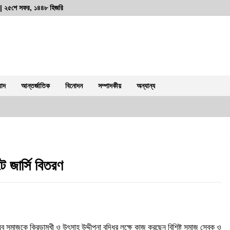
্দ | ২৫শে সফর, ১৪৪৮ হিজরি
বাদ
আন্তর্জাতিক
বিনোদন
সম্পাদকীয়
অন্যান্য
ডি
রাজশাহীতে দুই সাংবাদিকের ওপর নৃশংস
হামলা: সন্ত্রাসীদের দ্রুত গ্রেফতারে ৭২ ঘন্টা
ে জার্সি বিতরণ
আলটিমেটাম
৪ আগস্ট, ২০২৬, ১:৫৮ অপরাহ্ন
দুর্গাপুরে ভ্রাম্যমাণ আদালতের মাধ্যমে
হয়রানির অভিযোগ
ুব সমাজকে ক্রিড়ামূখী ও উৎসাহ উদ্দীপনা বৃদ্ধির লক্ষে কাজ করছেন বিশিষ্ট সমাজ সেবক ও