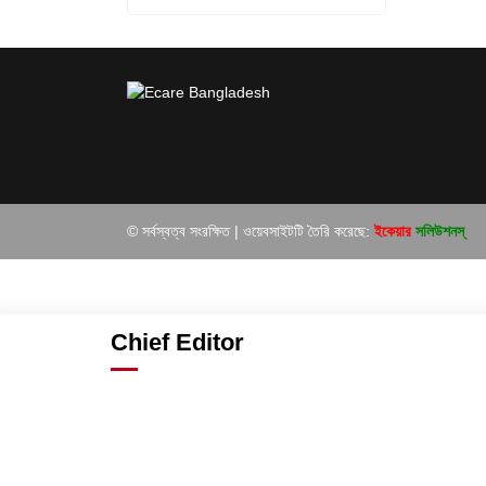
© সর্বস্বত্ব সংরক্ষিত | ওয়েবসাইটটি তৈরি করেছে:
ইকেয়ার
সলিউশনস্
Chief Editor