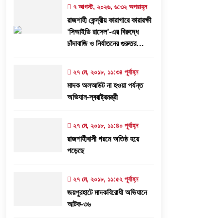
৩১ জুলাই, ২০২৬, ৯:৫৪ পূর্বাহ্ন
৭ আগস্ট, ২০২৬, ৬:৩২ অপরাহ্ন
রাজশাহী কেন্দ্রীয় কারাগারে কারারক্ষী
বরেন্দ্র প্রেস ক্লাব সভাপতিকে ছুরিকাঘাতে
‘সিআইডি রাসেল’-এর বিরুদ্ধে
হত্যাচেষ্টা: আসামী সুরুজ আলী কারাগারে
চাঁদাবাজি ও নির্যাতনের গুরুতর
২৭ জুলাই, ২০২৬, ৩:১৫ অপরাহ্ন
অভিযোগ
২৭ মে, ২০১৮, ১১:৩৪ পূর্বাহ্ন
মাদক অলআউট না হওয়া পর্যন্ত
‘প্রযুক্তির সঙ্গে তাল মিলিয়ে সাংবাদিকদের
অভিযান-স্বরাষ্ট্রমন্ত্রী
এগিয়ে যেতে হবে’- পিআইবির মহাপরিচালক
১৭ জুলাই, ২০২৬, ৪:৩৩ অপরাহ্ন
২৭ মে, ২০১৮, ১১:৪০ পূর্বাহ্ন
রাজশাহীবাসী গরমে অতিষ্ঠ হয়ে
পড়েছে
২৭ মে, ২০১৮, ১১:৫২ পূর্বাহ্ন
জয়পুরহাটে মাদকবিরোধী অভিযানে
আটক-৩৬