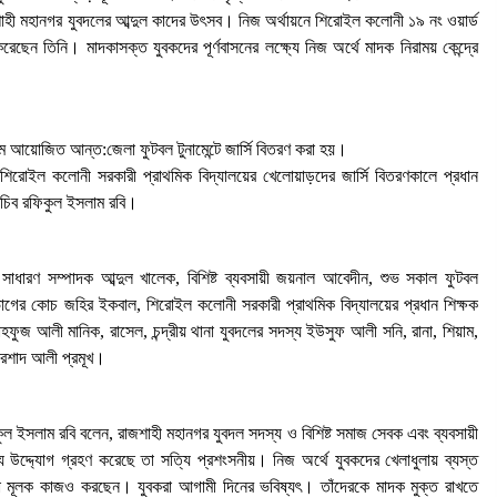
১ আগস্ট, ২০২৬, ৯:৩৪ অপরাহ্ন
রাজশাহী মহানগর যুবদলের আব্দুল কাদের উৎসব। নিজ অর্থায়নে শিরোইল কলোনী ১৯ নং ওয়ার্ড
রেছেন তিনি। মাদকাসক্ত যুবকদের পূর্ণবাসনের লক্ষ্যে নিজ অর্থে মাদক নিরাময় কেন্দ্রে
নগর যুবদলের নতুন যুগ্ম আহ্বায়ক ইঞ্জি.
আরিফুজ্জামান সোহেলকে RPSF-এর
সংবর্ধনা
মে আয়োজিত আন্ত:জেলা ফুটবল টুনামেন্টে জার্সি বিতরণ করা হয়।
২৯ জুলাই, ২০২৬, ১২:২১ অপরাহ্ন
টে শিরোইল কলোনী সরকারী প্রাথমিক বিদ্যালয়ের খেলোয়াড়দের জার্সি বিতরণকালে প্রধান
নই
বাগমারায় যুবদলের নেতাকে পিটিয়ে আহত
সচিব রফিকুল ইসলাম রবি।
করলো ছাত্রদলের তিন নেতা
১৭ জুলাই, ২০২৬, ৮:০৬ অপরাহ্ন
াধারণ সম্পাদক আব্দুল খালেক, বিশিষ্ট ব্যবসায়ী জয়নাল আবেদীন, শুভ সকাল ফুটবল
াগের কোচ জহির ইকবাল, শিরোইল কলোনী সরকারী প্রাথমিক বিদ্যালয়ের প্রধান শিক্ষক
মাহফুজ আলী মানিক, রাসেল, চন্দ্রীয় থানা যুবদলের সদস্য ইউসুফ আলী সনি, রানা, শিয়াম,
ইরশাদ আলী প্রমূখ।
ুল ইসলাম রবি বলেন, রাজশাহী মহানগর যুবদল সদস্য ও বিশিষ্ট সমাজ সেবক এবং ব্যবসায়ী
 উদ্দ্যোগ গ্রহণ করেছে তা সত্যি প্রশংসনীয়। নিজ অর্থে যুবকদের খেলাধুলায় ব্যস্ত
 মূলক কাজও করছেন। যুবকরা আগামী দিনের ভবিষ্যৎ। তাঁদেরকে মাদক মুক্ত রাখতে