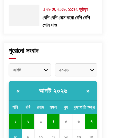
২৮ মে, ২০১৮, ১১:৪২ পূর্বাহ্ন
বেশি বেশি সেক্স করো বেশি বেশি
গোল দাও
পুরোনো সংবাদ
আগষ্ট ২০২৬
«
»
শনি
রবি
সোম
মঙ্গল
বুধ
বৃহস্পতি
শুক্র
১
২
৩
৪
৫
৬
৭
৮
৯
১০
১১
১২
১৩
১৪