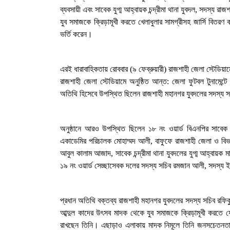
১ আগস্ট, ২০২৬, ৯:৫০ অপরাহ্ন
ব্যবসায়ী এবং সাবেক যুগ্ম আহ্বায়ক চন্দ্রীমা থানা যুবদল, সদস্য 
যুব সমাজকে ক্রিড়ামূখী করতে খেলাধুলার সামগ্রীসহ জার্সি বিতরণ ক
গোদাগাড়ীতে যাত্রী ছাউনি ও বাস বেসহ ৫
ভর্তি করেন।
দফা দাবিতে ইউএনওকে স্মারকলিপি
৩০ জুলাই, ২০২৬, ১২:৫৭ অপরাহ্ন
এরই ধারাবাহিকতায় রোববার (৯ ফেব্রুয়ারী) রাজশাহী জেলা স্টেডিয়া
রাজশাহী জেলা স্টেডিয়ামে অনুষ্ঠিত আন্ত: জেলা ফুটবল টুনামেন্
প্রধানমন্ত্রীর কাছে নিরাপত্তা চাওয়ার পরদি
অতিথি হিসেবে উপস্থিত ছিলেন রাজশাহী মহানগর যুবদলের সদস্য 
গোদাগাড়ীর শীর্ষ ব্যবসায়ী আজাদ আটক
২০ জুলাই, ২০২৬, ১:১৫ অপরাহ্ন
অনুষ্ঠানে আরও উপস্থিত ছিলেন ১৮ নং ওয়ার্ড বিএনপির সাবেক স
একাডেমির পরিচালক মোহাম্মদ আলী, বাফুফে রাজশাহী জেলা ও বিভ
আবুল কালাম আজাদ, সাবেক চন্দ্রীমা থানা যুবদলের যুগ্ম আহ্বায়ক 
১৯ নং ওয়ার্ড সেচ্ছাসেবক দলের সদস্য সচিব রমজান আলী, সদস্য 
প্রধান অতিথি বক্তব্য রাজশাহী মহানগর যুবদলের সদস্য সচিব রফিক
আব্দুল কাদের উৎসব মাদক থেকে যুব সমাজকে ক্রিড়ামূখী করতে যে
রাখছেন তিনি। এছাড়াও এলাকায় মাদক নিমূলে তিনি জনসচেতনতা