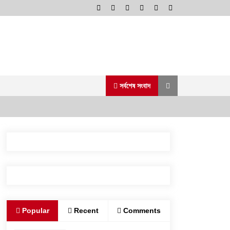
সর্বশেষ সংবাদ
পুলিশ কোনো দলের লাঠিয়াল বাহিনী নয়:
স্বরাষ্ট্রমন্ত্রী
২ আগস্ট, ২০২৬, ১১:২৭ পূর্বাহ্ন
রাজশাহীতে সাংবাদিক সম্রাটকে কুপিয়ে জখম,
Popular
Recent
Comments
অবস্থা আশঙ্কাজনক