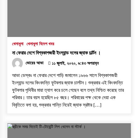
পুলিশ কোনো দলের লাঠিয়াল বাহিনী নয়: স্বরাষ্ট্রমন্ত্রী
২ আগস্ট, ২০২৬, ১১:২৭ পূর্বাহ্ন
স্বরাষ্ট্র মন্ত্রণালয়ের তালিকাভুক্ত মাদক কারবারির
খেলাধুলা
খেলাধুলা বিদেশ খবর
প্রকাশ্যে চলাফেরা, জনমনে ক্ষোভ
না ফেরার দেশে বিশ্বকাপজয়ী ইংল্যান্ড দলের জ্যাক চার্ল্টন ।
১ আগস্ট, ২০২৬, ৯:৫০ অপরাহ্ন
ভোরের আভা
১১ জুলাই, ২০২০, ৬:৪৩ অপরাহ্ন
দুর্গাপুরে ভ্রাম্যমাণ আদালতের মাধ্যমে হয়রানির
আভা ডেস্কঃ না ফেরার দেশে পাড়ি জমালেন ১৯৬৬ সালে বিশ্বকাপজয়ী
অভিযোগ
ইংল্যান্ড দলের কিংবদন্তি ফুটবলার জ্যাক চার্লটন। শুক্রবার এই কিংবদন্তি
১ আগস্ট, ২০২৬, ৯:৩৪ অপরাহ্ন
ফুটবলার পৃথিবীর মায়া ত্যাগ করে চলে গেছেন বলে তথ্য নিশ্চিত করেছে তার
পরিবার। তার বয়স হয়েছিল ৮৫ বছর। পরিবারের পক্ষ থেকে দেয়া এক
রাজশাহীতে সাংবাদিক সম্রাটকে কুপিয়ে জখম, অবস্থা
বিবৃতিতে বলা হয়, শুক্রবার শান্তি নিয়েই জ্যাক স্রষ্টার […]
আশঙ্কাজনক
৩১ জুলাই, ২০২৬, ৯:৫৪ পূর্বাহ্ন
গোদাগাড়ীতে যাত্রী ছাউনি ও বাস বেসহ ৫ দফা দাবিতে
ইউএনওকে স্মারকলিপি