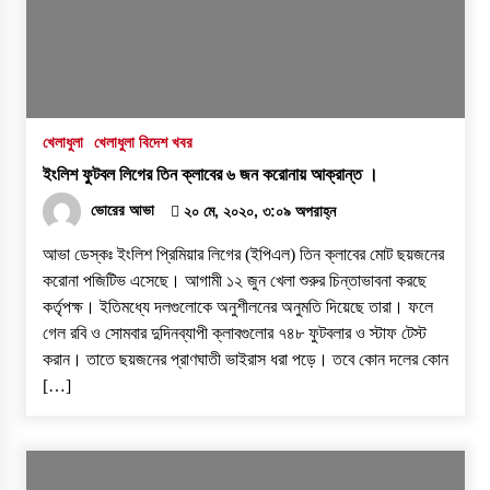
‘প্রযুক্তির সঙ্গে তাল মিলিয়ে সাংবাদিকদের এগিয়ে যেতে
হবে’- পিআইবির মহাপরিচালক
১৭ জুলাই, ২০২৬, ৪:৩৩ অপরাহ্ন
সিন্ধু নদের পানি রহস্য: সংকটের আড়ালে কি তবে বড়
খেলাধুলা
খেলাধুলা বিদেশ খবর
কোনো ‘অব্যবস্থাপনার অপরাধ’?
ইংলিশ ফুটবল লিগের তিন ক্লাবের ৬ জন করোনায় আক্রান্ত ।
১৫ জুলাই, ২০২৬, ৭:২৬ অপরাহ্ন
ভোরের আভা
২০ মে, ২০২০, ৩:০৯ অপরাহ্ন
আভা ডেস্কঃ ইংলিশ প্রিমিয়ার লিগের (ইপিএল) তিন ক্লাবের মোট ছয়জনের
করোনা পজিটিভ এসেছে। আগামী ১২ জুন খেলা শুরুর চিন্তাভাবনা করছে
কর্তৃপক্ষ। ইতিমধ্যে দলগুলোকে অনুশীলনের অনুমতি দিয়েছে তারা। ফলে
গেল রবি ও সোমবার দুদিনব্যাপী ক্লাবগুলোর ৭৪৮ ফুটবলার ও স্টাফ টেস্ট
করান। তাতে ছয়জনের প্রাণঘাতী ভাইরাস ধরা পড়ে। তবে কোন দলের কোন
[…]