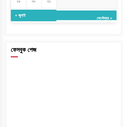
২৯
৩০
৩১
« জুলাই
সেপ্টেম্বর »
ফেসবুক পেজ