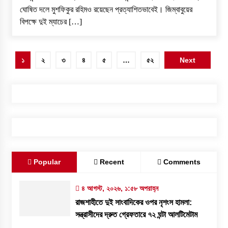
ঘোষিত দলে মুশফিকুর রহিমও রয়েছেন প্রত্যাশিতভাবেই। জিম্বাবুয়ের
বিপক্ষে দুই ম্যাচের […]
পোস্ট
১
২
৩
৪
৫
…
৫২
Next
পেজিনেশন
Popular
Recent
Comments
৪ আগস্ট, ২০২৬, ১:৫৮ অপরাহ্ন
রাজশাহীতে দুই সাংবাদিকের ওপর নৃশংস হামলা:
সন্ত্রাসীদের দ্রুত গ্রেফতারে ৭২ ঘন্টা আলটিমেটাম