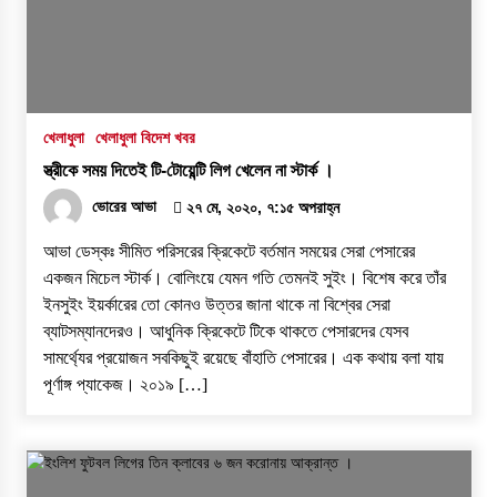
৩০ জুলাই, ২০২৬, ১২:৫৭ অপরাহ্ন
নগর যুবদলের নতুন যুগ্ম আহ্বায়ক ইঞ্জি. আরিফুজ্জামান
সোহেলকে RPSF-এর সংবর্ধনা
খেলাধুলা
খেলাধুলা বিদেশ খবর
২৯ জুলাই, ২০২৬, ১২:২১ অপরাহ্ন
স্ত্রীকে সময় দিতেই টি-টোয়েন্টি লিগ খেলেন না স্টার্ক ।
বরেন্দ্র প্রেস ক্লাব সভাপতিকে ছুরিকাঘাতে হত্যাচেষ্টা:
ভোরের আভা
২৭ মে, ২০২০, ৭:১৫ অপরাহ্ন
আসামী সুরুজ আলী কারাগারে
আভা ডেস্কঃ সীমিত পরিসরের ক্রিকেটে বর্তমান সময়ের সেরা পেসারের
২৭ জুলাই, ২০২৬, ৩:১৫ অপরাহ্ন
একজন মিচেল স্টার্ক। বোলিংয়ে যেমন গতি তেমনই সুইং। বিশেষ করে তাঁর
ইনসুইং ইয়র্কারের তো কোনও উত্তর জানা থাকে না বিশ্বের সেরা
প্রধানমন্ত্রীর কাছে নিরাপত্তা চাওয়ার পরদিনই
ব্যাটসম্যানদেরও। আধুনিক ক্রিকেটে টিকে থাকতে পেসারদের যেসব
গোদাগাড়ীর শীর্ষ ব্যবসায়ী আজাদ আটক
সামর্থ্যের প্রয়োজন সবকিছুই রয়েছে বাঁহাতি পেসারের। এক কথায় বলা যায়
২০ জুলাই, ২০২৬, ১:১৫ অপরাহ্ন
পূর্ণাঙ্গ প্যাকেজ। ২০১৯ […]
বাগমারায় যুবদলের নেতাকে পিটিয়ে আহত করলো
ছাত্রদলের তিন নেতা
১৭ জুলাই, ২০২৬, ৮:০৬ অপরাহ্ন