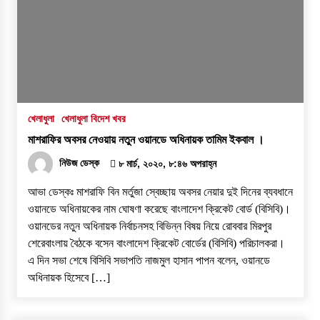
খেলাধুলা
খেলাধুলা বিদেশ খবর
মাশরাফির অবসর নেওয়ায় নতুন ওয়ানডে অধিনায়ক তামিম ইকবাল ।
নিউজ ডেস্ক
৮ মার্চ, ২০২০, ৮:৪৬ অপরাহ্ন
আভা ডেস্কঃ মাশরাফি বিন মর্তুজা স্বেচ্ছায় অবসর নেয়ার দুই দিনের ব্যবধানে
ওয়ানডে অধিনায়কের নাম ঘোষণা করেছে বাংলাদেশ ক্রিকেট বোর্ড (বিসিবি)।
ওয়ানডের নতুন অধিনায়ক নির্বাচনসহ বিভিন্ন বিষয় নিয়ে রোববার মিরপুর
শেরেবাংলায় বৈঠকে বসেন বাংলাদেশ ক্রিকেট বোর্ডের (বিসিবি) পরিচালকরা।
এ দিন সভা শেষে বিসিবি সভাপতি নাজমুল হাসান পাপন বলেন, ওয়ানডে
অধিনায়ক হিসেবে […]