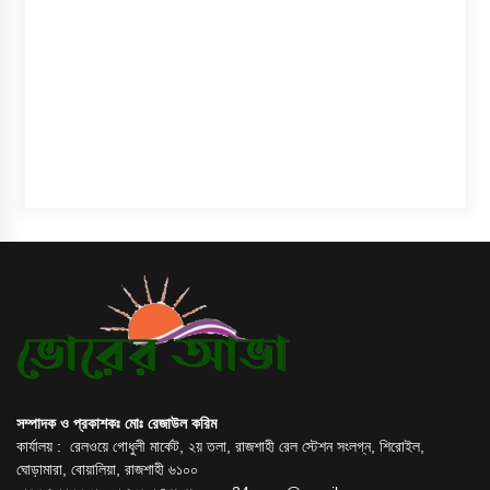
সম্পাদক ও প্রকাশকঃ মোঃ রেজাউল করিম
কার্যালয় : রেলওয়ে গোধুলী মার্কেট, ২য় তলা, রাজশাহী রেল স্টেশন সংলগ্ন, শিরোইল,
ঘোড়ামারা, বোয়ালিয়া, রাজশাহী ৬১০০