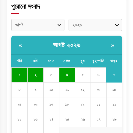
পুরোনো সংবাদ
আগষ্ট ২০২৬
«
»
শনি
রবি
সোম
মঙ্গল
বুধ
বৃহস্পতি
শুক্র
৭
১
২
৩
৪
৫
৬
৮
৯
১০
১১
১২
১৩
১৪
১৫
১৬
১৭
১৮
১৯
২০
২১
২২
২৩
২৪
২৫
২৬
২৭
২৮