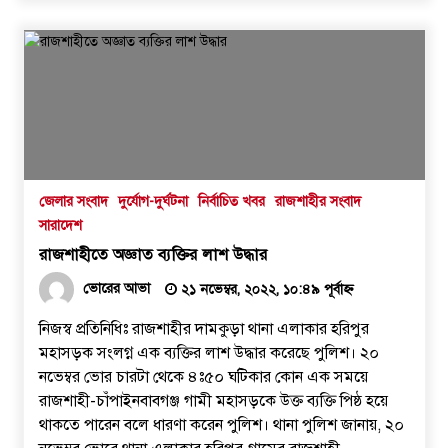
১৭ জুলাই, ২০২৬, ৮:০৬ অপরাহ্ন
‘প্রযুক্তির সঙ্গে তাল মিলিয়ে সাংবাদিকদের
এগিয়ে যেতে হবে’- পিআইবির মহাপরিচালক
১৭ জুলাই, ২০২৬, ৪:৩৩ অপরাহ্ন
সিন্ধু নদের পানি রহস্য: সংকটের আড়ালে কি
তবে বড় কোনো ‘অব্যবস্থাপনার অপরাধ’?
জেলার সংবাদ
দুর্যোগ-দুর্ঘটনা
নির্বাচিত খবর
রাজশাহীর সংবাদ
১৫ জুলাই, ২০২৬, ৭:২৬ অপরাহ্ন
সারাদেশ
রাজশাহীতে অজ্ঞাত ব্যক্তির লাশ উদ্ধার
ভোরের আভা
২১ নভেম্বর, ২০২২, ১০:৪৯ পূর্বাহ্ন
নিজস্ব প্রতিনিধিঃ রাজশাহীর দামকুড়া থানা এলাকার হরিপুর
মহাসড়ক সংলগ্ন এক ব্যক্তির লাশ উদ্ধার করেছে পুলিশ। ২০
নভেম্বর ভোর চারটা থেকে ৪ঃ৫০ ঘটিকার কোন এক সময়ে
রাজশাহী-চাঁপাইনবাবগঞ্জ গামী মহাসড়কে উক্ত ব্যক্তি পিষ্ঠ হয়ে
থাকতে পারেন বলে ধারণা করেন পুলিশ। থানা পুলিশ জানায়, ২০