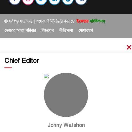
© সর্বস্বত্ব সংরক্ষিত | ওয়েবসাইটটি তৈরি করেছে:
ইকেয়ার
সলিউশনস্
ভোরের আভা পরিবার
বিজ্ঞাপন
নীতিমালা
যোগাযোগ
Chief Editor
Johny Watshon