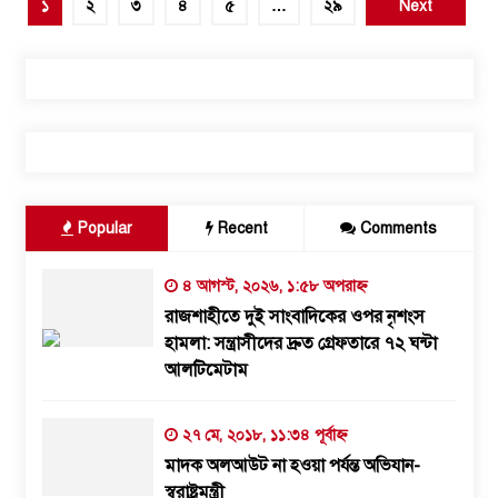
পোস্ট
১
২
৩
৪
৫
…
২৯
Next
পেজিনেশন
Popular
Recent
Comments
৪ আগস্ট, ২০২৬, ১:৫৮ অপরাহ্ন
রাজশাহীতে দুই সাংবাদিকের ওপর নৃশংস
হামলা: সন্ত্রাসীদের দ্রুত গ্রেফতারে ৭২ ঘন্টা
আলটিমেটাম
২৭ মে, ২০১৮, ১১:৩৪ পূর্বাহ্ন
মাদক অলআউট না হওয়া পর্যন্ত অভিযান-
স্বরাষ্ট্রমন্ত্রী