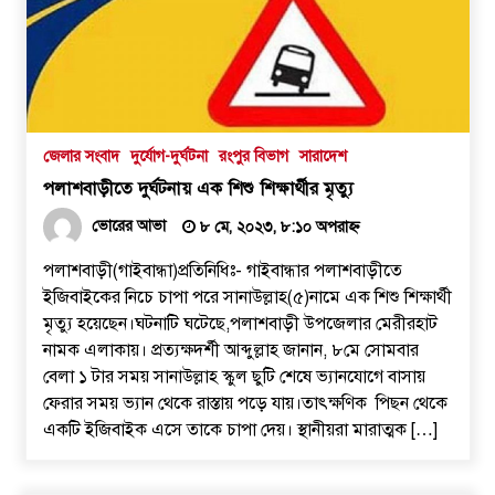
পুলিশ কোনো দলের লাঠিয়াল বাহিনী নয়:
স্বরাষ্ট্রমন্ত্রী
২ আগস্ট, ২০২৬, ১১:২৭ পূর্বাহ্ন
জেলার সংবাদ
দুর্যোগ-দুর্ঘটনা
রংপুর বিভাগ
সারাদেশ
স্বরাষ্ট্র মন্ত্রণালয়ের তালিকাভুক্ত মাদক কারবারির
পলাশবাড়ীতে দুর্ঘটনায় এক শিশু শিক্ষার্থীর মৃত্যু
প্রকাশ্যে চলাফেরা, জনমনে ক্ষোভ
১ আগস্ট, ২০২৬, ৯:৫০ অপরাহ্ন
ভোরের আভা
৮ মে, ২০২৩, ৮:১০ অপরাহ্ন
পলাশবাড়ী(গাইবান্ধা)প্রতিনিধিঃ- গাইবান্ধার পলাশবাড়ীতে
দুর্গাপুরে ভ্রাম্যমাণ আদালতের মাধ্যমে হয়রানির
ইজিবাইকের নিচে চাপা পরে সানাউল্লাহ(৫)নামে এক শিশু শিক্ষার্থী
অভিযোগ
মৃত্যু হয়েছেন।ঘটনাটি ঘটেছে,পলাশবাড়ী উপজেলার মেরীরহাট
১ আগস্ট, ২০২৬, ৯:৩৪ অপরাহ্ন
নামক এলাকায়। প্রত্যক্ষদর্শী আব্দুল্লাহ জানান, ৮মে সোমবার
বেলা ১ টার সময় সানাউল্লাহ স্কুল ছুটি শেষে ভ্যানযোগে বাসায়
রাজশাহীতে সাংবাদিক সম্রাটকে কুপিয়ে জখম,
ফেরার সময় ভ্যান থেকে রাস্তায় পড়ে যায়।তাৎক্ষণিক পিছন থেকে
অবস্থা আশঙ্কাজনক
একটি ইজিবাইক এসে তাকে চাপা দেয়। স্থানীয়রা মারাত্মক […]
৩১ জুলাই, ২০২৬, ৯:৫৪ পূর্বাহ্ন