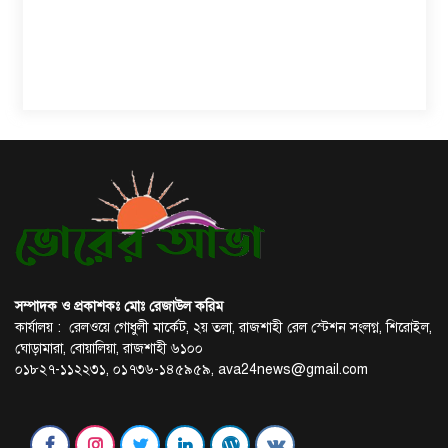
সম্পাদক ও প্রকাশকঃ মোঃ রেজাউল করিম
কার্যালয় : রেলওয়ে গোধুলী মার্কেট, ২য় তলা, রাজশাহী রেল স্টেশন সংলগ্ন, শিরোইল,
ঘোড়ামারা, বোয়ালিয়া, রাজশাহী ৬১০০
০১৮২৭-১১২২৩১, ০১৭৩৬-১৪৫৯৫৯,
ava24news@gmail.com