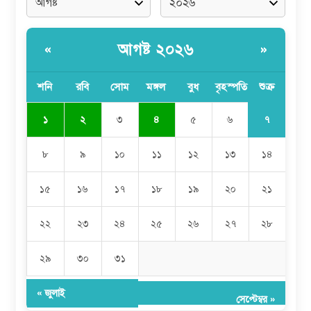
আগষ্ট ২০২৬
«
»
শনি
রবি
সোম
মঙ্গল
বুধ
বৃহস্পতি
শুক্র
৭
১
২
৩
৪
৫
৬
৮
৯
১০
১১
১২
১৩
১৪
১৫
১৬
১৭
১৮
১৯
২০
২১
২২
২৩
২৪
২৫
২৬
২৭
২৮
২৯
৩০
৩১
« জুলাই
সেপ্টেম্বর »