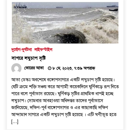
গোদাগাড়ীতে যাত্রী ছাউনি ও বাস বেসহ ৫ দফা
দাবিতে ইউএনওকে স্মারকলিপি
৩০ জুলাই, ২০২৬, ১২:৫৭ অপরাহ্ন
নগর যুবদলের নতুন যুগ্ম আহ্বায়ক ইঞ্জি.
আরিফুজ্জামান সোহেলকে RPSF-এর সংবর্ধনা
দুর্যোগ-দুর্ঘটনা
লাইফস্টাইল
২৯ জুলাই, ২০২৬, ১২:২১ অপরাহ্ন
সাগরে লঘুচাপ সৃষ্টি
বরেন্দ্র প্রেস ক্লাব সভাপতিকে ছুরিকাঘাতে
ভোরের আভা
৮ মে, ২০২৩, ৭:৩৯ অপরাহ্ন
হত্যাচেষ্টা: আসামী সুরুজ আলী কারাগারে
আভা ডেস্কঃ অবশেষে বঙ্গোপসাগরে একটি লঘুচাপ সৃষ্টি হয়েছে।
২৭ জুলাই, ২০২৬, ৩:১৫ অপরাহ্ন
যেটি ক্রমে শক্তি সঞ্চয় করে আগামী কয়েকদিনে ঘূর্ণিঝড়ে রূপ নিতে
পারে বলে পূর্বাভাস রয়েছে। ঘূর্ণিঝড় সৃষ্টির প্রাথমিক ধাপই হচ্ছে
প্রধানমন্ত্রীর কাছে নিরাপত্তা চাওয়ার পরদিনই
লঘুচাপ। সোমবার আবহাওয়া অধিদপ্তর তাদের পূর্বাভাসে
গোদাগাড়ীর শীর্ষ ব্যবসায়ী আজাদ আটক
জানিয়েছে, দক্ষিণ-পূর্ব বাঙ্গোপসাগর ও এর কাছাকাছি দক্ষিণ
২০ জুলাই, ২০২৬, ১:১৫ অপরাহ্ন
আন্দামান সাগরে একটি লঘুচাপ সৃষ্টি হয়েছে । এটি ঘণীভূত হতে
[…]
বাগমারায় যুবদলের নেতাকে পিটিয়ে আহত
করলো ছাত্রদলের তিন নেতা