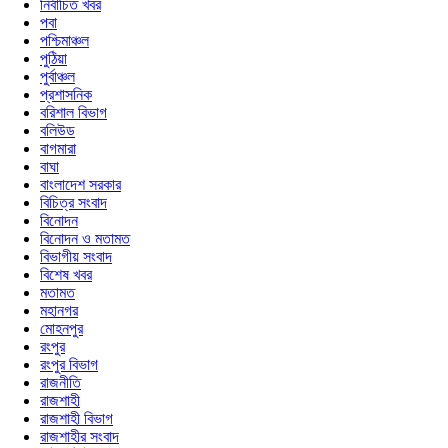
নির্বাচিত খবর
পবা
পশ্চিমাঞ্চল
পুঠিয়া
পুর্বাঞ্চল
প্রশাসনিক
বরিশাল বিভাগ
বলিউড
বাগমারা
বাঘা
বাংলাদেশ সরকার
বিচিত্র সংবাদ
বিনোদন
বিনোদন ও মতামত
বিভাগীয় সংবাদ
বিশেষ খবর
মতামত
মহানগর
মোহনপুর
রংপুর
রংপুর বিভাগ
রাজনীতি
রাজশাহী
রাজশাহী বিভাগ
রাজশাহীর সংবাদ