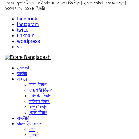
Skip
আজ- বৃহস্পতিবার | ৬ই আগস্ট, ২০২৬ খ্রিস্টাব্দ | ২২শে শ্রাবণ, ১৪৩৩ বঙ্গাব্দ |
to
২৩শে সফর, ১৪৪৮ হিজরি
content
facebook
instagram
twitter
linkedin
wordpress
vk
ভোরের আভা
অনলাইন নিউজ পোর্টাল
মূলপাতা
জাতীয়
সারাদেশ
ঢাকা বিভাগ
রাজশাহী বিভাগ
চট্টগ্রাম বিভাগ
বরিশাল বিভাগ
রংপুর বিভাগ
খুলনা বিভাগ
রাজনীতি
রাজশাহীর সংবাদ
বাঘা
চারঘাট