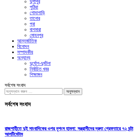
দুর্গাপুর
পুঠিয়া
গোদাগাড়ি
তানোর
পবা
বাগমারা
মোহনপুর
আন্তর্জাতিক
বিনোদন
সম্পাদকীয়
অন্যান্য
দুর্যোগ-দুর্ঘটনা
নির্বাচিত খবর
শিক্ষাঙ্গন
সর্বশেষ সংবাদ
অনুসন্ধানঃ
সর্বশেষ সংবাদ
রাজশাহীতে দুই সাংবাদিকের ওপর নৃশংস হামলা: সন্ত্রাসীদের দ্রুত গ্রেফতারে ৭২ ঘন্টা
আলটিমেটাম