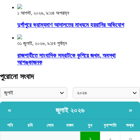
১ আগস্ট, ২০২৬, ৯:৩৪ অপরাহ্ন
দুর্গাপুরে ভ্রাম্যমাণ আদালতের মাধ্যমে হয়রানির অভিযোগ
৩১ জুলাই, ২০২৬, ৯:৫৪ পূর্বাহ্ন
রাজশাহীতে সাংবাদিক সম্রাটকে কুপিয়ে জখম, অবস্থা
আশঙ্কাজনক
পুরোনো সংবাদ
জুলাই ২০২৬
«
»
শনি
রবি
সোম
মঙ্গল
বুধ
বৃহস্পতি
শুক্র
১
২
৩