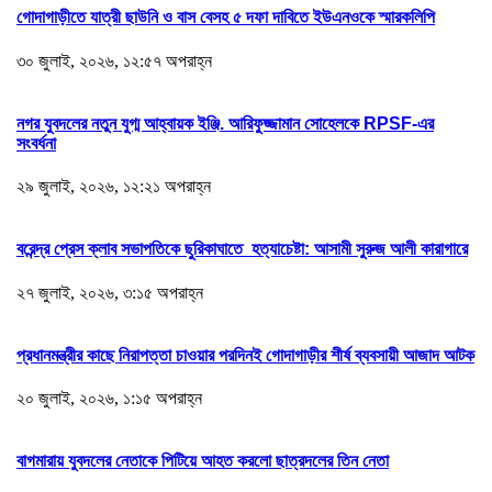
গোদাগাড়ীতে যাত্রী ছাউনি ও বাস বেসহ ৫ দফা দাবিতে ইউএনওকে স্মারকলিপি
৩০ জুলাই, ২০২৬, ১২:৫৭ অপরাহ্ন
নগর যুবদলের নতুন যুগ্ম আহ্বায়ক ইঞ্জি. আরিফুজ্জামান সোহেলকে RPSF-এর
সংবর্ধনা
২৯ জুলাই, ২০২৬, ১২:২১ অপরাহ্ন
বরেন্দ্র প্রেস ক্লাব সভাপতিকে ছুরিকাঘাতে হত্যাচেষ্টা: আসামী সুরুজ আলী কারাগারে
২৭ জুলাই, ২০২৬, ৩:১৫ অপরাহ্ন
প্রধানমন্ত্রীর কাছে নিরাপত্তা চাওয়ার পরদিনই গোদাগাড়ীর শীর্ষ ব্যবসায়ী আজাদ আটক
২০ জুলাই, ২০২৬, ১:১৫ অপরাহ্ন
বাগমারায় যুবদলের নেতাকে পিটিয়ে আহত করলো ছাত্রদলের তিন নেতা