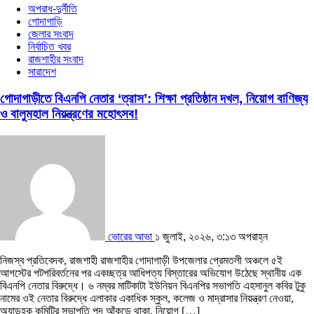
অপরাধ-দুর্নীতি
গোদাগাড়ি
জেলার সংবাদ
নির্বাচিত খবর
রাজশাহীর সংবাদ
সারাদেশ
গোদাগাড়ীতে বিএনপি নেতার ‘ত্রাস’: শিক্ষা প্রতিষ্ঠান দখল, নিয়োগ বাণিজ্য
ও বালুমহাল নিয়ন্ত্রণের মহোৎসব!
ভোরের আভা
১ জুলাই, ২০২৬, ৩:১৩ অপরাহ্ন
​নিজস্ব প্রতিবেদক, রাজশাহী রাজশাহীর গোদাগাড়ী উপজেলার প্রেমতলী অঞ্চলে ৫ই
আগস্টের পটপরিবর্তনের পর একচ্ছত্র আধিপত্য বিস্তারের অভিযোগ উঠেছে স্থানীয় এক
বিএনপি নেতার বিরুদ্ধে। ৬ নম্বর মাটিকাটা ইউনিয়ন বিএনপির সভাপতি এহসানুল কবির টুকু
নামের ওই নেতার বিরুদ্ধে এলাকার একাধিক স্কুল, কলেজ ও মাদ্রাসার নিয়ন্ত্রণ নেওয়া,
অ্যাডহক কমিটির সভাপতি পদ আঁকড়ে থাকা, নিয়োগ […]