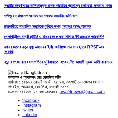
স্বরাষ্ট্র মন্ত্রণালয়ের তালিকাভুক্ত মাদক কারবারির প্রকাশ্যে চলাফেরা, জনমনে ক্ষোভ
দুর্গাপুরে ভ্রাম্যমাণ আদালতের মাধ্যমে হয়রানির অভিযোগ
রাজশাহীতে সাংবাদিক সম্রাটকে কুপিয়ে জখম, অবস্থা আশঙ্কাজনক
গোদাগাড়ীতে যাত্রী ছাউনি ও বাস বেসহ ৫ দফা দাবিতে ইউএনওকে স্মারকলিপি
নগর যুবদলের নতুন যুগ্ম আহ্বায়ক ইঞ্জি. আরিফুজ্জামান সোহেলকে RPSF-এর
সংবর্ধনা
বরেন্দ্র প্রেস ক্লাব সভাপতিকে ছুরিকাঘাতে হত্যাচেষ্টা: আসামী সুরুজ আলী কারাগারে
সম্পাদক ও প্রকাশকঃ মোঃ রেজাউল করিম
কার্যালয় : রেলওয়ে গোধুলী মার্কেট, ২য় তলা, রাজশাহী রেল স্টেশন সংলগ্ন,
শিরোইল, ঘোড়ামারা, বোয়ালিয়া, রাজশাহী ৬১০০
০১৮২৭-১১২২৩১, ০১৭৩৬-১৪৫৯৫৯,
ava24news@gmail.com
facebook
instagram
twitter
linkedin