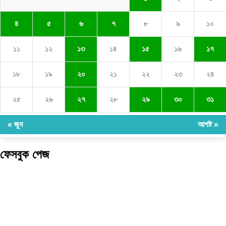
৪
৫
৬
৭
৮
৯
১০
১১
১২
১৩
১৪
১৫
১৬
১৭
১৮
১৯
২০
২১
২২
২৩
২৪
২৫
২৬
২৭
২৮
২৯
৩০
৩১
« জুন
আগষ্ট »
ফেসবুক পেজ