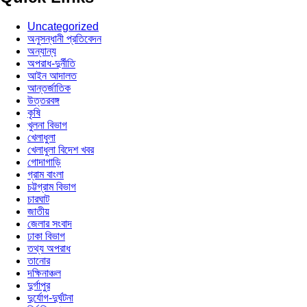
Uncategorized
অনুসন্ধানী প্রতিবেদন
অন্যান্য
অপরাধ-দুর্নীতি
আইন আদালত
আন্তর্জাতিক
উত্তরবঙ্গ
কৃষি
খুলনা বিভাগ
খেলাধুলা
খেলাধুলা বিদেশ খবর
গোদাগাড়ি
গ্রাম বাংলা
চট্টগ্রাম বিভাগ
চারঘাট
জাতীয়
জেলার সংবাদ
ঢাকা বিভাগ
তথ্য অপরাধ
তানোর
দক্ষিনাঞ্চল
দুর্গাপুর
দুর্যোগ-দুর্ঘটনা