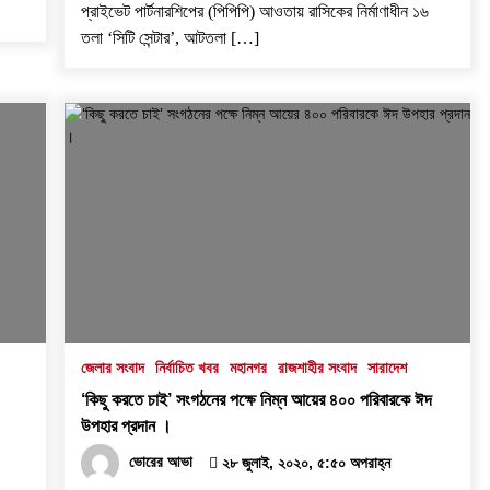
প্রাইভেট পার্টনারশিপের (পিপিপি) আওতায় রাসিকের নির্মাণাধীন ১৬
তলা ‘সিটি সেন্টার’, আটতলা […]
জেলার সংবাদ
নির্বাচিত খবর
মহানগর
রাজশাহীর সংবাদ
সারাদেশ
‘কিছু করতে চাই’ সংগঠনের পক্ষে নিম্ন আয়ের ৪০০ পরিবারকে ঈদ
উপহার প্রদান ।
ভোরের আভা
২৮ জুলাই, ২০২০, ৫:৫০ অপরাহ্ন