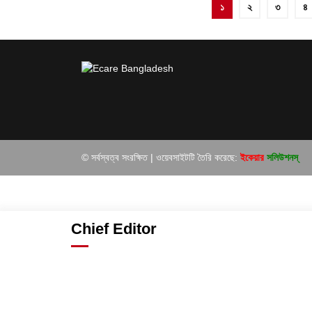
পোস্ট
১
২
৩
৪
পেজিনেশন
© সর্বস্বত্ব সংরক্ষিত | ওয়েবসাইটটি তৈরি করেছে:
ইকেয়ার
সলিউশনস্
Chief Editor