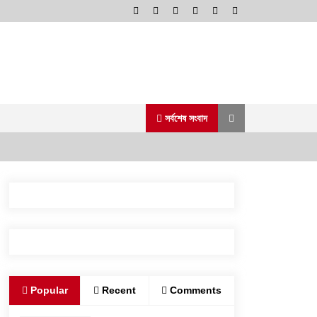
সর্বশেষ সংবাদ
স্বরাষ্ট্র মন্ত্রণালয়ের তালিকাভুক্ত মাদক
কারবারির প্রকাশ্যে চলাফেরা, জনমনে ক্ষোভ
১ আগস্ট, ২০২৬, ৯:৫০ অপরাহ্ন
গোদাগাড়ীতে যাত্রী ছাউনি ও বাস বেসহ ৫
Popular
Recent
Comments
দফা দাবিতে ইউএনওকে স্মারকলিপি