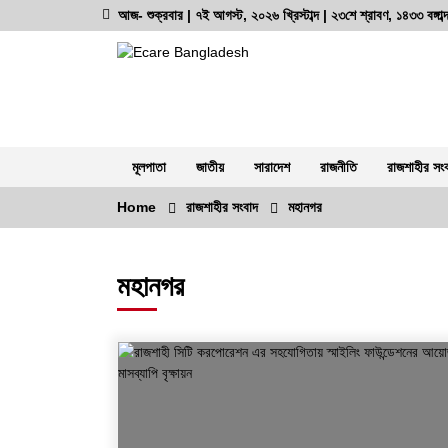
Skip
আজ- শুক্রবার | ৭ই আগস্ট, ২০২৬ খ্রিস্টাব্দ | ২৩শে শ্রাবণ, ১৪৩৩ বঙ্গা
to
content
অনলাইন নিউজ পোর্টাল
ভোরের আভা
মূলপাতা
জাতীয়
সারাদেশ
রাজনীতি
রাজশাহীর সং
Home
রাজশাহীর সংবাদ
মহানগর
সর্বশেষ সংবাদ
মহানগর
রাজশাহীতে দুই সাংবাদিকের ওপর নৃশংস
হামলা: সন্ত্রাসীদের দ্রুত গ্রেফতারে ৭২ ঘন্টা
আলটিমেটাম
৪ আগস্ট, ২০২৬, ১:৫৮ অপরাহ্ন
দুর্গাপুরে ভ্রাম্যমাণ আদালতের মাধ্যমে
হয়রানির অভিযোগ