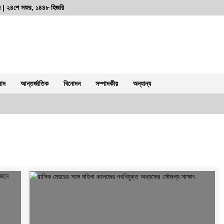
ব্দ | ২৪শে সফর, ১৪৪৮ হিজরি
বাদ
আন্তর্জাতিক
বিনোদন
সম্পাদকীয়
অন্যান্য
পুলিশ কোনো দলের লাঠিয়াল বাহিনী নয়:
স্বরাষ্ট্রমন্ত্রী
২ আগস্ট, ২০২৬, ১১:২৭ পূর্বাহ্ন
রাজশাহীতে সাংবাদিক সম্রাটকে কুপিয়ে জখম,
অবস্থা আশঙ্কাজনক