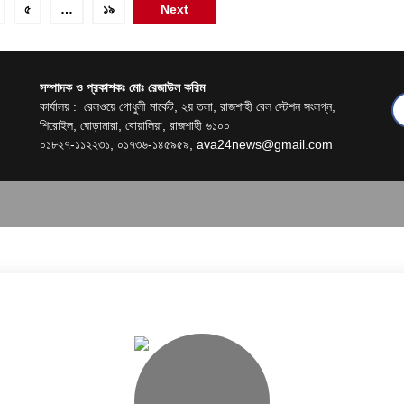
৫
…
১৯
Next
সম্পাদক ও প্রকাশকঃ মোঃ রেজাউল করিম
কার্যালয় : রেলওয়ে গোধুলী মার্কেট, ২য় তলা, রাজশাহী রেল স্টেশন সংলগ্ন,
শিরোইল, ঘোড়ামারা, বোয়ালিয়া, রাজশাহী ৬১০০
০১৮২৭-১১২২৩১, ০১৭৩৬-১৪৫৯৫৯,
ava24news@gmail.com