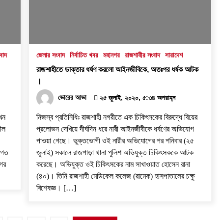
বাদ
জেলার সংবাদ
নির্বাচিত খবর
মহানগর
রাজশাহীর সংবাদ
সারাদেশ
রাজশাহীতে ডাক্তার ধর্ষণ করলো আইনজীবিকে, অতঃপর ধর্ষক আটক
।
ভোরের আভা
২৫ জুলাই, ২০২০, ৫:৩৪ অপরাহ্ন
এখন
নিজস্ব প্রতিনিধিঃ রাজশাহী নগরীতে এক চিকিৎসকের বিরুদ্ধে বিয়ের
ীল
প্রলোভন দেখিয়ে দীর্ঘদিন ধরে নারী আইনজীবীকে ধর্ষণের অভিযোগ
পাওয়া গেছে। ভুক্তভোগী ওই নারীর অভিযোগের পর শনিবার (২৫
 গত
জুলাই) সকালে রাজপাড়া থানা পুলিশ অভিযুক্ত চিকিৎসককে আটক
গের
করেছে। অভিযুক্ত ওই চিকিৎসকের নাম সাখাওয়াত হোসেন রানা
(৪০)। তিনি রাজশাহী মেডিকেল কলেজ (রামেক) হাসপাতালের চক্ষু
বিশেষজ্ঞ। […]