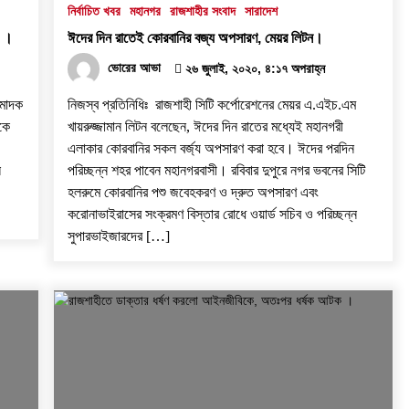
নির্বাচিত খবর
মহানগর
রাজশাহীর সংবাদ
সারাদেশ
২ ।
ঈদের দিন রাতেই কোরবানির বজ্য অপসারণ, মেয়র লিটন।
ভোরের আভা
২৬ জুলাই, ২০২০, ৪:১৭ অপরাহ্ন
 মাদক
নিজস্ব প্রতিনিধিঃ রাজশাহী সিটি কর্পোরেশনের মেয়র এ.এইচ.এম
কে
খায়রুজ্জামান লিটন বলেছেন, ঈদের দিন রাতের মধ্যেই মহানগরী
এলাকার কোরবানির সকল বর্জ্য অপসারণ করা হবে। ঈদের পরদিন
ে
পরিচ্ছন্ন শহর পাবেন মহানগরবাসী। রবিবার দুপুরে নগর ভবনের সিটি
হলরুমে কোরবানির পশু জবেহকরণ ও দ্রুত অপসারণ এবং
করোনাভাইরাসের সংক্রমণ বিস্তার রোধে ওয়ার্ড সচিব ও পরিচ্ছন্ন
সুপারভাইজারদের […]