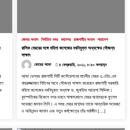
৩১ জুলাই, ২০২৬, ৯:৫৪ পূর্বাহ্ন
বরেন্দ্র প্রেস ক্লাব সভাপতিকে ছুরিকাঘাতে
হত্যাচেষ্টা: আসামী সুরুজ আলী কারাগারে
২৭ জুলাই, ২০২৬, ৩:১৫ অপরাহ্ন
জেলার সংবাদ
নির্বাচিত খবর
মহানগর
রাজশাহীর সংবাদ
সারাদেশ
র
রাসিক মেয়রের সঙ্গে মহিলা কলেজের নবনিযুক্ত অধ্যক্ষের সৌজন্য
‘প্রযুক্তির সঙ্গে তাল মিলিয়ে সাংবাদিকদের
সাক্ষাৎ
এগিয়ে যেতে হবে’- পিআইবির মহাপরিচালক
ভোরের আভা
৪ ফেব্রুয়ারি, ২০২১, ৮:৫০ অপরাহ্ন
১৭ জুলাই, ২০২৬, ৪:৩৩ অপরাহ্ন
র
আভা ডেস্কঃ রাজশাহী সিটি কর্পোরেশনের মাননীয় মেয়র এ.এইচ.এম
োপণ
খায়রুজ্জামান লিটনের সাথে সৌজন্য সাক্ষাৎ করেছেন রাজশাহী সরকারি
চ
মহিলা কলেজের নবনিযুক্ত অধ্যক্ষ ড. জুবাইদা আয়েশা সিদ্দিকা।
বৃহস্পতিবার বিকেলে নগর ভবনে সাক্ষাৎকালে মেয়র মহোদয়কে ফুলেল
শুভেচ্ছা জানান তিনি। এ সময় মেয়র মহোদয় তাকে আন্তরিক শুভেচ্ছা
ও অভিনন্দন জানান এবং নতুন কর্মক্ষেত্রে তাঁর সর্বাঙ্গীন […]