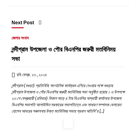
কোনো ‘অব্যবস্থাপনার অপরাধ’?
১৫ জুলাই, ২০২৬, ৭:২৬ অপরাহ্ন
Next Post
জেলার সংবাদ
নন্দীগ্রাম উপজেলা ও পৌর বিএনপির জরুরী মতবিনিময়
সভা
রবি ফেব্রু. ২৩ , ২০২৫
নন্দীগ্রাম (বগুড়া) প্রতিনিধি: সাংগঠনিক কার্যক্রম এগিয়ে নেওয়ার লক্ষে বগুড়ার
নন্দীগ্রাম উপজেলা ও পৌর বিএনপির জরুরী মতবিনিময় সভা অনুষ্ঠিত হয়েছে। এ উপলক্ষে
২৩ শে ফেব্রুয়ারী (রবিবার) বিকাল সাড়ে ৪ টায় বিএনপির অস্থায়ী কার্যালয়ে উপজেলা
বিএনপির সভাপতি আলাউদ্দিন সরকারের সভাপতিত্বে এবং সাধারণ সম্পাদক বেলায়েত
হোসেন আদরের সঞ্চালনায় উক্ত মতবিনিময় সভায় প্রধান অতিথি’র […]