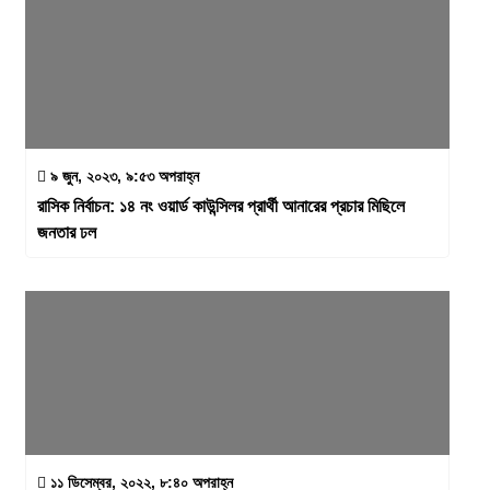
৯ জুন, ২০২৩, ৯:৫৩ অপরাহ্ন
রাসিক নির্বাচন: ১৪ নং ওয়ার্ড কাউন্সিলর প্রার্থী আনারের প্রচার মিছিলে
জনতার ঢল
১১ ডিসেম্বর, ২০২২, ৮:৪০ অপরাহ্ন