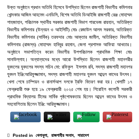
২৯ জুলাই, ২০২৬, ১২:২১ অপরাহ্ন
উক্ত অনুষ্ঠানে প্রধান অতিথি হিসেবে উপস্থিত ছিলেন রাজশাহী বিভাগীয় কমিশনার
খোন্দকার আজিম আহমেদ এনডিসি, বিশেষ অতিথি ডিআইজি রাজশাহী রেঞ্জ মোহাম্মদ
বরেন্দ্র প্রেস ক্লাব সভাপতিকে ছুরিকাঘাতে হত্যাচেষ্টা:
শাহজাহান, পরিচালক স্থানীয় সরকার রাজশাহী বিভাগ পারভেজ রায়হান, অতিরিক্ত
আসামী সুরুজ আলী কারাগারে
বিভাগীয় কমিশনার (উন্নয়ন ও আইসিটি) মোঃ রেজাউল আলম সরকার, অতিরিক্ত
২৭ জুলাই, ২০২৬, ৩:১৫ অপরাহ্ন
বিভাগীয় কমিশনার (সার্বিক) তরফদার মোঃ আক্তার জামীল, অতিরিক্ত বিভাগীয়
কমিশনার (রাজস্ব) মোহাম্মদ হাবিবুর রহমান, জেলা প্রশাসক আফিয়া আখতার।
প্রধানমন্ত্রীর কাছে নিরাপত্তা চাওয়ার পরদিনই
অনুষ্ঠানে সভাপতিত্ব করেন বিভাগীয় উপপরিচালক প্রাথমিক শিক্ষা মোঃ
গোদাগাড়ীর শীর্ষ ব্যবসায়ী আজাদ আটক
সানাউল্লাহ। অন্যান্যদের মধ্যে আরো উপস্থিত ছিলেন রাজশাহী মহানগরীর
২০ জুলাই, ২০২৬, ১:১৫ অপরাহ্ন
যুবদলের যুবদলের সদস্য সচিব মো: রফিকুল ইসলাম রবি, সদস্য রাজশাহী মহানগর
যুবদল ইঞ্জি:আরিফুজ্জামান, সদস্য রাজশাহী মহানগর যুবদল আব্দুল কাদের উৎসব।
বাগমারায় যুবদলের নেতাকে পিটিয়ে আহত করলো
খেলা শেষে চাম্পিয়ন ও রানার্সআপ দলকে ট্রফি বিতরণ করা হয়। খেলাটি ১৭
ছাত্রদলের তিন নেতা
ফেব্রুয়ারী শুরু হয়ে ১৯ ফেব্রুয়ারী ২০২৫ শেষ হয়। শিরোইল কলোনী সরকারী
১৭ জুলাই, ২০২৬, ৮:০৬ অপরাহ্ন
প্রাথমিক বিদ্যালয় টিমের সার্বিক পৃষ্ঠপোষকতায় ছিলেন আব্দুল কাদের উৎসব ও
সহযোগিতায় ছিলেন ইঞ্জি: আরিফুজ্জামান।
‘প্রযুক্তির সঙ্গে তাল মিলিয়ে সাংবাদিকদের এগিয়ে যেতে
হবে’- পিআইবির মহাপরিচালক
১৭ জুলাই, ২০২৬, ৪:৩৩ অপরাহ্ন
Posted in
খেলাধুলা
,
রাজশাহীর সংবাদ
,
সারাদেশ
সিন্ধু নদের পানি রহস্য: সংকটের আড়ালে কি তবে বড়