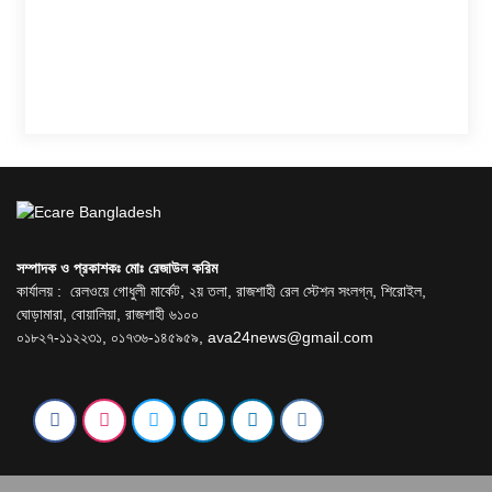
সম্পাদক ও প্রকাশকঃ মোঃ রেজাউল করিম
কার্যালয় : রেলওয়ে গোধুলী মার্কেট, ২য় তলা, রাজশাহী রেল স্টেশন সংলগ্ন, শিরোইল,
ঘোড়ামারা, বোয়ালিয়া, রাজশাহী ৬১০০
০১৮২৭-১১২২৩১, ০১৭৩৬-১৪৫৯৫৯,
ava24news@gmail.com