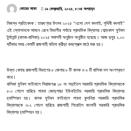
স্বরাষ্ট্র মন্ত্রণালয়ের তালিকাভুক্ত মাদক কারবারির
ভোরের আভা
১৯ ফেব্রুয়ারি, ২০২৫, ৮:৩৪ অপরাহ্ন
প্রকাশ্যে চলাফেরা, জনমনে ক্ষোভ
১ আগস্ট, ২০২৬, ৯:৫০ অপরাহ্ন
নিজস্ব প্রতিবেদক : তারুণ্যের উৎসব ২০২৫ “এসো দেশ বদলাই, পৃথিবী বদলাই”
এই স্লোগানকে সামনে রেখে বিভাগীয় পর্যায়ে প্রাথমিক বিদ্যালয় গোল্ডকাপ ফুটবল
দুর্গাপুরে ভ্রাম্যমাণ আদালতের মাধ্যমে হয়রানির
টুর্নামেন্ট (বালক-বালিকা) ২০২৫ সমাপনী অনুষ্ঠান অনুষ্ঠিত হয়েছে। আজ দুপুর ২.০০
অভিযোগ
ঘটিকার সময় খেলাটি রাজশাহী মহিলা ক্রীড়া কমপ্লেক্স মাঠে শুরু হয়।
১ আগস্ট, ২০২৬, ৯:৩৪ অপরাহ্ন
রাজশাহীতে সাংবাদিক সম্রাটকে কুপিয়ে জখম, অবস্থা
আশঙ্কাজনক
উক্ত খেলায় রাজশাহী বিভাগের ৮ জেলার ৮ টি বালক ও ৮ টি বালিকা দল অংশগ্রহণ
৩১ জুলাই, ২০২৬, ৯:৫৪ পূর্বাহ্ন
করে।
বালিকা ফুটবল ফাইনালে সিরাজগঞ্জ ১৮ নং সড়াতৈল সরকারি প্রাথমিক বিদ্যালয়কে
গোদাগাড়ীতে যাত্রী ছাউনি ও বাস বেসহ ৫ দফা দাবিতে
৫-০ গোলে হারিয়ে পাবনা জোড়গাছা ইউনাইটেড সরকারি প্রাথমিক বিদ্যালয়
ইউএনওকে স্মারকলিপি
চ্যাম্পিয়ন হয়। বালক ফুটবল ফাইনালে পাবনা কুলনিয়া সরকারি প্রাথমিক
৩০ জুলাই, ২০২৬, ১২:৫৭ অপরাহ্ন
বিদ্যালয়কে ৩-২ গোলে হারিয়ে রাজশাহী শিরোইল কলোনী সরকারি প্রাথমিক
বিদ্যালয় চ্যাম্পিয়ন হয়।
নগর যুবদলের নতুন যুগ্ম আহ্বায়ক ইঞ্জি. আরিফুজ্জামান
সোহেলকে RPSF-এর সংবর্ধনা