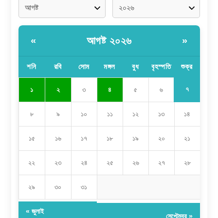
আগষ্ট ২০২৬
«
»
শনি
রবি
সোম
মঙ্গল
বুধ
বৃহস্পতি
শুক্র
৭
১
২
৩
৪
৫
৬
৮
৯
১০
১১
১২
১৩
১৪
১৫
১৬
১৭
১৮
১৯
২০
২১
২২
২৩
২৪
২৫
২৬
২৭
২৮
২৯
৩০
৩১
« জুলাই
সেপ্টেম্বর »