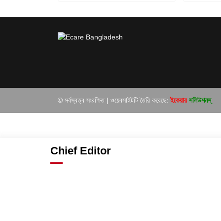
© সর্বস্বত্ব সংরক্ষিত | ওয়েবসাইটটি তৈরি করেছে:
ইকেয়ার
সলিউশনস্
Chief Editor