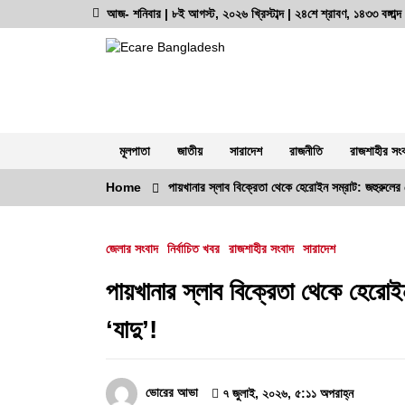
Skip
আজ- শনিবার | ৮ই আগস্ট, ২০২৬ খ্রিস্টাব্দ | ২৪শে শ্রাবণ, ১৪৩৩ বঙ্গাব
to
content
অনলাইন নিউজ পোর্টাল
ভোরের আভা
মূলপাতা
জাতীয়
সারাদেশ
রাজনীতি
রাজশাহীর সং
Home
পায়খানার স্লাব বিক্রেতা থেকে হেরোইন সম্রাট: জহুরুলের 
সর্বশেষ সংবাদ
জেলার সংবাদ
নির্বাচিত খবর
রাজশাহীর সংবাদ
সারাদেশ
রাজশাহী কেন্দ্রীয় কারাগারে কারারক্ষী ‘সিআই
রাসেল’-এর বিরুদ্ধে চাঁদাবাজি ও নির্যাতনের
পায়খানার স্লাব বিক্রেতা থেকে হেরোই
গুরুতর অভিযোগ
‘যাদু’!
৭ আগস্ট, ২০২৬, ৬:৩২ অপরাহ্ন
স্বরাষ্ট্র মন্ত্রণালয়ের তালিকাভুক্ত মাদক
কারবারির প্রকাশ্যে চলাফেরা, জনমনে ক্ষোভ
ভোরের আভা
৭ জুলাই, ২০২৬, ৫:১১ অপরাহ্ন