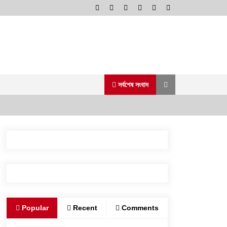
সর্বশেষ সংবাদ
পুলিশ কোনো দলের লাঠিয়াল বাহিনী নয়:
স্বরাষ্ট্রমন্ত্রী
২ আগস্ট, ২০২৬, ১১:২৭ পূর্বাহ্ন
রাজশাহীতে সাংবাদিক সম্রাটকে কুপিয়ে জখম,
Popular
Recent
Comments
অবস্থা আশঙ্কাজনক