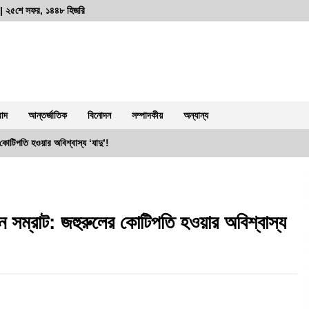
্দ | ২৫শে সফর, ১৪৪৮ হিজরি
বাদ
আন্তর্জাতিক
বিনোদন
সম্পাদকীয়
অন্যান্য
কোটিপতি হওয়ার অবিশ্বাস্য ‘যাদু’!
ডি
রাজশাহীতে দুই সাংবাদিকের ওপর নৃশংস
হামলা: সন্ত্রাসীদের দ্রুত গ্রেফতারে ৭২ ঘন্টা
ন সম্রাট: জহুরুলের কোটিপতি হওয়ার অবিশ্বাস্য
আলটিমেটাম
৪ আগস্ট, ২০২৬, ১:৫৮ অপরাহ্ন
দুর্গাপুরে ভ্রাম্যমাণ আদালতের মাধ্যমে
হয়রানির অভিযোগ