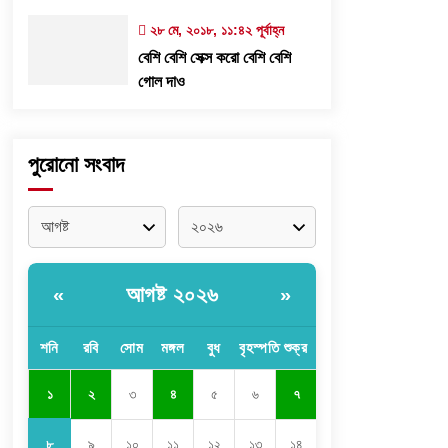
২৮ মে, ২০১৮, ১১:৪২ পূর্বাহ্ন
বেশি বেশি সেক্স করো বেশি বেশি
গোল দাও
পুরোনো সংবাদ
আগষ্ট ২০২৬
«
»
শনি
রবি
সোম
মঙ্গল
বুধ
বৃহস্পতি
শুক্র
১
২
৩
৪
৫
৬
৭
৮
৯
১০
১১
১২
১৩
১৪