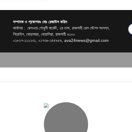
সম্পাদক ও প্রকাশকঃ মোঃ রেজাউল করিম
কার্যালয় : রেলওয়ে গোধুলী মার্কেট, ২য় তলা, রাজশাহী রেল স্টেশন সংলগ্ন,
শিরোইল, ঘোড়ামারা, বোয়ালিয়া, রাজশাহী ৬১০০
০১৮২৭-১১২২৩১, ০১৭৩৬-১৪৫৯৫৯,
ava24news@gmail.com