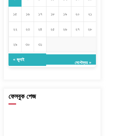
১৫
১৬
১৭
১৮
১৯
২০
২১
২২
২৩
২৪
২৫
২৬
২৭
২৮
২৯
৩০
৩১
« জুলাই
সেপ্টেম্বর »
ফেসবুক পেজ