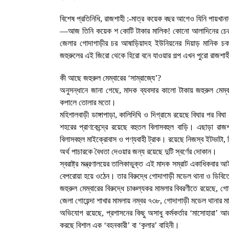
১ আগস্ট, ২০২৬, ৯:৫০ অপরাহ্ন
বিশেষ প্রতিনিধি, রাজশাহী :-মাত্র কয়েক বছর আগেও যিনি পায়খানার স
গোদাগাড়ীতে যাত্রী ছাউনি ও বাস বেসহ ৫
—আজ তিনি কয়েক শ কোটি টাকার মালিক! কোনো আলাদিনের চেরাগ 
দফা দাবিতে ইউএনওকে স্মারকলিপি
জেলার গোদাগাড়ীর চর আষাড়িয়াদহ ইউনিয়নের দিয়াড় মানিক চক (মহ
জহুরুলের এই জিরো থেকে হিরো বনে যাওয়ার গল্প এখন পুরো রাজশা
৩০ জুলাই, ২০২৬, ১২:৫৭ অপরাহ্ন
​কী আছে জহুরুল মেম্বারের ‘সাম্রাজ্যে’?
​অনুসন্ধানে জানা গেছে, মাদক ব্যবসার কালো টাকায় জহুরুল মেম
প্রধানমন্ত্রীর কাছে নিরাপত্তা চাওয়ার পরদি
কপালে তোলার মতো।
গোদাগাড়ীর শীর্ষ ব্যবসায়ী আজাদ আটক
মহিশালবাড়ী ডাঙ্গাপাড়া, কালিদিঘি ও দিগ্রামে রয়েছে বিঘার পর ব
২০ জুলাই, ২০২৬, ১:১৫ অপরাহ্ন
শহরের প্রাণকেন্দ্রে রয়েছে বহুতল বিলাসবহুল বাড়ি। এছাড়া রা
বিলাসবহুল মাইক্রোবাস ও পণ্যবাহী ট্রাক। রয়েছে নিজস্ব ইটভাটা, 
অর্থ পাচারকে বৈধতা দেওয়ার জন্য রয়েছে দুটি স্বর্ণের দোকান।
​স্বরাষ্ট্র মন্ত্রণালয়ের তালিকাভুক্ত এই মাদক সম্রাট একাধিকবার
বেপরোয়া হয়ে ওঠেন। তার বিরুদ্ধে গোদাগাড়ী মডেল থানা ও ডিবি
​জহুরুল মেম্বারের বিরুদ্ধে চাঞ্চল্যকর মামলার বিবরণীতে রয়েছে, ​
জেলা গোয়েন্দা শাখার মামলায় নম্বর ৭৩৮, ​গোদাগাড়ী মডেল থানার 
​অভিযোগ রয়েছে, প্রশাসনের কিছু অসাধু কর্মকর্তার ‘মাসোহারা’ 
করছে বিশাল এক ‘বহনকারী’ বা ‘কুলার’ বাহিনী।