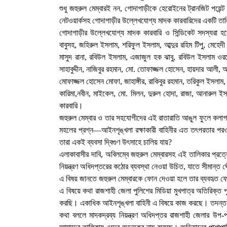
​শুধু জহুরুল মেম্বারই নন, গোদাগাড়ীকে হেরোইনের ট্রানজিট পয়ে
নেটওয়ার্কসহ গোদাগাড়ীর উল্লেখযোগ্য মাদক কারবারিদের একটি তা
​গোদাগাড়ীর উল্লেখযোগ্য মাদক কারবারি ও সিন্ডিকেট সদস্যরা হ
বাবুসহ, জহিরুল ইসলাম, শরিফুল ইসলাম, আব্দুর রহিম টিপু, মেহ
মাসুদ রানা, রবিউল ইসলাম, এজাজুল হক ঝাবু, রবিউল ইসলাম ওর
সাহাবুদ্দীন, নাজিবুর রহমান, মো. তোফাজ্জল হোসেন, হায়দার আলী
মোফাজ্জল হোসেন মোফা, জাহাঙ্গীর, রাকিবুর রহমান, তরিকুল ইসল
কারিমা,নবীন, মাইকেল, মো. মিলন, দুরুল হোদা, রাজা, আনারুল
কারবারি।
জহুরুল মেম্বার ও তার সহযোগীদের এই রাতারাতি আঙুল ফুলে কলাগ
মহলের প্রশ্ন—আইনশৃঙ্খলা রক্ষাকারী বাহিনীর এত তৎপরতার পরও
তারা একই ব্যবসা দ্বিগুণ উৎসাহে চালিয় যায়?
​এলাকাবাসীর দাবি, অবিলম্বে জহুরুল মেম্বারসহ এই তালিকার প্রত
নিয়ন্ত্রণ অধিদপ্তরের কঠোর ব্যবস্থা নেওয়া উচিত, যাতে সীমান্ত
এ বিষয় জানতে জহুরুল মেম্বারকে ফোন দেওয়া হলে তার ব্যবহৃত ফ
এ বিষয়ে কথা রাজশাহী জেলা পুলিশের মিডিয়া মুখপাত্র অতিরিক্ত 
করছি। একাধিক আইনশৃঙ্খলা বাহিনী এ বিষয়ে কাজ করছে। তদন্ত পূর
কথা বললে মাদকদ্রব্য নিয়ন্ত্রণ অধিদপ্তর রাজশাহী জেলার উপ-