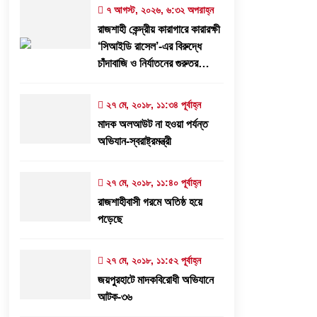
৩১ জুলাই, ২০২৬, ৯:৫৪ পূর্বাহ্ন
৭ আগস্ট, ২০২৬, ৬:৩২ অপরাহ্ন
রাজশাহী কেন্দ্রীয় কারাগারে কারারক্ষী
বরেন্দ্র প্রেস ক্লাব সভাপতিকে ছুরিকাঘাতে
‘সিআইডি রাসেল’-এর বিরুদ্ধে
হত্যাচেষ্টা: আসামী সুরুজ আলী কারাগারে
চাঁদাবাজি ও নির্যাতনের গুরুতর
২৭ জুলাই, ২০২৬, ৩:১৫ অপরাহ্ন
অভিযোগ
২৭ মে, ২০১৮, ১১:৩৪ পূর্বাহ্ন
মাদক অলআউট না হওয়া পর্যন্ত
‘প্রযুক্তির সঙ্গে তাল মিলিয়ে সাংবাদিকদের
অভিযান-স্বরাষ্ট্রমন্ত্রী
এগিয়ে যেতে হবে’- পিআইবির মহাপরিচালক
১৭ জুলাই, ২০২৬, ৪:৩৩ অপরাহ্ন
২৭ মে, ২০১৮, ১১:৪০ পূর্বাহ্ন
রাজশাহীবাসী গরমে অতিষ্ঠ হয়ে
পড়েছে
২৭ মে, ২০১৮, ১১:৫২ পূর্বাহ্ন
জয়পুরহাটে মাদকবিরোধী অভিযানে
আটক-৩৬