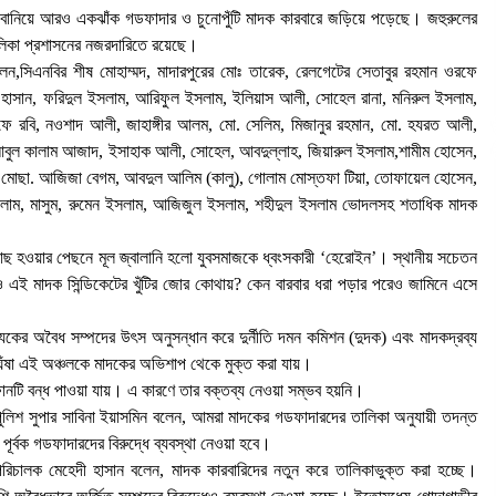
ন্ট বানিয়ে আরও একঝাঁক গডফাদার ও চুনোপুঁটি মাদক কারবারে জড়িয়ে পড়েছে। জহুরুলের
লিকা প্রশাসনের নজরদারিতে রয়েছে।
লেন,সিএনবির শীষ মোহাম্মদ, মাদারপুরের মোঃ তারেক, রেলগেটের সেতাবুর রহমান ওরফে
েদী হাসান, ফরিদুল ইসলাম, আরিফুল ইসলাম, ইলিয়াস আলী, সোহেল রানা, মনিরুল ইসলাম,
ফে রবি, নওশাদ আলী, জাহাঙ্গীর আলম, মো. সেলিম, মিজানুর রহমান, মো. হযরত আলী,
, আবুল কালাম আজাদ, ইসাহাক আলী, সোহেল, আবদুল্লাহ, জিয়ারুল ইসলাম,শামীম হোসেন,
াম, মোছা. আজিজা বেগম, আবদুল আলিম (কালু), গোলাম মোস্তফা টিয়া, তোফায়েল হোসেন,
 ইসলাম, মাসুম, রুমেন ইসলাম, আজিজুল ইসলাম, শহীদুল ইসলাম ভোদলসহ শতাধিক মাদক
াছ হওয়ার পেছনে মূল জ্বালানি হলো যুবসমাজকে ধ্বংসকারী ‘হেরোইন’। স্থানীয় সচেতন
 এই মাদক সিন্ডিকেটের খুঁটির জোর কোথায়? কেন বারবার ধরা পড়ার পরেও জামিনে এসে
্যেকের অবৈধ সম্পদের উৎস অনুসন্ধান করে দুর্নীতি দমন কমিশন (দুদক) এবং মাদকদ্রব্য
 ঘেঁষা এই অঞ্চলকে মাদকের অভিশাপ থেকে মুক্ত করা যায়।
োনটি বন্ধ পাওয়া যায়। এ কারণে তার বক্তব্য নেওয়া সম্ভব হয়নি।
পুলিশ সুপার সাবিনা ইয়াসমিন বলেন, আমরা মাদকের গডফাদারদের তালিকা অনুযায়ী তদন্ত
্বক গডফাদারদের বিরুদ্ধে ব্যবস্থা নেওয়া হবে।
পরিচালক মেহেদী হাসান বলেন, মাদক কারবারিদের নতুন করে তালিকাভুক্ত করা হচ্ছে।