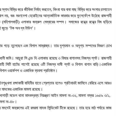
১ আগস্ট, ২০২৬, ৯:৩৪ অপরাহ্ন
্লাব বিক্রি করে জীবিকা নির্বাহ করতেন, কিংবা যার বাবা মাছ বিক্রি করে সংসার চালাতেন
নগর যুবদলের নতুন যুগ্ম আহ্বায়ক ইঞ্জি.
নয়, বরং মরণনেশা হেরোইনের আন্তর্জাতিক কারবার করে ফুলেফেঁপে উঠেছে রাজশাহী
আরিফুজ্জামান সোহেলকে RPSF-এর
িশালবাড়ী) এলাকার জহুরুল মেম্বারের সম্পদ। সমাজের রন্ধ্রে রন্ধ্রে বিষ ছড়িয়ে
সংবর্ধনা
হী জুড়ে ‘টক অব দ্য টাউন’।
২৯ জুলাই, ২০২৬, ১২:২১ অপরাহ্ন
্বার গড়ে তুলেছেন এক বিশাল সাম্রাজ্য। তার দৃশ্যমান ও অদৃশ্য সম্পদের বিবরণ চোখ
নই
বাগমারায় যুবদলের নেতাকে পিটিয়ে আহত
করলো ছাত্রদলের তিন নেতা
িঘা ধানী জমি। আচুয়া সি এন্ড বি এলাকায় রয়েছে ৩ বিঘার বাগানসহ নিজস্ব প্লট। রাজশাহী
১৭ জুলাই, ২০২৬, ৮:০৬ অপরাহ্ন
জশাহী সিটি হাটের পাশেই রয়েছে ৩টি নিজস্ব দামী প্লট ও বিশাল বাগান বাড়ি।একাধিক
বিশাল ওয়ার্কশপ ও একাধিক ব্যবসা প্রতিষ্ঠান।
 আইনশৃঙ্খলা রক্ষাকারী বাহিনীর হাতে গ্রেপ্তার হলেও প্রতিবারই জামিনে বেরিয়ে এসে আরও
তে মাদকের একাধিক মামলা রয়েছে।
গোদাগাড়ী মডেল থানা মাদকদ্রব্য নিয়ন্ত্রণ আইন মামলা নং-৩২, ​মামলা নম্বর ১৬৫৯ ৩/১, ​
মামলা নং-৪৮।
আর মদদেই জহুরুলের এই রমরমা মাদক সিন্ডিকেট টিকে রয়েছে। তার হয়ে মাঠ পর্যায়ে কাজ