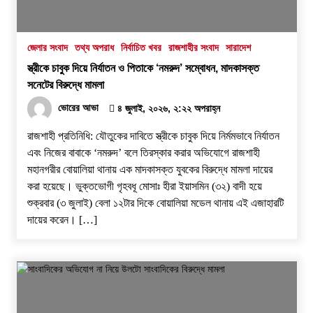
স্বরাষ্ট্র মন্ত্রণালয়ের তালিকাভুক্ত মাদক কারবারির
প্রকাশ্যে চলাফেরা, জনমনে ক্ষোভ
১ আগস্ট, ২০২৬, ৯:৫০ অপরাহ্ন
জেলার সংবাদ
তথ্য অপরাধ
নির্বাচিত খবর
রাজশাহীর সংবাদ
সারাদেশ
স্ত্রীকে চাবুক দিয়ে নির্যাতন ও পিতাকে ‘নমরুদ’ সম্বোধন, মাদকাসক্ত
দুর্গাপুরে ভ্রাম্যমাণ আদালতের মাধ্যমে হয়রানির
সনেটের বিরুদ্ধে মামলা
অভিযোগ
ভোরের আভা
৪ জুলাই, ২০২৬, ২:২২ অপরাহ্ন
১ আগস্ট, ২০২৬, ৯:৩৪ অপরাহ্ন
রাজশাহী প্রতিনিধি: যৌতুকের দাবিতে স্ত্রীকে চাবুক দিয়ে নির্মমভাবে নির্যাতন
রাজশাহীতে সাংবাদিক সম্রাটকে কুপিয়ে জখম, অবস্থা
এবং নিজের বাবাকে ‘নমরুদ’ বলে তিরস্কার করার অভিযোগে রাজশাহী
আশঙ্কাজনক
মহানগরীর বোয়ালিয়া থানায় এক মাদকাসক্ত যুবকের বিরুদ্ধে মামলা দায়ের
৩১ জুলাই, ২০২৬, ৯:৫৪ পূর্বাহ্ন
করা হয়েছে। ভুক্তভোগী গৃহবধূ মোসাঃ হীরা ইয়াসমিন (৩২) বাদী হয়ে
শুক্রবার (৩ জুলাই) বেলা ১২টার দিকে বোয়ালিয়া মডেল থানায় এই এজাহারটি
গোদাগাড়ীতে যাত্রী ছাউনি ও বাস বেসহ ৫ দফা দাবিতে
দায়ের করেন। […]
ইউএনওকে স্মারকলিপি
৩০ জুলাই, ২০২৬, ১২:৫৭ অপরাহ্ন
নগর যুবদলের নতুন যুগ্ম আহ্বায়ক ইঞ্জি. আরিফুজ্জামান
সোহেলকে RPSF-এর সংবর্ধনা