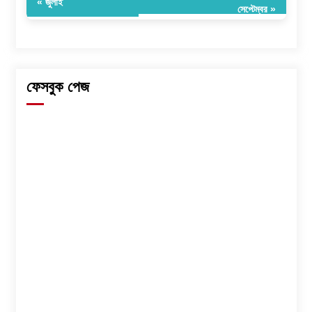
« জুলাই
সেপ্টেম্বর »
ফেসবুক পেজ