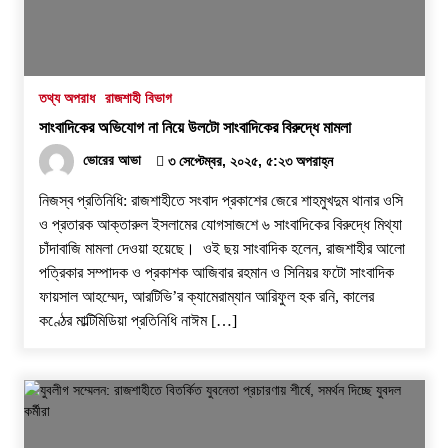
২৯ জুলাই, ২০২৬, ১২:২১ অপরাহ্ন
বরেন্দ্র প্রেস ক্লাব সভাপতিকে ছুরিকাঘাতে হত্যাচেষ্টা:
আসামী সুরুজ আলী কারাগারে
তথ্য অপরাধ
রাজশাহী বিভাগ
২৭ জুলাই, ২০২৬, ৩:১৫ অপরাহ্ন
সাংবাদিকের অভিযোগ না নিয়ে উলটো সাংবাদিকের বিরুদ্ধে মামলা
প্রধানমন্ত্রীর কাছে নিরাপত্তা চাওয়ার পরদিনই
ভোরের আভা
৩ সেপ্টেম্বর, ২০২৫, ৫:২৩ অপরাহ্ন
গোদাগাড়ীর শীর্ষ ব্যবসায়ী আজাদ আটক
নিজস্ব প্রতিনিধি: রাজশাহীতে সংবাদ প্রকাশের জেরে শাহমুখদুম থানার ওসি
২০ জুলাই, ২০২৬, ১:১৫ অপরাহ্ন
ও প্রতারক আক্তারুল ইসলামের যোগসাজশে ৬ সাংবাদিকের বিরুদ্ধে মিথ্যা
চাঁদাবাজি মামলা দেওয়া হয়েছে। ওই ছয় সাংবাদিক হলেন, রাজশাহীর আলো
বাগমারায় যুবদলের নেতাকে পিটিয়ে আহত করলো
পত্রিকার সম্পাদক ও প্রকাশক আজিবার রহমান ও সিনিয়র ফটো সাংবাদিক
ছাত্রদলের তিন নেতা
ফায়সাল আহম্মেদ, আরটিভি’র ক্যামেরাম্যান আরিফুল হক রনি, কালের
১৭ জুলাই, ২০২৬, ৮:০৬ অপরাহ্ন
কণ্ঠের মাল্টিমিডিয়া প্রতিনিধি নাঈম […]
‘প্রযুক্তির সঙ্গে তাল মিলিয়ে সাংবাদিকদের এগিয়ে যেতে
হবে’- পিআইবির মহাপরিচালক
১৭ জুলাই, ২০২৬, ৪:৩৩ অপরাহ্ন
সিন্ধু নদের পানি রহস্য: সংকটের আড়ালে কি তবে বড়