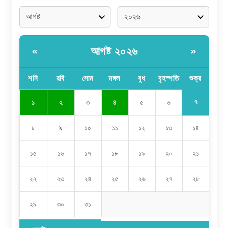
আগষ্ট ২০২৬
«
»
শনি
রবি
সোম
মঙ্গল
বুধ
বৃহস্পতি
শুক্র
৭
১
২
৩
৪
৫
৬
৮
৯
১০
১১
১২
১৩
১৪
১৫
১৬
১৭
১৮
১৯
২০
২১
২২
২৩
২৪
২৫
২৬
২৭
২৮
২৯
৩০
৩১