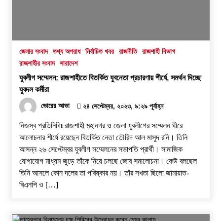
কোনো ‘অব্যবস্থাপনার অপরাধ’?
১৫ জুলাই, ২০২৬, ৭:২৬ অপরাহ্ন
জেলার সংবাদ
তথ্য অপরাধ
নির্বাচিত খবর
রাজনীতি
রাজশাহী বিভাগ
রাজশাহীর সংবাদ
সারাদেশ
যুবলীগ সম্মেলন: রাজশাহীতে বিতর্কিত যুবনেতা প্রচারণায় শীর্ষে, সমর্থন দিচ্ছে
যুবদল কর্মীরা
ভোরের আভা
২৪ সেপ্টেম্বর, ২০২৩, ৯:২৯ পূর্বাহ্ন
নিজস্ব প্রতিনিধিঃ রাজশাহী মহানগর ও জেলা যুবলীগের সম্মেলন ঘীরে
আলোচনার শীর্ষে রয়েছেন বিতর্কিত নেতা তৌরিদ আল মাসুদ রনি। তিনি
আসন্ন ২৬ সেপ্টেম্বর যুবলীগ সম্মেলনের সভাপতি প্রার্থী। সামাজিক
যোগাযোগ মাধ্যম জুড়ে তাঁকে নিয়ে চলছে জোর সমালোচনা। কেউ বলছেল
তিনি আসলে কোন দলের তা পরিষ্কার নয়। তাঁর সখতা ছিলো জামায়াত-
বিএনপি ও […]