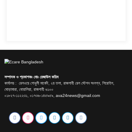
সম্পাদক ও প্রকাশকঃ মোঃ রেজাউল করিম
কার্যালয় : রেলওয়ে গোধুলী মার্কেট, ২য় তলা, রাজশাহী রেল স্টেশন সংলগ্ন, শিরোইল,
ঘোড়ামারা, বোয়ালিয়া, রাজশাহী ৬১০০
০১৮২৭-১১২২৩১, ০১৭৩৬-১৪৫৯৫৯,
ava24news@gmail.com