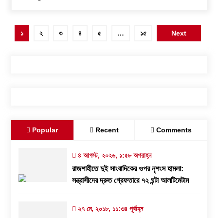
পোস্ট
১
২
৩
৪
৫
…
১৫
Next
পেজিনেশন
Popular
Recent
Comments
৪ আগস্ট, ২০২৬, ১:৫৮ অপরাহ্ন
রাজশাহীতে দুই সাংবাদিকের ওপর নৃশংস হামলা:
সন্ত্রাসীদের দ্রুত গ্রেফতারে ৭২ ঘন্টা আলটিমেটাম
২৭ মে, ২০১৮, ১১:৩৪ পূর্বাহ্ন