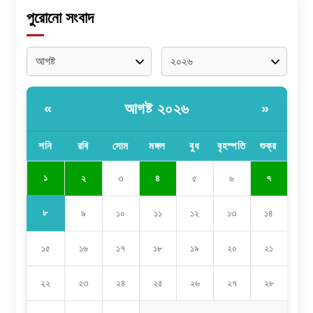
পুরোনো সংবাদ
আগষ্ট ২০২৬
«
»
শনি
রবি
সোম
মঙ্গল
বুধ
বৃহস্পতি
শুক্র
১
২
৩
৪
৫
৬
৭
৮
৯
১০
১১
১২
১৩
১৪
১৫
১৬
১৭
১৮
১৯
২০
২১
২২
২৩
২৪
২৫
২৬
২৭
২৮