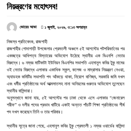
নিয়ন্ত্রণের মহোৎসব!
পুলিশ কোনো দলের লাঠিয়াল বাহিনী নয়: স্বরাষ্ট্রমন্ত্রী
২ আগস্ট, ২০২৬, ১১:২৭ পূর্বাহ্ন
ভোরের আভা
১ জুলাই, ২০২৬, ৩:১৩ অপরাহ্ন
স্বরাষ্ট্র মন্ত্রণালয়ের তালিকাভুক্ত মাদক কারবারির
প্রকাশ্যে চলাফেরা, জনমনে ক্ষোভ
​নিজস্ব প্রতিবেদক, রাজশাহী
১ আগস্ট, ২০২৬, ৯:৫০ অপরাহ্ন
রাজশাহীর গোদাগাড়ী উপজেলার প্রেমতলী অঞ্চলে ৫ই আগস্টের পটপরিবর্তনের পর
একচ্ছত্র আধিপত্য বিস্তারের অভিযোগ উঠেছে স্থানীয় এক বিএনপি নেতার
দুর্গাপুরে ভ্রাম্যমাণ আদালতের মাধ্যমে হয়রানির
বিরুদ্ধে। ৬ নম্বর মাটিকাটা ইউনিয়ন বিএনপির সভাপতি এহসানুল কবির টুকু নামের
অভিযোগ
ওই নেতার বিরুদ্ধে এলাকার একাধিক স্কুল, কলেজ ও মাদ্রাসার নিয়ন্ত্রণ নেওয়া,
১ আগস্ট, ২০২৬, ৯:৩৪ অপরাহ্ন
অ্যাডহক কমিটির সভাপতি পদ আঁকড়ে থাকা, নিয়োগ বাণিজ্য, সরকারি জমি দখল
এবং ধর্মীয় প্রতিষ্ঠানের অর্থ আত্মসাতসহ নানা অনিয়মের গুরুতর অভিযোগ তুলেছেন
রাজশাহীতে সাংবাদিক সম্রাটকে কুপিয়ে জখম, অবস্থা
স্থানীয় বাসিন্দারা।
আশঙ্কাজনক
​অনুসন্ধানে জানা যায়, ৫ই আগস্টের পর ঢাকা থেকে এসে এলাকার “জেনারেল
শরীফ” ও দলীয় পদের প্রভাব খাটিয়ে একাই অন্তত পাঁচটি শিক্ষা প্রতিষ্ঠানের শীর্ষ
৩১ জুলাই, ২০২৬, ৯:৫৪ পূর্বাহ্ন
পদ দখল করেছেন তিনি ও তার পরিবার।
গোদাগাড়ীতে যাত্রী ছাউনি ও বাস বেসহ ৫ দফা দাবিতে
ইউএনওকে স্মারকলিপি
​স্থানীয় সূত্রে জানা গেছে, এহসানুল কবির টুকু প্রেমতলী ১ নম্বর ওয়ার্ডের বাসিন্দা