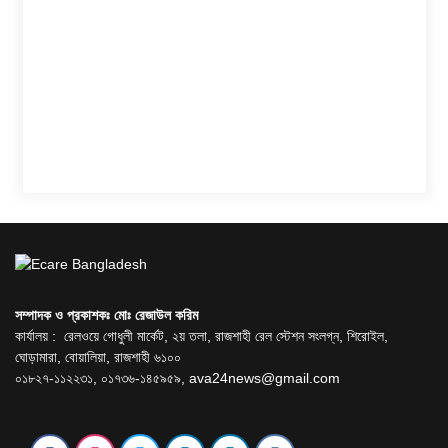
সম্পাদক ও প্রকাশকঃ মোঃ রেজাউল করিম
কার্যালয় : রেলওয়ে গোধুলী মার্কেট, ২য় তলা, রাজশাহী রেল স্টেশন সংলগ্ন, শিরোইল,
ঘোড়ামারা, বোয়ালিয়া, রাজশাহী ৬১০০
০১৮২৭-১১২২৩১, ০১৭৩৬-১৪৫৯৫৯,
ava24news@gmail.com