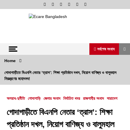
Skip
to
content
অনলাইন নিউজ পোর্টাল
ভোরের আভা
সর্বশেষ সংবাদ
Home
সর্বশেষ সংবাদ
গোদাগাড়ীতে বিএনপি নেতার ‘ত্রাস’: শিক্ষা প্রতিষ্ঠান দখল, নিয়োগ বাণিজ্য ও বালুমহাল
নিয়ন্ত্রণের মহোৎসব!
রাজশাহী কেন্দ্রীয় কারাগারে কারারক্ষী ‘সিআইডি রাসেল’-
এর বিরুদ্ধে চাঁদাবাজি ও নির্যাতনের গুরুতর অভিযোগ
অপরাধ-দুর্নীতি
গোদাগাড়ি
জেলার সংবাদ
নির্বাচিত খবর
রাজশাহীর সংবাদ
সারাদেশ
৭ আগস্ট, ২০২৬, ৬:৩২ অপরাহ্ন
গোদাগাড়ীতে বিএনপি নেতার ‘ত্রাস’: শিক্ষা
রাজশাহীতে দুই সাংবাদিকের ওপর নৃশংস হামলা:
সন্ত্রাসীদের দ্রুত গ্রেফতারে ৭২ ঘন্টা আলটিমেটাম
প্রতিষ্ঠান দখল, নিয়োগ বাণিজ্য ও বালুমহাল
৪ আগস্ট, ২০২৬, ১:৫৮ অপরাহ্ন