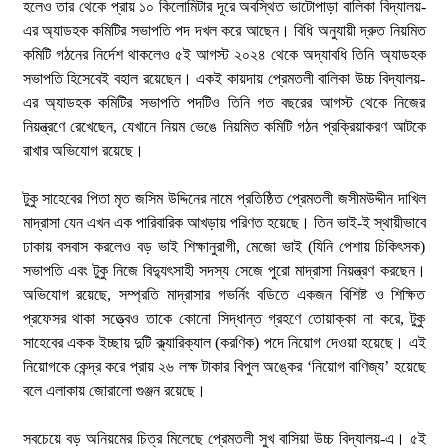
হলেও তার থেকে প্রায় ১০ কিলোমিটার দূরে অবস্থিত ভাটোপাড়া বালিকা বিদ্যালয়-
৩০ জুলাই, ২০২৬, ১২:৫৭ অপরাহ্ন
এর অ্যাডহক কমিটির সভাপতি পদ দখল করে আছেন। বিধি অনুযায়ী দ্রুত নিয়মিত
নগর যুবদলের নতুন যুগ্ম আহ্বায়ক ইঞ্জি. আরিফুজ্জামান
কমিটি গঠনের নির্দেশ থাকলেও ৫ই আগস্ট ২০২৪ থেকে অদ্যাবধি তিনি অ্যাডহক
সোহেলকে RPSF-এর সংবর্ধনা
সভাপতি হিসেবেই বহাল রয়েছেন। একই কায়দায় প্রেমতলী বালিকা উচ্চ বিদ্যালয়-
এর অ্যাডহক কমিটির সভাপতি পদটিও তিনি গত বছরের আগস্ট থেকে নিজের
২৯ জুলাই, ২০২৬, ১২:২১ অপরাহ্ন
নিয়ন্ত্রণে রেখেছেন, যেখানে নিয়ম ভেঙে নিয়মিত কমিটি গঠন প্রক্রিয়াকরণ আটকে
রাখার অভিযোগ রয়েছে।
বরেন্দ্র প্রেস ক্লাব সভাপতিকে ছুরিকাঘাতে হত্যাচেষ্টা:
আসামী সুরুজ আলী কারাগারে
​টুকু সাহেবের পিতা মৃত জসিম উদ্দিনের নামে প্রতিষ্ঠিত প্রেমতলী জসীমউদ্দীন দাখিল
২৭ জুলাই, ২০২৬, ৩:১৫ অপরাহ্ন
মাদ্রাসা যেন এখন এক পারিবারিক আখড়ায় পরিণত হয়েছে। তিন ভাই-ই স্থায়ীভাবে
ঢাকায় বসবাস করলেও বড় ভাই শিক্ষানুরাগী, মেজো ভাই (যিনি পেশায় চিকিৎসক)
প্রধানমন্ত্রীর কাছে নিরাপত্তা চাওয়ার পরদিনই
সভাপতি এবং টুকু নিজে বিদ্যুৎসাহী সদস্য সেজে পুরো মাদ্রাসা নিয়ন্ত্রণ করছেন।
গোদাগাড়ীর শীর্ষ ব্যবসায়ী আজাদ আটক
অভিযোগ রয়েছে, সম্প্রতি মাদ্রাসার গভর্নিং বডিতে একজন বিশিষ্ট ও শিক্ষিত
২০ জুলাই, ২০২৬, ১:১৫ অপরাহ্ন
প্রফেসর থাকা সত্ত্বেও তাকে কোনো সিদ্ধান্ত গ্রহণে তোয়াক্কা না করে, টুকু
সাহেবের একক ইচ্ছায় দুটি ক্ল্যারিক্যাল (করণিক) পদে নিয়োগ দেওয়া হয়েছে। এই
বাগমারায় যুবদলের নেতাকে পিটিয়ে আহত করলো
নিয়োগকে কেন্দ্র করে প্রায় ২৬ লক্ষ টাকার বিপুল অঙ্কের ‘নিয়োগ বাণিজ্য’ হয়েছে
ছাত্রদলের তিন নেতা
বলে এলাকায় জোরালো গুঞ্জন রয়েছে।
১৭ জুলাই, ২০২৬, ৮:০৬ অপরাহ্ন
​সবচেয়ে বড় অনিয়মের চিত্র মিলেছে প্রেমতলী সুখ বাসিয়া উচ্চ বিদ্যালয়-এ। ৫ই
‘প্রযুক্তির সঙ্গে তাল মিলিয়ে সাংবাদিকদের এগিয়ে যেতে