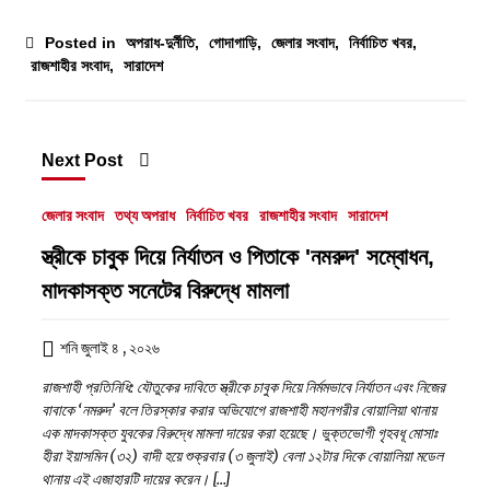
Posted in
অপরাধ-দুর্নীতি
,
গোদাগাড়ি
,
জেলার সংবাদ
,
নির্বাচিত খবর
,
রাজশাহীর সংবাদ
,
সারাদেশ
Next Post
জেলার সংবাদ
তথ্য অপরাধ
নির্বাচিত খবর
রাজশাহীর সংবাদ
সারাদেশ
স্ত্রীকে চাবুক দিয়ে নির্যাতন ও পিতাকে 'নমরুদ' সম্বোধন,
মাদকাসক্ত সনেটের বিরুদ্ধে মামলা
শনি জুলাই ৪ , ২০২৬
রাজশাহী প্রতিনিধি: যৌতুকের দাবিতে স্ত্রীকে চাবুক দিয়ে নির্মমভাবে নির্যাতন এবং নিজের
বাবাকে ‘নমরুদ’ বলে তিরস্কার করার অভিযোগে রাজশাহী মহানগরীর বোয়ালিয়া থানায়
এক মাদকাসক্ত যুবকের বিরুদ্ধে মামলা দায়ের করা হয়েছে। ভুক্তভোগী গৃহবধূ মোসাঃ
হীরা ইয়াসমিন (৩২) বাদী হয়ে শুক্রবার (৩ জুলাই) বেলা ১২টার দিকে বোয়ালিয়া মডেল
থানায় এই এজাহারটি দায়ের করেন। […]