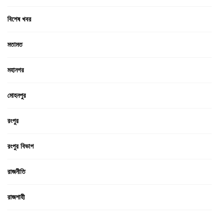
বিশেষ খবর
মতামত
মহানগর
মোহনপুর
রংপুর
রংপুর বিভাগ
রাজনীতি
রাজশাহী