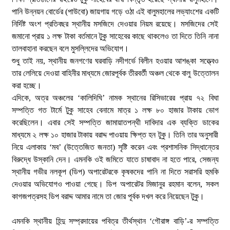
পানি উন্নয়ন বোর্ডের (পাউবো) জায়গায় গড়ে ওঠা এই বালুমহালের লভ্যাংশের একটি
নির্দিষ্ট অংশ প্রতিবছর স্থানীয় মসজিদে দেওয়ার নিয়ম রয়েছে। মসজিদের সেই
জমানো প্রায় ১ লক্ষ টাকা বর্তমানে টুকু সাহেবের কাছে থাকলেও তা দিতে তিনি নানা
তালবাহানা করছেন বলে মুসল্লিদের অভিযোগ।
​শুধু তাই নয়, স্থানীয় জনগণের ঘরবাড়ি নদীগর্ভে বিলীন হওয়ার আশঙ্কা সত্ত্বেও
তার লেলিয়ে দেওয়া বাহিনীর মাধ্যমে জোরপূর্বক তীরবর্তী অঞ্চল থেকে বালু উত্তোলন
করা হচ্ছে।
​এদিকে, অত্র অঞ্চলের ‘কালিদিঘি’ নামক স্থানের রিসিভারের প্রায় ৭২ বিঘা
সম্পত্তি গত টার্মে টুকু সাহেব বেনামে মাত্র ১ লক্ষ ৮০ হাজার টাকায় ভোগ
করেছিলেন। এবার সেই সম্পত্তি জামায়াতপন্থী দাবিদার এক ব্যক্তি ডাকের
মাধ্যমে ২ লক্ষ ১০ হাজার টাকায় বরাদ্দ পাওয়ায় ক্ষিপ্ত হন টুকু। তিনি তার অনুসারী
নিয়ে এলাকায় ‘মব’ (উত্তেজিত জনতা) সৃষ্টি করেন এবং প্রশাসনিক সিদ্ধান্তের
বিরুদ্ধে উস্কানি দেন। এমনকি ওই জমিতে যাতে চাষাবাদ না হতে পারে, সেজন্য
স্থানীয় গভীর নলকূপ (ডিপ) অপারেটরকে কৃষকদের পানি না দিতে সরাসরি হুমকি
দেওয়ার অভিযোগও পাওয়া গেছে। ডিপ অপারেটর মিজানুর রহমান বলেন, সকল
কাগজপত্রসহ ডিপ বরাদ্দ আমার নামে তা জোর পূর্বক দখল করে নিয়েছেন টুকু।
​এমনকি স্থানীয় হিন্দু সম্প্রদায়ের পবিত্র তীর্থস্থান ‘গৌরাঙ্গ বাড়ি’-র সম্পত্তি