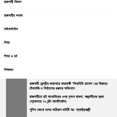
রাজশাহী বিভাগ
রাজশাহীর সংবাদ
লাইফস্টাইল
শিক্ষা
শিক্ষা ও ধর্ম
শিক্ষাঙ্গন
সম্পাদকীয়
রাজশাহী কেন্দ্রীয় কারাগারে কারারক্ষী ‘সিআইডি রাসেল’-এর বিরুদ্ধে
চাঁদাবাজি ও নির্যাতনের গুরুতর অভিযোগ
রাজশাহীতে দুই সাংবাদিকের ওপর নৃশংস হামলা: সন্ত্রাসীদের দ্রুত
সারা বাংলা
গ্রেফতারে ৭২ ঘন্টা আলটিমেটাম
পুলিশ কোনো দলের লাঠিয়াল বাহিনী নয়: স্বরাষ্ট্রমন্ত্রী
সারাদেশ