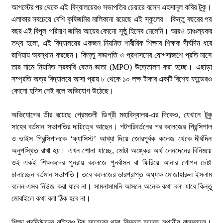
আগস্টের পর থেকে এই বিদ্যালয়েরও সভাপতির চেয়ারে বসেন এহসানুল কবির টুকু।
হবে’- পিআইবির মহাপরিচালক
এলাকার সবচেয়ে বেশি কৃষিজমির মালিকানা রয়েছে এই স্কুলের। কিন্তু বছরের পর
১৭ জুলাই, ২০২৬, ৪:৩৩ অপরাহ্ন
বছর এই বিপুল পরিমাণ জমির আয়ের কোনো সুষ্ঠু হিসেব মেলেনি। আরও চাঞ্চল্যকর
তথ্য হলো, এই বিদ্যালয়ের একজন নিয়মিত শারীরিক শিক্ষার শিক্ষক দীর্ঘদিন ধরে
রাশিয়ায় অবস্থান করছেন। কিন্তু সভাপতি ও প্রশাসনের যোগসাজশে প্রতি মাসে
তার নামে নিয়মিত সরকারি বেতন-ভাতা (MPO) উত্তোলন করা হচ্ছে। এছাড়া
সম্প্রতি অত্র বিদ্যালয়ে আসা প্রায় ৮ থেকে ১০ লক্ষ টাকার একটি বিশেষ ফান্ডেরও
কোনো হদিস নেই বলে অভিযোগ উঠেছে।
​অভিযোগের তীর রয়েছে প্রেমতলী ডিগ্রী মহাবিদ্যালয়-এর দিকেও, যেখানে টুকু
সাহেব বর্তমান সভাপতির দায়িত্বে আছেন। পটপরিবর্তনের পর কলেজের প্রিন্সিপাল
ও ভাইস প্রিন্সিপালকে ‘ফ্যাসিস্ট’ আখ্যা দিয়ে জোরপূর্বক কলেজ থেকে দীর্ঘদিন
অনুপস্থিত রাখা হয়। এখন শোনা যাচ্ছে, মোটা অঙ্কের অর্থ লেনদেনের বিনিময়ে
ওই একই শিক্ষকদের পুনরায় কলেজে পুনর্বাসন বা ফিরিয়ে আনার গোপন চেষ্টা
চালাচ্ছেন বর্তমান সভাপতি। তবে কলেজের ভারপ্রাপ্ত অধ্যক্ষ মোজাহারুল ইসলাম
বলেন এসব নিউজ করা যাবে না। সামনাসামনি আসলে অনেক কথা বলা যাবে কিন্তু
মোবাইলে কথা বলা ঠিক হবে না।
​শিক্ষা প্রতিষ্ঠানের বাইরেও টুকু সাহেবের থাবা বিস্তৃত হয়েছে স্থানীয় বালুমহালে।