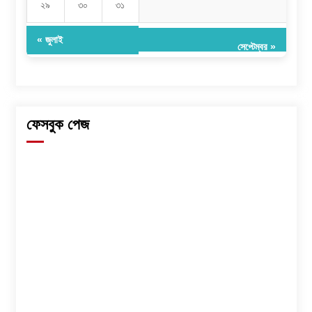
২৯
৩০
৩১
« জুলাই
সেপ্টেম্বর »
ফেসবুক পেজ