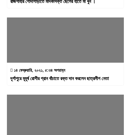
রাজশাহীর গোদাগাড়ীতে মাদকাসক্ত ছেলের হাতে মা খুন ।
১৪ ফেব্রুয়ারি, ২০২১, ৫:৩৪ অপরাহ্ন
দূর্গাপুরে মূমূর্ষ রোগীর প্রান বাঁচাতে রক্ত দান করলেন ছাত্রলীগ নেতা