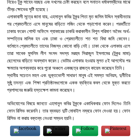
নিয়েও টুকু সাহেব নয়ছয় এবং দখলের চেষ্টা করছেন বলে সনাতন ধর্মাবলম্বীদের মাঝে
তীব্র ক্ষোভের সৃষ্টি হয়েছে।
​এলাকাবাসী সূত্রে জানা যায়, এহসানুল কবির টুকুর পিতা মৃত জসিম উদ্দিন স্বাধীনতার
পর প্রেমতলীতে এসে মানুষের বাড়িতে লজিং থেকে পড়াশোনা করেন। পরবর্তীতে
ঢাকায় ফরেন পোস্ট অফিসে প্যাকারের চাকরি করাকালীন বিপুল পরিমাণ অবৈধ অর্থ-
সম্পত্তির মালিক হন এবং ঢাকা ও প্রেমতলীতে শত শত বিঘা জমি কেনেন।
বর্তমানে প্রেমতলীতে তাদের নিজস্ব কোনো বাড়ি নেই। ঢাকা থেকে এলাকায় এলে
তারা সাবেক মুসলিম লীগ সংসদ সদস্য মরহুম সিরাজুল ইসলামের (টুকুর মামা)
ছেলেদের বাড়িতে অবস্থান করেন। ভোটার এলাকার হওয়ায় মূলত ৫ই আগস্টের পর
ক্ষমতার অপব্যবহার করে পুরো অঞ্চলে একচ্ছত্র রাজত্ব কায়েম করেছেন তিনি।
​স্থানীয় সচেতন মহল এবং ভুক্তভোগী সাধারণ মানুষ এই সমস্ত অনিয়ম, দুর্নীতির
সুষ্ঠু তদন্ত এবং শিক্ষা প্রতিষ্ঠানগুলোকে একক ব্যক্তির কবল থেকে মুক্ত করতে
প্রশাসনের জরুরি হস্তক্ষেপ কামনা করেছেন।
অভিযোগের বিষয়ে জানতে এহসানুল কবির টুকুকে একাধিকবার ফোন দিলেও তিনি
ফোন রিসিভ করেননি। তার ব্যবহৃত দুটি মোবাইল নম্বরে ফোন দেওয়া হয়। ফোন
রিসিভ না করায় বক্তব্য নেওয়া সম্ভব হয়নি।