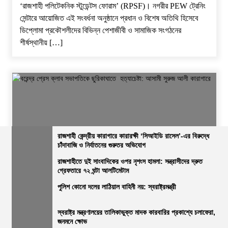
‘রাজশাহী পলিটেকনিক স্টুডেন্টস ফোরাম’ (RPSF)। ​নগরীর PEW ট্রেনিং
সেন্টারে আয়োজিত এই সংবর্ধনা অনুষ্ঠানে প্রধান ও বিশেষ অতিথি হিসেবে
ডিপ্লোমা প্রকৌশলীদের বিভিন্ন পেশাজীবী ও সামাজিক সংগঠনের
শীর্ষস্থানীয় […]
রাজশাহী কেন্দ্রীয় কারাগারে কারারক্ষী ‘সিআইডি রাসেল’-এর বিরুদ্ধে
চাঁদাবাজি ও নির্যাতনের গুরুতর অভিযোগ
জেলার সংবাদ
নির্বাচিত খবর
রাজশাহীর সংবাদ
সারাদেশ
রাজশাহীতে দুই সাংবাদিকের ওপর নৃশংস হামলা: সন্ত্রাসীদের দ্রুত
গ্রেফতারে ৭২ ঘন্টা আলটিমেটাম
বরেন্দ্র প্রেস ক্লাব সভাপতিকে ছুরিকাঘাতে হত্যাচেষ্টা: আসামী সুরুজ আলী
কারাগারে
পুলিশ কোনো দলের লাঠিয়াল বাহিনী নয়: স্বরাষ্ট্রমন্ত্রী
ভোরের আভা
২৭ জুলাই, ২০২৬, ৩:১৫ অপরাহ্ন
স্বরাষ্ট্র মন্ত্রণালয়ের তালিকাভুক্ত মাদক কারবারির প্রকাশ্যে চলাফেরা,
জনমনে ক্ষোভ
নিজস্ব প্রতিবেদক, রাজশাহী: ​রাজশাহী বরেন্দ্র প্রেস ক্লাবে বেআইনি