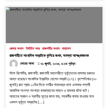
জেলার সংবাদ
নির্বাচিত খবর
রাজশাহীর সংবাদ
সারাদেশ
রাজশাহীতে সাংবাদিক সম্রাটকে কুপিয়ে জখম, অবস্থা আশঙ্কাজনক
ভোরের আভা
৩১ জুলাই, ২০২৬, ৯:৫৪ পূর্বাহ্ন
স্টাফ রিপোর্টার, রাজশাহী: রাজশাহী মহানগরীতে দুর্বৃত্তদের হামলায় গুরুতর
আহত হয়েছেন সাংবাদিক ইব্রাহিম হোসেন সম্রাট (২৭)। বৃহস্পতিবার (৩০
জুলাই) রাত প্রায় ১০টার দিকে নগরীর শাহমখদুম থানা এলাকার পল্লবী
আবাসিক সংলগ্ন গাংপাড়া কবরস্থানের সামনে এ হামলার ঘটনা ঘটে।
আহতের স্বজন ও স্থানীয় সূত্রে জানা যায়, সহকর্মীর বাসায় যাওয়ার পথে
একদল দুর্বৃত্ত সম্রাটের […]