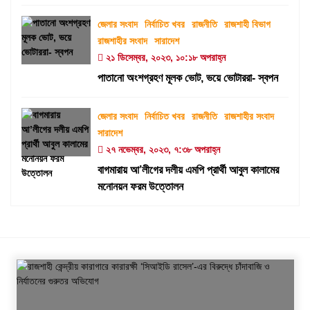
জেলার সংবাদ
নির্বাচিত খবর
রাজনীতি
রাজশাহী বিভাগ
রাজশাহীর সংবাদ
সারাদেশ
২১ ডিসেম্বর, ২০২৩, ১০:১৮ অপরাহ্ন
পাতানো অংশগ্রহণ মূলক ভোট, ভয়ে ভোটাররা- স্বপন
জেলার সংবাদ
নির্বাচিত খবর
রাজনীতি
রাজশাহীর সংবাদ
সারাদেশ
২৭ নভেম্বর, ২০২৩, ৭:৩৮ অপরাহ্ন
বাগমারায় আ’লীগের দলীয় এমপি প্রার্থী আবুল কালামের
মনোনয়ন ফরম উত্তোলন