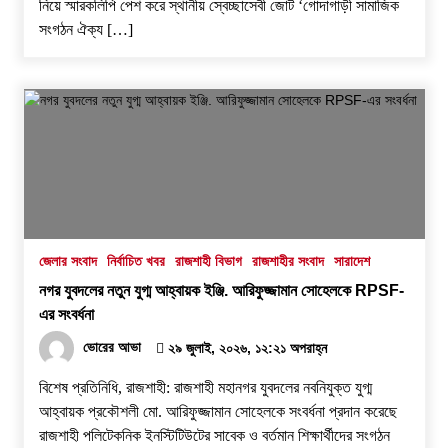
নিয়ে স্মারকলিপি পেশ করে স্থানীয় স্বেচ্ছাসেবী জোট ‘গোদাগাড়ী সামাজিক
সংগঠন ঐক্য […]
জেলার সংবাদ
নির্বাচিত খবর
রাজশাহী বিভাগ
রাজশাহীর সংবাদ
সারাদেশ
নগর যুবদলের নতুন যুগ্ম আহ্বায়ক ইঞ্জি. আরিফুজ্জামান সোহেলকে RPSF-
এর সংবর্ধনা
ভোরের আভা
২৯ জুলাই, ২০২৬, ১২:২১ অপরাহ্ন
বিশেষ প্রতিনিধি, রাজশাহী: রাজশাহী মহানগর যুবদলের নবনিযুক্ত যুগ্ম
আহ্বায়ক প্রকৌশলী মো. আরিফুজ্জামান সোহেলকে সংবর্ধনা প্রদান করেছে
রাজশাহী পলিটেকনিক ইনস্টিটিউটের সাবেক ও বর্তমান শিক্ষার্থীদের সংগঠন