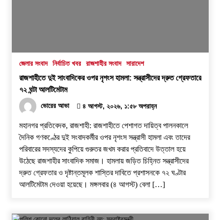
জেলার সংবাদ
নির্বাচিত খবর
রাজশাহীর সংবাদ
সারাদেশ
রাজশাহীতে দুই সাংবাদিকের ওপর নৃশংস হামলা: সন্ত্রাসীদের দ্রুত গ্রেফতারে
৭২ ঘন্টা আলটিমেটাম
ভোরের আভা
৪ আগস্ট, ২০২৬, ১:৫৮ অপরাহ্ন
​মহানগর প্রতিবেদক, রাজশাহী: রাজশাহীতে পেশাগত দায়িত্ব পালনকালে
দৈনিক গণকণ্ঠের দুই সংবাদকর্মীর ওপর নৃশংস সন্ত্রাসী হামলা এবং তাদের
পরিবারের সদস্যদের কুপিয়ে গুরুতর জখম করার প্রতিবাদে উত্তাল হয়ে
উঠেছে রাজশাহীর সাংবাদিক সমাজ। হামলায় জড়িত চিহ্নিত সন্ত্রাসীদের
দ্রুত গ্রেফতার ও দৃষ্টান্তমূলক শাস্তির দাবিতে প্রশাসনকে ৭২ ঘণ্টার
আলটিমেটাম দেওয়া হয়েছে। ​মঙ্গলবার (৪ আগস্ট) বেলা […]