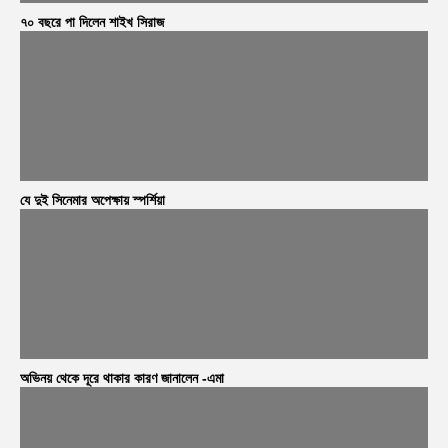
৭০ বছরে পা দিলেন শাইখ সিরাজ
যে দুই সিনেমার অপেক্ষায় স্পর্শিয়া
অভিনয় থেকে দূরে থাকার কারণ জানালেন -এমা