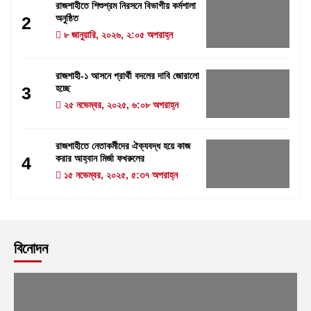
রাজশাহীতে শিশুশ্রম নিরসনে বিভাগীয় কর্মশালা
অনুষ্ঠিত
2
৮ জানুয়ারি, ২০২৬, ২:০৫ অপরাহ্ন
রাজশাহী-১ আসনে প্রার্থী বদলের দাবি জোরালো
হচ্ছে
3
২৫ নভেম্বর, ২০২৫, ৬:০৮ অপরাহ্ন
রাজশাহীতে নেতাকর্মীদের ঐক্যবদ্ধ হয়ে কাজ
করার আহ্বান মির্জা ফখরুলের
4
১৫ নভেম্বর, ২০২৫, ৫:৩৭ অপরাহ্ন
বিনোদন