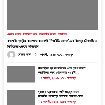
জেলার সংবাদ
নির্বাচিত খবর
রাজশাহীর সংবাদ
সারাদেশ
রাজশাহী কেন্দ্রীয় কারাগারে কারারক্ষী ‘সিআইডি রাসেল’-এর বিরুদ্ধে চাঁদাবাজি ও
নির্যাতনের গুরুতর অভিযোগ
ভোরের আভা
৭ আগস্ট, ২০২৬, ৬:৩২ অপরাহ্ন
রাজশাহীতে দুই সাংবাদিকের ওপর নৃশংস হামলা:
সন্ত্রাসীদের দ্রুত গ্রেফতারে ৭২ ঘন্টা
আলটিমেটাম
৪ আগস্ট, ২০২৬, ১:৫৮ অপরাহ্ন
স্বরাষ্ট্র মন্ত্রণালয়ের তালিকাভুক্ত মাদক
কারবারির প্রকাশ্যে চলাফেরা, জনমনে ক্ষোভ
১ আগস্ট, ২০২৬, ৯:৫০ অপরাহ্ন