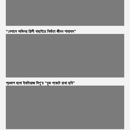
“নেপালে অভিনয় শিল্পী বাছাইয়ে নির্মাতা জীবন শাহাদাৎ”
প্রকাশ হলো ইমতিয়াজ দিপু’র “বুক পকেটে রাখা ছবি”