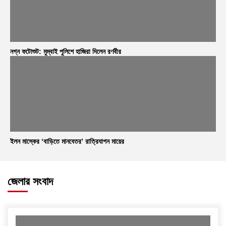
নগ্ন ফটোশুট: মুম্বাই পুলিশে হাজিরা দিলেন রণবীর
ইলন মাস্কের ‘বাড়িতে মানবেতর’ রাত্রিযাপন মায়ের
জেলার সংবাদ