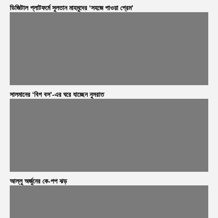
ডিজিটাল প্লাটফর্মে সুলতান মাহমুদের ‘সহজে পাওয়া প্রেম’
সালমানের ‘বিগ বস’-এর ঘরে যাচ্ছেন নুসরাত
আল্লু অর্জুনের কে-পপ ঝড়