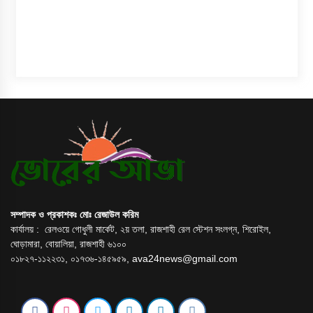
সম্পাদক ও প্রকাশকঃ মোঃ রেজাউল করিম
কার্যালয় : রেলওয়ে গোধুলী মার্কেট, ২য় তলা, রাজশাহী রেল স্টেশন সংলগ্ন, শিরোইল,
ঘোড়ামারা, বোয়ালিয়া, রাজশাহী ৬১০০
০১৮২৭-১১২২৩১, ০১৭৩৬-১৪৫৯৫৯,
ava24news@gmail.com