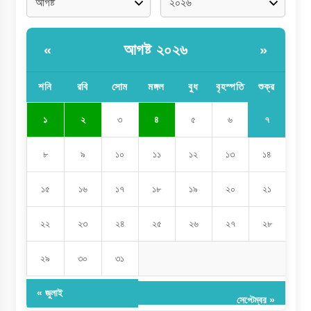
আগষ্ট ২০২৬
«
»
শনি
রবি
সোম
মঙ্গল
বুধ
বৃহস্পতি
শুক্র
৭
১
২
৩
৪
৫
৬
৮
৯
১০
১১
১২
১৩
১৪
১৫
১৬
১৭
১৮
১৯
২০
২১
২২
২৩
২৪
২৫
২৬
২৭
২৮
২৯
৩০
৩১
« জুলাই
সেপ্টেম্বর »