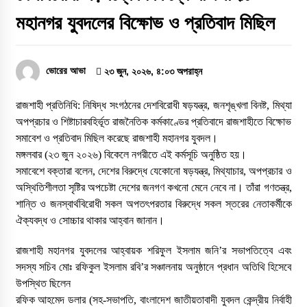
রাজশাহীতে দুই সাংবাদিকের ওপর নৃশংস হামলা:
মহানগর যুবদলের বিক্ষোভ ও প্রতিবাদ মিছিল
সন্ত্রাসীদের দ্রুত গ্রেফতারে ৭২ ঘন্টা আলটিমেটাম
৪ আগস্ট, ২০২৬, ১:৫৮ অপরাহ্ন
ভোরের আভা
২৩ জুন, ২০২৬, ৪:০৩ অপরাহ্ন
পুলিশ কোনো দলের লাঠিয়াল বাহিনী নয়: স্বরাষ্ট্রমন্ত্রী
২ আগস্ট, ২০২৬, ১১:২৭ পূর্বাহ্ন
​রাজশাহী প্রতিনিধি: নিষিদ্ধ সংগঠনের দেশবিরোধী ষড়যন্ত্র, জনশৃঙ্খলা বিনষ্ট, মিথ্যা
অপপ্রচার ও শিষ্টাচারবহির্ভূত রাজনৈতিক কর্মকাণ্ডের প্রতিবাদে রাজশাহীতে বিক্ষোভ
সমাবেশ ও প্রতিবাদ মিছিল করেছে রাজশাহী মহানগর যুবদল।
স্বরাষ্ট্র মন্ত্রণালয়ের তালিকাভুক্ত মাদক কারবারির
মঙ্গলবার (২৩ জুন ২০২৬) বিকেলে নগরীতে এই কর্মসূচি অনুষ্ঠিত হয়।
প্রকাশ্যে চলাফেরা, জনমনে ক্ষোভ
​সমাবেশে বক্তারা বলেন, দেশের বিরুদ্ধে যেকোনো ষড়যন্ত্র, মিথ্যাচার, অপপ্রচার ও
অস্থিতিশীলতা সৃষ্টির অপচেষ্টা দেশের জনগণ কখনো মেনে নেবে না। তাঁরা গণতন্ত্র,
১ আগস্ট, ২০২৬, ৯:৫০ অপরাহ্ন
শান্তি ও জনস্বার্থবিরোধী সকল অপতৎপরতার বিরুদ্ধে সকল স্তরের নেতাকর্মীকে
ঐক্যবদ্ধ ও সোচ্চার থাকার আহ্বান জানান।
দুর্গাপুরে ভ্রাম্যমাণ আদালতের মাধ্যমে হয়রানির
অভিযোগ
​রাজশাহী মহানগর যুবদলের আহ্বায়ক শরিফুল ইসলাম জনি’র সভাপতিত্বে এবং
১ আগস্ট, ২০২৬, ৯:৩৪ অপরাহ্ন
সদস্য সচিব মোঃ রফিকুল ইসলাম রবি’র সঞ্চালনায় অনুষ্ঠানে প্রধান অতিথি হিসেবে
উপস্থিত ছিলেন
​রফিক আহমেদ ডলার (সহ-সভাপতি, বাংলাদেশ জাতীয়তাবাদী যুবদল কেন্দ্রীয় নির্বাহী
রাজশাহীতে সাংবাদিক সম্রাটকে কুপিয়ে জখম, অবস্থা