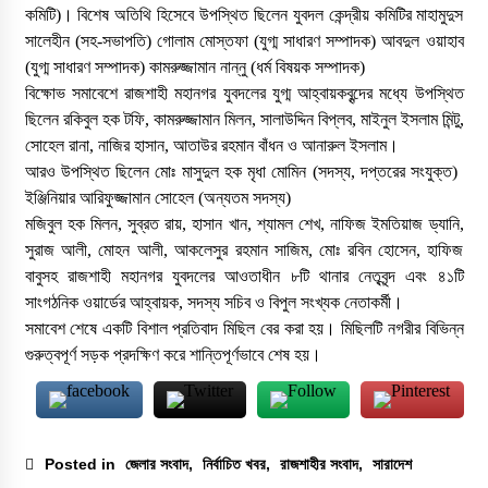
কমিটি)। ​বিশেষ অতিথি হিসেবে উপস্থিত ছিলেন যুবদল কেন্দ্রীয় কমিটির ​মাহামুদুস
আশঙ্কাজনক
সালেহীন (সহ-সভাপতি) ​গোলাম মোস্তফা (যুগ্ম সাধারণ সম্পাদক) ​আবদুল ওয়াহাব
৩১ জুলাই, ২০২৬, ৯:৫৪ পূর্বাহ্ন
(যুগ্ম সাধারণ সম্পাদক) ​কামরুজ্জামান নান্নু (ধর্ম বিষয়ক সম্পাদক)
​বিক্ষোভ সমাবেশে রাজশাহী মহানগর যুবদলের যুগ্ম আহ্বায়কবৃন্দের মধ্যে উপস্থিত
গোদাগাড়ীতে যাত্রী ছাউনি ও বাস বেসহ ৫ দফা দাবিতে
ছিলেন রকিবুল হক টফি, কামরুজ্জামান মিলন, সালাউদ্দিন বিপ্লব, মাইনুল ইসলাম মিন্টু,
ইউএনওকে স্মারকলিপি
সোহেল রানা, নাজির হাসান, আতাউর রহমান বাঁধন ও আনারুল ইসলাম।
৩০ জুলাই, ২০২৬, ১২:৫৭ অপরাহ্ন
​আরও উপস্থিত ছিলেন ​মোঃ মাসুদুল হক মৃধা মোমিন (সদস্য, দপ্তরের সংযুক্ত) ​
ইঞ্জিনিয়ার আরিফুজ্জামান সোহেল (অন্যতম সদস্য)
নগর যুবদলের নতুন যুগ্ম আহ্বায়ক ইঞ্জি. আরিফুজ্জামান
​মজিবুল হক মিলন, সুব্রত রায়, হাসান খান, শ্যামল শেখ, নাফিজ ইমতিয়াজ ড্যানি,
সোহেলকে RPSF-এর সংবর্ধনা
সুরাজ আলী, মোহন আলী, আকলেসুর রহমান সাজিম, মোঃ রবিন হোসেন, হাফিজ
২৯ জুলাই, ২০২৬, ১২:২১ অপরাহ্ন
বাবুসহ রাজশাহী মহানগর যুবদলের আওতাধীন ৮টি থানার নেতৃবৃন্দ এবং ৪১টি
সাংগঠনিক ওয়ার্ডের আহ্বায়ক, সদস্য সচিব ও বিপুল সংখ্যক নেতাকর্মী।
বরেন্দ্র প্রেস ক্লাব সভাপতিকে ছুরিকাঘাতে হত্যাচেষ্টা:
​সমাবেশ শেষে একটি বিশাল প্রতিবাদ মিছিল বের করা হয়। মিছিলটি নগরীর বিভিন্ন
আসামী সুরুজ আলী কারাগারে
গুরুত্বপূর্ণ সড়ক প্রদক্ষিণ করে শান্তিপূর্ণভাবে শেষ হয়।
২৭ জুলাই, ২০২৬, ৩:১৫ অপরাহ্ন
প্রধানমন্ত্রীর কাছে নিরাপত্তা চাওয়ার পরদিনই
গোদাগাড়ীর শীর্ষ ব্যবসায়ী আজাদ আটক
Posted in
জেলার সংবাদ
,
নির্বাচিত খবর
,
রাজশাহীর সংবাদ
,
সারাদেশ
২০ জুলাই, ২০২৬, ১:১৫ অপরাহ্ন