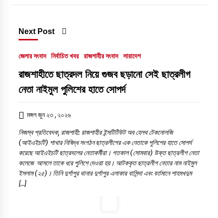
বাগমারায় যুবদলের নেতাকে পিটিয়ে আহত করলো
ছাত্রদলের তিন নেতা
Next Post
১৭ জুলাই, ২০২৬, ৮:০৬ অপরাহ্ন
জেলার সংবাদ
নির্বাচিত খবর
রাজশাহীর সংবাদ
সারাদেশ
‘প্রযুক্তির সঙ্গে তাল মিলিয়ে সাংবাদিকদের এগিয়ে যেতে
রাজশাহীতে ছাত্রদল নিয়ে গুজব ছড়ানো সেই ছাত্রলীগ
হবে’- পিআইবির মহাপরিচালক
নেতা নাইমুল পুলিশের হাতে সোপর্দ
১৭ জুলাই, ২০২৬, ৪:৩৩ অপরাহ্ন
মঙ্গল জুন ২৩ , ২০২৬
নিজস্ব প্রতিবেদক, রাজশাহী: রাজশাহীর ইন্সটিটিউট অব হেলথ টেকনোলজি
(আইএইচটি) শাখার নিষিদ্ধ সংগঠন ছাত্রলীগের এক নেতাকে পুলিশের হাতে সোপর্দ
করেছে আইএইচটি ছাত্রদলের নেতাকর্মীরা। গতকাল (সোমবার) উক্ত ছাত্রলীগ নেতা
কলেজে আসলে তাকে ধরে পুলিশে দেওয়া হয়। ​আটককৃত ছাত্রলীগ নেতার নাম নাইমুল
ইসলাম (২৫)। তিনি দুর্গাপুর থানার দুর্গাপুর এলাকার বাসিন্দা এবং বর্তমানে শাহমখদুম
[…]