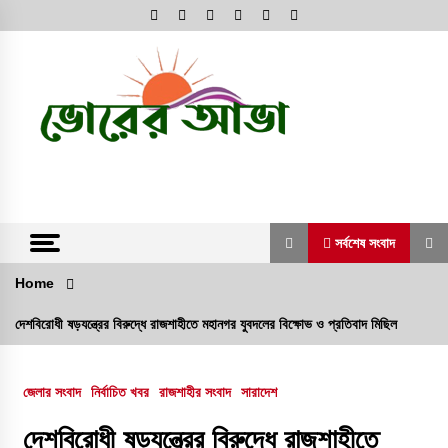
Skip
to
content
অনলাইন নিউজ পোর্টাল
ভোরের আভা
সর্বশেষ সংবাদ
Home
সর্বশেষ সংবাদ
দেশবিরোধী ষড়যন্ত্রের বিরুদ্ধে রাজশাহীতে মহানগর যুবদলের বিক্ষোভ ও প্রতিবাদ মিছিল
রাজশাহী কেন্দ্রীয় কারাগারে কারারক্ষী ‘সিআইডি রাসেল’-
এর বিরুদ্ধে চাঁদাবাজি ও নির্যাতনের গুরুতর অভিযোগ
জেলার সংবাদ
নির্বাচিত খবর
রাজশাহীর সংবাদ
সারাদেশ
৭ আগস্ট, ২০২৬, ৬:৩২ অপরাহ্ন
দেশবিরোধী ষড়যন্ত্রের বিরুদ্ধে রাজশাহীতে