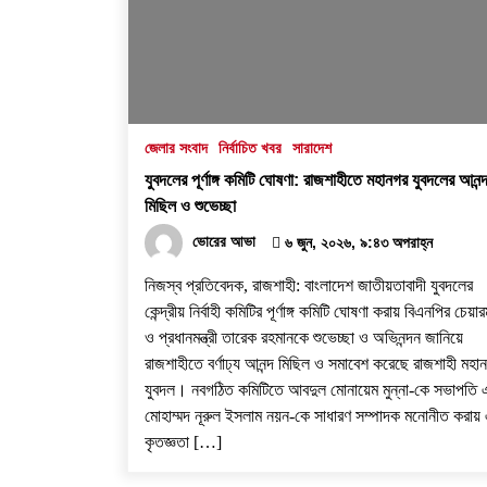
১ আগস্ট, ২০২৬, ৯:৩৪ অপরাহ্ন
নগর যুবদলের নতুন যুগ্ম আহ্বায়ক ইঞ্জি.
আরিফুজ্জামান সোহেলকে RPSF-এর
সংবর্ধনা
২৯ জুলাই, ২০২৬, ১২:২১ অপরাহ্ন
জেলার সংবাদ
নির্বাচিত খবর
সারাদেশ
যুবদলের পূর্ণাঙ্গ কমিটি ঘোষণা: রাজশাহীতে মহানগর যুবদলের আনন্
বাগমারায় যুবদলের নেতাকে পিটিয়ে আহত
মিছিল ও শুভেচ্ছা
করলো ছাত্রদলের তিন নেতা
ভোরের আভা
৬ জুন, ২০২৬, ৯:৪৩ অপরাহ্ন
১৭ জুলাই, ২০২৬, ৮:০৬ অপরাহ্ন
নিজস্ব প্রতিবেদক, রাজশাহী: বাংলাদেশ জাতীয়তাবাদী যুবদলের
কেন্দ্রীয় নির্বাহী কমিটির পূর্ণাঙ্গ কমিটি ঘোষণা করায় বিএনপির চেয়ার
ও প্রধানমন্ত্রী তারেক রহমানকে শুভেচ্ছা ও অভিনন্দন জানিয়ে
রাজশাহীতে বর্ণাঢ্য আনন্দ মিছিল ও সমাবেশ করেছে রাজশাহী মহা
যুবদল। নবগঠিত কমিটিতে আবদুল মোনায়েম মুন্না-কে সভাপতি 
মোহাম্মদ নূরুল ইসলাম নয়ন-কে সাধারণ সম্পাদক মনোনীত করায়
কৃতজ্ঞতা […]