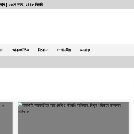
্গাব্দ | ২৩শে সফর, ১৪৪৮ হিজরি
বাদ
আন্তর্জাতিক
বিনোদন
সম্পাদকীয়
অন্যান্য
পুলিশ কোনো দলের লাঠিয়াল বাহিনী নয়:
স্বরাষ্ট্রমন্ত্রী
২ আগস্ট, ২০২৬, ১১:২৭ পূর্বাহ্ন
রাজশাহীতে সাংবাদিক সম্রাটকে কুপিয়ে জখম,
অবস্থা আশঙ্কাজনক