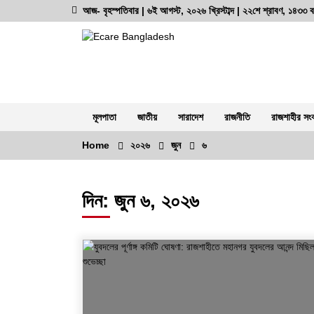
Skip
আজ- বৃহস্পতিবার | ৬ই আগস্ট, ২০২৬ খ্রিস্টাব্দ | ২২শে শ্রাবণ, ১৪৩৩ বঙ
to
content
অনলাইন নিউজ পোর্টাল
ভোরের আভা
মূলপাতা
জাতীয়
সারাদেশ
রাজনীতি
রাজশাহীর সং
Home
২০২৬
জুন
৬
সর্বশেষ সংবাদ
দিন:
জুন ৬, ২০২৬
রাজশাহীতে দুই সাংবাদিকের ওপর নৃশংস
হামলা: সন্ত্রাসীদের দ্রুত গ্রেফতারে ৭২ ঘন্টা
আলটিমেটাম
৪ আগস্ট, ২০২৬, ১:৫৮ অপরাহ্ন
দুর্গাপুরে ভ্রাম্যমাণ আদালতের মাধ্যমে
হয়রানির অভিযোগ