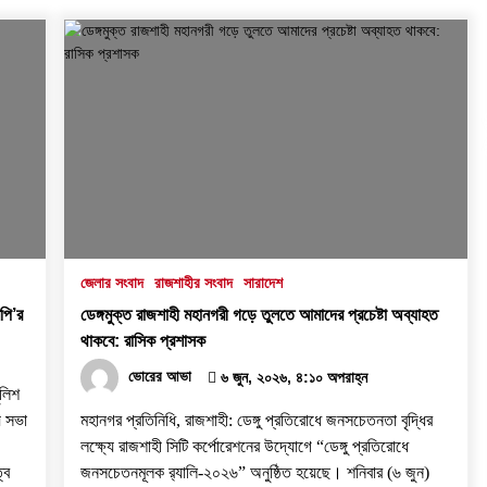
জেলার সংবাদ
রাজশাহীর সংবাদ
সারাদেশ
পি’র
ডেঙ্গমুক্ত রাজশাহী মহানগরী গড়ে তুলতে আমাদের প্রচেষ্টা অব্যাহত
থাকবে: রাসিক প্রশাসক
ভোরের আভা
৬ জুন, ২০২৬, ৪:১০ অপরাহ্ন
ুলিশ
য় সভা
মহানগর প্রতিনিধি, রাজশাহী: ডেঙ্গু প্রতিরোধে জনসচেতনতা বৃদ্ধির
লক্ষ্যে রাজশাহী সিটি কর্পোরেশনের উদ্যোগে “ডেঙ্গু প্রতিরোধে
্ব
জনসচেতনমূলক র‌্যালি-২০২৬” অনুষ্ঠিত হয়েছে। শনিবার (৬ জুন)