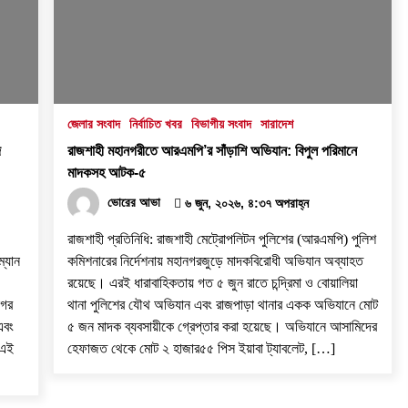
৩১ জুলাই, ২০২৬, ৯:৫৪ পূর্বাহ্ন
বরেন্দ্র প্রেস ক্লাব সভাপতিকে ছুরিকাঘাতে
হত্যাচেষ্টা: আসামী সুরুজ আলী কারাগারে
২৭ জুলাই, ২০২৬, ৩:১৫ অপরাহ্ন
জেলার সংবাদ
নির্বাচিত খবর
বিভাগীয় সংবাদ
সারাদেশ
দ
রাজশাহী মহানগরীতে আরএমপি’র সাঁড়াশি অভিযান: বিপুল পরিমানে
‘প্রযুক্তির সঙ্গে তাল মিলিয়ে সাংবাদিকদের
মাদকসহ আটক-৫
এগিয়ে যেতে হবে’- পিআইবির মহাপরিচালক
ভোরের আভা
৬ জুন, ২০২৬, ৪:৩৭ অপরাহ্ন
১৭ জুলাই, ২০২৬, ৪:৩৩ অপরাহ্ন
​রাজশাহী প্রতিনিধি: রাজশাহী মেট্রোপলিটন পুলিশের (আরএমপি) পুলিশ
ম্যান
কমিশনারের নির্দেশনায় মহানগরজুড়ে মাদকবিরোধী অভিযান অব্যাহত
রয়েছে। এরই ধারাবাহিকতায় গত ৫ জুন রাতে চন্দ্রিমা ও বোয়ালিয়া
নগর
থানা পুলিশের যৌথ অভিযান এবং রাজপাড়া থানার একক অভিযানে মোট
এবং
৫ জন মাদক ব্যবসায়ীকে গ্রেপ্তার করা হয়েছে। ​অভিযানে আসামিদের
 এই
হেফাজত থেকে মোট ২ হাজার৫৫ পিস ইয়াবা ট্যাবলেট, […]