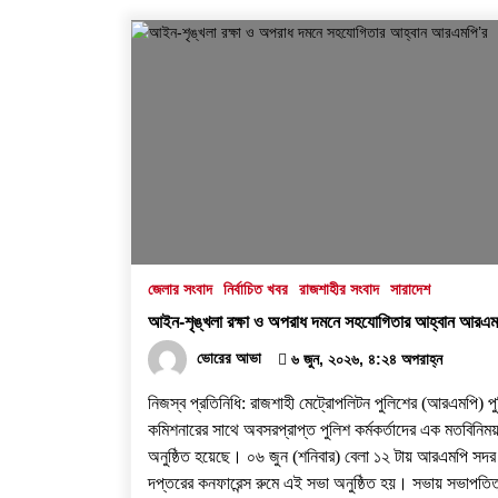
জেলার সংবাদ
নির্বাচিত খবর
রাজশাহীর সংবাদ
সারাদেশ
আইন-শৃঙ্খলা রক্ষা ও অপরাধ দমনে সহযোগিতার আহ্বান আরএম
ভোরের আভা
৬ জুন, ২০২৬, ৪:২৪ অপরাহ্ন
নিজস্ব প্রতিনিধি: রাজশাহী মেট্রোপলিটন পুলিশের (আরএমপি) প
কমিশনারের সাথে অবসরপ্রাপ্ত পুলিশ কর্মকর্তাদের এক মতবিনিম
অনুষ্ঠিত হয়েছে। ০৬ জুন (শনিবার) বেলা ১২ টায় আরএমপি সদর
দপ্তরের কনফারেন্স রুমে এই সভা অনুষ্ঠিত হয়। ​সভায় সভাপতিত