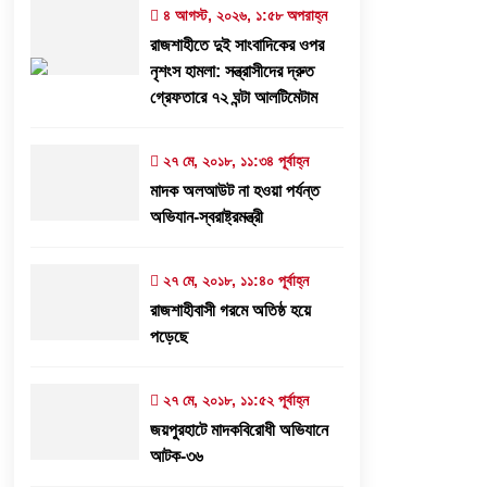
৩০ জুলাই, ২০২৬, ১২:৫৭ অপরাহ্ন
৪ আগস্ট, ২০২৬, ১:৫৮ অপরাহ্ন
রাজশাহীতে দুই সাংবাদিকের ওপর
প্রধানমন্ত্রীর কাছে নিরাপত্তা চাওয়ার পরদিনই
নৃশংস হামলা: সন্ত্রাসীদের দ্রুত
গোদাগাড়ীর শীর্ষ ব্যবসায়ী আজাদ আটক
গ্রেফতারে ৭২ ঘন্টা আলটিমেটাম
২০ জুলাই, ২০২৬, ১:১৫ অপরাহ্ন
২৭ মে, ২০১৮, ১১:৩৪ পূর্বাহ্ন
মাদক অলআউট না হওয়া পর্যন্ত
সিন্ধু নদের পানি রহস্য: সংকটের আড়ালে কি
অভিযান-স্বরাষ্ট্রমন্ত্রী
তবে বড় কোনো ‘অব্যবস্থাপনার অপরাধ’?
১৫ জুলাই, ২০২৬, ৭:২৬ অপরাহ্ন
২৭ মে, ২০১৮, ১১:৪০ পূর্বাহ্ন
রাজশাহীবাসী গরমে অতিষ্ঠ হয়ে
পড়েছে
২৭ মে, ২০১৮, ১১:৫২ পূর্বাহ্ন
জয়পুরহাটে মাদকবিরোধী অভিযানে
আটক-৩৬