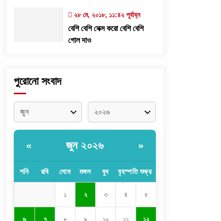
২৮ মে, ২০১৮, ১১:৪২ পূর্বাহ্ন
বেশি বেশি সেক্স করো বেশি বেশি
গোল দাও
পুরোনো সংবাদ
জুন ২০২৬
«
»
শনি
রবি
সোম
মঙ্গল
বুধ
বৃহস্পতি
শুক্র
১
২
৩
৪
৫
৬
৭
৮
৯
১০
১১
১২