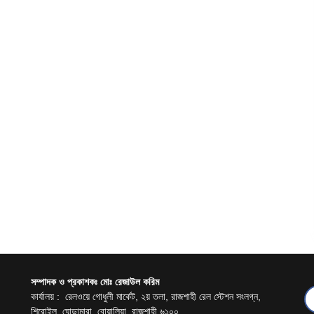
সম্পাদক ও প্রকাশকঃ মোঃ রেজাউল করিম
কার্যালয় : রেলওয়ে গোধুলী মার্কেট, ২য় তলা, রাজশাহী রেল স্টেশন সংলগ্ন,
শিরোইল, ঘোড়ামারা, বোয়ালিয়া, রাজশাহী ৬১০০