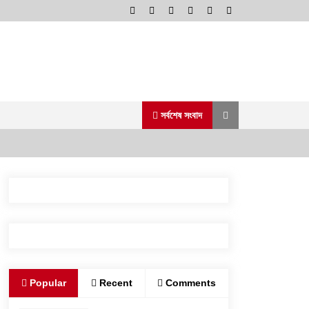
সর্বশেষ সংবাদ
স্বরাষ্ট্র মন্ত্রণালয়ের তালিকাভুক্ত মাদক
কারবারির প্রকাশ্যে চলাফেরা, জনমনে ক্ষোভ
১ আগস্ট, ২০২৬, ৯:৫০ অপরাহ্ন
গোদাগাড়ীতে যাত্রী ছাউনি ও বাস বেসহ ৫
Popular
Recent
Comments
দফা দাবিতে ইউএনওকে স্মারকলিপি