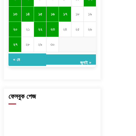
১৩
১৪
১৫
১৬
১৭
১৮
১৯
২০
২১
২২
২৩
২৪
২৫
২৬
২৭
২৮
২৯
৩০
« মে
জুলাই »
ফেসবুক পেজ