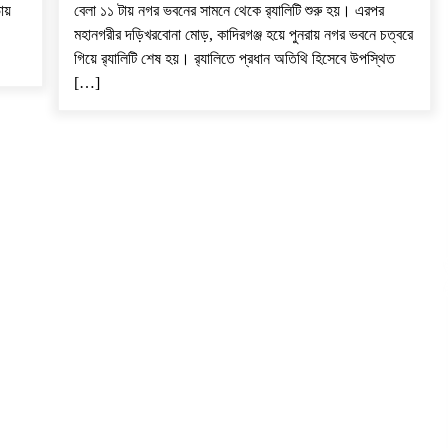
ায়
বেলা ১১ টায় নগর ভবনের সামনে থেকে র‌্যালিটি শুরু হয়। এরপর
মহানগরীর দড়িখরবোনা মোড়, কাদিরগঞ্জ হয়ে পুনরায় নগর ভবনে চত্বরে
গিয়ে র‌্যালিটি শেষ হয়। র‌্যালিতে প্রধান অতিথি হিসেবে উপস্থিত
[…]