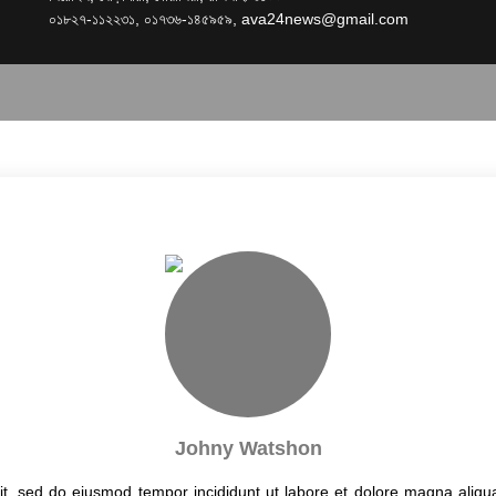
০১৮২৭-১১২২৩১, ০১৭৩৬-১৪৫৯৫৯,
ava24news@gmail.com
Johny Watshon
lit, sed do eiusmod tempor incididunt ut labore et dolore magna aliqu