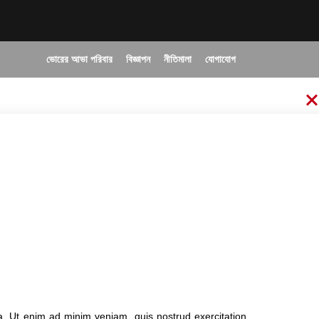
ভোরের আভা পরিবার
বিজ্ঞাপন
নীতিমালা
যোগাযোগ
a. Ut enim ad minim veniam, quis nostrud exercitation