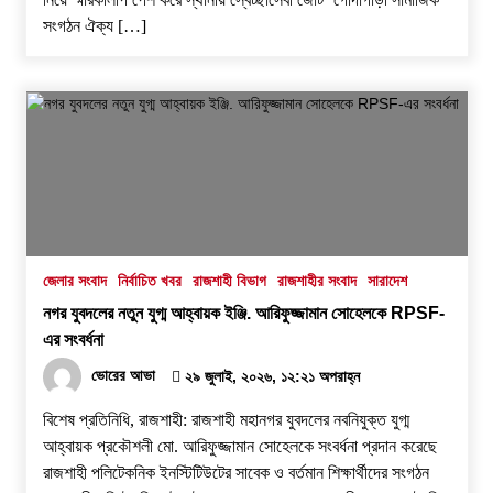
সংগঠন ঐক্য […]
জেলার সংবাদ
নির্বাচিত খবর
রাজশাহী বিভাগ
রাজশাহীর সংবাদ
সারাদেশ
নগর যুবদলের নতুন যুগ্ম আহ্বায়ক ইঞ্জি. আরিফুজ্জামান সোহেলকে RPSF-
এর সংবর্ধনা
ভোরের আভা
২৯ জুলাই, ২০২৬, ১২:২১ অপরাহ্ন
বিশেষ প্রতিনিধি, রাজশাহী: রাজশাহী মহানগর যুবদলের নবনিযুক্ত যুগ্ম
আহ্বায়ক প্রকৌশলী মো. আরিফুজ্জামান সোহেলকে সংবর্ধনা প্রদান করেছে
রাজশাহী পলিটেকনিক ইনস্টিটিউটের সাবেক ও বর্তমান শিক্ষার্থীদের সংগঠন