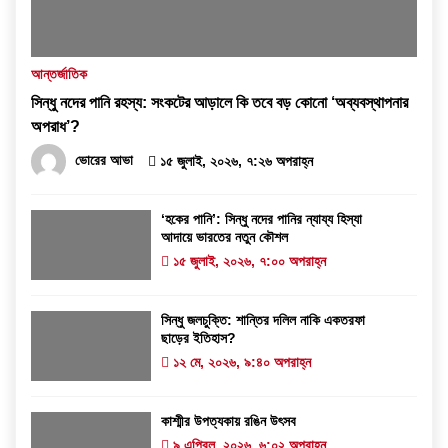
আন্তর্জাতিক
সিন্ধু নদের পানি রহস্য: সংকটের আড়ালে কি তবে বড় কোনো ‘অব্যবস্থাপনার
অপরাধ’?
ভোরের আভা
১৫ জুলাই, ২০২৬, ৭:২৬ অপরাহ্ন
‘হকের পানি’: সিন্ধু নদের পানির ন্যায্য হিস্যা
আদায়ে ভারতের নতুন কৌশল
১৫ জুলাই, ২০২৬, ৭:০০ অপরাহ্ন
সিন্ধু জলচুক্তি: শান্তির দলিল নাকি একতরফা
ছাড়ের ইতিহাস?
১২ মে, ২০২৬, ৯:৪০ অপরাহ্ন
কাশ্মীর উপত্যকায় রঙিন উৎসব
৯ এপ্রিল, ২০২৬, ৬:০২ অপরাহ্ন