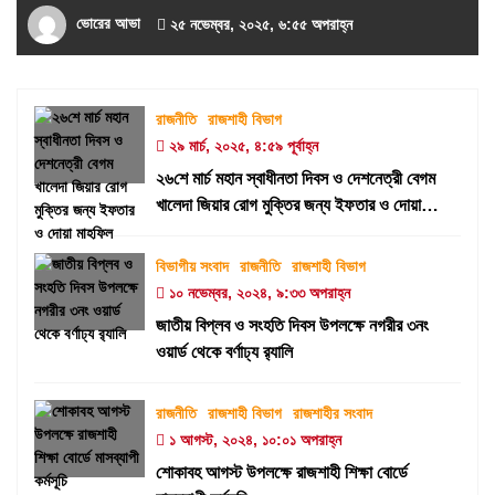
ভোরের আভা
২৫ নভেম্বর, ২০২৫, ৬:৫৫ অপরাহ্ন
রাজনীতি
রাজশাহী বিভাগ
২৯ মার্চ, ২০২৫, ৪:৫৯ পূর্বাহ্ন
২৬শে মার্চ মহান স্বাধীনতা দিবস ও দেশনেত্রী বেগম
খালেদা জিয়ার রোগ মুক্তির জন্য ইফতার ও দোয়া
মাহফিল
বিভাগীয় সংবাদ
রাজনীতি
রাজশাহী বিভাগ
১০ নভেম্বর, ২০২৪, ৯:৩৩ অপরাহ্ন
জাতীয় বিপ্লব ও সংহতি দিবস উপলক্ষে নগরীর ৩নং
ওয়ার্ড থেকে বর্ণাঢ্য র‍্যালি
রাজনীতি
রাজশাহী বিভাগ
রাজশাহীর সংবাদ
১ আগস্ট, ২০২৪, ১০:০১ অপরাহ্ন
শোকাবহ আগস্ট উপলক্ষে রাজশাহী শিক্ষা বোর্ডে