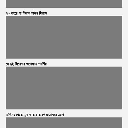
৭০ বছরে পা দিলেন শাইখ সিরাজ
যে দুই সিনেমার অপেক্ষায় স্পর্শিয়া
অভিনয় থেকে দূরে থাকার কারণ জানালেন -এমা