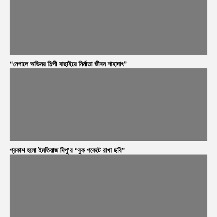
“নেপালে অভিনয় শিল্পী বাছাইয়ে নির্মাতা জীবন শাহাদাৎ”
প্রকাশ হলো ইমতিয়াজ দিপু’র “বুক পকেটে রাখা ছবি”