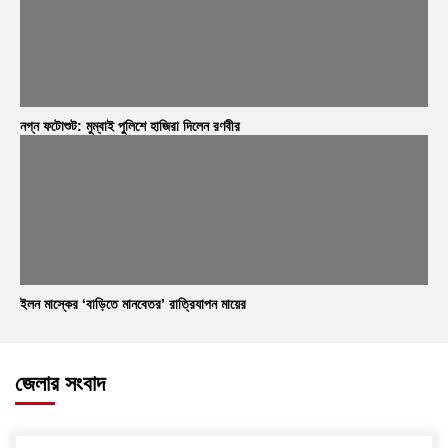
নগ্ন ফটোশুট: মুম্বাই পুলিশে হাজিরা দিলেন রণবীর
ইলন মাস্কের ‘বাড়িতে মানবেতর’ রাত্রিযাপন মায়ের
জেলার সংবাদ