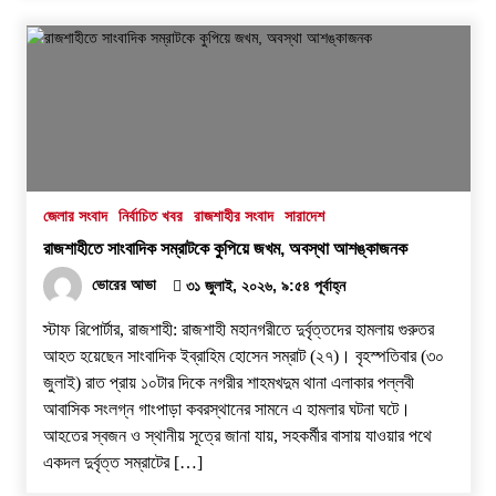
জেলার সংবাদ
নির্বাচিত খবর
রাজশাহীর সংবাদ
সারাদেশ
রাজশাহীতে সাংবাদিক সম্রাটকে কুপিয়ে জখম, অবস্থা আশঙ্কাজনক
ভোরের আভা
৩১ জুলাই, ২০২৬, ৯:৫৪ পূর্বাহ্ন
স্টাফ রিপোর্টার, রাজশাহী: রাজশাহী মহানগরীতে দুর্বৃত্তদের হামলায় গুরুতর
আহত হয়েছেন সাংবাদিক ইব্রাহিম হোসেন সম্রাট (২৭)। বৃহস্পতিবার (৩০
জুলাই) রাত প্রায় ১০টার দিকে নগরীর শাহমখদুম থানা এলাকার পল্লবী
আবাসিক সংলগ্ন গাংপাড়া কবরস্থানের সামনে এ হামলার ঘটনা ঘটে।
আহতের স্বজন ও স্থানীয় সূত্রে জানা যায়, সহকর্মীর বাসায় যাওয়ার পথে
একদল দুর্বৃত্ত সম্রাটের […]