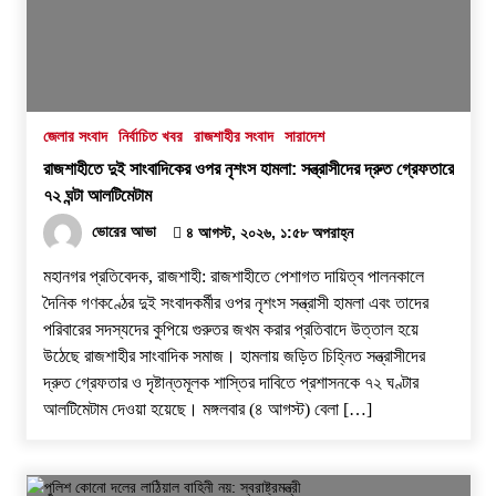
জেলার সংবাদ
নির্বাচিত খবর
রাজশাহীর সংবাদ
সারাদেশ
রাজশাহীতে দুই সাংবাদিকের ওপর নৃশংস হামলা: সন্ত্রাসীদের দ্রুত গ্রেফতারে
৭২ ঘন্টা আলটিমেটাম
ভোরের আভা
৪ আগস্ট, ২০২৬, ১:৫৮ অপরাহ্ন
​মহানগর প্রতিবেদক, রাজশাহী: রাজশাহীতে পেশাগত দায়িত্ব পালনকালে
দৈনিক গণকণ্ঠের দুই সংবাদকর্মীর ওপর নৃশংস সন্ত্রাসী হামলা এবং তাদের
পরিবারের সদস্যদের কুপিয়ে গুরুতর জখম করার প্রতিবাদে উত্তাল হয়ে
উঠেছে রাজশাহীর সাংবাদিক সমাজ। হামলায় জড়িত চিহ্নিত সন্ত্রাসীদের
দ্রুত গ্রেফতার ও দৃষ্টান্তমূলক শাস্তির দাবিতে প্রশাসনকে ৭২ ঘণ্টার
আলটিমেটাম দেওয়া হয়েছে। ​মঙ্গলবার (৪ আগস্ট) বেলা […]