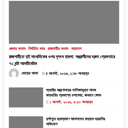
জেলার সংবাদ
নির্বাচিত খবর
রাজশাহীর সংবাদ
সারাদেশ
রাজশাহীতে দুই সাংবাদিকের ওপর নৃশংস হামলা: সন্ত্রাসীদের দ্রুত গ্রেফতারে
৭২ ঘন্টা আলটিমেটাম
ভোরের আভা
৪ আগস্ট, ২০২৬, ১:৫৮ অপরাহ্ন
স্বরাষ্ট্র মন্ত্রণালয়ের তালিকাভুক্ত মাদক
কারবারির প্রকাশ্যে চলাফেরা, জনমনে ক্ষোভ
১ আগস্ট, ২০২৬, ৯:৫০ অপরাহ্ন
দুর্গাপুরে ভ্রাম্যমাণ আদালতের মাধ্যমে হয়রানির
অভিযোগ