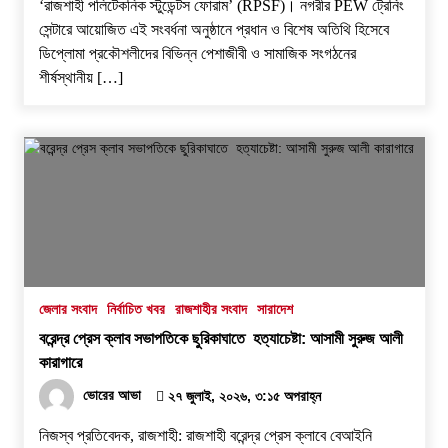
‘রাজশাহী পলিটেকনিক স্টুডেন্টস ফোরাম’ (RPSF)। ​নগরীর PEW ট্রেনিং
সেন্টারে আয়োজিত এই সংবর্ধনা অনুষ্ঠানে প্রধান ও বিশেষ অতিথি হিসেবে
ডিপ্লোমা প্রকৌশলীদের বিভিন্ন পেশাজীবী ও সামাজিক সংগঠনের
শীর্ষস্থানীয় […]
জেলার সংবাদ
নির্বাচিত খবর
রাজশাহীর সংবাদ
সারাদেশ
বরেন্দ্র প্রেস ক্লাব সভাপতিকে ছুরিকাঘাতে হত্যাচেষ্টা: আসামী সুরুজ আলী
কারাগারে
ভোরের আভা
২৭ জুলাই, ২০২৬, ৩:১৫ অপরাহ্ন
নিজস্ব প্রতিবেদক, রাজশাহী: ​রাজশাহী বরেন্দ্র প্রেস ক্লাবে বেআইনি