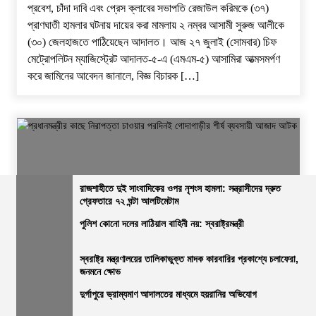
প্রবেশ, চাঁদা দাবি এবং প্রেস ক্লাবের সভাপতি রেজাউল করিমকে (৩৭)
প্রাণঘাতী হামলার ঘটনায় দায়ের করা মামলায় ২ নম্বর আসামী সুরুজ আলীকে
(৩০) জেলহাজতে পাঠিয়েছেন আদালত। ​আজ ২৭ জুলাই (সোমবার) চিফ
মেট্রোপলিটন ম্যাজিস্ট্রেট আদালত-৫-এ (এমএম-৫) আসামিরা আত্মসমর্পণ
করে জামিনের আবেদন জানালে, বিজ্ঞ বিচারক […]
রাজশাহীতে দুই সাংবাদিকের ওপর নৃশংস হামলা: সন্ত্রাসীদের দ্রুত
গ্রেফতারে ৭২ ঘন্টা আলটিমেটাম
পুলিশ কোনো দলের লাঠিয়াল বাহিনী নয়: স্বরাষ্ট্রমন্ত্রী
জেলার সংবাদ
নির্বাচিত খবর
রাজশাহীর সংবাদ
সারাদেশ
প্রধানমন্ত্রীর কাছে নিরাপত্তা চাওয়ার পরদিনই গোদাগাড়ীর শীর্ষ ব্যবসায়ী
স্বরাষ্ট্র মন্ত্রণালয়ের তালিকাভুক্ত মাদক কারবারির প্রকাশ্যে চলাফেরা,
জনমনে ক্ষোভ
আজাদ আটক
দুর্গাপুরে ভ্রাম্যমাণ আদালতের মাধ্যমে হয়রানির অভিযোগ
ভোরের আভা
২০ জুলাই, ২০২৬, ১:১৫ অপরাহ্ন