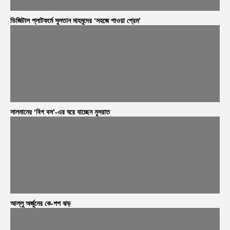
ডিজিটাল প্লাটফর্মে সুলতান মাহমুদের ‘সহজে পাওয়া প্রেম’
সালমানের ‘বিগ বস’-এর ঘরে যাচ্ছেন নুসরাত
আল্লু অর্জুনের কে-পপ ঝড়