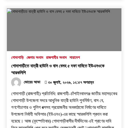
গোদাগাড়ি
জেলার সংবাদ
রাজশাহীর সংবাদ
সারাদেশ
গোদাগাড়ীতে যাত্রী ছাউনি ও বাস বেসহ ৫ দফা দাবিতে ইউএনওকে
স্মারকলিপি
ভোরের আভা
৩০ জুলাই, ২০২৬, ১২:৫৭ অপরাহ্ন
গোদাগাড়ী (রাজশাহী) প্রতিনিধি: রাজশাহী–চাঁপাইনবাবগঞ্জ জাতীয় মহাসড়কের
গোদাগাড়ী উপজেলা সদরে আধুনিক যাত্রী ছাউনি পুনর্নির্মাণ, বাস বে,
গণশৌচাগার ও পুলিশ বক্সসহ প্রয়োজনীয় অবকাঠামো নির্মাণের দাবিতে
উপজেলা নির্বাহী অফিসার (ইউএনও)-এর কাছে স্মারকলিপি প্রদান করা
হয়েছে। ​আজ (বৃহস্পতিবার) গোদাগাড়ীবাসীর দীর্ঘদিনের এই প্রাণের দাবি
নিয়ে স্মারকলিপি পেশ করে স্থানীয় স্বেচ্ছাসেবী জোট ‘গোদাগাড়ী সামাজিক