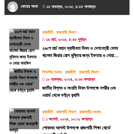
ভোরের আভা
২৫ নভেম্বর, ২০২৫, ৬:৫৫ অপরাহ্ন
রাজনীতি
রাজশাহী বিভাগ
২৯ মার্চ, ২০২৫, ৪:৫৯ পূর্বাহ্ন
২৬শে মার্চ মহান স্বাধীনতা দিবস ও দেশনেত্রী বেগম
খালেদা জিয়ার রোগ মুক্তির জন্য ইফতার ও দোয়া
মাহফিল
বিভাগীয় সংবাদ
রাজনীতি
রাজশাহী বিভাগ
১০ নভেম্বর, ২০২৪, ৯:৩৩ অপরাহ্ন
জাতীয় বিপ্লব ও সংহতি দিবস উপলক্ষে নগরীর ৩নং
ওয়ার্ড থেকে বর্ণাঢ্য র‍্যালি
রাজনীতি
রাজশাহী বিভাগ
রাজশাহীর সংবাদ
১ আগস্ট, ২০২৪, ১০:০১ অপরাহ্ন
শোকাবহ আগস্ট উপলক্ষে রাজশাহী শিক্ষা বোর্ডে