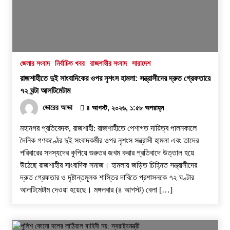
জেলার সংবাদ
নির্বাচিত খবর
রাজশাহীর সংবাদ
সারাদেশ
রাজশাহীতে দুই সাংবাদিকের ওপর নৃশংস হামলা: সন্ত্রাসীদের দ্রুত গ্রেফতারে
৭২ ঘন্টা আলটিমেটাম
ভোরের আভা
৪ আগস্ট, ২০২৬, ১:৫৮ অপরাহ্ন
​মহানগর প্রতিবেদক, রাজশাহী: রাজশাহীতে পেশাগত দায়িত্ব পালনকালে
দৈনিক গণকণ্ঠের দুই সংবাদকর্মীর ওপর নৃশংস সন্ত্রাসী হামলা এবং তাদের
পরিবারের সদস্যদের কুপিয়ে গুরুতর জখম করার প্রতিবাদে উত্তাল হয়ে
উঠেছে রাজশাহীর সাংবাদিক সমাজ। হামলায় জড়িত চিহ্নিত সন্ত্রাসীদের
দ্রুত গ্রেফতার ও দৃষ্টান্তমূলক শাস্তির দাবিতে প্রশাসনকে ৭২ ঘণ্টার
আলটিমেটাম দেওয়া হয়েছে। ​মঙ্গলবার (৪ আগস্ট) বেলা […]