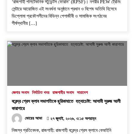
‘রাজশাহী পলিটেকনিক স্টুডেন্টস ফোরাম’ (RPSF)। ​নগরীর PEW ট্রেনিং
সেন্টারে আয়োজিত এই সংবর্ধনা অনুষ্ঠানে প্রধান ও বিশেষ অতিথি হিসেবে
ডিপ্লোমা প্রকৌশলীদের বিভিন্ন পেশাজীবী ও সামাজিক সংগঠনের
শীর্ষস্থানীয় […]
জেলার সংবাদ
নির্বাচিত খবর
রাজশাহীর সংবাদ
সারাদেশ
বরেন্দ্র প্রেস ক্লাব সভাপতিকে ছুরিকাঘাতে হত্যাচেষ্টা: আসামী সুরুজ আলী
কারাগারে
ভোরের আভা
২৭ জুলাই, ২০২৬, ৩:১৫ অপরাহ্ন
নিজস্ব প্রতিবেদক, রাজশাহী: ​রাজশাহী বরেন্দ্র প্রেস ক্লাবে বেআইনি