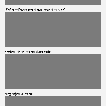
ডিজিটাল প্লাটফর্মে সুলতান মাহমুদের ‘সহজে পাওয়া প্রেম’
সালমানের ‘বিগ বস’-এর ঘরে যাচ্ছেন নুসরাত
আল্লু অর্জুনের কে-পপ ঝড়