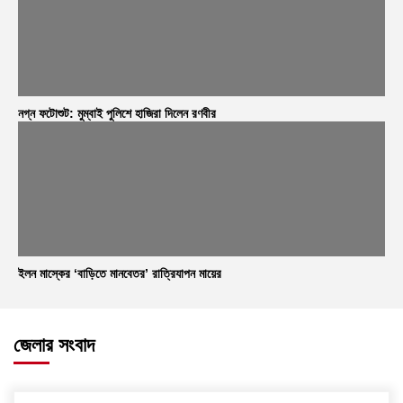
নগ্ন ফটোশুট: মুম্বাই পুলিশে হাজিরা দিলেন রণবীর
ইলন মাস্কের ‘বাড়িতে মানবেতর’ রাত্রিযাপন মায়ের
জেলার সংবাদ