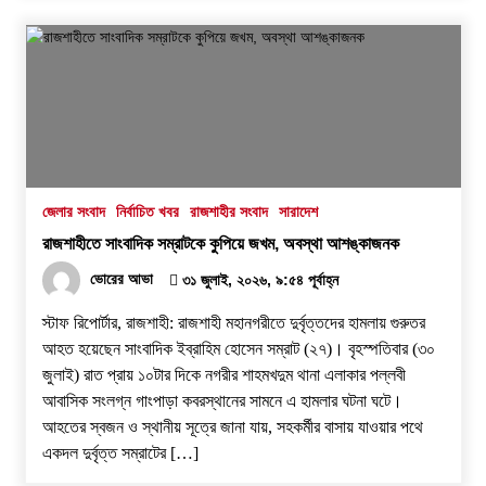
জেলার সংবাদ
নির্বাচিত খবর
রাজশাহীর সংবাদ
সারাদেশ
রাজশাহীতে সাংবাদিক সম্রাটকে কুপিয়ে জখম, অবস্থা আশঙ্কাজনক
ভোরের আভা
৩১ জুলাই, ২০২৬, ৯:৫৪ পূর্বাহ্ন
স্টাফ রিপোর্টার, রাজশাহী: রাজশাহী মহানগরীতে দুর্বৃত্তদের হামলায় গুরুতর
আহত হয়েছেন সাংবাদিক ইব্রাহিম হোসেন সম্রাট (২৭)। বৃহস্পতিবার (৩০
জুলাই) রাত প্রায় ১০টার দিকে নগরীর শাহমখদুম থানা এলাকার পল্লবী
আবাসিক সংলগ্ন গাংপাড়া কবরস্থানের সামনে এ হামলার ঘটনা ঘটে।
আহতের স্বজন ও স্থানীয় সূত্রে জানা যায়, সহকর্মীর বাসায় যাওয়ার পথে
একদল দুর্বৃত্ত সম্রাটের […]