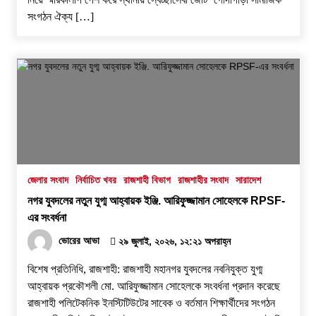
সংগঠন ঐক্য […]
জেলার সংবাদ
নির্বাচিত খবর
রাজশাহী বিভাগ
রাজশাহীর সংবাদ
সারাদেশ
নগর যুবদলের নতুন যুগ্ম আহ্বায়ক ইঞ্জি. আরিফুজ্জামান সোহেলকে RPSF-
এর সংবর্ধনা
ভোরের আভা
২৯ জুলাই, ২০২৬, ১২:২১ অপরাহ্ন
বিশেষ প্রতিনিধি, রাজশাহী: রাজশাহী মহানগর যুবদলের নবনিযুক্ত যুগ্ম
আহ্বায়ক প্রকৌশলী মো. আরিফুজ্জামান সোহেলকে সংবর্ধনা প্রদান করেছে
রাজশাহী পলিটেকনিক ইনস্টিটিউটের সাবেক ও বর্তমান শিক্ষার্থীদের সংগঠন