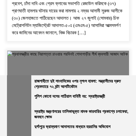
প্রবেশ, চাঁদা দাবি এবং প্রেস ক্লাবের সভাপতি রেজাউল করিমকে (৩৭)
প্রাণঘাতী হামলার ঘটনায় দায়ের করা মামলায় ২ নম্বর আসামী সুরুজ আলীকে
(৩০) জেলহাজতে পাঠিয়েছেন আদালত। ​আজ ২৭ জুলাই (সোমবার) চিফ
মেট্রোপলিটন ম্যাজিস্ট্রেট আদালত-৫-এ (এমএম-৫) আসামিরা আত্মসমর্পণ
করে জামিনের আবেদন জানালে, বিজ্ঞ বিচারক […]
রাজশাহীতে দুই সাংবাদিকের ওপর নৃশংস হামলা: সন্ত্রাসীদের দ্রুত
গ্রেফতারে ৭২ ঘন্টা আলটিমেটাম
পুলিশ কোনো দলের লাঠিয়াল বাহিনী নয়: স্বরাষ্ট্রমন্ত্রী
জেলার সংবাদ
নির্বাচিত খবর
রাজশাহীর সংবাদ
সারাদেশ
প্রধানমন্ত্রীর কাছে নিরাপত্তা চাওয়ার পরদিনই গোদাগাড়ীর শীর্ষ ব্যবসায়ী
স্বরাষ্ট্র মন্ত্রণালয়ের তালিকাভুক্ত মাদক কারবারির প্রকাশ্যে চলাফেরা,
জনমনে ক্ষোভ
আজাদ আটক
দুর্গাপুরে ভ্রাম্যমাণ আদালতের মাধ্যমে হয়রানির অভিযোগ
ভোরের আভা
২০ জুলাই, ২০২৬, ১:১৫ অপরাহ্ন