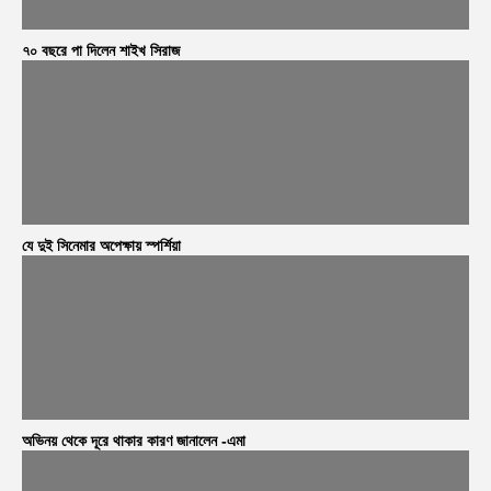
৭০ বছরে পা দিলেন শাইখ সিরাজ
যে দুই সিনেমার অপেক্ষায় স্পর্শিয়া
অভিনয় থেকে দূরে থাকার কারণ জানালেন -এমা