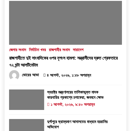
জেলার সংবাদ
নির্বাচিত খবর
রাজশাহীর সংবাদ
সারাদেশ
রাজশাহীতে দুই সাংবাদিকের ওপর নৃশংস হামলা: সন্ত্রাসীদের দ্রুত গ্রেফতারে
৭২ ঘন্টা আলটিমেটাম
ভোরের আভা
৪ আগস্ট, ২০২৬, ১:৫৮ অপরাহ্ন
স্বরাষ্ট্র মন্ত্রণালয়ের তালিকাভুক্ত মাদক
কারবারির প্রকাশ্যে চলাফেরা, জনমনে ক্ষোভ
১ আগস্ট, ২০২৬, ৯:৫০ অপরাহ্ন
দুর্গাপুরে ভ্রাম্যমাণ আদালতের মাধ্যমে হয়রানির
অভিযোগ