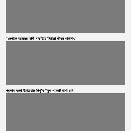
“নেপালে অভিনয় শিল্পী বাছাইয়ে নির্মাতা জীবন শাহাদাৎ”
প্রকাশ হলো ইমতিয়াজ দিপু’র “বুক পকেটে রাখা ছবি”