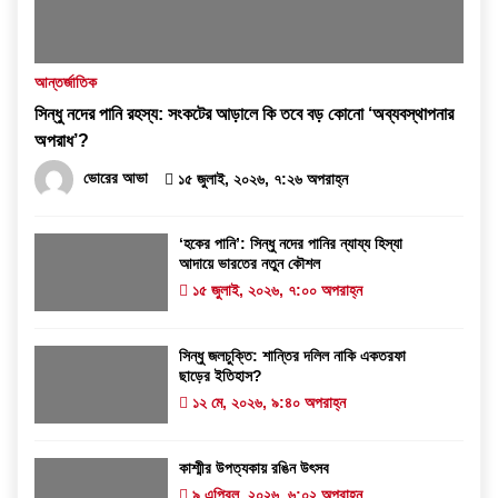
আন্তর্জাতিক
সিন্ধু নদের পানি রহস্য: সংকটের আড়ালে কি তবে বড় কোনো ‘অব্যবস্থাপনার
অপরাধ’?
ভোরের আভা
১৫ জুলাই, ২০২৬, ৭:২৬ অপরাহ্ন
‘হকের পানি’: সিন্ধু নদের পানির ন্যায্য হিস্যা
আদায়ে ভারতের নতুন কৌশল
১৫ জুলাই, ২০২৬, ৭:০০ অপরাহ্ন
সিন্ধু জলচুক্তি: শান্তির দলিল নাকি একতরফা
ছাড়ের ইতিহাস?
১২ মে, ২০২৬, ৯:৪০ অপরাহ্ন
কাশ্মীর উপত্যকায় রঙিন উৎসব
৯ এপ্রিল, ২০২৬, ৬:০২ অপরাহ্ন