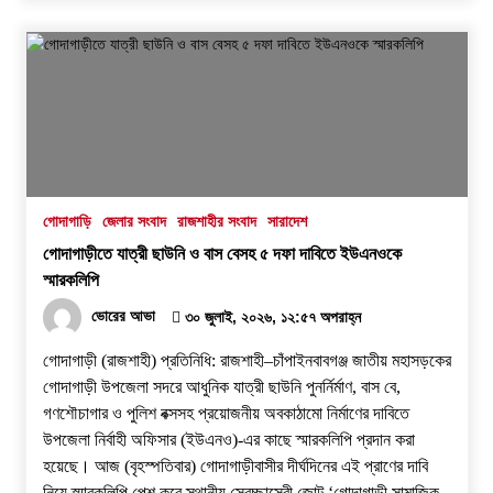
গোদাগাড়ি
জেলার সংবাদ
রাজশাহীর সংবাদ
সারাদেশ
গোদাগাড়ীতে যাত্রী ছাউনি ও বাস বেসহ ৫ দফা দাবিতে ইউএনওকে
স্মারকলিপি
ভোরের আভা
৩০ জুলাই, ২০২৬, ১২:৫৭ অপরাহ্ন
গোদাগাড়ী (রাজশাহী) প্রতিনিধি: রাজশাহী–চাঁপাইনবাবগঞ্জ জাতীয় মহাসড়কের
গোদাগাড়ী উপজেলা সদরে আধুনিক যাত্রী ছাউনি পুনর্নির্মাণ, বাস বে,
গণশৌচাগার ও পুলিশ বক্সসহ প্রয়োজনীয় অবকাঠামো নির্মাণের দাবিতে
উপজেলা নির্বাহী অফিসার (ইউএনও)-এর কাছে স্মারকলিপি প্রদান করা
হয়েছে। ​আজ (বৃহস্পতিবার) গোদাগাড়ীবাসীর দীর্ঘদিনের এই প্রাণের দাবি
নিয়ে স্মারকলিপি পেশ করে স্থানীয় স্বেচ্ছাসেবী জোট ‘গোদাগাড়ী সামাজিক