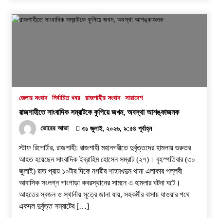
জেলার সংবাদ
নির্বাচিত খবর
রাজশাহীর সংবাদ
সারাদেশ
রাজশাহীতে সাংবাদিক সম্রাটকে কুপিয়ে জখম, অবস্থা আশঙ্কাজনক
ভোরের আভা
৩১ জুলাই, ২০২৬, ৯:৫৪ পূর্বাহ্ন
স্টাফ রিপোর্টার, রাজশাহী: রাজশাহী মহানগরীতে দুর্বৃত্তদের হামলায় গুরুতর
আহত হয়েছেন সাংবাদিক ইব্রাহিম হোসেন সম্রাট (২৭)। বৃহস্পতিবার (৩০
জুলাই) রাত প্রায় ১০টার দিকে নগরীর শাহমখদুম থানা এলাকার পল্লবী
আবাসিক সংলগ্ন গাংপাড়া কবরস্থানের সামনে এ হামলার ঘটনা ঘটে।
আহতের স্বজন ও স্থানীয় সূত্রে জানা যায়, সহকর্মীর বাসায় যাওয়ার পথে
একদল দুর্বৃত্ত সম্রাটের […]