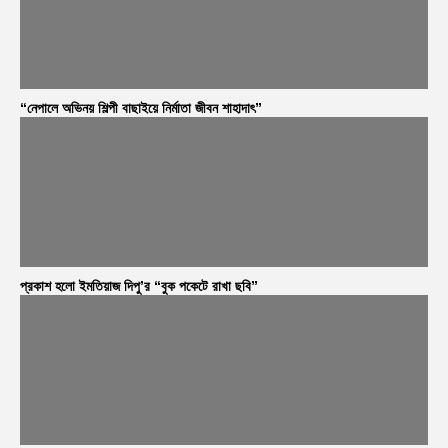
“নেপালে অভিনয় শিল্পী বাছাইয়ে নির্মাতা জীবন শাহাদাৎ”
প্রকাশ হলো ইমতিয়াজ দিপু’র “বুক পকেটে রাখা ছবি”