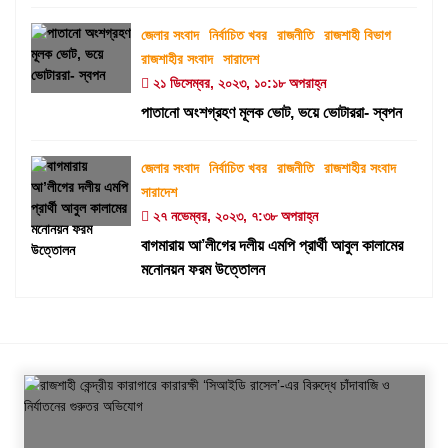
জেলার সংবাদ
নির্বাচিত খবর
রাজনীতি
রাজশাহী বিভাগ
রাজশাহীর সংবাদ
সারাদেশ
২১ ডিসেম্বর, ২০২৩, ১০:১৮ অপরাহ্ন
পাতানো অংশগ্রহণ মূলক ভোট, ভয়ে ভোটাররা- স্বপন
জেলার সংবাদ
নির্বাচিত খবর
রাজনীতি
রাজশাহীর সংবাদ
সারাদেশ
২৭ নভেম্বর, ২০২৩, ৭:৩৮ অপরাহ্ন
বাগমারায় আ’লীগের দলীয় এমপি প্রার্থী আবুল কালামের
মনোনয়ন ফরম উত্তোলন