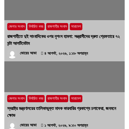
‘প্রযুক্তির সঙ্গে তাল মিলিয়ে সাংবাদিকদের এগিয়ে যেতে
হবে’- পিআইবির মহাপরিচালক
১৭ জুলাই, ২০২৬, ৪:৩৩ অপরাহ্ন
জেলার সংবাদ
নির্বাচিত খবর
রাজশাহীর সংবাদ
সারাদেশ
রাজশাহীতে দুই সাংবাদিকের ওপর নৃশংস হামলা: সন্ত্রাসীদের দ্রুত গ্রেফতারে ৭২
ঘন্টা আলটিমেটাম
ভোরের আভা
৪ আগস্ট, ২০২৬, ১:৫৮ অপরাহ্ন
জেলার সংবাদ
নির্বাচিত খবর
রাজশাহীর সংবাদ
সারাদেশ
স্বরাষ্ট্র মন্ত্রণালয়ের তালিকাভুক্ত মাদক কারবারির প্রকাশ্যে চলাফেরা, জনমনে
ক্ষোভ
ভোরের আভা
১ আগস্ট, ২০২৬, ৯:৫০ অপরাহ্ন