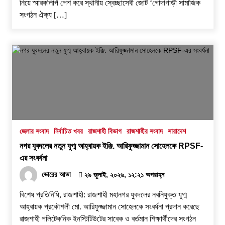
নিয়ে স্মারকলিপি পেশ করে স্থানীয় স্বেচ্ছাসেবী জোট ‘গোদাগাড়ী সামাজিক
সংগঠন ঐক্য […]
জেলার সংবাদ
নির্বাচিত খবর
রাজশাহী বিভাগ
রাজশাহীর সংবাদ
সারাদেশ
নগর যুবদলের নতুন যুগ্ম আহ্বায়ক ইঞ্জি. আরিফুজ্জামান সোহেলকে RPSF-
এর সংবর্ধনা
ভোরের আভা
২৯ জুলাই, ২০২৬, ১২:২১ অপরাহ্ন
বিশেষ প্রতিনিধি, রাজশাহী: রাজশাহী মহানগর যুবদলের নবনিযুক্ত যুগ্ম
আহ্বায়ক প্রকৌশলী মো. আরিফুজ্জামান সোহেলকে সংবর্ধনা প্রদান করেছে
রাজশাহী পলিটেকনিক ইনস্টিটিউটের সাবেক ও বর্তমান শিক্ষার্থীদের সংগঠন