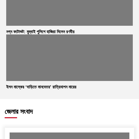
নগ্ন ফটোশুট: মুম্বাই পুলিশে হাজিরা দিলেন রণবীর
ইলন মাস্কের ‘বাড়িতে মানবেতর’ রাত্রিযাপন মায়ের
জেলার সংবাদ