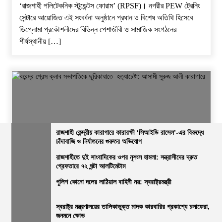
‘রাজশাহী পলিটেকনিক স্টুডেন্টস ফোরাম’ (RPSF)। ​নগরীর PEW ট্রেনিং
সেন্টারে আয়োজিত এই সংবর্ধনা অনুষ্ঠানে প্রধান ও বিশেষ অতিথি হিসেবে
ডিপ্লোমা প্রকৌশলীদের বিভিন্ন পেশাজীবী ও সামাজিক সংগঠনের
শীর্ষস্থানীয় […]
রাজশাহী কেন্দ্রীয় কারাগারে কারারক্ষী ‘সিআইডি রাসেল’-এর বিরুদ্ধে
চাঁদাবাজি ও নির্যাতনের গুরুতর অভিযোগ
জেলার সংবাদ
নির্বাচিত খবর
রাজশাহীর সংবাদ
সারাদেশ
রাজশাহীতে দুই সাংবাদিকের ওপর নৃশংস হামলা: সন্ত্রাসীদের দ্রুত
গ্রেফতারে ৭২ ঘন্টা আলটিমেটাম
বরেন্দ্র প্রেস ক্লাব সভাপতিকে ছুরিকাঘাতে হত্যাচেষ্টা: আসামী সুরুজ আলী
কারাগারে
পুলিশ কোনো দলের লাঠিয়াল বাহিনী নয়: স্বরাষ্ট্রমন্ত্রী
ভোরের আভা
২৭ জুলাই, ২০২৬, ৩:১৫ অপরাহ্ন
স্বরাষ্ট্র মন্ত্রণালয়ের তালিকাভুক্ত মাদক কারবারির প্রকাশ্যে চলাফেরা,
জনমনে ক্ষোভ
নিজস্ব প্রতিবেদক, রাজশাহী: ​রাজশাহী বরেন্দ্র প্রেস ক্লাবে বেআইনি