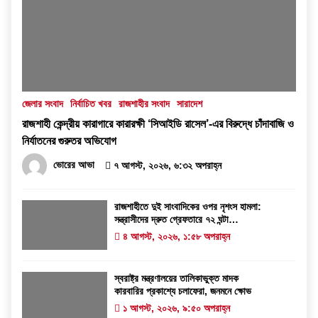
জেলার সংবাদ
নির্বাচিত খবর
রাজশাহীর সংবাদ
সারাদেশ
রাজশাহী কেন্দ্রীয় কারাগারে কারারক্ষী ‘সিআইডি রাসেল’-এর বিরুদ্ধে চাঁদাবাজি ও
নির্যাতনের গুরুতর অভিযোগ
ভোরের আভা
৭ আগস্ট, ২০২৬, ৬:৩২ অপরাহ্ন
রাজশাহীতে দুই সাংবাদিকের ওপর নৃশংস হামলা:
সন্ত্রাসীদের দ্রুত গ্রেফতারে ৭২ ঘন্টা
আলটিমেটাম
৪ আগস্ট, ২০২৬, ১:৫৮ অপরাহ্ন
স্বরাষ্ট্র মন্ত্রণালয়ের তালিকাভুক্ত মাদক
কারবারির প্রকাশ্যে চলাফেরা, জনমনে ক্ষোভ
১ আগস্ট, ২০২৬, ৯:৫০ অপরাহ্ন