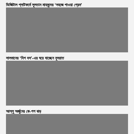
ডিজিটাল প্লাটফর্মে সুলতান মাহমুদের ‘সহজে পাওয়া প্রেম’
সালমানের ‘বিগ বস’-এর ঘরে যাচ্ছেন নুসরাত
আল্লু অর্জুনের কে-পপ ঝড়