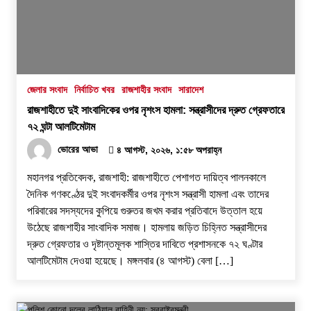
জেলার সংবাদ
নির্বাচিত খবর
রাজশাহীর সংবাদ
সারাদেশ
রাজশাহীতে দুই সাংবাদিকের ওপর নৃশংস হামলা: সন্ত্রাসীদের দ্রুত গ্রেফতারে
৭২ ঘন্টা আলটিমেটাম
ভোরের আভা
৪ আগস্ট, ২০২৬, ১:৫৮ অপরাহ্ন
​মহানগর প্রতিবেদক, রাজশাহী: রাজশাহীতে পেশাগত দায়িত্ব পালনকালে
দৈনিক গণকণ্ঠের দুই সংবাদকর্মীর ওপর নৃশংস সন্ত্রাসী হামলা এবং তাদের
পরিবারের সদস্যদের কুপিয়ে গুরুতর জখম করার প্রতিবাদে উত্তাল হয়ে
উঠেছে রাজশাহীর সাংবাদিক সমাজ। হামলায় জড়িত চিহ্নিত সন্ত্রাসীদের
দ্রুত গ্রেফতার ও দৃষ্টান্তমূলক শাস্তির দাবিতে প্রশাসনকে ৭২ ঘণ্টার
আলটিমেটাম দেওয়া হয়েছে। ​মঙ্গলবার (৪ আগস্ট) বেলা […]