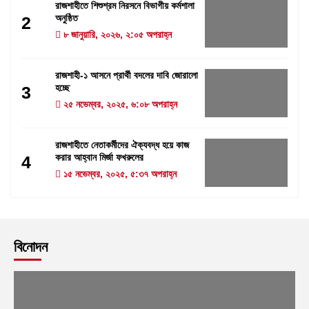
রাজশাহীতে শিশুশ্রম নিরসনে বিভাগীয় কর্মশালা
অনুষ্ঠিত
2
৮ জানুয়ারি, ২০২৬, ২:০৫ অপরাহ্ন
রাজশাহী-১ আসনে প্রার্থী বদলের দাবি জোরালো
হচ্ছে
3
২৫ নভেম্বর, ২০২৫, ৬:০৮ অপরাহ্ন
রাজশাহীতে নেতাকর্মীদের ঐক্যবদ্ধ হয়ে কাজ
করার আহ্বান মির্জা ফখরুলের
4
১৫ নভেম্বর, ২০২৫, ৫:৩৭ অপরাহ্ন
বিনোদন