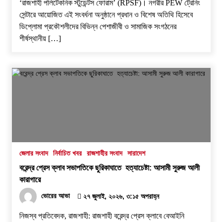
‘রাজশাহী পলিটেকনিক স্টুডেন্টস ফোরাম’ (RPSF)। ​নগরীর PEW ট্রেনিং
সেন্টারে আয়োজিত এই সংবর্ধনা অনুষ্ঠানে প্রধান ও বিশেষ অতিথি হিসেবে
ডিপ্লোমা প্রকৌশলীদের বিভিন্ন পেশাজীবী ও সামাজিক সংগঠনের
শীর্ষস্থানীয় […]
জেলার সংবাদ
নির্বাচিত খবর
রাজশাহীর সংবাদ
সারাদেশ
বরেন্দ্র প্রেস ক্লাব সভাপতিকে ছুরিকাঘাতে হত্যাচেষ্টা: আসামী সুরুজ আলী
কারাগারে
ভোরের আভা
২৭ জুলাই, ২০২৬, ৩:১৫ অপরাহ্ন
নিজস্ব প্রতিবেদক, রাজশাহী: ​রাজশাহী বরেন্দ্র প্রেস ক্লাবে বেআইনি