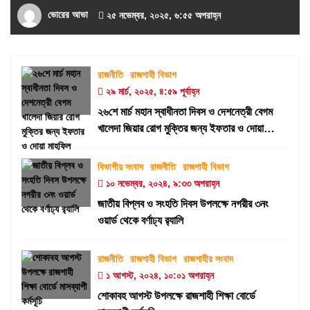
ভোরের আভা
২৫ নভেম্বর, ২০২৫, ৬:৫৫ অপরাহ্ন
রাজনীতি
রাজশাহী বিভাগ
২৯ মার্চ, ২০২৫, ৪:৫৯ পূর্বাহ্ন
২৬শে মার্চ মহান স্বাধীনতা দিবস ও দেশনেত্রী বেগম
খালেদা জিয়ার রোগ মুক্তির জন্য ইফতার ও দোয়া
মাহফিল
বিভাগীয় সংবাদ
রাজনীতি
রাজশাহী বিভাগ
১০ নভেম্বর, ২০২৪, ৯:৩৩ অপরাহ্ন
জাতীয় বিপ্লব ও সংহতি দিবস উপলক্ষে নগরীর ৩নং
ওয়ার্ড থেকে বর্ণাঢ্য র‍্যালি
রাজনীতি
রাজশাহী বিভাগ
রাজশাহীর সংবাদ
১ আগস্ট, ২০২৪, ১০:০১ অপরাহ্ন
শোকাবহ আগস্ট উপলক্ষে রাজশাহী শিক্ষা বোর্ডে