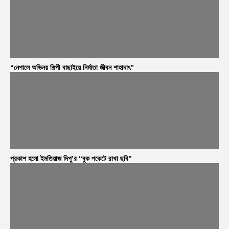
“নেপালে অভিনয় শিল্পী বাছাইয়ে নির্মাতা জীবন শাহাদাৎ”
প্রকাশ হলো ইমতিয়াজ দিপু’র “বুক পকেটে রাখা ছবি”