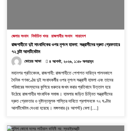
জেলার সংবাদ
নির্বাচিত খবর
রাজশাহীর সংবাদ
সারাদেশ
রাজশাহীতে দুই সাংবাদিকের ওপর নৃশংস হামলা: সন্ত্রাসীদের দ্রুত গ্রেফতারে
৭২ ঘন্টা আলটিমেটাম
ভোরের আভা
৪ আগস্ট, ২০২৬, ১:৫৮ অপরাহ্ন
​মহানগর প্রতিবেদক, রাজশাহী: রাজশাহীতে পেশাগত দায়িত্ব পালনকালে
দৈনিক গণকণ্ঠের দুই সংবাদকর্মীর ওপর নৃশংস সন্ত্রাসী হামলা এবং তাদের
পরিবারের সদস্যদের কুপিয়ে গুরুতর জখম করার প্রতিবাদে উত্তাল হয়ে
উঠেছে রাজশাহীর সাংবাদিক সমাজ। হামলায় জড়িত চিহ্নিত সন্ত্রাসীদের
দ্রুত গ্রেফতার ও দৃষ্টান্তমূলক শাস্তির দাবিতে প্রশাসনকে ৭২ ঘণ্টার
আলটিমেটাম দেওয়া হয়েছে। ​মঙ্গলবার (৪ আগস্ট) বেলা […]