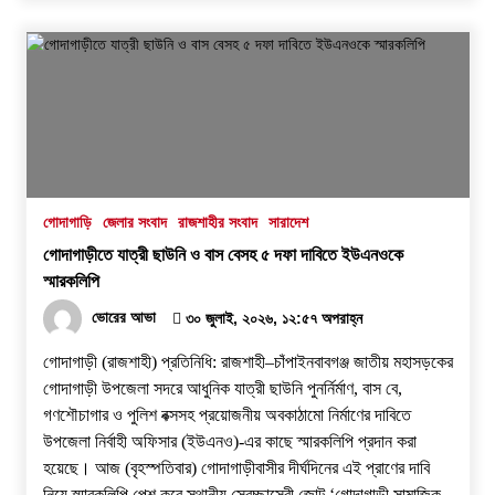
গোদাগাড়ি
জেলার সংবাদ
রাজশাহীর সংবাদ
সারাদেশ
গোদাগাড়ীতে যাত্রী ছাউনি ও বাস বেসহ ৫ দফা দাবিতে ইউএনওকে
স্মারকলিপি
ভোরের আভা
৩০ জুলাই, ২০২৬, ১২:৫৭ অপরাহ্ন
গোদাগাড়ী (রাজশাহী) প্রতিনিধি: রাজশাহী–চাঁপাইনবাবগঞ্জ জাতীয় মহাসড়কের
গোদাগাড়ী উপজেলা সদরে আধুনিক যাত্রী ছাউনি পুনর্নির্মাণ, বাস বে,
গণশৌচাগার ও পুলিশ বক্সসহ প্রয়োজনীয় অবকাঠামো নির্মাণের দাবিতে
উপজেলা নির্বাহী অফিসার (ইউএনও)-এর কাছে স্মারকলিপি প্রদান করা
হয়েছে। ​আজ (বৃহস্পতিবার) গোদাগাড়ীবাসীর দীর্ঘদিনের এই প্রাণের দাবি
নিয়ে স্মারকলিপি পেশ করে স্থানীয় স্বেচ্ছাসেবী জোট ‘গোদাগাড়ী সামাজিক