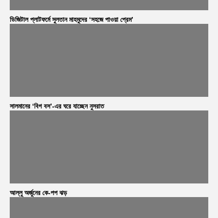
ডিজিটাল প্লাটফর্মে সুলতান মাহমুদের ‘সহজে পাওয়া প্রেম’
সালমানের ‘বিগ বস’-এর ঘরে যাচ্ছেন নুসরাত
আল্লু অর্জুনের কে-পপ ঝড়