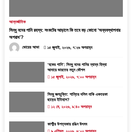
আন্তর্জাতিক
সিন্ধু নদের পানি রহস্য: সংকটের আড়ালে কি তবে বড় কোনো ‘অব্যবস্থাপনার
অপরাধ’?
ভোরের আভা
১৫ জুলাই, ২০২৬, ৭:২৬ অপরাহ্ন
‘হকের পানি’: সিন্ধু নদের পানির ন্যায্য হিস্যা
আদায়ে ভারতের নতুন কৌশল
১৫ জুলাই, ২০২৬, ৭:০০ অপরাহ্ন
সিন্ধু জলচুক্তি: শান্তির দলিল নাকি একতরফা
ছাড়ের ইতিহাস?
১২ মে, ২০২৬, ৯:৪০ অপরাহ্ন
কাশ্মীর উপত্যকায় রঙিন উৎসব
৯ এপ্রিল, ২০২৬, ৬:০২ অপরাহ্ন