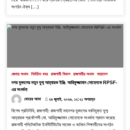
সংগঠন ঐক্য […]
জেলার সংবাদ
নির্বাচিত খবর
রাজশাহী বিভাগ
রাজশাহীর সংবাদ
সারাদেশ
নগর যুবদলের নতুন যুগ্ম আহ্বায়ক ইঞ্জি. আরিফুজ্জামান সোহেলকে RPSF-
এর সংবর্ধনা
ভোরের আভা
২৯ জুলাই, ২০২৬, ১২:২১ অপরাহ্ন
বিশেষ প্রতিনিধি, রাজশাহী: রাজশাহী মহানগর যুবদলের নবনিযুক্ত যুগ্ম
আহ্বায়ক প্রকৌশলী মো. আরিফুজ্জামান সোহেলকে সংবর্ধনা প্রদান করেছে
রাজশাহী পলিটেকনিক ইনস্টিটিউটের সাবেক ও বর্তমান শিক্ষার্থীদের সংগঠন