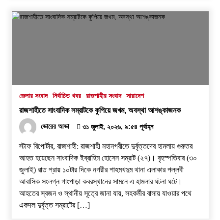
জেলার সংবাদ
নির্বাচিত খবর
রাজশাহীর সংবাদ
সারাদেশ
রাজশাহীতে সাংবাদিক সম্রাটকে কুপিয়ে জখম, অবস্থা আশঙ্কাজনক
ভোরের আভা
৩১ জুলাই, ২০২৬, ৯:৫৪ পূর্বাহ্ন
স্টাফ রিপোর্টার, রাজশাহী: রাজশাহী মহানগরীতে দুর্বৃত্তদের হামলায় গুরুতর
আহত হয়েছেন সাংবাদিক ইব্রাহিম হোসেন সম্রাট (২৭)। বৃহস্পতিবার (৩০
জুলাই) রাত প্রায় ১০টার দিকে নগরীর শাহমখদুম থানা এলাকার পল্লবী
আবাসিক সংলগ্ন গাংপাড়া কবরস্থানের সামনে এ হামলার ঘটনা ঘটে।
আহতের স্বজন ও স্থানীয় সূত্রে জানা যায়, সহকর্মীর বাসায় যাওয়ার পথে
একদল দুর্বৃত্ত সম্রাটের […]