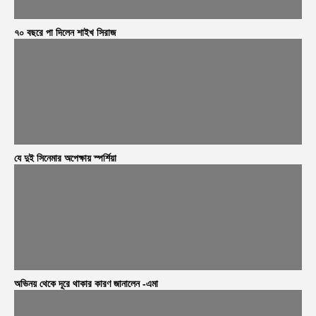
৭০ বছরে পা দিলেন শাইখ সিরাজ
যে দুই সিনেমার অপেক্ষায় স্পর্শিয়া
অভিনয় থেকে দূরে থাকার কারণ জানালেন -এমা