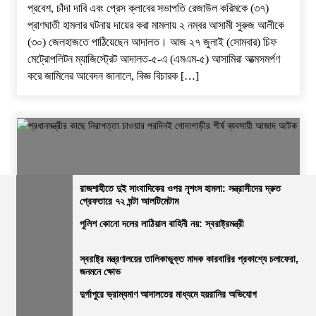
প্রবেশ, চাঁদা দাবি এবং প্রেস ক্লাবের সভাপতি রেজাউল করিমকে (৩৭)
প্রাণঘাতী হামলার ঘটনায় দায়ের করা মামলায় ২ নম্বর আসামী সুরুজ আলীকে
(৩০) জেলহাজতে পাঠিয়েছেন আদালত। ​আজ ২৭ জুলাই (সোমবার) চিফ
মেট্রোপলিটন ম্যাজিস্ট্রেট আদালত-৫-এ (এমএম-৫) আসামিরা আত্মসমর্পণ
করে জামিনের আবেদন জানালে, বিজ্ঞ বিচারক […]
রাজশাহীতে দুই সাংবাদিকের ওপর নৃশংস হামলা: সন্ত্রাসীদের দ্রুত
গ্রেফতারে ৭২ ঘন্টা আলটিমেটাম
পুলিশ কোনো দলের লাঠিয়াল বাহিনী নয়: স্বরাষ্ট্রমন্ত্রী
জেলার সংবাদ
নির্বাচিত খবর
রাজশাহীর সংবাদ
সারাদেশ
প্রধানমন্ত্রীর কাছে নিরাপত্তা চাওয়ার পরদিনই গোদাগাড়ীর শীর্ষ ব্যবসায়ী
স্বরাষ্ট্র মন্ত্রণালয়ের তালিকাভুক্ত মাদক কারবারির প্রকাশ্যে চলাফেরা,
জনমনে ক্ষোভ
আজাদ আটক
দুর্গাপুরে ভ্রাম্যমাণ আদালতের মাধ্যমে হয়রানির অভিযোগ
ভোরের আভা
২০ জুলাই, ২০২৬, ১:১৫ অপরাহ্ন