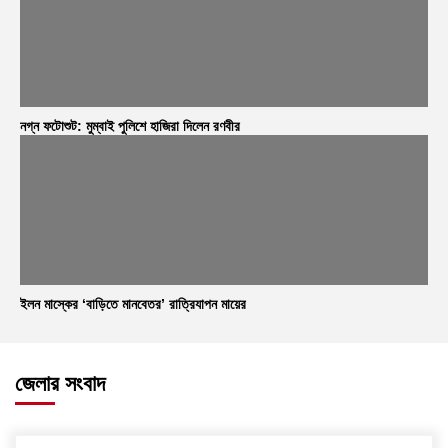
নগ্ন ফটোশুট: মুম্বাই পুলিশে হাজিরা দিলেন রণবীর
ইলন মাস্কের ‘বাড়িতে মানবেতর’ রাত্রিযাপন মায়ের
জেলার সংবাদ