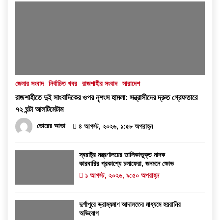
জেলার সংবাদ
নির্বাচিত খবর
রাজশাহীর সংবাদ
সারাদেশ
রাজশাহীতে দুই সাংবাদিকের ওপর নৃশংস হামলা: সন্ত্রাসীদের দ্রুত গ্রেফতারে
৭২ ঘন্টা আলটিমেটাম
ভোরের আভা
৪ আগস্ট, ২০২৬, ১:৫৮ অপরাহ্ন
স্বরাষ্ট্র মন্ত্রণালয়ের তালিকাভুক্ত মাদক
কারবারির প্রকাশ্যে চলাফেরা, জনমনে ক্ষোভ
১ আগস্ট, ২০২৬, ৯:৫০ অপরাহ্ন
দুর্গাপুরে ভ্রাম্যমাণ আদালতের মাধ্যমে হয়রানির
অভিযোগ