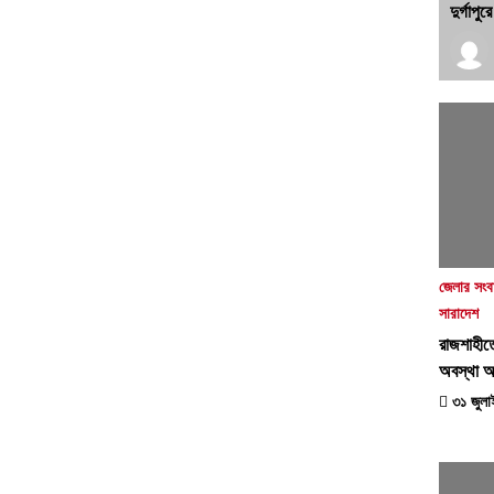
দুর্গাপ
জেলার সংব
সারাদেশ
রাজশাহীত
অবস্থা 
৩১ জুলাই