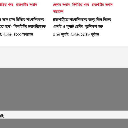
র্বাচিত খবর
রাজশাহীর সংবাদ
জেলার সংবাদ
নির্বাচিত খবর
রাজশাহীর সংবাদ
সারাদেশ
ির সঙ্গে তাল মিলিয়ে সাংবাদিকদের
রাজশাহীতে সাংবাদিকদের জন্য তিন দিনের
তে হবে’- পিআইবির মহাপরিচালক
এআই ও ফ্যাক্ট চেকিং প্রশিক্ষণ শুরু
ই, ২০২৬, ৪:৩৩ অপরাহ্ন
১৫ জুলাই, ২০২৬, ১১:৪০ পূর্বাহ্ন
াহি