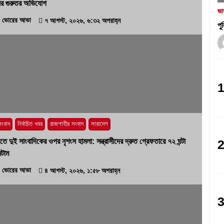
নের গুরুতর অভিযোগ
১ আগস্ট, ২০২৬, ৯:৩৪ অপরাহ্ন
জা
ভোরের আভা
৭ আগস্ট, ২০২৬, ৬:৩২ অপরাহ্ন
পু
নগর যুবদলের নতুন যুগ্ম আহ্বায়ক ইঞ্জি.
আরিফুজ্জামান সোহেলকে RPSF-এর
সংবর্ধনা
২৯ জুলাই, ২০২৬, ১২:২১ অপরাহ্ন
নই
বাগমারায় যুবদলের নেতাকে পিটিয়ে আহত
করলো ছাত্রদলের তিন নেতা
১৭ জুলাই, ২০২৬, ৮:০৬ অপরাহ্ন
সংবাদ
নির্বাচিত খবর
রাজশাহীর সংবাদ
সারাদেশ
তে দুই সাংবাদিকের ওপর নৃশংস হামলা: সন্ত্রাসীদের দ্রুত গ্রেফতারে ৭২ ঘন্টা
টাম
ভোরের আভা
৪ আগস্ট, ২০২৬, ১:৫৮ অপরাহ্ন