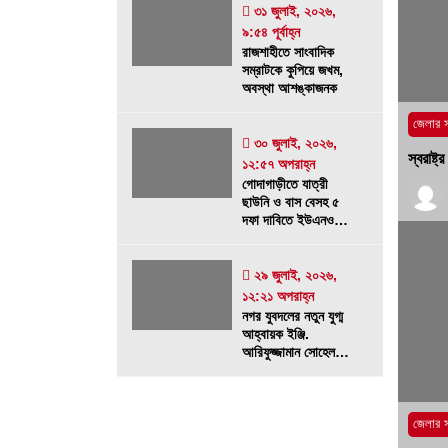
৩১ জুলাই, ২০২৬,
৯:৫৪ পূর্বাহ্ন
রাজশাহীতে সাংবাদিক
সম্রাটকে কুপিয়ে জখম,
অবস্থা আশঙ্কাজনক
জেলার 
৩০ জুলাই, ২০২৬,
স্বরাষ্
১২:৫৭ অপরাহ্ন
গোদাগাড়ীতে যাত্রী
ছাউনি ও বাস বেসহ ৫
দফা দাবিতে ইউএনওকে
স্মারকলিপি
২৯ জুলাই, ২০২৬,
১২:২১ অপরাহ্ন
নগর যুবদলের নতুন যুগ্ম
আহ্বায়ক ইঞ্জি.
আরিফুজ্জামান সোহেলকে
RPSF-এর সংবর্ধনা
জেলার 