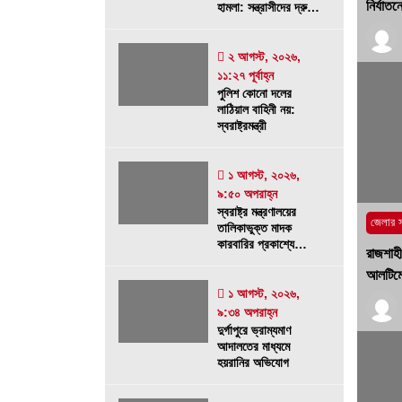
নির্যাত
হামলা: সন্ত্রাসীদের দ্রুত
১ আগস্ট, ২০২৬, ৯:৫০ অপরাহ্ন
গ্রেফতারে ৭২ ঘন্টা
আলটিমেটাম
গোদাগাড়ীতে যাত্রী ছাউনি ও বাস বেসহ ৫
২ আগস্ট, ২০২৬,
দফা দাবিতে ইউএনওকে স্মারকলিপি
১১:২৭ পূর্বাহ্ন
পুলিশ কোনো দলের
৩০ জুলাই, ২০২৬, ১২:৫৭ অপরাহ্ন
লাঠিয়াল বাহিনী নয়:
স্বরাষ্ট্রমন্ত্রী
প্রধানমন্ত্রীর কাছে নিরাপত্তা চাওয়ার পরদি
১ আগস্ট, ২০২৬,
গোদাগাড়ীর শীর্ষ ব্যবসায়ী আজাদ আটক
৯:৫০ অপরাহ্ন
২০ জুলাই, ২০২৬, ১:১৫ অপরাহ্ন
স্বরাষ্ট্র মন্ত্রণালয়ের
জেলার 
তালিকাভুক্ত মাদক
কারবারির প্রকাশ্যে
রাজশাহী
চলাফেরা, জনমনে ক্ষোভ
আলটিমে
১ আগস্ট, ২০২৬,
৯:৩৪ অপরাহ্ন
দুর্গাপুরে ভ্রাম্যমাণ
আদালতের মাধ্যমে
হয়রানির অভিযোগ