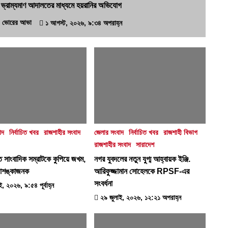
ুরে ভ্রাম্যমাণ আদালতের মাধ্যমে হয়রানির অভিযোগ
ভোরের আভা
১ আগস্ট, ২০২৬, ৯:৩৪ অপরাহ্ন
াদ
নির্বাচিত খবর
রাজশাহীর সংবাদ
জেলার সংবাদ
নির্বাচিত খবর
রাজশাহী বিভাগ
রাজশাহীর সংবাদ
সারাদেশ
ে সাংবাদিক সম্রাটকে কুপিয়ে জখম,
নগর যুবদলের নতুন যুগ্ম আহ্বায়ক ইঞ্জি.
আশঙ্কাজনক
আরিফুজ্জামান সোহেলকে RPSF-এর
সংবর্ধনা
, ২০২৬, ৯:৫৪ পূর্বাহ্ন
২৯ জুলাই, ২০২৬, ১২:২১ অপরাহ্ন