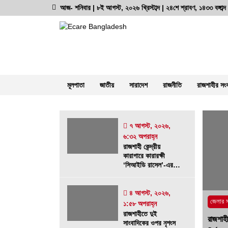
Skip
আজ- শনিবার | ৮ই আগস্ট, ২০২৬ খ্রিস্টাব্দ | ২৪শে শ্রাবণ, ১৪৩৩ বঙ্গাব
to
content
অনলাইন নিউজ পোর্টাল
ভোরের আভা
মূলপাতা
জাতীয়
সারাদেশ
রাজনীতি
রাজশাহীর সং
সর্বশেষ সংবাদ
৭ আগস্ট, ২০২৬,
৬:৩২ অপরাহ্ন
রাজশাহী কেন্দ্রীয় কারাগারে কারারক্ষী ‘সিআই
রাজশাহী কেন্দ্রীয়
কারাগারে কারারক্ষী
রাসেল’-এর বিরুদ্ধে চাঁদাবাজি ও নির্যাতনের
‘সিআইডি রাসেল’-এর
গুরুতর অভিযোগ
বিরুদ্ধে চাঁদাবাজি ও
নির্যাতনের গুরুতর
৭ আগস্ট, ২০২৬, ৬:৩২ অপরাহ্ন
অভিযোগ
৪ আগস্ট, ২০২৬,
জেলার 
১:৫৮ অপরাহ্ন
স্বরাষ্ট্র মন্ত্রণালয়ের তালিকাভুক্ত মাদক
রাজশাহীতে দুই
রাজশাহী
কারবারির প্রকাশ্যে চলাফেরা, জনমনে ক্ষোভ
সাংবাদিকের ওপর নৃশংস