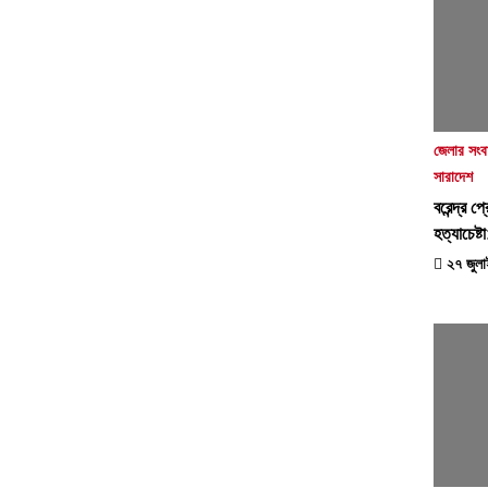
জেলার সংব
সারাদেশ
বরেন্দ্র 
হত্যাচেষ্
২৭ জুলা