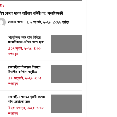
৩১ জুলাই, ২০২৬, ৯:৫৪ পূর্বাহ্ন
তীয়
লিশ কোনো দলের লাঠিয়াল বাহিনী নয়: স্বরাষ্ট্রমন্ত্রী
বরেন্দ্র প্রেস ক্লাব সভাপতিকে ছুরিকাঘাতে
হত্যাচেষ্টা: আসামী সুরুজ আলী কারাগারে
ভোরের আভা
২ আগস্ট, ২০২৬, ১১:২৭ পূর্বাহ্ন
২৭ জুলাই, ২০২৬, ৩:১৫ অপরাহ্ন
‘প্রযুক্তির সঙ্গে তাল মিলিয়ে
সাংবাদিকদের এগিয়ে যেতে হবে’-
1
পিআইবির মহাপরিচালক
‘প্রযুক্তির সঙ্গে তাল মিলিয়ে সাংবাদিকদের
১৭ জুলাই, ২০২৬, ৪:৩৩
এগিয়ে যেতে হবে’- পিআইবির মহাপরিচালক
অপরাহ্ন
১৭ জুলাই, ২০২৬, ৪:৩৩ অপরাহ্ন
রাজশাহীতে শিশুশ্রম নিরসনে
বিভাগীয় কর্মশালা অনুষ্ঠিত
2
৮ জানুয়ারি, ২০২৬, ২:০৫
অপরাহ্ন
রাজশাহী-১ আসনে প্রার্থী বদলের
দাবি জোরালো হচ্ছে
3
২৫ নভেম্বর, ২০২৫, ৬:০৮
অপরাহ্ন