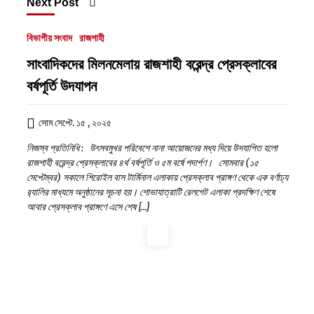
Next Post
বিভাগীয় সংবাদ
রাজশাহী
সাংবাদিকদের মিলনমেলায় রাজশাহী বরেন্দ্র প্রেসক্লাবের
বর্ষপূর্তি উদযাপন
সোম সেপ্টে. ১৫ , ২০২৫
নিজস্ব প্রতিনিধি : উৎসবমুখর পরিবেশে নানা আয়োজনের মধ্য দিয়ে উদযাপিত হলো
রাজশাহী বরেন্দ্র প্রেসক্লাবের ৪র্থ বর্ষপূর্তি ও ৫ম বর্ষে পদার্পণ। সোমবার (১৫
সেপ্টেম্বর) সকালে শিরোইল বাস টার্মিনাল এলাকায় প্রেসক্লাব প্রাঙ্গণ থেকে এক বর্ণাঢ্য
র‍্যালির মাধ্যমে অনুষ্ঠানের সূচনা হয়। শোভাযাত্রাটি রেলগেট এলাকা প্রদক্ষিণ শেষে
আবার প্রেসক্লাব প্রাঙ্গণে এসে শেষ […]