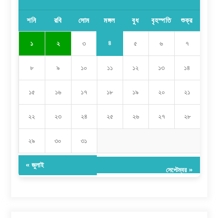
শনি
রবি
সোম
মঙ্গল
বুধ
বৃহস্পতি
শুক্র
৪
১
২
৩
৫
৬
৭
৮
৯
১০
১১
১২
১৩
১৪
১৫
১৬
১৭
১৮
১৯
২০
২১
২২
২৩
২৪
২৫
২৬
২৭
২৮
২৯
৩০
৩১
« জুলাই
সেপ্টেম্বর »