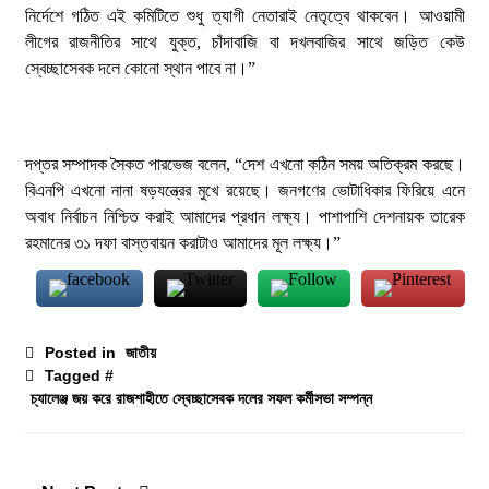
নির্দেশে গঠিত এই কমিটিতে শুধু ত্যাগী নেতারাই নেতৃত্বে থাকবেন। আওয়ামী
সিন্ধু নদের পানি রহস্য: সংকটের আড়ালে কি তবে বড়
লীগের রাজনীতির সাথে যুক্ত, চাঁদাবাজি বা দখলবাজির সাথে জড়িত কেউ
কোনো ‘অব্যবস্থাপনার অপরাধ’?
স্বেচ্ছাসেবক দলে কোনো স্থান পাবে না।”
১৫ জুলাই, ২০২৬, ৭:২৬ অপরাহ্ন
দপ্তর সম্পাদক সৈকত পারভেজ বলেন, “দেশ এখনো কঠিন সময় অতিক্রম করছে।
বিএনপি এখনো নানা ষড়যন্ত্রের মুখে রয়েছে। জনগণের ভোটাধিকার ফিরিয়ে এনে
অবাধ নির্বাচন নিশ্চিত করাই আমাদের প্রধান লক্ষ্য। পাশাপাশি দেশনায়ক তারেক
রহমানের ৩১ দফা বাস্তবায়ন করাটাও আমাদের মূল লক্ষ্য।”
Posted in
জাতীয়
Tagged #
চ্যালেঞ্জ জয় করে রাজশাহীতে স্বেচ্ছাসেবক দলের সফল কর্মীসভা সম্পন্ন