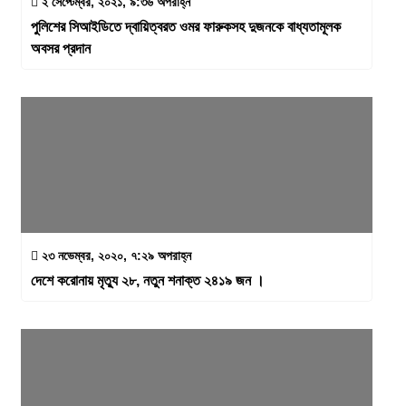
২ সেপ্টেম্বর, ২০২১, ৯:৩৬ অপরাহ্ন
পুলিশের সিআইডিতে দ্বায়িত্বরত ওমর ফারুকসহ দুজনকে বাধ্যতামূলক
অবসর প্রদান
২৩ নভেম্বর, ২০২০, ৭:২৯ অপরাহ্ন
দেশে করোনায় মৃত্যু ২৮, নতুন শনাক্ত ২৪১৯ জন ।