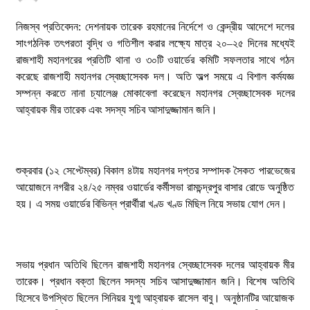
স্বরাষ্ট্র মন্ত্রণালয়ের তালিকাভুক্ত মাদক কারবারির
প্রকাশ্যে চলাফেরা, জনমনে ক্ষোভ
নিজস্ব প্রতিবেদন: দেশনায়ক তারেক রহমানের নির্দেশে ও কেন্দ্রীয় আদেশে দলের
সাংগঠনিক তৎপরতা বৃদ্ধি ও গতিশীল করার লক্ষ্যে মাত্র ২০–২৫ দিনের মধ্যেই
১ আগস্ট, ২০২৬, ৯:৫০ অপরাহ্ন
রাজশাহী মহানগরের প্রতিটি থানা ও ৩০টি ওয়ার্ডের কমিটি সফলতার সাথে গঠন
দুর্গাপুরে ভ্রাম্যমাণ আদালতের মাধ্যমে হয়রানির
করেছে রাজশাহী মহানগর স্বেচ্ছাসেবক দল। অতি অল্প সময়ে এ বিশাল কর্মযজ্ঞ
অভিযোগ
সম্পন্ন করতে নানা চ্যালেঞ্জ মোকাবেলা করেছেন মহানগর স্বেচ্ছাসেবক দলের
আহ্বায়ক মীর তারেক এবং সদস্য সচিব আসাদুজ্জামান জনি।
১ আগস্ট, ২০২৬, ৯:৩৪ অপরাহ্ন
রাজশাহীতে সাংবাদিক সম্রাটকে কুপিয়ে জখম, অবস্থা
শুক্রবার (১২ সেপ্টেম্বর) বিকাল ৪টায় মহানগর দপ্তর সম্পাদক সৈকত পারভেজের
আশঙ্কাজনক
আয়োজনে নগরীর ২৪/২৫ নম্বর ওয়ার্ডের কর্মীসভা রামচন্দ্রপুর বাসার রোডে অনুষ্ঠিত
৩১ জুলাই, ২০২৬, ৯:৫৪ পূর্বাহ্ন
হয়। এ সময় ওয়ার্ডের বিভিন্ন প্রার্থীরা খণ্ড খণ্ড মিছিল নিয়ে সভায় যোগ দেন।
গোদাগাড়ীতে যাত্রী ছাউনি ও বাস বেসহ ৫ দফা দাবিতে
ইউএনওকে স্মারকলিপি
৩০ জুলাই, ২০২৬, ১২:৫৭ অপরাহ্ন
সভায় প্রধান অতিথি ছিলেন রাজশাহী মহানগর স্বেচ্ছাসেবক দলের আহ্বায়ক মীর
তারেক। প্রধান বক্তা ছিলেন সদস্য সচিব আসাদুজ্জামান জনি। বিশেষ অতিথি
হিসেবে উপস্থিত ছিলেন সিনিয়র যুগ্ম আহ্বায়ক রাসেল বাবু। অনুষ্ঠানটির আয়োজক
নগর যুবদলের নতুন যুগ্ম আহ্বায়ক ইঞ্জি. আরিফুজ্জামান