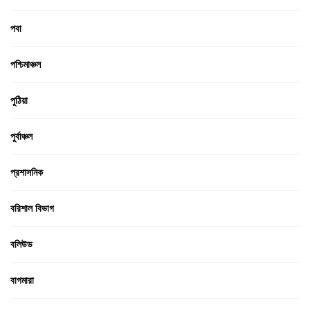
পবা
পশ্চিমাঞ্চল
পুঠিয়া
পুর্বাঞ্চল
প্রশাসনিক
বরিশাল বিভাগ
বলিউড
বাগমারা