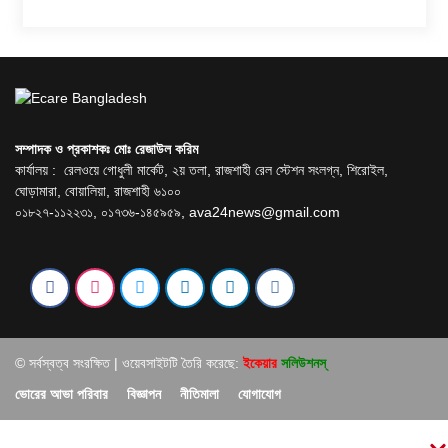
সম্পাদক ও প্রকাশকঃ মোঃ রেজাউল করিম
কার্যালয় : রেলওয়ে গোধুলী মার্কেট, ২য় তলা, রাজশাহী রেল স্টেশন সংলগ্ন, শিরোইল,
ঘোড়ামারা, বোয়ালিয়া, রাজশাহী ৬১০০
০১৮২৭-১১২২৩১, ০১৭৩৬-১৪৫৯৫৯,
ava24news@gmail.com
© সর্বস্বত্ব সংরক্ষিত | ওয়েবসাইটটি তৈরি করেছে:
ইকেয়ার
সলিউশনস্
ভোরের আভা পরিবার
বিজ্ঞাপন
নীতিমালা
যোগাযোগ