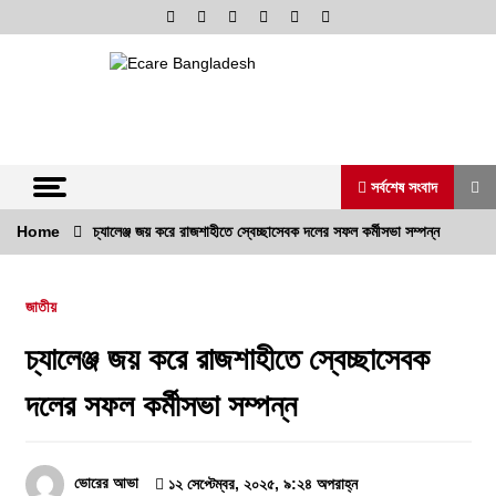
Skip
to
content
অনলাইন নিউজ পোর্টাল
ভোরের আভা
সর্বশেষ সংবাদ
Home
চ্যালেঞ্জ জয় করে রাজশাহীতে স্বেচ্ছাসেবক দলের সফল কর্মীসভা সম্পন্ন
সর্বশেষ সংবাদ
জাতীয়
রাজশাহীতে দুই সাংবাদিকের ওপর নৃশংস হামলা:
সন্ত্রাসীদের দ্রুত গ্রেফতারে ৭২ ঘন্টা আলটিমেটাম
চ্যালেঞ্জ জয় করে রাজশাহীতে স্বেচ্ছাসেবক
৪ আগস্ট, ২০২৬, ১:৫৮ অপরাহ্ন
দলের সফল কর্মীসভা সম্পন্ন
পুলিশ কোনো দলের লাঠিয়াল বাহিনী নয়: স্বরাষ্ট্রমন্ত্রী
২ আগস্ট, ২০২৬, ১১:২৭ পূর্বাহ্ন
ভোরের আভা
১২ সেপ্টেম্বর, ২০২৫, ৯:২৪ অপরাহ্ন