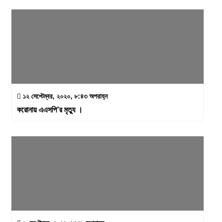
১২ সেপ্টেম্বর, ২০২০, ৮:৪৩ অপরাহ্ন
করোনায় এএসপি’র মৃত্যু ।