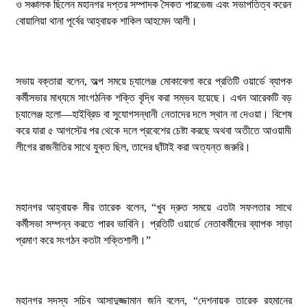
ও সঞ্চালক ছিলেন মহানগর দপ্তর সম্পাদক সৈকত পারভেজ এবং সভাপতিত্ব করেন
সোহেলকে RPSF-এর সংবর্ধনা
বোয়ালিয়া থানা পূর্বের আহ্বায়ক শাকিল আহমেদ আলী।
২৯ জুলাই, ২০২৬, ১২:২১ অপরাহ্ন
বরেন্দ্র প্রেস ক্লাব সভাপতিকে ছুরিকাঘাতে হত্যাচেষ্টা:
আসামী সুরুজ আলী কারাগারে
সভায় বক্তারা বলেন, অল্প সময়ে চ্যালেঞ্জ মোকাবেলা করে প্রতিটি ওয়ার্ডে ব্যাপক
২৭ জুলাই, ২০২৬, ৩:১৫ অপরাহ্ন
কর্মীসভার মাধ্যমে সাংগঠনিক শক্তি বৃদ্ধি করা সম্ভব হয়েছে। এখন আরেকটি বড়
চ্যালেঞ্জ হলো—হাইব্রিড বা সুযোগসন্ধানী নেতাদের দলে স্থান না দেওয়া। বিশেষ
প্রধানমন্ত্রীর কাছে নিরাপত্তা চাওয়ার পরদিনই
করে যারা ৫ আগস্টের পর থেকে দলে প্রবেশের চেষ্টা করছে অথবা অতীতে আওয়ামী
গোদাগাড়ীর শীর্ষ ব্যবসায়ী আজাদ আটক
লীগের রাজনীতির সাথে যুক্ত ছিল, তাদের ছাঁটাই করা অত্যন্ত জরুরি।
২০ জুলাই, ২০২৬, ১:১৫ অপরাহ্ন
বাগমারায় যুবদলের নেতাকে পিটিয়ে আহত করলো
মহানগর আহ্বায়ক মীর তারেক বলেন, “খুব দ্রুত সময়ে এতটা সফলতার সাথে
ছাত্রদলের তিন নেতা
কর্মীসভা সম্পন্ন করতে পারব ভাবিনি। প্রতিটি ওয়ার্ডে নেতাকর্মীদের ব্যাপক সাড়া
১৭ জুলাই, ২০২৬, ৮:০৬ অপরাহ্ন
প্রমাণ করে সংগঠন কতটা শক্তিশালী।”
‘প্রযুক্তির সঙ্গে তাল মিলিয়ে সাংবাদিকদের এগিয়ে যেতে
হবে’- পিআইবির মহাপরিচালক
১৭ জুলাই, ২০২৬, ৪:৩৩ অপরাহ্ন
মহানগর সদস্য সচিব আসাদুজ্জামান জনি বলেন, “দেশনায়ক তারেক রহমানের