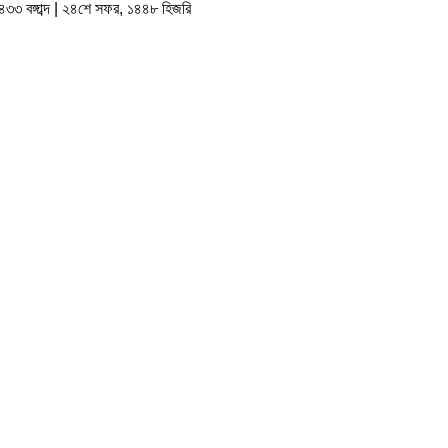
৪৩৩ বঙ্গাব্দ | ২৪শে সফর, ১৪৪৮ হিজরি