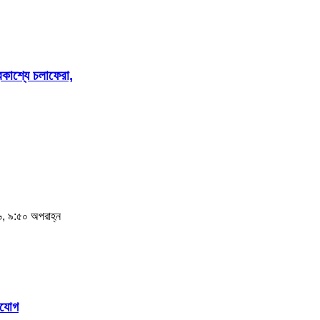
্রকাশ্যে চলাফেরা,
, ৯:৫০ অপরাহ্ন
িযোগ