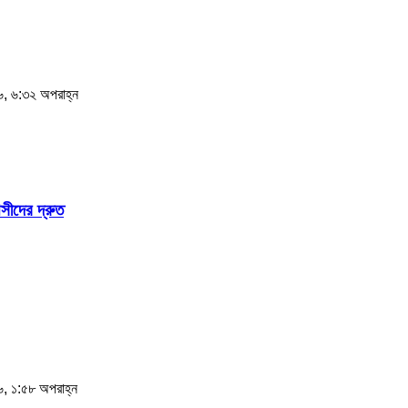
, ৬:৩২ অপরাহ্ন
সীদের দ্রুত
, ১:৫৮ অপরাহ্ন