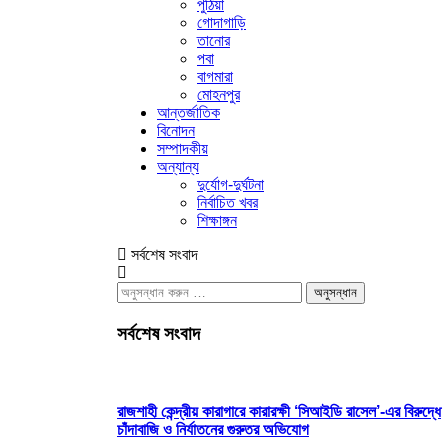
পুঠিয়া
গোদাগাড়ি
তানোর
পবা
বাগমারা
মোহনপুর
আন্তর্জাতিক
বিনোদন
সম্পাদকীয়
অন্যান্য
দুর্যোগ-দুর্ঘটনা
নির্বাচিত খবর
শিক্ষাঙ্গন
সর্বশেষ সংবাদ
অনুসন্ধানঃ
সর্বশেষ সংবাদ
রাজশাহী কেন্দ্রীয় কারাগারে কারারক্ষী ‘সিআইডি রাসেল’-এর বিরুদ্ধে
চাঁদাবাজি ও নির্যাতনের গুরুতর অভিযোগ