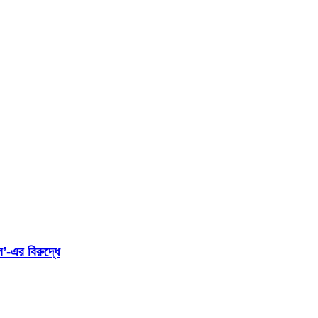
ল’-এর বিরুদ্ধে