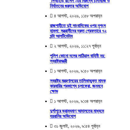
‘সিআইডি রাসেল’-এর বিরুদ্ধে চাঁদাবাজি ও
নির্যাতনের গুরুতর অভিযোগ
৪ আগস্ট, ২০২৬, ১:৫৮ অপরাহ্ন
রাজশাহীতে দুই সাংবাদিকের ওপর নৃশংস
হামলা: সন্ত্রাসীদের দ্রুত গ্রেফতারে ৭২
ঘন্টা আলটিমেটাম
২ আগস্ট, ২০২৬, ১১:২৭ পূর্বাহ্ন
পুলিশ কোনো দলের লাঠিয়াল বাহিনী নয়:
স্বরাষ্ট্রমন্ত্রী
১ আগস্ট, ২০২৬, ৯:৫০ অপরাহ্ন
স্বরাষ্ট্র মন্ত্রণালয়ের তালিকাভুক্ত মাদক
কারবারির প্রকাশ্যে চলাফেরা, জনমনে
ক্ষোভ
১ আগস্ট, ২০২৬, ৯:৩৪ অপরাহ্ন
দুর্গাপুরে ভ্রাম্যমাণ আদালতের মাধ্যমে
হয়রানির অভিযোগ
৩১ জুলাই, ২০২৬, ৯:৫৪ পূর্বাহ্ন