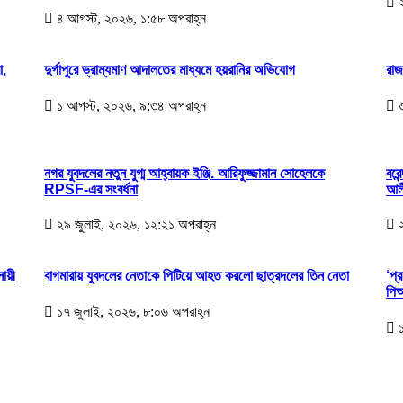
২
৪ আগস্ট, ২০২৬, ১:৫৮ অপরাহ্ন
া,
দুর্গাপুরে ভ্রাম্যমাণ আদালতের মাধ্যমে হয়রানির অভিযোগ
রাজ
১ আগস্ট, ২০২৬, ৯:৩৪ অপরাহ্ন
৩
নগর যুবদলের নতুন যুগ্ম আহ্বায়ক ইঞ্জি. আরিফুজ্জামান সোহেলকে
বরে
RPSF-এর সংবর্ধনা
আলী
২৯ জুলাই, ২০২৬, ১২:২১ অপরাহ্ন
২
সায়ী
বাগমারায় যুবদলের নেতাকে পিটিয়ে আহত করলো ছাত্রদলের তিন নেতা
‘প্
পিআ
১৭ জুলাই, ২০২৬, ৮:০৬ অপরাহ্ন
১