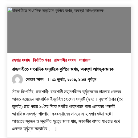
জেলার সংবাদ
নির্বাচিত খবর
রাজশাহীর সংবাদ
সারাদেশ
রাজশাহীতে সাংবাদিক সম্রাটকে কুপিয়ে জখম, অবস্থা আশঙ্কাজনক
ভোরের আভা
৩১ জুলাই, ২০২৬, ৯:৫৪ পূর্বাহ্ন
স্টাফ রিপোর্টার, রাজশাহী: রাজশাহী মহানগরীতে দুর্বৃত্তদের হামলায় গুরুতর
আহত হয়েছেন সাংবাদিক ইব্রাহিম হোসেন সম্রাট (২৭)। বৃহস্পতিবার (৩০
জুলাই) রাত প্রায় ১০টার দিকে নগরীর শাহমখদুম থানা এলাকার পল্লবী
আবাসিক সংলগ্ন গাংপাড়া কবরস্থানের সামনে এ হামলার ঘটনা ঘটে।
আহতের স্বজন ও স্থানীয় সূত্রে জানা যায়, সহকর্মীর বাসায় যাওয়ার পথে
একদল দুর্বৃত্ত সম্রাটের […]