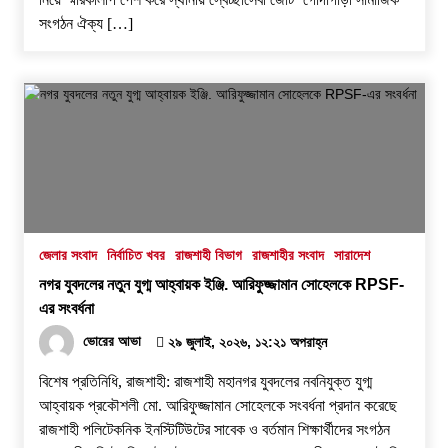
সংগঠন ঐক্য […]
জেলার সংবাদ
নির্বাচিত খবর
রাজশাহী বিভাগ
রাজশাহীর সংবাদ
সারাদেশ
নগর যুবদলের নতুন যুগ্ম আহ্বায়ক ইঞ্জি. আরিফুজ্জামান সোহেলকে RPSF-
এর সংবর্ধনা
ভোরের আভা
২৯ জুলাই, ২০২৬, ১২:২১ অপরাহ্ন
বিশেষ প্রতিনিধি, রাজশাহী: রাজশাহী মহানগর যুবদলের নবনিযুক্ত যুগ্ম
আহ্বায়ক প্রকৌশলী মো. আরিফুজ্জামান সোহেলকে সংবর্ধনা প্রদান করেছে
রাজশাহী পলিটেকনিক ইনস্টিটিউটের সাবেক ও বর্তমান শিক্ষার্থীদের সংগঠন