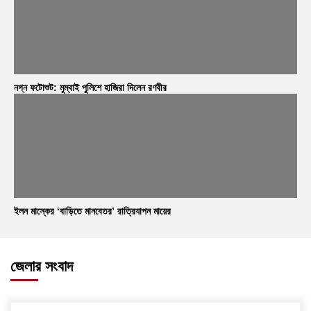
নগ্ন ফটোশুট: মুম্বাই পুলিশে হাজিরা দিলেন রণবীর
ইলন মাস্কের ‘বাড়িতে মানবেতর’ রাত্রিযাপন মায়ের
জেলার সংবাদ