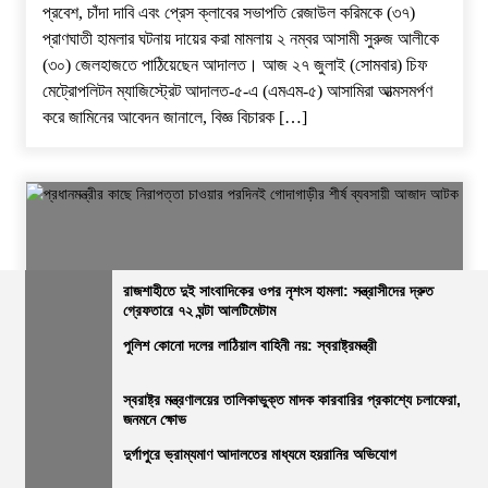
প্রবেশ, চাঁদা দাবি এবং প্রেস ক্লাবের সভাপতি রেজাউল করিমকে (৩৭)
প্রাণঘাতী হামলার ঘটনায় দায়ের করা মামলায় ২ নম্বর আসামী সুরুজ আলীকে
(৩০) জেলহাজতে পাঠিয়েছেন আদালত। ​আজ ২৭ জুলাই (সোমবার) চিফ
মেট্রোপলিটন ম্যাজিস্ট্রেট আদালত-৫-এ (এমএম-৫) আসামিরা আত্মসমর্পণ
করে জামিনের আবেদন জানালে, বিজ্ঞ বিচারক […]
রাজশাহীতে দুই সাংবাদিকের ওপর নৃশংস হামলা: সন্ত্রাসীদের দ্রুত
গ্রেফতারে ৭২ ঘন্টা আলটিমেটাম
পুলিশ কোনো দলের লাঠিয়াল বাহিনী নয়: স্বরাষ্ট্রমন্ত্রী
জেলার সংবাদ
নির্বাচিত খবর
রাজশাহীর সংবাদ
সারাদেশ
প্রধানমন্ত্রীর কাছে নিরাপত্তা চাওয়ার পরদিনই গোদাগাড়ীর শীর্ষ ব্যবসায়ী
স্বরাষ্ট্র মন্ত্রণালয়ের তালিকাভুক্ত মাদক কারবারির প্রকাশ্যে চলাফেরা,
জনমনে ক্ষোভ
আজাদ আটক
দুর্গাপুরে ভ্রাম্যমাণ আদালতের মাধ্যমে হয়রানির অভিযোগ
ভোরের আভা
২০ জুলাই, ২০২৬, ১:১৫ অপরাহ্ন