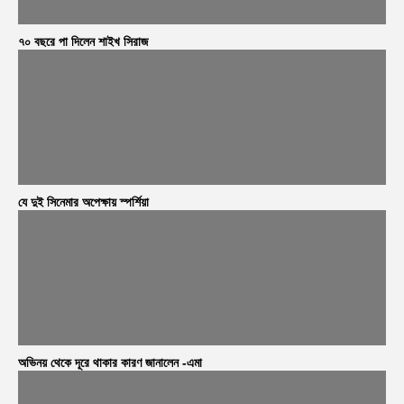
৭০ বছরে পা দিলেন শাইখ সিরাজ
যে দুই সিনেমার অপেক্ষায় স্পর্শিয়া
অভিনয় থেকে দূরে থাকার কারণ জানালেন -এমা