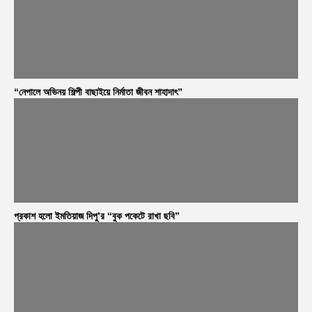
“নেপালে অভিনয় শিল্পী বাছাইয়ে নির্মাতা জীবন শাহাদাৎ”
প্রকাশ হলো ইমতিয়াজ দিপু’র “বুক পকেটে রাখা ছবি”