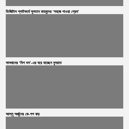
ডিজিটাল প্লাটফর্মে সুলতান মাহমুদের ‘সহজে পাওয়া প্রেম’
সালমানের ‘বিগ বস’-এর ঘরে যাচ্ছেন নুসরাত
আল্লু অর্জুনের কে-পপ ঝড়