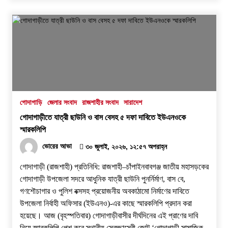
গোদাগাড়ি
জেলার সংবাদ
রাজশাহীর সংবাদ
সারাদেশ
গোদাগাড়ীতে যাত্রী ছাউনি ও বাস বেসহ ৫ দফা দাবিতে ইউএনওকে
স্মারকলিপি
ভোরের আভা
৩০ জুলাই, ২০২৬, ১২:৫৭ অপরাহ্ন
গোদাগাড়ী (রাজশাহী) প্রতিনিধি: রাজশাহী–চাঁপাইনবাবগঞ্জ জাতীয় মহাসড়কের
গোদাগাড়ী উপজেলা সদরে আধুনিক যাত্রী ছাউনি পুনর্নির্মাণ, বাস বে,
গণশৌচাগার ও পুলিশ বক্সসহ প্রয়োজনীয় অবকাঠামো নির্মাণের দাবিতে
উপজেলা নির্বাহী অফিসার (ইউএনও)-এর কাছে স্মারকলিপি প্রদান করা
হয়েছে। ​আজ (বৃহস্পতিবার) গোদাগাড়ীবাসীর দীর্ঘদিনের এই প্রাণের দাবি
নিয়ে স্মারকলিপি পেশ করে স্থানীয় স্বেচ্ছাসেবী জোট ‘গোদাগাড়ী সামাজিক