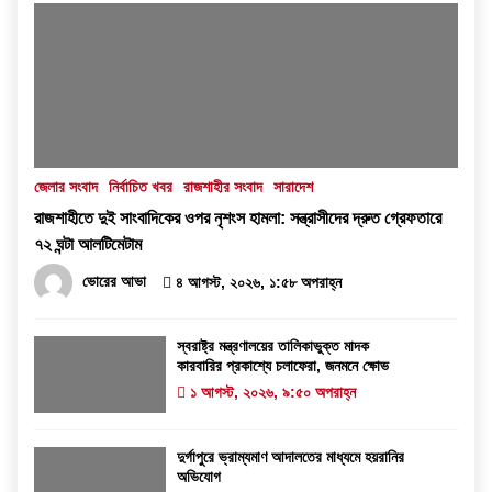
জেলার সংবাদ
নির্বাচিত খবর
রাজশাহীর সংবাদ
সারাদেশ
রাজশাহীতে দুই সাংবাদিকের ওপর নৃশংস হামলা: সন্ত্রাসীদের দ্রুত গ্রেফতারে
৭২ ঘন্টা আলটিমেটাম
ভোরের আভা
৪ আগস্ট, ২০২৬, ১:৫৮ অপরাহ্ন
স্বরাষ্ট্র মন্ত্রণালয়ের তালিকাভুক্ত মাদক
কারবারির প্রকাশ্যে চলাফেরা, জনমনে ক্ষোভ
১ আগস্ট, ২০২৬, ৯:৫০ অপরাহ্ন
দুর্গাপুরে ভ্রাম্যমাণ আদালতের মাধ্যমে হয়রানির
অভিযোগ