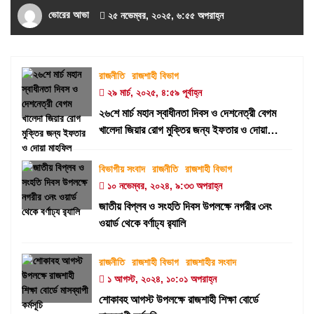
ভোরের আভা
২৫ নভেম্বর, ২০২৫, ৬:৫৫ অপরাহ্ন
রাজনীতি
রাজশাহী বিভাগ
২৯ মার্চ, ২০২৫, ৪:৫৯ পূর্বাহ্ন
২৬শে মার্চ মহান স্বাধীনতা দিবস ও দেশনেত্রী বেগম
খালেদা জিয়ার রোগ মুক্তির জন্য ইফতার ও দোয়া
মাহফিল
বিভাগীয় সংবাদ
রাজনীতি
রাজশাহী বিভাগ
১০ নভেম্বর, ২০২৪, ৯:৩৩ অপরাহ্ন
জাতীয় বিপ্লব ও সংহতি দিবস উপলক্ষে নগরীর ৩নং
ওয়ার্ড থেকে বর্ণাঢ্য র‍্যালি
রাজনীতি
রাজশাহী বিভাগ
রাজশাহীর সংবাদ
১ আগস্ট, ২০২৪, ১০:০১ অপরাহ্ন
শোকাবহ আগস্ট উপলক্ষে রাজশাহী শিক্ষা বোর্ডে