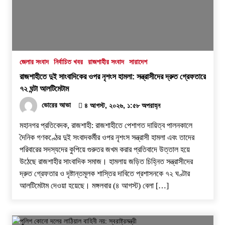
জেলার সংবাদ
নির্বাচিত খবর
রাজশাহীর সংবাদ
সারাদেশ
রাজশাহীতে দুই সাংবাদিকের ওপর নৃশংস হামলা: সন্ত্রাসীদের দ্রুত গ্রেফতারে
৭২ ঘন্টা আলটিমেটাম
ভোরের আভা
৪ আগস্ট, ২০২৬, ১:৫৮ অপরাহ্ন
​মহানগর প্রতিবেদক, রাজশাহী: রাজশাহীতে পেশাগত দায়িত্ব পালনকালে
দৈনিক গণকণ্ঠের দুই সংবাদকর্মীর ওপর নৃশংস সন্ত্রাসী হামলা এবং তাদের
পরিবারের সদস্যদের কুপিয়ে গুরুতর জখম করার প্রতিবাদে উত্তাল হয়ে
উঠেছে রাজশাহীর সাংবাদিক সমাজ। হামলায় জড়িত চিহ্নিত সন্ত্রাসীদের
দ্রুত গ্রেফতার ও দৃষ্টান্তমূলক শাস্তির দাবিতে প্রশাসনকে ৭২ ঘণ্টার
আলটিমেটাম দেওয়া হয়েছে। ​মঙ্গলবার (৪ আগস্ট) বেলা […]