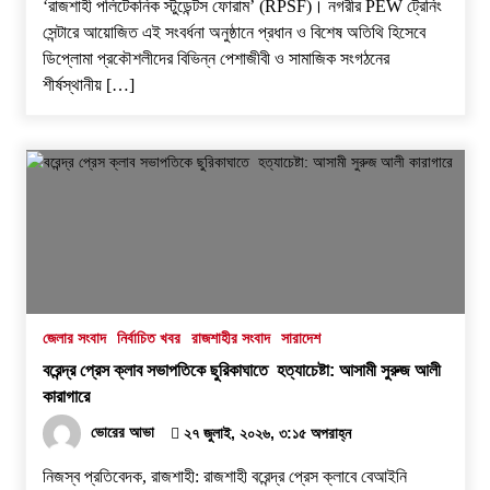
‘রাজশাহী পলিটেকনিক স্টুডেন্টস ফোরাম’ (RPSF)। ​নগরীর PEW ট্রেনিং
সেন্টারে আয়োজিত এই সংবর্ধনা অনুষ্ঠানে প্রধান ও বিশেষ অতিথি হিসেবে
ডিপ্লোমা প্রকৌশলীদের বিভিন্ন পেশাজীবী ও সামাজিক সংগঠনের
শীর্ষস্থানীয় […]
জেলার সংবাদ
নির্বাচিত খবর
রাজশাহীর সংবাদ
সারাদেশ
বরেন্দ্র প্রেস ক্লাব সভাপতিকে ছুরিকাঘাতে হত্যাচেষ্টা: আসামী সুরুজ আলী
কারাগারে
ভোরের আভা
২৭ জুলাই, ২০২৬, ৩:১৫ অপরাহ্ন
নিজস্ব প্রতিবেদক, রাজশাহী: ​রাজশাহী বরেন্দ্র প্রেস ক্লাবে বেআইনি