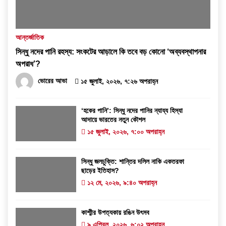
আন্তর্জাতিক
সিন্ধু নদের পানি রহস্য: সংকটের আড়ালে কি তবে বড় কোনো ‘অব্যবস্থাপনার
অপরাধ’?
ভোরের আভা
১৫ জুলাই, ২০২৬, ৭:২৬ অপরাহ্ন
‘হকের পানি’: সিন্ধু নদের পানির ন্যায্য হিস্যা
আদায়ে ভারতের নতুন কৌশল
১৫ জুলাই, ২০২৬, ৭:০০ অপরাহ্ন
সিন্ধু জলচুক্তি: শান্তির দলিল নাকি একতরফা
ছাড়ের ইতিহাস?
১২ মে, ২০২৬, ৯:৪০ অপরাহ্ন
কাশ্মীর উপত্যকায় রঙিন উৎসব
৯ এপ্রিল, ২০২৬, ৬:০২ অপরাহ্ন