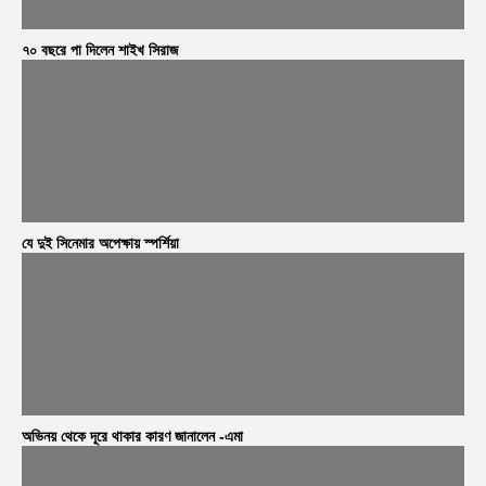
৭০ বছরে পা দিলেন শাইখ সিরাজ
যে দুই সিনেমার অপেক্ষায় স্পর্শিয়া
অভিনয় থেকে দূরে থাকার কারণ জানালেন -এমা