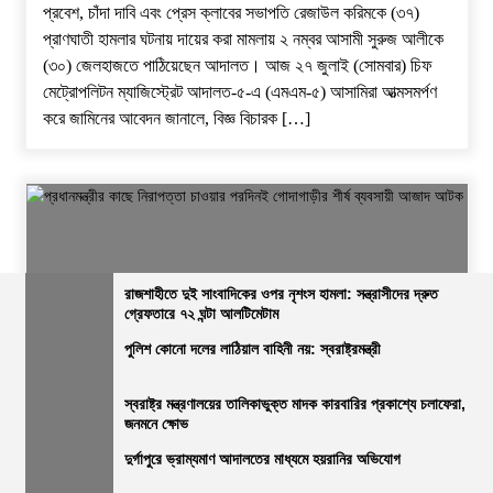
প্রবেশ, চাঁদা দাবি এবং প্রেস ক্লাবের সভাপতি রেজাউল করিমকে (৩৭)
প্রাণঘাতী হামলার ঘটনায় দায়ের করা মামলায় ২ নম্বর আসামী সুরুজ আলীকে
(৩০) জেলহাজতে পাঠিয়েছেন আদালত। ​আজ ২৭ জুলাই (সোমবার) চিফ
মেট্রোপলিটন ম্যাজিস্ট্রেট আদালত-৫-এ (এমএম-৫) আসামিরা আত্মসমর্পণ
করে জামিনের আবেদন জানালে, বিজ্ঞ বিচারক […]
রাজশাহীতে দুই সাংবাদিকের ওপর নৃশংস হামলা: সন্ত্রাসীদের দ্রুত
গ্রেফতারে ৭২ ঘন্টা আলটিমেটাম
পুলিশ কোনো দলের লাঠিয়াল বাহিনী নয়: স্বরাষ্ট্রমন্ত্রী
জেলার সংবাদ
নির্বাচিত খবর
রাজশাহীর সংবাদ
সারাদেশ
প্রধানমন্ত্রীর কাছে নিরাপত্তা চাওয়ার পরদিনই গোদাগাড়ীর শীর্ষ ব্যবসায়ী
স্বরাষ্ট্র মন্ত্রণালয়ের তালিকাভুক্ত মাদক কারবারির প্রকাশ্যে চলাফেরা,
জনমনে ক্ষোভ
আজাদ আটক
দুর্গাপুরে ভ্রাম্যমাণ আদালতের মাধ্যমে হয়রানির অভিযোগ
ভোরের আভা
২০ জুলাই, ২০২৬, ১:১৫ অপরাহ্ন