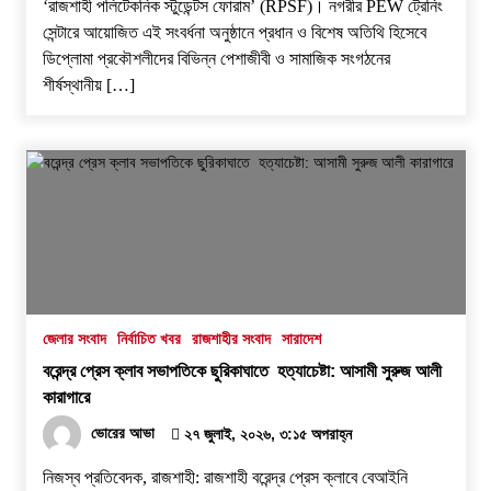
‘রাজশাহী পলিটেকনিক স্টুডেন্টস ফোরাম’ (RPSF)। ​নগরীর PEW ট্রেনিং
সেন্টারে আয়োজিত এই সংবর্ধনা অনুষ্ঠানে প্রধান ও বিশেষ অতিথি হিসেবে
ডিপ্লোমা প্রকৌশলীদের বিভিন্ন পেশাজীবী ও সামাজিক সংগঠনের
শীর্ষস্থানীয় […]
জেলার সংবাদ
নির্বাচিত খবর
রাজশাহীর সংবাদ
সারাদেশ
বরেন্দ্র প্রেস ক্লাব সভাপতিকে ছুরিকাঘাতে হত্যাচেষ্টা: আসামী সুরুজ আলী
কারাগারে
ভোরের আভা
২৭ জুলাই, ২০২৬, ৩:১৫ অপরাহ্ন
নিজস্ব প্রতিবেদক, রাজশাহী: ​রাজশাহী বরেন্দ্র প্রেস ক্লাবে বেআইনি