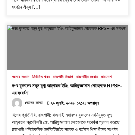
সংগঠন ঐক্য […]
জেলার সংবাদ
নির্বাচিত খবর
রাজশাহী বিভাগ
রাজশাহীর সংবাদ
সারাদেশ
নগর যুবদলের নতুন যুগ্ম আহ্বায়ক ইঞ্জি. আরিফুজ্জামান সোহেলকে RPSF-
এর সংবর্ধনা
ভোরের আভা
২৯ জুলাই, ২০২৬, ১২:২১ অপরাহ্ন
বিশেষ প্রতিনিধি, রাজশাহী: রাজশাহী মহানগর যুবদলের নবনিযুক্ত যুগ্ম
আহ্বায়ক প্রকৌশলী মো. আরিফুজ্জামান সোহেলকে সংবর্ধনা প্রদান করেছে
রাজশাহী পলিটেকনিক ইনস্টিটিউটের সাবেক ও বর্তমান শিক্ষার্থীদের সংগঠন