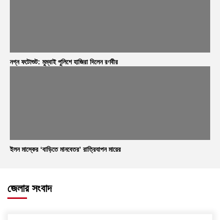
নগ্ন ফটোশুট: মুম্বাই পুলিশে হাজিরা দিলেন রণবীর
ইলন মাস্কের ‘বাড়িতে মানবেতর’ রাত্রিযাপন মায়ের
জেলার সংবাদ