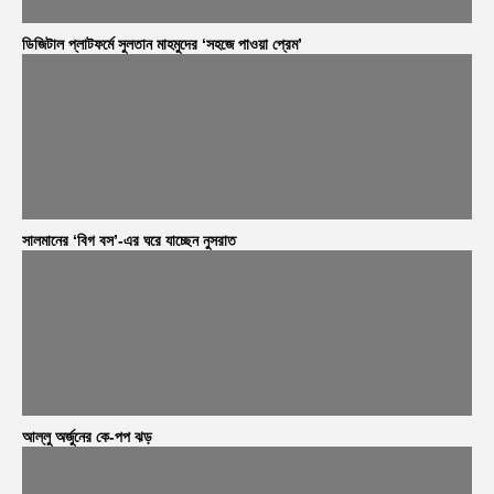
ডিজিটাল প্লাটফর্মে সুলতান মাহমুদের ‘সহজে পাওয়া প্রেম’
সালমানের ‘বিগ বস’-এর ঘরে যাচ্ছেন নুসরাত
আল্লু অর্জুনের কে-পপ ঝড়