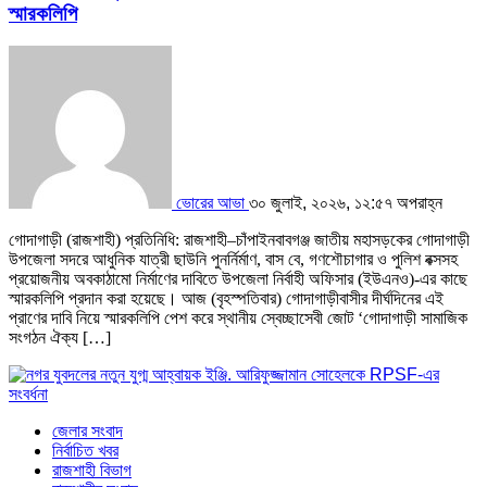
স্মারকলিপি
ভোরের আভা
৩০ জুলাই, ২০২৬, ১২:৫৭ অপরাহ্ন
গোদাগাড়ী (রাজশাহী) প্রতিনিধি: রাজশাহী–চাঁপাইনবাবগঞ্জ জাতীয় মহাসড়কের গোদাগাড়ী
উপজেলা সদরে আধুনিক যাত্রী ছাউনি পুনর্নির্মাণ, বাস বে, গণশৌচাগার ও পুলিশ বক্সসহ
প্রয়োজনীয় অবকাঠামো নির্মাণের দাবিতে উপজেলা নির্বাহী অফিসার (ইউএনও)-এর কাছে
স্মারকলিপি প্রদান করা হয়েছে। ​আজ (বৃহস্পতিবার) গোদাগাড়ীবাসীর দীর্ঘদিনের এই
প্রাণের দাবি নিয়ে স্মারকলিপি পেশ করে স্থানীয় স্বেচ্ছাসেবী জোট ‘গোদাগাড়ী সামাজিক
সংগঠন ঐক্য […]
জেলার সংবাদ
নির্বাচিত খবর
রাজশাহী বিভাগ