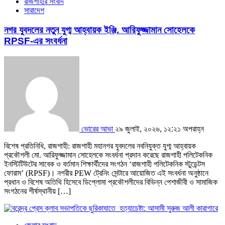
রাজশাহীর সংবাদ
সারাদেশ
নগর যুবদলের নতুন যুগ্ম আহ্বায়ক ইঞ্জি. আরিফুজ্জামান সোহেলকে
RPSF-এর সংবর্ধনা
ভোরের আভা
২৯ জুলাই, ২০২৬, ১২:২১ অপরাহ্ন
বিশেষ প্রতিনিধি, রাজশাহী: রাজশাহী মহানগর যুবদলের নবনিযুক্ত যুগ্ম আহ্বায়ক
প্রকৌশলী মো. আরিফুজ্জামান সোহেলকে সংবর্ধনা প্রদান করেছে রাজশাহী পলিটেকনিক
ইনস্টিটিউটের সাবেক ও বর্তমান শিক্ষার্থীদের সংগঠন ‘রাজশাহী পলিটেকনিক স্টুডেন্টস
ফোরাম’ (RPSF)। ​নগরীর PEW ট্রেনিং সেন্টারে আয়োজিত এই সংবর্ধনা অনুষ্ঠানে
প্রধান ও বিশেষ অতিথি হিসেবে ডিপ্লোমা প্রকৌশলীদের বিভিন্ন পেশাজীবী ও সামাজিক
সংগঠনের শীর্ষস্থানীয় […]