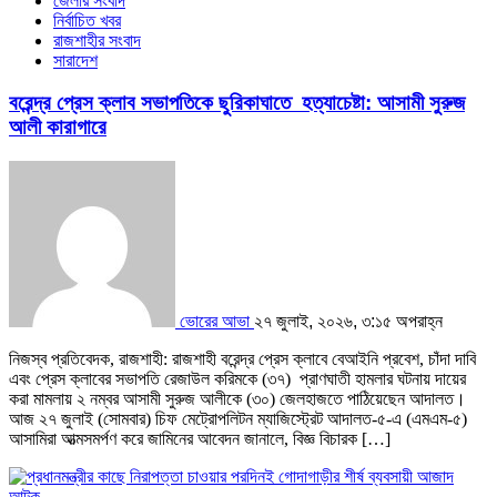
জেলার সংবাদ
নির্বাচিত খবর
রাজশাহীর সংবাদ
সারাদেশ
বরেন্দ্র প্রেস ক্লাব সভাপতিকে ছুরিকাঘাতে হত্যাচেষ্টা: আসামী সুরুজ
আলী কারাগারে
ভোরের আভা
২৭ জুলাই, ২০২৬, ৩:১৫ অপরাহ্ন
নিজস্ব প্রতিবেদক, রাজশাহী: ​রাজশাহী বরেন্দ্র প্রেস ক্লাবে বেআইনি প্রবেশ, চাঁদা দাবি
এবং প্রেস ক্লাবের সভাপতি রেজাউল করিমকে (৩৭) প্রাণঘাতী হামলার ঘটনায় দায়ের
করা মামলায় ২ নম্বর আসামী সুরুজ আলীকে (৩০) জেলহাজতে পাঠিয়েছেন আদালত। ​
আজ ২৭ জুলাই (সোমবার) চিফ মেট্রোপলিটন ম্যাজিস্ট্রেট আদালত-৫-এ (এমএম-৫)
আসামিরা আত্মসমর্পণ করে জামিনের আবেদন জানালে, বিজ্ঞ বিচারক […]