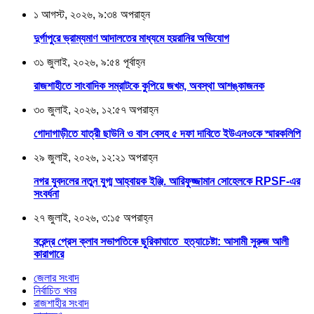
১ আগস্ট, ২০২৬, ৯:৩৪ অপরাহ্ন
দুর্গাপুরে ভ্রাম্যমাণ আদালতের মাধ্যমে হয়রানির অভিযোগ
৩১ জুলাই, ২০২৬, ৯:৫৪ পূর্বাহ্ন
রাজশাহীতে সাংবাদিক সম্রাটকে কুপিয়ে জখম, অবস্থা আশঙ্কাজনক
৩০ জুলাই, ২০২৬, ১২:৫৭ অপরাহ্ন
গোদাগাড়ীতে যাত্রী ছাউনি ও বাস বেসহ ৫ দফা দাবিতে ইউএনওকে স্মারকলিপি
২৯ জুলাই, ২০২৬, ১২:২১ অপরাহ্ন
নগর যুবদলের নতুন যুগ্ম আহ্বায়ক ইঞ্জি. আরিফুজ্জামান সোহেলকে RPSF-এর
সংবর্ধনা
২৭ জুলাই, ২০২৬, ৩:১৫ অপরাহ্ন
বরেন্দ্র প্রেস ক্লাব সভাপতিকে ছুরিকাঘাতে হত্যাচেষ্টা: আসামী সুরুজ আলী
কারাগারে
জেলার সংবাদ
নির্বাচিত খবর
রাজশাহীর সংবাদ