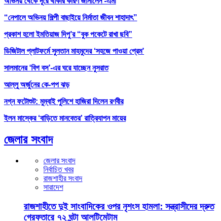
অভিনয় থেকে দূরে থাকার কারণ জানালেন -এমা
“নেপালে অভিনয় শিল্পী বাছাইয়ে নির্মাতা জীবন শাহাদাৎ”
প্রকাশ হলো ইমতিয়াজ দিপু’র “বুক পকেটে রাখা ছবি”
ডিজিটাল প্লাটফর্মে সুলতান মাহমুদের ‘সহজে পাওয়া প্রেম’
সালমানের ‘বিগ বস’-এর ঘরে যাচ্ছেন নুসরাত
আল্লু অর্জুনের কে-পপ ঝড়
নগ্ন ফটোশুট: মুম্বাই পুলিশে হাজিরা দিলেন রণবীর
ইলন মাস্কের ‘বাড়িতে মানবেতর’ রাত্রিযাপন মায়ের
জেলার সংবাদ
জেলার সংবাদ
নির্বাচিত খবর
রাজশাহীর সংবাদ
সারাদেশ
রাজশাহীতে দুই সাংবাদিকের ওপর নৃশংস হামলা: সন্ত্রাসীদের দ্রুত
গ্রেফতারে ৭২ ঘন্টা আলটিমেটাম