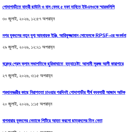
গোদাগাড়ীতে যাত্রী ছাউনি ও বাস বেসহ ৫ দফা দাবিতে ইউএনওকে স্মারকলিপি
৩০ জুলাই, ২০২৬, ১২:৫৭ অপরাহ্ন
নগর যুবদলের নতুন যুগ্ম আহ্বায়ক ইঞ্জি. আরিফুজ্জামান সোহেলকে RPSF-এর সংবর্ধনা
২৯ জুলাই, ২০২৬, ১২:২১ অপরাহ্ন
বরেন্দ্র প্রেস ক্লাব সভাপতিকে ছুরিকাঘাতে হত্যাচেষ্টা: আসামী সুরুজ আলী কারাগারে
২৭ জুলাই, ২০২৬, ৩:১৫ অপরাহ্ন
প্রধানমন্ত্রীর কাছে নিরাপত্তা চাওয়ার পরদিনই গোদাগাড়ীর শীর্ষ ব্যবসায়ী আজাদ আটক
২০ জুলাই, ২০২৬, ১:১৫ অপরাহ্ন
বাগমারায় যুবদলের নেতাকে পিটিয়ে আহত করলো ছাত্রদলের তিন নেতা