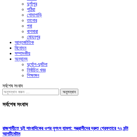
দুর্গাপুর
পুঠিয়া
গোদাগাড়ি
তানোর
পবা
বাগমারা
মোহনপুর
আন্তর্জাতিক
বিনোদন
সম্পাদকীয়
অন্যান্য
দুর্যোগ-দুর্ঘটনা
নির্বাচিত খবর
শিক্ষাঙ্গন
সর্বশেষ সংবাদ
অনুসন্ধানঃ
সর্বশেষ সংবাদ
রাজশাহীতে দুই সাংবাদিকের ওপর নৃশংস হামলা: সন্ত্রাসীদের দ্রুত গ্রেফতারে ৭২ ঘন্টা
আলটিমেটাম