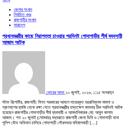
জেলার সংবাদ
নির্বাচিত খবর
রাজশাহীর সংবাদ
সারাদেশ
প্রধানমন্ত্রীর কাছে নিরাপত্তা চাওয়ার পরদিনই গোদাগাড়ীর শীর্ষ ব্যবসায়ী
আজাদ আটক
ভোরের আভা
২০ জুলাই, ২০২৬, ১:১৫ অপরাহ্ন
স্টাফ রিপোর্টার, রাজশাহী: বিগত সরকারের আমলে দায়েরকৃত হয়রানিমূলক মামলা ও
প্রাণনাশের হুমকি থেকে রক্ষা পেতে প্রধানমন্ত্রীর হস্তক্ষেপ কামনার ঠিক পরদিনই আটক
হয়েছেন রাজশাহীর গোদাগাড়ীর শীর্ষ ব্যবসায়ী ও আমদানিকারক মো: আবুল কালাম
আজাদ। ​গত ২০ জুলাই (সোমবার) মধ্যরাতে রাজশাহী জেলা ডিবি ও গোদাগাড়ী থানা
পুলিশ যৌথ অভিযান চালিয়ে গোদাগাড়ী পৌরসভার মহিষালবাড়ী […]