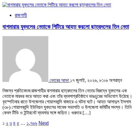
রাজশাহী
বাগমারায় যুবদলের নেতাকে পিটিয়ে আহত করলো ছাত্রদলের তিন নেতা
ভোরের আভা
১৭ জুলাই, ২০২৬, ৮:০৬ অপরাহ্ন
‎নিজস্ব প্রতিবেদক:‎রাজশাহীর বাগমারায় ছাত্রদলের তিন নেতার বিরুদ্ধে যুবদলের এক
নেতাকে মারধর করে আহত করা এবং তাঁর ব্যবসাপ্রতিষ্ঠানে ভাঙচুরের অভিযোগ উঠেছে।
বৃহস্পতিবার রাতে উপজেলার গোয়ালকান্দি বাজারে এ ঘটনা ঘটে। ‎আহত আসাদুল ইসলাম
(৩৮) গোয়ালকান্দি ইউনিয়ন যুবদলের সাবেক সভাপতি ও উপজেলা কমিটির সদস্য। তিনি
কেবল টিভি ও ইন্টারনেট ব্যবসার সঙ্গে জড়িত। গুরুতর […]
পোস্ট
১
২
৩
৪
৫
…
১,৭৬৯
Next
পেজিনেশন