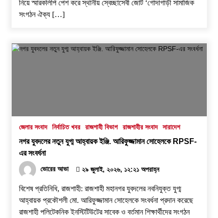
নিয়ে স্মারকলিপি পেশ করে স্থানীয় স্বেচ্ছাসেবী জোট ‘গোদাগাড়ী সামাজিক
সংগঠন ঐক্য […]
জেলার সংবাদ
নির্বাচিত খবর
রাজশাহী বিভাগ
রাজশাহীর সংবাদ
সারাদেশ
নগর যুবদলের নতুন যুগ্ম আহ্বায়ক ইঞ্জি. আরিফুজ্জামান সোহেলকে RPSF-
এর সংবর্ধনা
ভোরের আভা
২৯ জুলাই, ২০২৬, ১২:২১ অপরাহ্ন
বিশেষ প্রতিনিধি, রাজশাহী: রাজশাহী মহানগর যুবদলের নবনিযুক্ত যুগ্ম
আহ্বায়ক প্রকৌশলী মো. আরিফুজ্জামান সোহেলকে সংবর্ধনা প্রদান করেছে
রাজশাহী পলিটেকনিক ইনস্টিটিউটের সাবেক ও বর্তমান শিক্ষার্থীদের সংগঠন