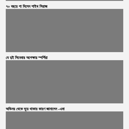
৭০ বছরে পা দিলেন শাইখ সিরাজ
যে দুই সিনেমার অপেক্ষায় স্পর্শিয়া
অভিনয় থেকে দূরে থাকার কারণ জানালেন -এমা