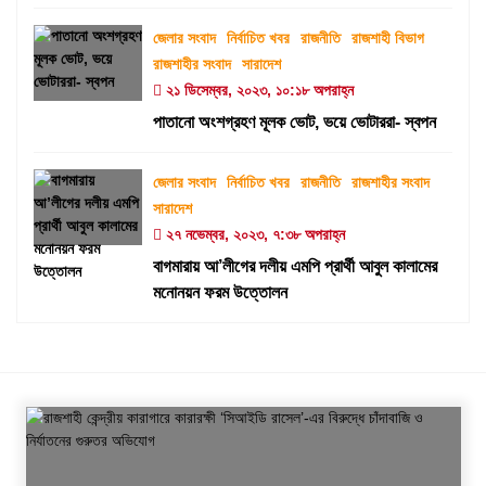
জেলার সংবাদ
নির্বাচিত খবর
রাজনীতি
রাজশাহী বিভাগ
রাজশাহীর সংবাদ
সারাদেশ
২১ ডিসেম্বর, ২০২৩, ১০:১৮ অপরাহ্ন
পাতানো অংশগ্রহণ মূলক ভোট, ভয়ে ভোটাররা- স্বপন
জেলার সংবাদ
নির্বাচিত খবর
রাজনীতি
রাজশাহীর সংবাদ
সারাদেশ
২৭ নভেম্বর, ২০২৩, ৭:৩৮ অপরাহ্ন
বাগমারায় আ’লীগের দলীয় এমপি প্রার্থী আবুল কালামের
মনোনয়ন ফরম উত্তোলন