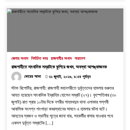
জেলার সংবাদ
নির্বাচিত খবর
রাজশাহীর সংবাদ
সারাদেশ
রাজশাহীতে সাংবাদিক সম্রাটকে কুপিয়ে জখম, অবস্থা আশঙ্কাজনক
ভোরের আভা
৩১ জুলাই, ২০২৬, ৯:৫৪ পূর্বাহ্ন
স্টাফ রিপোর্টার, রাজশাহী: রাজশাহী মহানগরীতে দুর্বৃত্তদের হামলায় গুরুতর
আহত হয়েছেন সাংবাদিক ইব্রাহিম হোসেন সম্রাট (২৭)। বৃহস্পতিবার (৩০
জুলাই) রাত প্রায় ১০টার দিকে নগরীর শাহমখদুম থানা এলাকার পল্লবী
আবাসিক সংলগ্ন গাংপাড়া কবরস্থানের সামনে এ হামলার ঘটনা ঘটে।
আহতের স্বজন ও স্থানীয় সূত্রে জানা যায়, সহকর্মীর বাসায় যাওয়ার পথে
একদল দুর্বৃত্ত সম্রাটের […]