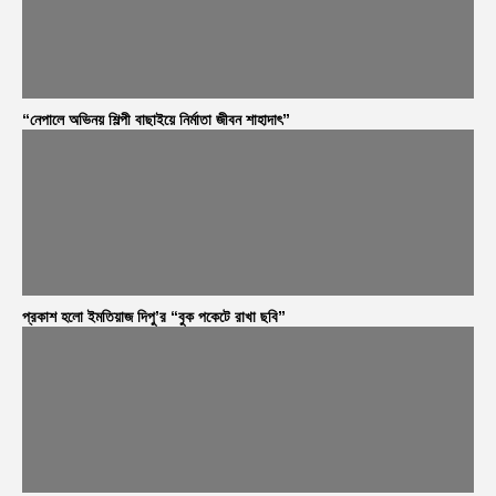
“নেপালে অভিনয় শিল্পী বাছাইয়ে নির্মাতা জীবন শাহাদাৎ”
প্রকাশ হলো ইমতিয়াজ দিপু’র “বুক পকেটে রাখা ছবি”