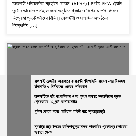
‘রাজশাহী পলিটেকনিক স্টুডেন্টস ফোরাম’ (RPSF)। ​নগরীর PEW ট্রেনিং
সেন্টারে আয়োজিত এই সংবর্ধনা অনুষ্ঠানে প্রধান ও বিশেষ অতিথি হিসেবে
ডিপ্লোমা প্রকৌশলীদের বিভিন্ন পেশাজীবী ও সামাজিক সংগঠনের
শীর্ষস্থানীয় […]
রাজশাহী কেন্দ্রীয় কারাগারে কারারক্ষী ‘সিআইডি রাসেল’-এর বিরুদ্ধে
চাঁদাবাজি ও নির্যাতনের গুরুতর অভিযোগ
জেলার সংবাদ
নির্বাচিত খবর
রাজশাহীর সংবাদ
সারাদেশ
রাজশাহীতে দুই সাংবাদিকের ওপর নৃশংস হামলা: সন্ত্রাসীদের দ্রুত
গ্রেফতারে ৭২ ঘন্টা আলটিমেটাম
বরেন্দ্র প্রেস ক্লাব সভাপতিকে ছুরিকাঘাতে হত্যাচেষ্টা: আসামী সুরুজ আলী
কারাগারে
পুলিশ কোনো দলের লাঠিয়াল বাহিনী নয়: স্বরাষ্ট্রমন্ত্রী
ভোরের আভা
২৭ জুলাই, ২০২৬, ৩:১৫ অপরাহ্ন
স্বরাষ্ট্র মন্ত্রণালয়ের তালিকাভুক্ত মাদক কারবারির প্রকাশ্যে চলাফেরা,
জনমনে ক্ষোভ
নিজস্ব প্রতিবেদক, রাজশাহী: ​রাজশাহী বরেন্দ্র প্রেস ক্লাবে বেআইনি