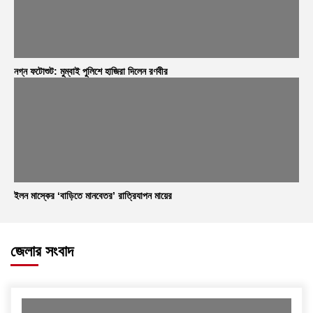
নগ্ন ফটোশুট: মুম্বাই পুলিশে হাজিরা দিলেন রণবীর
ইলন মাস্কের ‘বাড়িতে মানবেতর’ রাত্রিযাপন মায়ের
জেলার সংবাদ