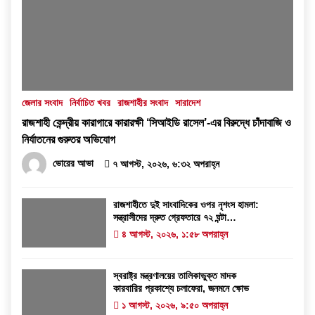
জেলার সংবাদ
নির্বাচিত খবর
রাজশাহীর সংবাদ
সারাদেশ
রাজশাহী কেন্দ্রীয় কারাগারে কারারক্ষী ‘সিআইডি রাসেল’-এর বিরুদ্ধে চাঁদাবাজি ও
নির্যাতনের গুরুতর অভিযোগ
ভোরের আভা
৭ আগস্ট, ২০২৬, ৬:৩২ অপরাহ্ন
রাজশাহীতে দুই সাংবাদিকের ওপর নৃশংস হামলা:
সন্ত্রাসীদের দ্রুত গ্রেফতারে ৭২ ঘন্টা
আলটিমেটাম
৪ আগস্ট, ২০২৬, ১:৫৮ অপরাহ্ন
স্বরাষ্ট্র মন্ত্রণালয়ের তালিকাভুক্ত মাদক
কারবারির প্রকাশ্যে চলাফেরা, জনমনে ক্ষোভ
১ আগস্ট, ২০২৬, ৯:৫০ অপরাহ্ন