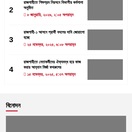
রাজশাহীতে শিশুশ্রম নিরসনে বিভাগীয় কর্মশালা
অনুষ্ঠিত
2
৮ জানুয়ারি, ২০২৬, ২:০৫ অপরাহ্ন
রাজশাহী-১ আসনে প্রার্থী বদলের দাবি জোরালো
হচ্ছে
3
২৫ নভেম্বর, ২০২৫, ৬:০৮ অপরাহ্ন
রাজশাহীতে নেতাকর্মীদের ঐক্যবদ্ধ হয়ে কাজ
করার আহ্বান মির্জা ফখরুলের
4
১৫ নভেম্বর, ২০২৫, ৫:৩৭ অপরাহ্ন
বিনোদন