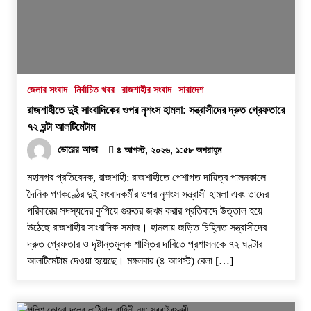
জেলার সংবাদ
নির্বাচিত খবর
রাজশাহীর সংবাদ
সারাদেশ
রাজশাহীতে দুই সাংবাদিকের ওপর নৃশংস হামলা: সন্ত্রাসীদের দ্রুত গ্রেফতারে
৭২ ঘন্টা আলটিমেটাম
ভোরের আভা
৪ আগস্ট, ২০২৬, ১:৫৮ অপরাহ্ন
​মহানগর প্রতিবেদক, রাজশাহী: রাজশাহীতে পেশাগত দায়িত্ব পালনকালে
দৈনিক গণকণ্ঠের দুই সংবাদকর্মীর ওপর নৃশংস সন্ত্রাসী হামলা এবং তাদের
পরিবারের সদস্যদের কুপিয়ে গুরুতর জখম করার প্রতিবাদে উত্তাল হয়ে
উঠেছে রাজশাহীর সাংবাদিক সমাজ। হামলায় জড়িত চিহ্নিত সন্ত্রাসীদের
দ্রুত গ্রেফতার ও দৃষ্টান্তমূলক শাস্তির দাবিতে প্রশাসনকে ৭২ ঘণ্টার
আলটিমেটাম দেওয়া হয়েছে। ​মঙ্গলবার (৪ আগস্ট) বেলা […]