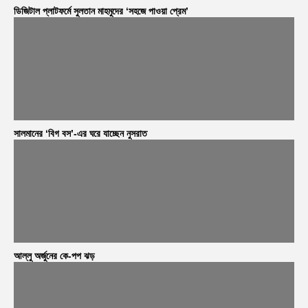
ডিজিটাল প্লাটফর্মে সুলতান মাহমুদের ‘সহজে পাওয়া প্রেম’
সালমানের ‘বিগ বস’-এর ঘরে যাচ্ছেন নুসরাত
আল্লু অর্জুনের কে-পপ ঝড়