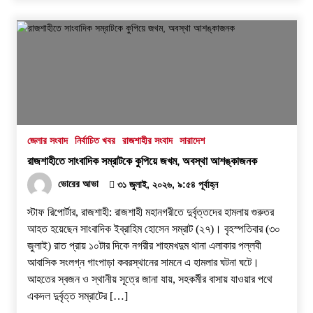
জেলার সংবাদ
নির্বাচিত খবর
রাজশাহীর সংবাদ
সারাদেশ
রাজশাহীতে সাংবাদিক সম্রাটকে কুপিয়ে জখম, অবস্থা আশঙ্কাজনক
ভোরের আভা
৩১ জুলাই, ২০২৬, ৯:৫৪ পূর্বাহ্ন
স্টাফ রিপোর্টার, রাজশাহী: রাজশাহী মহানগরীতে দুর্বৃত্তদের হামলায় গুরুতর
আহত হয়েছেন সাংবাদিক ইব্রাহিম হোসেন সম্রাট (২৭)। বৃহস্পতিবার (৩০
জুলাই) রাত প্রায় ১০টার দিকে নগরীর শাহমখদুম থানা এলাকার পল্লবী
আবাসিক সংলগ্ন গাংপাড়া কবরস্থানের সামনে এ হামলার ঘটনা ঘটে।
আহতের স্বজন ও স্থানীয় সূত্রে জানা যায়, সহকর্মীর বাসায় যাওয়ার পথে
একদল দুর্বৃত্ত সম্রাটের […]