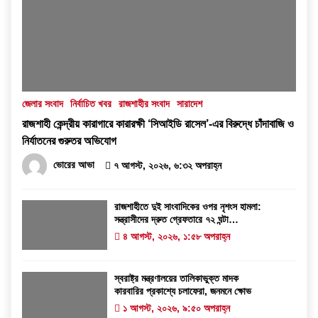
জেলার সংবাদ
নির্বাচিত খবর
রাজশাহীর সংবাদ
সারাদেশ
রাজশাহী কেন্দ্রীয় কারাগারে কারারক্ষী ‘সিআইডি রাসেল’-এর বিরুদ্ধে চাঁদাবাজি ও
নির্যাতনের গুরুতর অভিযোগ
ভোরের আভা
৭ আগস্ট, ২০২৬, ৬:৩২ অপরাহ্ন
রাজশাহীতে দুই সাংবাদিকের ওপর নৃশংস হামলা:
সন্ত্রাসীদের দ্রুত গ্রেফতারে ৭২ ঘন্টা
আলটিমেটাম
৪ আগস্ট, ২০২৬, ১:৫৮ অপরাহ্ন
স্বরাষ্ট্র মন্ত্রণালয়ের তালিকাভুক্ত মাদক
কারবারির প্রকাশ্যে চলাফেরা, জনমনে ক্ষোভ
১ আগস্ট, ২০২৬, ৯:৫০ অপরাহ্ন