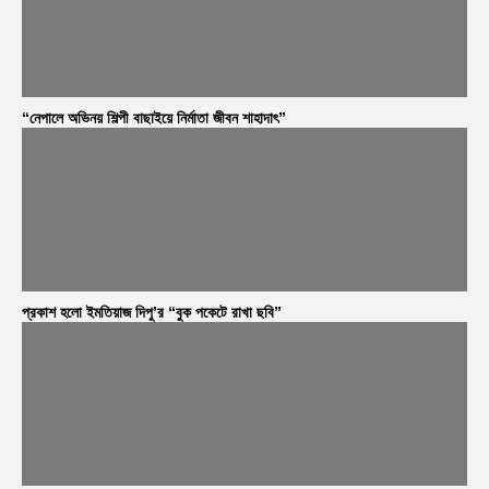
“নেপালে অভিনয় শিল্পী বাছাইয়ে নির্মাতা জীবন শাহাদাৎ”
প্রকাশ হলো ইমতিয়াজ দিপু’র “বুক পকেটে রাখা ছবি”