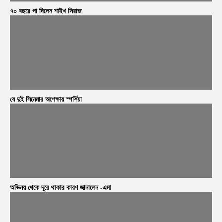
৭০ বছরে পা দিলেন শাইখ সিরাজ
যে দুই সিনেমার অপেক্ষায় স্পর্শিয়া
অভিনয় থেকে দূরে থাকার কারণ জানালেন -এমা