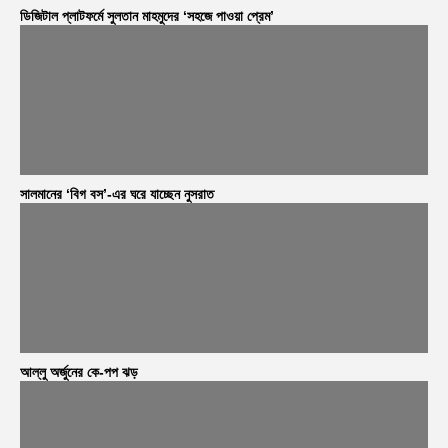
ডিজিটাল প্লাটফর্মে সুলতান মাহমুদের ‘সহজে পাওয়া প্রেম’
সালমানের ‘বিগ বস’-এর ঘরে যাচ্ছেন নুসরাত
আল্লু অর্জুনের কে-পপ ঝড়