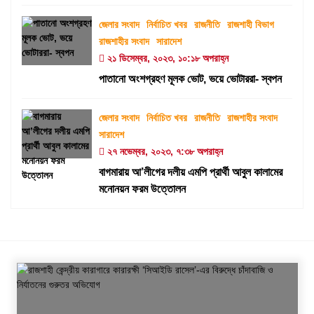
জেলার সংবাদ
নির্বাচিত খবর
রাজনীতি
রাজশাহী বিভাগ
রাজশাহীর সংবাদ
সারাদেশ
২১ ডিসেম্বর, ২০২৩, ১০:১৮ অপরাহ্ন
পাতানো অংশগ্রহণ মূলক ভোট, ভয়ে ভোটাররা- স্বপন
জেলার সংবাদ
নির্বাচিত খবর
রাজনীতি
রাজশাহীর সংবাদ
সারাদেশ
২৭ নভেম্বর, ২০২৩, ৭:৩৮ অপরাহ্ন
বাগমারায় আ’লীগের দলীয় এমপি প্রার্থী আবুল কালামের
মনোনয়ন ফরম উত্তোলন