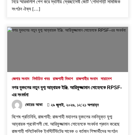
নিয়ে স্মারকলিপি পেশ করে স্থানীয় স্বেচ্ছাসেবী জোট ‘গোদাগাড়ী সামাজিক
সংগঠন ঐক্য […]
জেলার সংবাদ
নির্বাচিত খবর
রাজশাহী বিভাগ
রাজশাহীর সংবাদ
সারাদেশ
নগর যুবদলের নতুন যুগ্ম আহ্বায়ক ইঞ্জি. আরিফুজ্জামান সোহেলকে RPSF-
এর সংবর্ধনা
ভোরের আভা
২৯ জুলাই, ২০২৬, ১২:২১ অপরাহ্ন
বিশেষ প্রতিনিধি, রাজশাহী: রাজশাহী মহানগর যুবদলের নবনিযুক্ত যুগ্ম
আহ্বায়ক প্রকৌশলী মো. আরিফুজ্জামান সোহেলকে সংবর্ধনা প্রদান করেছে
রাজশাহী পলিটেকনিক ইনস্টিটিউটের সাবেক ও বর্তমান শিক্ষার্থীদের সংগঠন