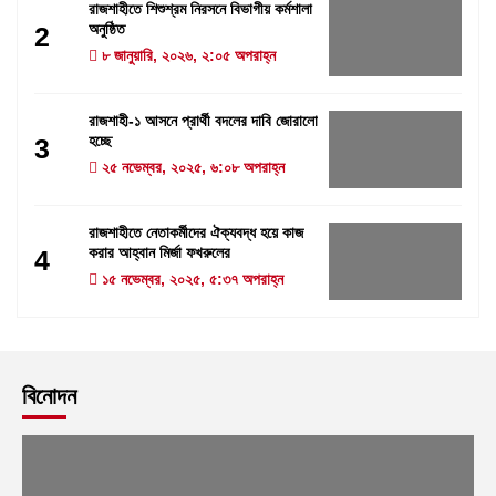
রাজশাহীতে শিশুশ্রম নিরসনে বিভাগীয় কর্মশালা
অনুষ্ঠিত
2
৮ জানুয়ারি, ২০২৬, ২:০৫ অপরাহ্ন
রাজশাহী-১ আসনে প্রার্থী বদলের দাবি জোরালো
হচ্ছে
3
২৫ নভেম্বর, ২০২৫, ৬:০৮ অপরাহ্ন
রাজশাহীতে নেতাকর্মীদের ঐক্যবদ্ধ হয়ে কাজ
করার আহ্বান মির্জা ফখরুলের
4
১৫ নভেম্বর, ২০২৫, ৫:৩৭ অপরাহ্ন
বিনোদন