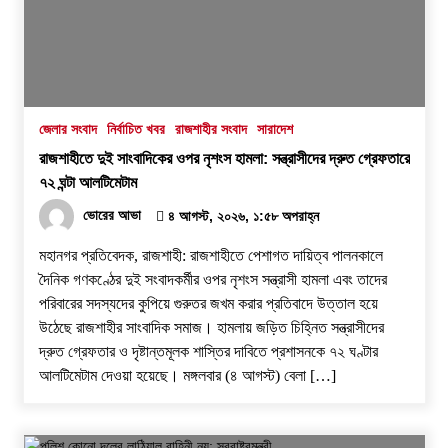
জেলার সংবাদ
নির্বাচিত খবর
রাজশাহীর সংবাদ
সারাদেশ
রাজশাহীতে দুই সাংবাদিকের ওপর নৃশংস হামলা: সন্ত্রাসীদের দ্রুত গ্রেফতারে
৭২ ঘন্টা আলটিমেটাম
ভোরের আভা
৪ আগস্ট, ২০২৬, ১:৫৮ অপরাহ্ন
​মহানগর প্রতিবেদক, রাজশাহী: রাজশাহীতে পেশাগত দায়িত্ব পালনকালে
দৈনিক গণকণ্ঠের দুই সংবাদকর্মীর ওপর নৃশংস সন্ত্রাসী হামলা এবং তাদের
পরিবারের সদস্যদের কুপিয়ে গুরুতর জখম করার প্রতিবাদে উত্তাল হয়ে
উঠেছে রাজশাহীর সাংবাদিক সমাজ। হামলায় জড়িত চিহ্নিত সন্ত্রাসীদের
দ্রুত গ্রেফতার ও দৃষ্টান্তমূলক শাস্তির দাবিতে প্রশাসনকে ৭২ ঘণ্টার
আলটিমেটাম দেওয়া হয়েছে। ​মঙ্গলবার (৪ আগস্ট) বেলা […]