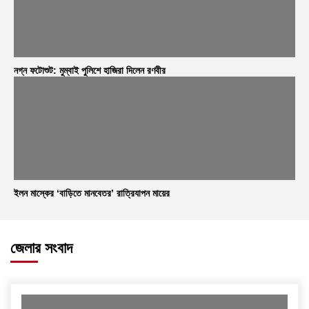
নগ্ন ফটোশুট: মুম্বাই পুলিশে হাজিরা দিলেন রণবীর
ইলন মাস্কের ‘বাড়িতে মানবেতর’ রাত্রিযাপন মায়ের
জেলার সংবাদ