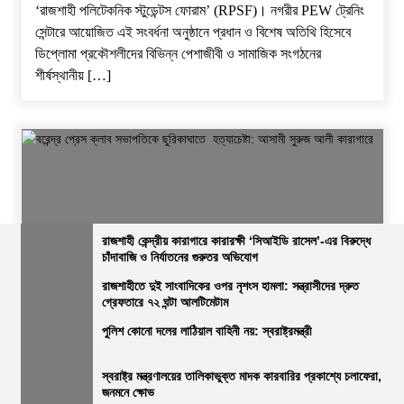
‘রাজশাহী পলিটেকনিক স্টুডেন্টস ফোরাম’ (RPSF)। ​নগরীর PEW ট্রেনিং
সেন্টারে আয়োজিত এই সংবর্ধনা অনুষ্ঠানে প্রধান ও বিশেষ অতিথি হিসেবে
ডিপ্লোমা প্রকৌশলীদের বিভিন্ন পেশাজীবী ও সামাজিক সংগঠনের
শীর্ষস্থানীয় […]
রাজশাহী কেন্দ্রীয় কারাগারে কারারক্ষী ‘সিআইডি রাসেল’-এর বিরুদ্ধে
চাঁদাবাজি ও নির্যাতনের গুরুতর অভিযোগ
জেলার সংবাদ
নির্বাচিত খবর
রাজশাহীর সংবাদ
সারাদেশ
রাজশাহীতে দুই সাংবাদিকের ওপর নৃশংস হামলা: সন্ত্রাসীদের দ্রুত
গ্রেফতারে ৭২ ঘন্টা আলটিমেটাম
বরেন্দ্র প্রেস ক্লাব সভাপতিকে ছুরিকাঘাতে হত্যাচেষ্টা: আসামী সুরুজ আলী
কারাগারে
পুলিশ কোনো দলের লাঠিয়াল বাহিনী নয়: স্বরাষ্ট্রমন্ত্রী
ভোরের আভা
২৭ জুলাই, ২০২৬, ৩:১৫ অপরাহ্ন
স্বরাষ্ট্র মন্ত্রণালয়ের তালিকাভুক্ত মাদক কারবারির প্রকাশ্যে চলাফেরা,
জনমনে ক্ষোভ
নিজস্ব প্রতিবেদক, রাজশাহী: ​রাজশাহী বরেন্দ্র প্রেস ক্লাবে বেআইনি