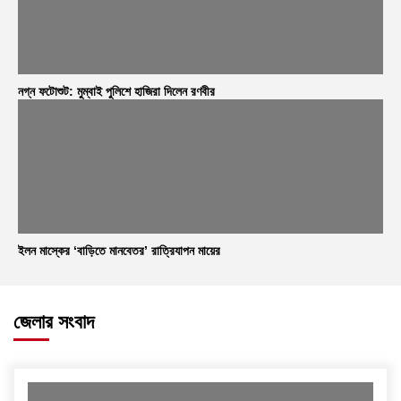
নগ্ন ফটোশুট: মুম্বাই পুলিশে হাজিরা দিলেন রণবীর
ইলন মাস্কের ‘বাড়িতে মানবেতর’ রাত্রিযাপন মায়ের
জেলার সংবাদ