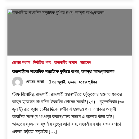
জেলার সংবাদ
নির্বাচিত খবর
রাজশাহীর সংবাদ
সারাদেশ
রাজশাহীতে সাংবাদিক সম্রাটকে কুপিয়ে জখম, অবস্থা আশঙ্কাজনক
ভোরের আভা
৩১ জুলাই, ২০২৬, ৯:৫৪ পূর্বাহ্ন
স্টাফ রিপোর্টার, রাজশাহী: রাজশাহী মহানগরীতে দুর্বৃত্তদের হামলায় গুরুতর
আহত হয়েছেন সাংবাদিক ইব্রাহিম হোসেন সম্রাট (২৭)। বৃহস্পতিবার (৩০
জুলাই) রাত প্রায় ১০টার দিকে নগরীর শাহমখদুম থানা এলাকার পল্লবী
আবাসিক সংলগ্ন গাংপাড়া কবরস্থানের সামনে এ হামলার ঘটনা ঘটে।
আহতের স্বজন ও স্থানীয় সূত্রে জানা যায়, সহকর্মীর বাসায় যাওয়ার পথে
একদল দুর্বৃত্ত সম্রাটের […]