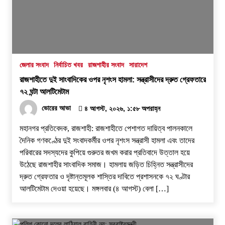
জেলার সংবাদ
নির্বাচিত খবর
রাজশাহীর সংবাদ
সারাদেশ
রাজশাহীতে দুই সাংবাদিকের ওপর নৃশংস হামলা: সন্ত্রাসীদের দ্রুত গ্রেফতারে
৭২ ঘন্টা আলটিমেটাম
ভোরের আভা
৪ আগস্ট, ২০২৬, ১:৫৮ অপরাহ্ন
​মহানগর প্রতিবেদক, রাজশাহী: রাজশাহীতে পেশাগত দায়িত্ব পালনকালে
দৈনিক গণকণ্ঠের দুই সংবাদকর্মীর ওপর নৃশংস সন্ত্রাসী হামলা এবং তাদের
পরিবারের সদস্যদের কুপিয়ে গুরুতর জখম করার প্রতিবাদে উত্তাল হয়ে
উঠেছে রাজশাহীর সাংবাদিক সমাজ। হামলায় জড়িত চিহ্নিত সন্ত্রাসীদের
দ্রুত গ্রেফতার ও দৃষ্টান্তমূলক শাস্তির দাবিতে প্রশাসনকে ৭২ ঘণ্টার
আলটিমেটাম দেওয়া হয়েছে। ​মঙ্গলবার (৪ আগস্ট) বেলা […]