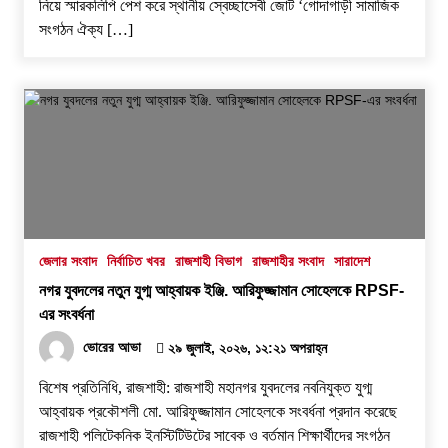
নিয়ে স্মারকলিপি পেশ করে স্থানীয় স্বেচ্ছাসেবী জোট ‘গোদাগাড়ী সামাজিক
সংগঠন ঐক্য […]
জেলার সংবাদ
নির্বাচিত খবর
রাজশাহী বিভাগ
রাজশাহীর সংবাদ
সারাদেশ
নগর যুবদলের নতুন যুগ্ম আহ্বায়ক ইঞ্জি. আরিফুজ্জামান সোহেলকে RPSF-
এর সংবর্ধনা
ভোরের আভা
২৯ জুলাই, ২০২৬, ১২:২১ অপরাহ্ন
বিশেষ প্রতিনিধি, রাজশাহী: রাজশাহী মহানগর যুবদলের নবনিযুক্ত যুগ্ম
আহ্বায়ক প্রকৌশলী মো. আরিফুজ্জামান সোহেলকে সংবর্ধনা প্রদান করেছে
রাজশাহী পলিটেকনিক ইনস্টিটিউটের সাবেক ও বর্তমান শিক্ষার্থীদের সংগঠন