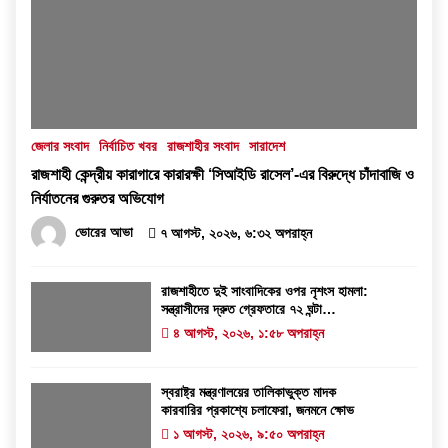
জেলার সংবাদ
নির্বাচিত খবর
রাজশাহীর সংবাদ
সারাদেশ
রাজশাহী কেন্দ্রীয় কারাগারে কারারক্ষী ‘সিআইডি রাসেল’-এর বিরুদ্ধে চাঁদাবাজি ও
নির্যাতনের গুরুতর অভিযোগ
ভোরের আভা
৭ আগস্ট, ২০২৬, ৬:৩২ অপরাহ্ন
রাজশাহীতে দুই সাংবাদিকের ওপর নৃশংস হামলা:
সন্ত্রাসীদের দ্রুত গ্রেফতারে ৭২ ঘন্টা
আলটিমেটাম
৪ আগস্ট, ২০২৬, ১:৫৮ অপরাহ্ন
স্বরাষ্ট্র মন্ত্রণালয়ের তালিকাভুক্ত মাদক
কারবারির প্রকাশ্যে চলাফেরা, জনমনে ক্ষোভ
১ আগস্ট, ২০২৬, ৯:৫০ অপরাহ্ন