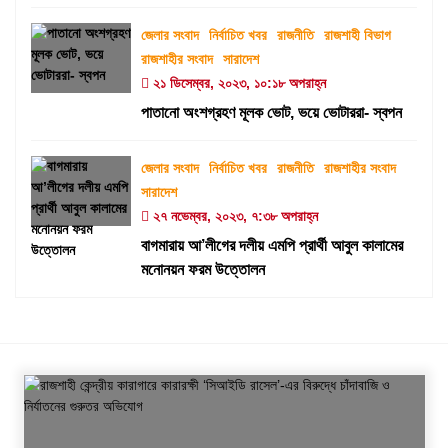
জেলার সংবাদ
নির্বাচিত খবর
রাজনীতি
রাজশাহী বিভাগ
রাজশাহীর সংবাদ
সারাদেশ
২১ ডিসেম্বর, ২০২৩, ১০:১৮ অপরাহ্ন
পাতানো অংশগ্রহণ মূলক ভোট, ভয়ে ভোটাররা- স্বপন
জেলার সংবাদ
নির্বাচিত খবর
রাজনীতি
রাজশাহীর সংবাদ
সারাদেশ
২৭ নভেম্বর, ২০২৩, ৭:৩৮ অপরাহ্ন
বাগমারায় আ’লীগের দলীয় এমপি প্রার্থী আবুল কালামের
মনোনয়ন ফরম উত্তোলন