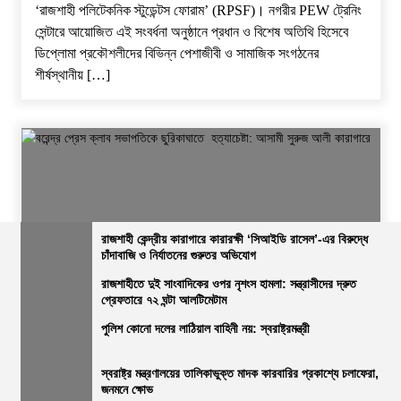
‘রাজশাহী পলিটেকনিক স্টুডেন্টস ফোরাম’ (RPSF)। ​নগরীর PEW ট্রেনিং
সেন্টারে আয়োজিত এই সংবর্ধনা অনুষ্ঠানে প্রধান ও বিশেষ অতিথি হিসেবে
ডিপ্লোমা প্রকৌশলীদের বিভিন্ন পেশাজীবী ও সামাজিক সংগঠনের
শীর্ষস্থানীয় […]
রাজশাহী কেন্দ্রীয় কারাগারে কারারক্ষী ‘সিআইডি রাসেল’-এর বিরুদ্ধে
চাঁদাবাজি ও নির্যাতনের গুরুতর অভিযোগ
জেলার সংবাদ
নির্বাচিত খবর
রাজশাহীর সংবাদ
সারাদেশ
রাজশাহীতে দুই সাংবাদিকের ওপর নৃশংস হামলা: সন্ত্রাসীদের দ্রুত
গ্রেফতারে ৭২ ঘন্টা আলটিমেটাম
বরেন্দ্র প্রেস ক্লাব সভাপতিকে ছুরিকাঘাতে হত্যাচেষ্টা: আসামী সুরুজ আলী
কারাগারে
পুলিশ কোনো দলের লাঠিয়াল বাহিনী নয়: স্বরাষ্ট্রমন্ত্রী
ভোরের আভা
২৭ জুলাই, ২০২৬, ৩:১৫ অপরাহ্ন
স্বরাষ্ট্র মন্ত্রণালয়ের তালিকাভুক্ত মাদক কারবারির প্রকাশ্যে চলাফেরা,
জনমনে ক্ষোভ
নিজস্ব প্রতিবেদক, রাজশাহী: ​রাজশাহী বরেন্দ্র প্রেস ক্লাবে বেআইনি