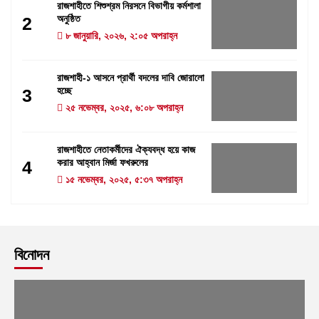
রাজশাহীতে শিশুশ্রম নিরসনে বিভাগীয় কর্মশালা
অনুষ্ঠিত
2
৮ জানুয়ারি, ২০২৬, ২:০৫ অপরাহ্ন
রাজশাহী-১ আসনে প্রার্থী বদলের দাবি জোরালো
হচ্ছে
3
২৫ নভেম্বর, ২০২৫, ৬:০৮ অপরাহ্ন
রাজশাহীতে নেতাকর্মীদের ঐক্যবদ্ধ হয়ে কাজ
করার আহ্বান মির্জা ফখরুলের
4
১৫ নভেম্বর, ২০২৫, ৫:৩৭ অপরাহ্ন
বিনোদন