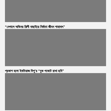
“নেপালে অভিনয় শিল্পী বাছাইয়ে নির্মাতা জীবন শাহাদাৎ”
প্রকাশ হলো ইমতিয়াজ দিপু’র “বুক পকেটে রাখা ছবি”