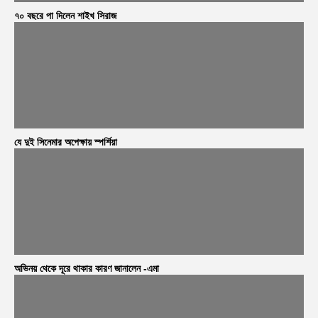
৭০ বছরে পা দিলেন শাইখ সিরাজ
যে দুই সিনেমার অপেক্ষায় স্পর্শিয়া
অভিনয় থেকে দূরে থাকার কারণ জানালেন -এমা