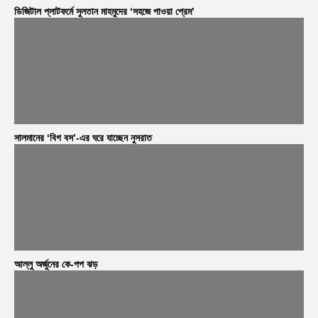
ডিজিটাল প্লাটফর্মে সুলতান মাহমুদের ‘সহজে পাওয়া প্রেম’
সালমানের ‘বিগ বস’-এর ঘরে যাচ্ছেন নুসরাত
আল্লু অর্জুনের কে-পপ ঝড়