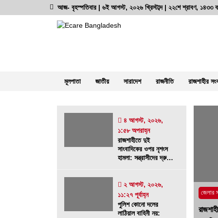
Skip
আজ- বৃহস্পতিবার | ৬ই আগস্ট, ২০২৬ খ্রিস্টাব্দ | ২২শে শ্রাবণ, ১৪৩৩ বঙ
to
content
অনলাইন নিউজ পোর্টাল
ভোরের আভা
মূলপাতা
জাতীয়
সারাদেশ
রাজনীতি
রাজশাহীর সং
সর্বশেষ সংবাদ
৪ আগস্ট, ২০২৬,
১:৫৮ অপরাহ্ন
রাজশাহীতে দুই সাংবাদিকের ওপর নৃশংস
রাজশাহীতে দুই
সাংবাদিকের ওপর নৃশংস
হামলা: সন্ত্রাসীদের দ্রুত গ্রেফতারে ৭২ ঘন্টা
হামলা: সন্ত্রাসীদের দ্রুত
আলটিমেটাম
গ্রেফতারে ৭২ ঘন্টা
আলটিমেটাম
৪ আগস্ট, ২০২৬, ১:৫৮ অপরাহ্ন
২ আগস্ট, ২০২৬,
জেলার 
১১:২৭ পূর্বাহ্ন
দুর্গাপুরে ভ্রাম্যমাণ আদালতের মাধ্যমে
পুলিশ কোনো দলের
রাজশাহী
হয়রানির অভিযোগ
লাঠিয়াল বাহিনী নয়: