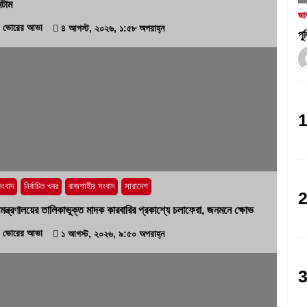
টাম
৩১ জুলাই, ২০২৬, ৯:৫৪ পূর্বাহ্ন
জা
ভোরের আভা
৪ আগস্ট, ২০২৬, ১:৫৮ অপরাহ্ন
পু
বরেন্দ্র প্রেস ক্লাব সভাপতিকে ছুরিকাঘাতে
হত্যাচেষ্টা: আসামী সুরুজ আলী কারাগারে
২৭ জুলাই, ২০২৬, ৩:১৫ অপরাহ্ন
‘প্রযুক্তির সঙ্গে তাল মিলিয়ে সাংবাদিকদের
এগিয়ে যেতে হবে’- পিআইবির মহাপরিচালক
১৭ জুলাই, ২০২৬, ৪:৩৩ অপরাহ্ন
সংবাদ
নির্বাচিত খবর
রাজশাহীর সংবাদ
সারাদেশ
ট্র মন্ত্রণালয়ের তালিকাভুক্ত মাদক কারবারির প্রকাশ্যে চলাফেরা, জনমনে ক্ষোভ
ভোরের আভা
১ আগস্ট, ২০২৬, ৯:৫০ অপরাহ্ন