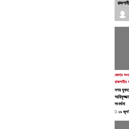
রাজশাহ
জেলার সংব
রাজশাহীর 
নগর যুবদলে
আরিফুজ্
সংবর্ধনা
২৯ জুলা