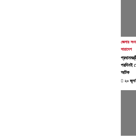
জেলার সংব
সারাদেশ
প্রধানমন্
পরদিনই গ
আটক
২০ জুলা