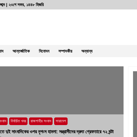
্গাব্দ | ২৩শে সফর, ১৪৪৮ হিজরি
বাদ
আন্তর্জাতিক
বিনোদন
সম্পাদকীয়
অন্যান্য
পুলিশ কোনো দলের লাঠিয়াল বাহিনী নয়:
স্বরাষ্ট্রমন্ত্রী
২ আগস্ট, ২০২৬, ১১:২৭ পূর্বাহ্ন
সংবাদ
নির্বাচিত খবর
রাজশাহীর সংবাদ
সারাদেশ
রাজশাহীতে সাংবাদিক সম্রাটকে কুপিয়ে জখম,
তে দুই সাংবাদিকের ওপর নৃশংস হামলা: সন্ত্রাসীদের দ্রুত গ্রেফতারে ৭২ ঘন্টা
অবস্থা আশঙ্কাজনক