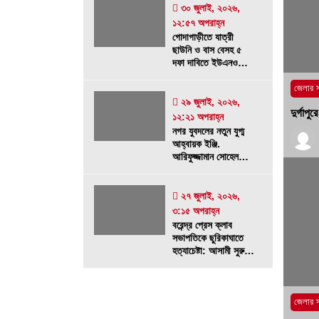
৩০ জুলাই, ২০২৬,
১২:৫৭ অপরাহ্ন
গোদাগাড়ীতে যাত্রী
ছাউনি ও বাস বেসহ ৫
দফা দাবিতে ইউএনওকে
স্মারকলিপি
জেলার 
২৯ জুলাই, ২০২৬,
দুর্গাপ
১২:২১ অপরাহ্ন
নগর যুবদলের নতুন যুগ্ম
আহ্বায়ক ইঞ্জি.
আরিফুজ্জামান সোহেলকে
RPSF-এর সংবর্ধনা
২৭ জুলাই, ২০২৬,
৩:১৫ অপরাহ্ন
বরেন্দ্র প্রেস ক্লাব
সভাপতিকে ছুরিকাঘাতে
হত্যাচেষ্টা: আসামী সুরুজ
আলী কারাগারে
জেলার 