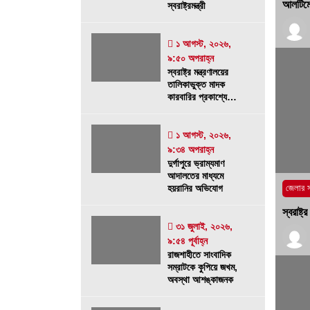
আলটিমে
স্বরাষ্ট্রমন্ত্রী
১ আগস্ট, ২০২৬, ৯:৩৪ অপরাহ্ন
নগর যুবদলের নতুন যুগ্ম আহ্বায়ক ইঞ্জি.
১ আগস্ট, ২০২৬,
আরিফুজ্জামান সোহেলকে RPSF-এর
৯:৫০ অপরাহ্ন
স্বরাষ্ট্র মন্ত্রণালয়ের
সংবর্ধনা
তালিকাভুক্ত মাদক
২৯ জুলাই, ২০২৬, ১২:২১ অপরাহ্ন
কারবারির প্রকাশ্যে
চলাফেরা, জনমনে ক্ষোভ
বাগমারায় যুবদলের নেতাকে পিটিয়ে আহত
১ আগস্ট, ২০২৬,
করলো ছাত্রদলের তিন নেতা
৯:৩৪ অপরাহ্ন
১৭ জুলাই, ২০২৬, ৮:০৬ অপরাহ্ন
দুর্গাপুরে ভ্রাম্যমাণ
আদালতের মাধ্যমে
হয়রানির অভিযোগ
জেলার 
স্বরাষ্
৩১ জুলাই, ২০২৬,
৯:৫৪ পূর্বাহ্ন
রাজশাহীতে সাংবাদিক
সম্রাটকে কুপিয়ে জখম,
অবস্থা আশঙ্কাজনক