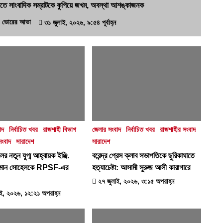
ীতে সাংবাদিক সম্রাটকে কুপিয়ে জখম, অবস্থা আশঙ্কাজনক
ভোরের আভা
৩১ জুলাই, ২০২৬, ৯:৫৪ পূর্বাহ্ন
াদ
নির্বাচিত খবর
রাজশাহী বিভাগ
জেলার সংবাদ
নির্বাচিত খবর
রাজশাহীর সংবাদ
সংবাদ
সারাদেশ
সারাদেশ
র নতুন যুগ্ম আহ্বায়ক ইঞ্জি.
বরেন্দ্র প্রেস ক্লাব সভাপতিকে ছুরিকাঘাতে
জামান সোহেলকে RPSF-এর
হত্যাচেষ্টা: আসামী সুরুজ আলী কারাগারে
২৭ জুলাই, ২০২৬, ৩:১৫ অপরাহ্ন
ই, ২০২৬, ১২:২১ অপরাহ্ন