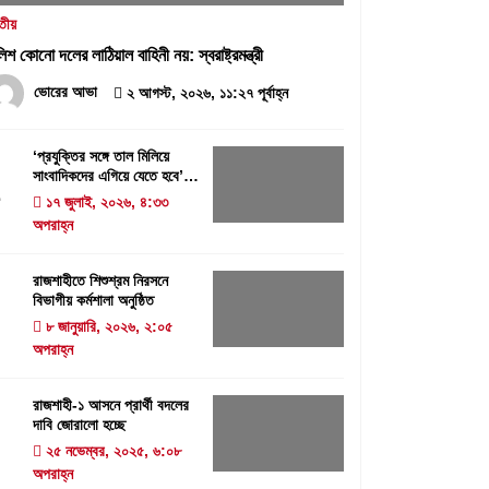
৩০ জুলাই, ২০২৬, ১২:৫৭ অপরাহ্ন
তীয়
লিশ কোনো দলের লাঠিয়াল বাহিনী নয়: স্বরাষ্ট্রমন্ত্রী
প্রধানমন্ত্রীর কাছে নিরাপত্তা চাওয়ার পরদিনই
গোদাগাড়ীর শীর্ষ ব্যবসায়ী আজাদ আটক
ভোরের আভা
২ আগস্ট, ২০২৬, ১১:২৭ পূর্বাহ্ন
২০ জুলাই, ২০২৬, ১:১৫ অপরাহ্ন
‘প্রযুক্তির সঙ্গে তাল মিলিয়ে
সাংবাদিকদের এগিয়ে যেতে হবে’-
1
পিআইবির মহাপরিচালক
সিন্ধু নদের পানি রহস্য: সংকটের আড়ালে কি
১৭ জুলাই, ২০২৬, ৪:৩৩
তবে বড় কোনো ‘অব্যবস্থাপনার অপরাধ’?
অপরাহ্ন
১৫ জুলাই, ২০২৬, ৭:২৬ অপরাহ্ন
রাজশাহীতে শিশুশ্রম নিরসনে
বিভাগীয় কর্মশালা অনুষ্ঠিত
2
৮ জানুয়ারি, ২০২৬, ২:০৫
অপরাহ্ন
রাজশাহী-১ আসনে প্রার্থী বদলের
দাবি জোরালো হচ্ছে
3
২৫ নভেম্বর, ২০২৫, ৬:০৮
অপরাহ্ন