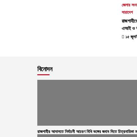
জেলার সংব
সারাদেশ
রাজশাহীত
এআই ও ফ্য
১৫ জুলাই
বিনোদন
রাজশাহীর আদালতে নির্বাচনী আচরণ বিধি ভঙ্গের জবাব দিতে চিত্রনায়িকা ম