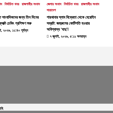
াদ
নির্বাচিত খবর
রাজশাহীর সংবাদ
জেলার সংবাদ
নির্বাচিত খবর
রাজশাহীর সংবাদ
সারাদেশ
ে সাংবাদিকদের জন্য তিন দিনের
পায়খানার স্লাব বিক্রেতা থেকে হেরোইন
াক্ট চেকিং প্রশিক্ষণ শুরু
সম্রাট: জহুরুলের কোটিপতি হওয়ার
অবিশ্বাস্য ‘যাদু’!
, ২০২৬, ১১:৪০ পূর্বাহ্ন
৭ জুলাই, ২০২৬, ৫:১১ অপরাহ্ন
াহি