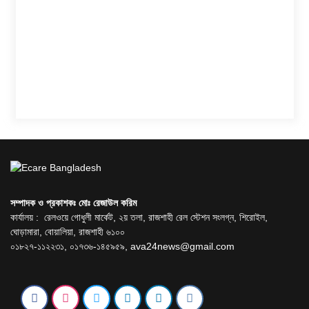
সম্পাদক ও প্রকাশকঃ মোঃ রেজাউল করিম
কার্যালয় : রেলওয়ে গোধুলী মার্কেট, ২য় তলা, রাজশাহী রেল স্টেশন সংলগ্ন, শিরোইল,
ঘোড়ামারা, বোয়ালিয়া, রাজশাহী ৬১০০
০১৮২৭-১১২২৩১, ০১৭৩৬-১৪৫৯৫৯,
ava24news@gmail.com