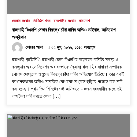
পুলিশ কোনো দলের লাঠিয়াল বাহিনী নয়: স্বরাষ্ট্রমন্ত্রী
২ আগস্ট, ২০২৬, ১১:২৭ পূর্বাহ্ন
জেলার সংবাদ
নির্বাচিত খবর
রাজশাহীর সংবাদ
সারাদেশ
রাজশাহী বিএনপি নেতার বিরুদ্ধে চাঁদা দাবির অডিও ভাইরাল, অভিযোগ
স্বরাষ্ট্র মন্ত্রণালয়ের তালিকাভুক্ত মাদক কারবারির
অস্বীকার
প্রকাশ্যে চলাফেরা, জনমনে ক্ষোভ
ভোরের আভা
২২ জুন, ২০২৬, ৫:৫২ অপরাহ্ন
১ আগস্ট, ২০২৬, ৯:৫০ অপরাহ্ন
রাজশাহী প্রতিনিধি: রাজশাহী জেলা বিএনপির আহ্বায়ক কমিটির সদস্য ও
দুর্গাপুরে ভ্রাম্যমাণ আদালতের মাধ্যমে হয়রানির
কনজুমার অ্যাসোসিয়েশন অব বাংলাদেশ(ক্যাব) রাজশাহীর সাধারণ সম্পাদক
অভিযোগ
গোলাম মোস্তফা মামুনের বিরুদ্ধে চাঁদা দাবির অভিযোগ উঠেছে। তার একটি
১ আগস্ট, ২০২৬, ৯:৩৪ অপরাহ্ন
কথোপকথনের অডিও সামাজিক যোগাযোগমাধ্যমে ছড়িয়ে পড়েছে বলে দাবি
করা হচ্ছে। প্রায় তিন মিনিটের ওই অডিওতে একজন ব্যবসায়ীর কাছে দুই
রাজশাহীতে সাংবাদিক সম্রাটকে কুপিয়ে জখম, অবস্থা
লাখ টাকা দাবি করতে শোনা […]
আশঙ্কাজনক
৩১ জুলাই, ২০২৬, ৯:৫৪ পূর্বাহ্ন
গোদাগাড়ীতে যাত্রী ছাউনি ও বাস বেসহ ৫ দফা দাবিতে
ইউএনওকে স্মারকলিপি