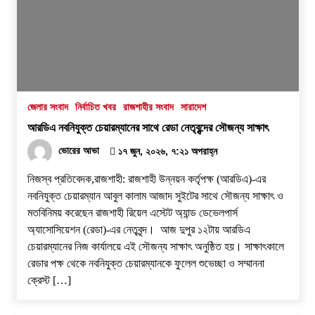
জেলার সংবাদ
নির্বাচিত খবর
রাজশাহীর সংবাদ
সারাদেশ
‎আরডিএ নবনিযুক্ত চেয়ারম্যানের সাথে রেডা নেতৃবৃন্দের সৌজন্য সাক্ষাৎ
ভোরের আভা
১৭ জুন, ২০২৬, ৭:২১ অপরাহ্ন
নিজস্ব প্রতিবেদক,রাজশাহী: রাজশাহী উন্নয়ন কর্তৃপক্ষ (আরডিএ)-এর
নবনিযুক্ত চেয়ারম্যান আবুল কালাম আজাদ সুইটের সাথে সৌজন্য সাক্ষাৎ ও
মতবিনিময় করেছেন রাজশাহী রিয়েল এস্টেট অ্যান্ড ডেভেলপার্স
অ্যাসোসিয়েশন (রেডা)-এর নেতৃবৃন্দ। ‎ ‎​আজ দুপুর ১২টায় আরডিএ
চেয়ারম্যানের নিজ কার্যালয়ে এই সৌজন্য সাক্ষাৎ অনুষ্ঠিত হয়। সাক্ষাৎকালে
রেডার পক্ষ থেকে নবনিযুক্ত চেয়ারম্যানকে ফুলেল শুভেচ্ছা ও সম্মাননা
ক্রেস্ট […]