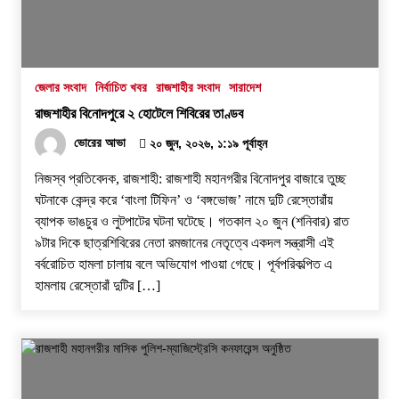
৩০ জুলাই, ২০২৬, ১২:৫৭ অপরাহ্ন
নগর যুবদলের নতুন যুগ্ম আহ্বায়ক ইঞ্জি. আরিফুজ্জামান
সোহেলকে RPSF-এর সংবর্ধনা
জেলার সংবাদ
নির্বাচিত খবর
রাজশাহীর সংবাদ
সারাদেশ
২৯ জুলাই, ২০২৬, ১২:২১ অপরাহ্ন
রাজশাহীর বিনোদপুরে ২ হোটেলে শিবিরের তাণ্ডব
বরেন্দ্র প্রেস ক্লাব সভাপতিকে ছুরিকাঘাতে হত্যাচেষ্টা:
ভোরের আভা
২০ জুন, ২০২৬, ১:১৯ পূর্বাহ্ন
আসামী সুরুজ আলী কারাগারে
নিজস্ব প্রতিবেদক, রাজশাহী: রাজশাহী মহানগরীর বিনোদপুর বাজারে তুচ্ছ
২৭ জুলাই, ২০২৬, ৩:১৫ অপরাহ্ন
ঘটনাকে কেন্দ্র করে ‘বাংলা টিফিন’ ও ‘বঙ্গভোজ’ নামে দুটি রেস্তোরাঁয়
ব্যাপক ভাঙচুর ও লুটপাটের ঘটনা ঘটেছে। গতকাল ২০ জুন (শনিবার) রাত
প্রধানমন্ত্রীর কাছে নিরাপত্তা চাওয়ার পরদিনই
৯টার দিকে ছাত্রশিবিরের নেতা রমজানের নেতৃত্বে একদল সন্ত্রাসী এই
গোদাগাড়ীর শীর্ষ ব্যবসায়ী আজাদ আটক
বর্বরোচিত হামলা চালায় বলে অভিযোগ পাওয়া গেছে। পূর্বপরিকল্পিত এ
২০ জুলাই, ২০২৬, ১:১৫ অপরাহ্ন
হামলায় রেস্তোরাঁ দুটির […]
বাগমারায় যুবদলের নেতাকে পিটিয়ে আহত করলো
ছাত্রদলের তিন নেতা
১৭ জুলাই, ২০২৬, ৮:০৬ অপরাহ্ন
‘প্রযুক্তির সঙ্গে তাল মিলিয়ে সাংবাদিকদের এগিয়ে যেতে