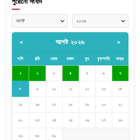
পুরোনো সংবাদ
আগষ্ট ২০২৬
«
»
শনি
রবি
সোম
মঙ্গল
বুধ
বৃহস্পতি
শুক্র
১
২
৩
৪
৫
৬
৭
৮
৯
১০
১১
১২
১৩
১৪
১৫
১৬
১৭
১৮
১৯
২০
২১
২২
২৩
২৪
২৫
২৬
২৭
২৮
২৯
৩০
৩১