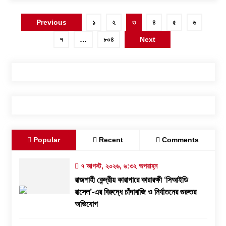
পোস্ট
Previous
১
২
৩
৪
৫
৬
পেজিনেশন
৭
…
৮০৪
Next
Popular
Recent
Comments
৭ আগস্ট, ২০২৬, ৬:৩২ অপরাহ্ন
রাজশাহী কেন্দ্রীয় কারাগারে কারারক্ষী ‘সিআইডি
রাসেল’-এর বিরুদ্ধে চাঁদাবাজি ও নির্যাতনের গুরুতর
অভিযোগ