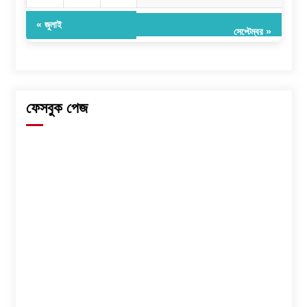
« জুলাই
সেপ্টেম্বর »
ফেসবুক পেজ