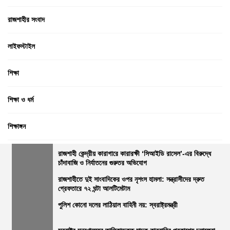
রাজশাহীর সংবাদ
লাইফস্টাইল
শিক্ষা
শিক্ষা ও ধর্ম
শিক্ষাঙ্গন
সম্পাদকীয়
রাজশাহী কেন্দ্রীয় কারাগারে কারারক্ষী ‘সিআইডি রাসেল’-এর বিরুদ্ধে
চাঁদাবাজি ও নির্যাতনের গুরুতর অভিযোগ
রাজশাহীতে দুই সাংবাদিকের ওপর নৃশংস হামলা: সন্ত্রাসীদের দ্রুত
সারা বাংলা
গ্রেফতারে ৭২ ঘন্টা আলটিমেটাম
পুলিশ কোনো দলের লাঠিয়াল বাহিনী নয়: স্বরাষ্ট্রমন্ত্রী
সারাদেশ