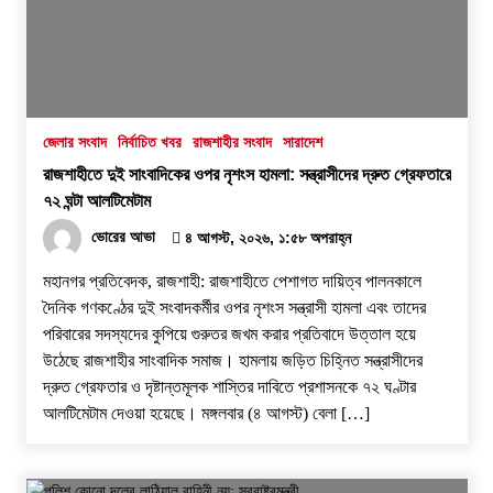
জেলার সংবাদ
নির্বাচিত খবর
রাজশাহীর সংবাদ
সারাদেশ
রাজশাহীতে দুই সাংবাদিকের ওপর নৃশংস হামলা: সন্ত্রাসীদের দ্রুত গ্রেফতারে
৭২ ঘন্টা আলটিমেটাম
ভোরের আভা
৪ আগস্ট, ২০২৬, ১:৫৮ অপরাহ্ন
​মহানগর প্রতিবেদক, রাজশাহী: রাজশাহীতে পেশাগত দায়িত্ব পালনকালে
দৈনিক গণকণ্ঠের দুই সংবাদকর্মীর ওপর নৃশংস সন্ত্রাসী হামলা এবং তাদের
পরিবারের সদস্যদের কুপিয়ে গুরুতর জখম করার প্রতিবাদে উত্তাল হয়ে
উঠেছে রাজশাহীর সাংবাদিক সমাজ। হামলায় জড়িত চিহ্নিত সন্ত্রাসীদের
দ্রুত গ্রেফতার ও দৃষ্টান্তমূলক শাস্তির দাবিতে প্রশাসনকে ৭২ ঘণ্টার
আলটিমেটাম দেওয়া হয়েছে। ​মঙ্গলবার (৪ আগস্ট) বেলা […]