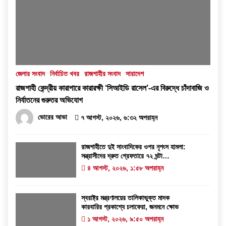
জেলার সংবাদ
নির্বাচিত খবর
রাজশাহীর সংবাদ
সারাদেশ
রাজশাহী কেন্দ্রীয় কারাগারে কারারক্ষী ‘সিআইডি রাসেল’-এর বিরুদ্ধে চাঁদাবাজি ও
নির্যাতনের গুরুতর অভিযোগ
ভোরের আভা
৭ আগস্ট, ২০২৬, ৬:৩২ অপরাহ্ন
রাজশাহীতে দুই সাংবাদিকের ওপর নৃশংস হামলা:
সন্ত্রাসীদের দ্রুত গ্রেফতারে ৭২ ঘন্টা
আলটিমেটাম
৪ আগস্ট, ২০২৬, ১:৫৮ অপরাহ্ন
স্বরাষ্ট্র মন্ত্রণালয়ের তালিকাভুক্ত মাদক
কারবারির প্রকাশ্যে চলাফেরা, জনমনে ক্ষোভ
১ আগস্ট, ২০২৬, ৯:৫০ অপরাহ্ন