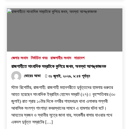
জেলার সংবাদ
নির্বাচিত খবর
রাজশাহীর সংবাদ
সারাদেশ
রাজশাহীতে সাংবাদিক সম্রাটকে কুপিয়ে জখম, অবস্থা আশঙ্কাজনক
ভোরের আভা
৩১ জুলাই, ২০২৬, ৯:৫৪ পূর্বাহ্ন
স্টাফ রিপোর্টার, রাজশাহী: রাজশাহী মহানগরীতে দুর্বৃত্তদের হামলায় গুরুতর
আহত হয়েছেন সাংবাদিক ইব্রাহিম হোসেন সম্রাট (২৭)। বৃহস্পতিবার (৩০
জুলাই) রাত প্রায় ১০টার দিকে নগরীর শাহমখদুম থানা এলাকার পল্লবী
আবাসিক সংলগ্ন গাংপাড়া কবরস্থানের সামনে এ হামলার ঘটনা ঘটে।
আহতের স্বজন ও স্থানীয় সূত্রে জানা যায়, সহকর্মীর বাসায় যাওয়ার পথে
একদল দুর্বৃত্ত সম্রাটের […]