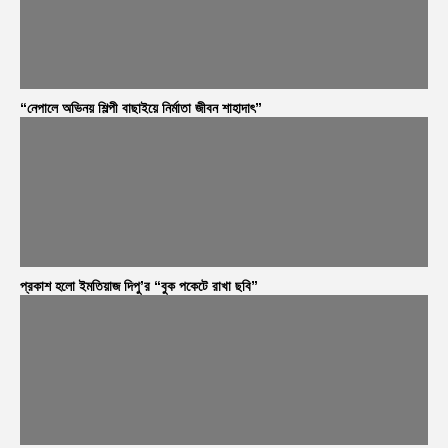
“নেপালে অভিনয় শিল্পী বাছাইয়ে নির্মাতা জীবন শাহাদাৎ”
প্রকাশ হলো ইমতিয়াজ দিপু’র “বুক পকেটে রাখা ছবি”