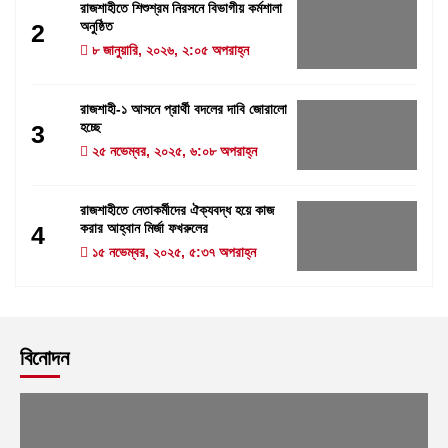
রাজশাহীতে শিশুশ্রম নিরসনে বিভাগীয় কর্মশালা
অনুষ্ঠিত
2
৮ জানুয়ারি, ২০২৬, ২:০৫ অপরাহ্ন
রাজশাহী-১ আসনে প্রার্থী বদলের দাবি জোরালো
হচ্ছে
3
২৫ নভেম্বর, ২০২৫, ৬:০৮ অপরাহ্ন
রাজশাহীতে নেতাকর্মীদের ঐক্যবদ্ধ হয়ে কাজ
করার আহ্বান মির্জা ফখরুলের
4
১৫ নভেম্বর, ২০২৫, ৫:৩৭ অপরাহ্ন
বিনোদন