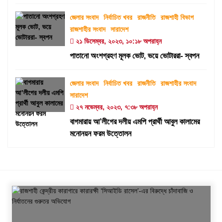
জেলার সংবাদ
নির্বাচিত খবর
রাজনীতি
রাজশাহী বিভাগ
রাজশাহীর সংবাদ
সারাদেশ
২১ ডিসেম্বর, ২০২৩, ১০:১৮ অপরাহ্ন
পাতানো অংশগ্রহণ মূলক ভোট, ভয়ে ভোটাররা- স্বপন
জেলার সংবাদ
নির্বাচিত খবর
রাজনীতি
রাজশাহীর সংবাদ
সারাদেশ
২৭ নভেম্বর, ২০২৩, ৭:৩৮ অপরাহ্ন
বাগমারায় আ’লীগের দলীয় এমপি প্রার্থী আবুল কালামের
মনোনয়ন ফরম উত্তোলন