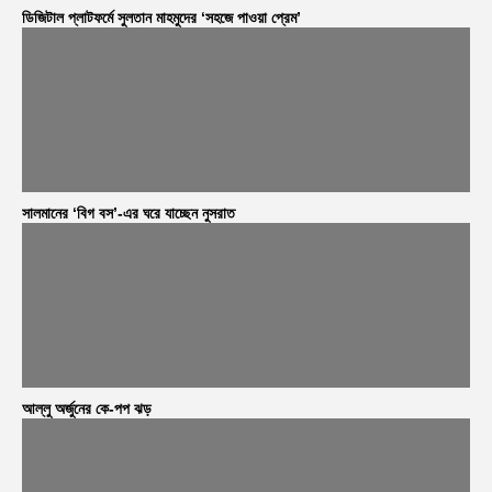
ডিজিটাল প্লাটফর্মে সুলতান মাহমুদের ‘সহজে পাওয়া প্রেম’
সালমানের ‘বিগ বস’-এর ঘরে যাচ্ছেন নুসরাত
আল্লু অর্জুনের কে-পপ ঝড়