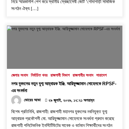
নিয়ে স্মারকলিপি পেশ করে স্থানীয় স্বেচ্ছাসেবী জোট ‘গোদাগাড়ী সামাজিক
সংগঠন ঐক্য […]
জেলার সংবাদ
নির্বাচিত খবর
রাজশাহী বিভাগ
রাজশাহীর সংবাদ
সারাদেশ
নগর যুবদলের নতুন যুগ্ম আহ্বায়ক ইঞ্জি. আরিফুজ্জামান সোহেলকে RPSF-
এর সংবর্ধনা
ভোরের আভা
২৯ জুলাই, ২০২৬, ১২:২১ অপরাহ্ন
বিশেষ প্রতিনিধি, রাজশাহী: রাজশাহী মহানগর যুবদলের নবনিযুক্ত যুগ্ম
আহ্বায়ক প্রকৌশলী মো. আরিফুজ্জামান সোহেলকে সংবর্ধনা প্রদান করেছে
রাজশাহী পলিটেকনিক ইনস্টিটিউটের সাবেক ও বর্তমান শিক্ষার্থীদের সংগঠন