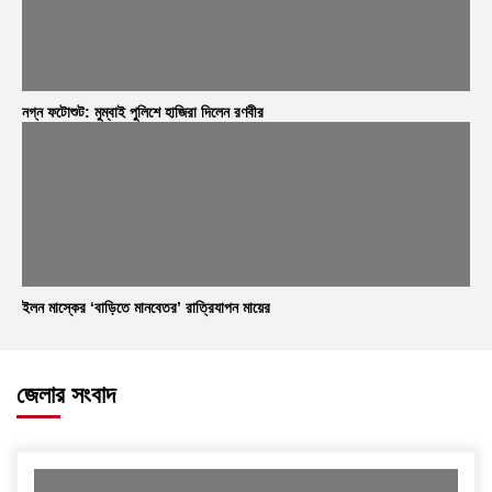
নগ্ন ফটোশুট: মুম্বাই পুলিশে হাজিরা দিলেন রণবীর
ইলন মাস্কের ‘বাড়িতে মানবেতর’ রাত্রিযাপন মায়ের
জেলার সংবাদ