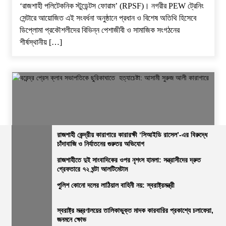
‘রাজশাহী পলিটেকনিক স্টুডেন্টস ফোরাম’ (RPSF)। ​নগরীর PEW ট্রেনিং
সেন্টারে আয়োজিত এই সংবর্ধনা অনুষ্ঠানে প্রধান ও বিশেষ অতিথি হিসেবে
ডিপ্লোমা প্রকৌশলীদের বিভিন্ন পেশাজীবী ও সামাজিক সংগঠনের
শীর্ষস্থানীয় […]
রাজশাহী কেন্দ্রীয় কারাগারে কারারক্ষী ‘সিআইডি রাসেল’-এর বিরুদ্ধে
চাঁদাবাজি ও নির্যাতনের গুরুতর অভিযোগ
জেলার সংবাদ
নির্বাচিত খবর
রাজশাহীর সংবাদ
সারাদেশ
রাজশাহীতে দুই সাংবাদিকের ওপর নৃশংস হামলা: সন্ত্রাসীদের দ্রুত
গ্রেফতারে ৭২ ঘন্টা আলটিমেটাম
বরেন্দ্র প্রেস ক্লাব সভাপতিকে ছুরিকাঘাতে হত্যাচেষ্টা: আসামী সুরুজ আলী
কারাগারে
পুলিশ কোনো দলের লাঠিয়াল বাহিনী নয়: স্বরাষ্ট্রমন্ত্রী
ভোরের আভা
২৭ জুলাই, ২০২৬, ৩:১৫ অপরাহ্ন
স্বরাষ্ট্র মন্ত্রণালয়ের তালিকাভুক্ত মাদক কারবারির প্রকাশ্যে চলাফেরা,
জনমনে ক্ষোভ
নিজস্ব প্রতিবেদক, রাজশাহী: ​রাজশাহী বরেন্দ্র প্রেস ক্লাবে বেআইনি