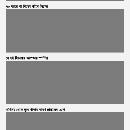
৭০ বছরে পা দিলেন শাইখ সিরাজ
যে দুই সিনেমার অপেক্ষায় স্পর্শিয়া
অভিনয় থেকে দূরে থাকার কারণ জানালেন -এমা