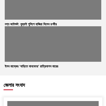
নগ্ন ফটোশুট: মুম্বাই পুলিশে হাজিরা দিলেন রণবীর
ইলন মাস্কের ‘বাড়িতে মানবেতর’ রাত্রিযাপন মায়ের
জেলার সংবাদ