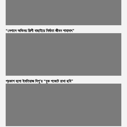
“নেপালে অভিনয় শিল্পী বাছাইয়ে নির্মাতা জীবন শাহাদাৎ”
প্রকাশ হলো ইমতিয়াজ দিপু’র “বুক পকেটে রাখা ছবি”