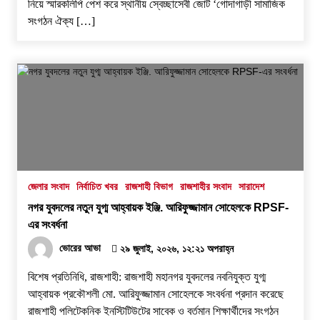
নিয়ে স্মারকলিপি পেশ করে স্থানীয় স্বেচ্ছাসেবী জোট ‘গোদাগাড়ী সামাজিক
সংগঠন ঐক্য […]
জেলার সংবাদ
নির্বাচিত খবর
রাজশাহী বিভাগ
রাজশাহীর সংবাদ
সারাদেশ
নগর যুবদলের নতুন যুগ্ম আহ্বায়ক ইঞ্জি. আরিফুজ্জামান সোহেলকে RPSF-
এর সংবর্ধনা
ভোরের আভা
২৯ জুলাই, ২০২৬, ১২:২১ অপরাহ্ন
বিশেষ প্রতিনিধি, রাজশাহী: রাজশাহী মহানগর যুবদলের নবনিযুক্ত যুগ্ম
আহ্বায়ক প্রকৌশলী মো. আরিফুজ্জামান সোহেলকে সংবর্ধনা প্রদান করেছে
রাজশাহী পলিটেকনিক ইনস্টিটিউটের সাবেক ও বর্তমান শিক্ষার্থীদের সংগঠন