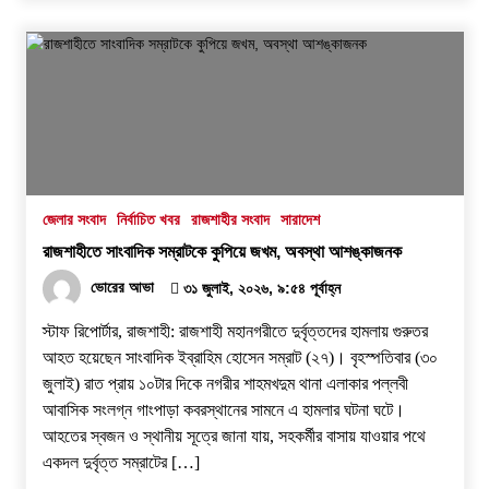
জেলার সংবাদ
নির্বাচিত খবর
রাজশাহীর সংবাদ
সারাদেশ
রাজশাহীতে সাংবাদিক সম্রাটকে কুপিয়ে জখম, অবস্থা আশঙ্কাজনক
ভোরের আভা
৩১ জুলাই, ২০২৬, ৯:৫৪ পূর্বাহ্ন
স্টাফ রিপোর্টার, রাজশাহী: রাজশাহী মহানগরীতে দুর্বৃত্তদের হামলায় গুরুতর
আহত হয়েছেন সাংবাদিক ইব্রাহিম হোসেন সম্রাট (২৭)। বৃহস্পতিবার (৩০
জুলাই) রাত প্রায় ১০টার দিকে নগরীর শাহমখদুম থানা এলাকার পল্লবী
আবাসিক সংলগ্ন গাংপাড়া কবরস্থানের সামনে এ হামলার ঘটনা ঘটে।
আহতের স্বজন ও স্থানীয় সূত্রে জানা যায়, সহকর্মীর বাসায় যাওয়ার পথে
একদল দুর্বৃত্ত সম্রাটের […]