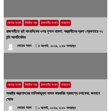
‘প্রযুক্তির সঙ্গে তাল মিলিয়ে সাংবাদিকদের এগিয়ে যেতে
হবে’- পিআইবির মহাপরিচালক
১৭ জুলাই, ২০২৬, ৪:৩৩ অপরাহ্ন
জেলার সংবাদ
নির্বাচিত খবর
রাজশাহীর সংবাদ
সারাদেশ
রাজশাহীতে দুই সাংবাদিকের ওপর নৃশংস হামলা: সন্ত্রাসীদের দ্রুত গ্রেফতারে ৭২
ঘন্টা আলটিমেটাম
ভোরের আভা
৪ আগস্ট, ২০২৬, ১:৫৮ অপরাহ্ন
জেলার সংবাদ
নির্বাচিত খবর
রাজশাহীর সংবাদ
সারাদেশ
স্বরাষ্ট্র মন্ত্রণালয়ের তালিকাভুক্ত মাদক কারবারির প্রকাশ্যে চলাফেরা, জনমনে
ক্ষোভ
ভোরের আভা
১ আগস্ট, ২০২৬, ৯:৫০ অপরাহ্ন