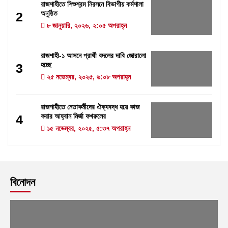
রাজশাহীতে শিশুশ্রম নিরসনে বিভাগীয় কর্মশালা
অনুষ্ঠিত
2
৮ জানুয়ারি, ২০২৬, ২:০৫ অপরাহ্ন
রাজশাহী-১ আসনে প্রার্থী বদলের দাবি জোরালো
হচ্ছে
3
২৫ নভেম্বর, ২০২৫, ৬:০৮ অপরাহ্ন
রাজশাহীতে নেতাকর্মীদের ঐক্যবদ্ধ হয়ে কাজ
করার আহ্বান মির্জা ফখরুলের
4
১৫ নভেম্বর, ২০২৫, ৫:৩৭ অপরাহ্ন
বিনোদন