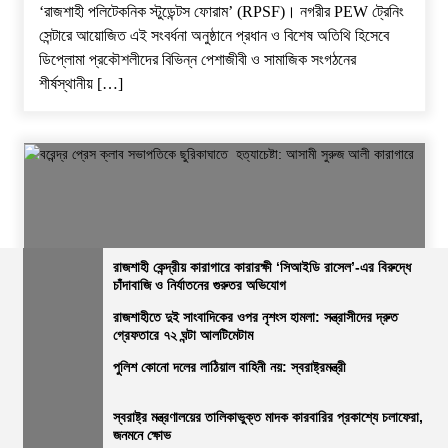
‘রাজশাহী পলিটেকনিক স্টুডেন্টস ফোরাম’ (RPSF)। ​নগরীর PEW ট্রেনিং
সেন্টারে আয়োজিত এই সংবর্ধনা অনুষ্ঠানে প্রধান ও বিশেষ অতিথি হিসেবে
ডিপ্লোমা প্রকৌশলীদের বিভিন্ন পেশাজীবী ও সামাজিক সংগঠনের
শীর্ষস্থানীয় […]
রাজশাহী কেন্দ্রীয় কারাগারে কারারক্ষী ‘সিআইডি রাসেল’-এর বিরুদ্ধে
চাঁদাবাজি ও নির্যাতনের গুরুতর অভিযোগ
জেলার সংবাদ
নির্বাচিত খবর
রাজশাহীর সংবাদ
সারাদেশ
রাজশাহীতে দুই সাংবাদিকের ওপর নৃশংস হামলা: সন্ত্রাসীদের দ্রুত
গ্রেফতারে ৭২ ঘন্টা আলটিমেটাম
বরেন্দ্র প্রেস ক্লাব সভাপতিকে ছুরিকাঘাতে হত্যাচেষ্টা: আসামী সুরুজ আলী
কারাগারে
পুলিশ কোনো দলের লাঠিয়াল বাহিনী নয়: স্বরাষ্ট্রমন্ত্রী
ভোরের আভা
২৭ জুলাই, ২০২৬, ৩:১৫ অপরাহ্ন
স্বরাষ্ট্র মন্ত্রণালয়ের তালিকাভুক্ত মাদক কারবারির প্রকাশ্যে চলাফেরা,
জনমনে ক্ষোভ
নিজস্ব প্রতিবেদক, রাজশাহী: ​রাজশাহী বরেন্দ্র প্রেস ক্লাবে বেআইনি