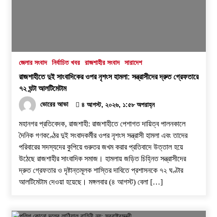
জেলার সংবাদ
নির্বাচিত খবর
রাজশাহীর সংবাদ
সারাদেশ
রাজশাহীতে দুই সাংবাদিকের ওপর নৃশংস হামলা: সন্ত্রাসীদের দ্রুত গ্রেফতারে
৭২ ঘন্টা আলটিমেটাম
ভোরের আভা
৪ আগস্ট, ২০২৬, ১:৫৮ অপরাহ্ন
​মহানগর প্রতিবেদক, রাজশাহী: রাজশাহীতে পেশাগত দায়িত্ব পালনকালে
দৈনিক গণকণ্ঠের দুই সংবাদকর্মীর ওপর নৃশংস সন্ত্রাসী হামলা এবং তাদের
পরিবারের সদস্যদের কুপিয়ে গুরুতর জখম করার প্রতিবাদে উত্তাল হয়ে
উঠেছে রাজশাহীর সাংবাদিক সমাজ। হামলায় জড়িত চিহ্নিত সন্ত্রাসীদের
দ্রুত গ্রেফতার ও দৃষ্টান্তমূলক শাস্তির দাবিতে প্রশাসনকে ৭২ ঘণ্টার
আলটিমেটাম দেওয়া হয়েছে। ​মঙ্গলবার (৪ আগস্ট) বেলা […]