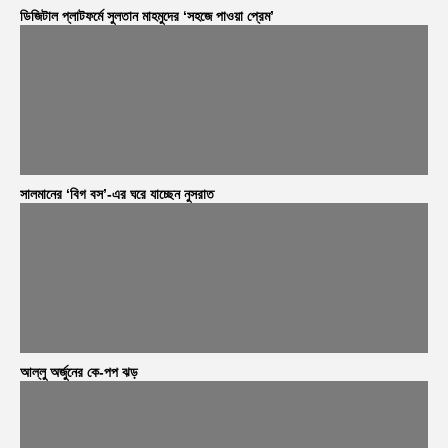
ডিজিটাল প্লাটফর্মে সুলতান মাহমুদের ‘সহজে পাওয়া প্রেম’
সালমানের ‘বিগ বস’-এর ঘরে যাচ্ছেন নুসরাত
আল্লু অর্জুনের কে-পপ ঝড়