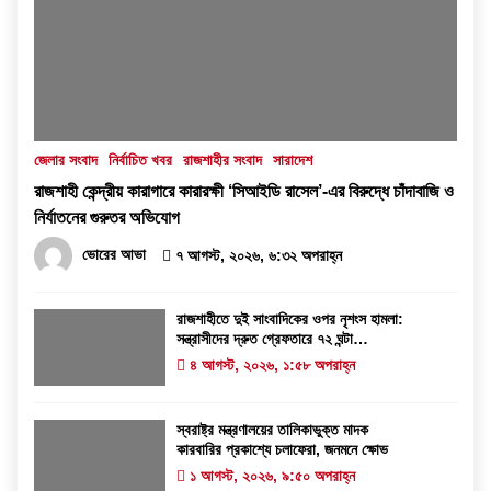
জেলার সংবাদ
নির্বাচিত খবর
রাজশাহীর সংবাদ
সারাদেশ
রাজশাহী কেন্দ্রীয় কারাগারে কারারক্ষী ‘সিআইডি রাসেল’-এর বিরুদ্ধে চাঁদাবাজি ও
নির্যাতনের গুরুতর অভিযোগ
ভোরের আভা
৭ আগস্ট, ২০২৬, ৬:৩২ অপরাহ্ন
রাজশাহীতে দুই সাংবাদিকের ওপর নৃশংস হামলা:
সন্ত্রাসীদের দ্রুত গ্রেফতারে ৭২ ঘন্টা
আলটিমেটাম
৪ আগস্ট, ২০২৬, ১:৫৮ অপরাহ্ন
স্বরাষ্ট্র মন্ত্রণালয়ের তালিকাভুক্ত মাদক
কারবারির প্রকাশ্যে চলাফেরা, জনমনে ক্ষোভ
১ আগস্ট, ২০২৬, ৯:৫০ অপরাহ্ন