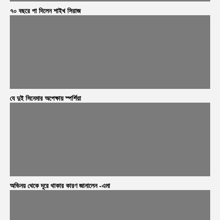
৭০ বছরে পা দিলেন শাইখ সিরাজ
যে দুই সিনেমার অপেক্ষায় স্পর্শিয়া
অভিনয় থেকে দূরে থাকার কারণ জানালেন -এমা