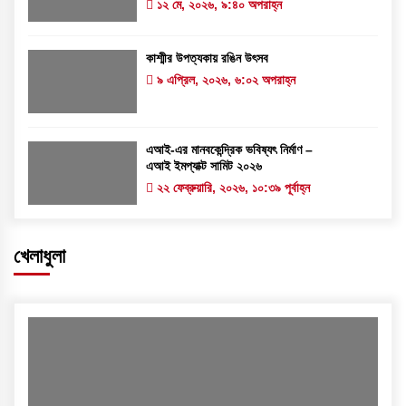
১২ মে, ২০২৬, ৯:৪০ অপরাহ্ন
কাশ্মীর উপত্যকায় রঙিন উৎসব
৯ এপ্রিল, ২০২৬, ৬:০২ অপরাহ্ন
এআই-এর মানবকেন্দ্রিক ভবিষ্যৎ নির্মাণ –
এআই ইমপ্যাক্ট সামিট ২০২৬
২২ ফেব্রুয়ারি, ২০২৬, ১০:৩৯ পূর্বাহ্ন
খেলাধুলা