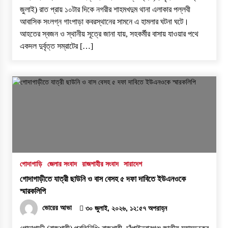
জুলাই) রাত প্রায় ১০টার দিকে নগরীর শাহমখদুম থানা এলাকার পল্লবী
আবাসিক সংলগ্ন গাংপাড়া কবরস্থানের সামনে এ হামলার ঘটনা ঘটে।
আহতের স্বজন ও স্থানীয় সূত্রে জানা যায়, সহকর্মীর বাসায় যাওয়ার পথে
একদল দুর্বৃত্ত সম্রাটের […]
গোদাগাড়ি
জেলার সংবাদ
রাজশাহীর সংবাদ
সারাদেশ
গোদাগাড়ীতে যাত্রী ছাউনি ও বাস বেসহ ৫ দফা দাবিতে ইউএনওকে
স্মারকলিপি
ভোরের আভা
৩০ জুলাই, ২০২৬, ১২:৫৭ অপরাহ্ন