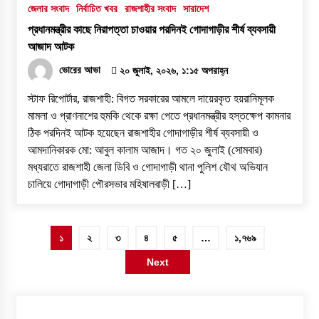
জেলার সংবাদ
নির্বাচিত খবর
রাজশাহীর সংবাদ
সারাদেশ
প্রধানমন্ত্রীর কাছে নিরাপত্তা চাওয়ার পরদিনই গোদাগাড়ীর শীর্ষ ব্যবসায়ী
আজাদ আটক
ভোরের আভা
২০ জুলাই, ২০২৬, ১:১৫ অপরাহ্ন
স্টাফ রিপোর্টার, রাজশাহী: বিগত সরকারের আমলে দায়েরকৃত হয়রানিমূলক
মামলা ও প্রাণনাশের হুমকি থেকে রক্ষা পেতে প্রধানমন্ত্রীর হস্তক্ষেপ কামনার
ঠিক পরদিনই আটক হয়েছেন রাজশাহীর গোদাগাড়ীর শীর্ষ ব্যবসায়ী ও
আমদানিকারক মো: আবুল কালাম আজাদ। ​গত ২০ জুলাই (সোমবার)
মধ্যরাতে রাজশাহী জেলা ডিবি ও গোদাগাড়ী থানা পুলিশ যৌথ অভিযান
চালিয়ে গোদাগাড়ী পৌরসভার মহিষালবাড়ী […]
পোস্ট
১
২
৩
৪
৫
…
১,৭৬৯
পেজিনেশন
Next