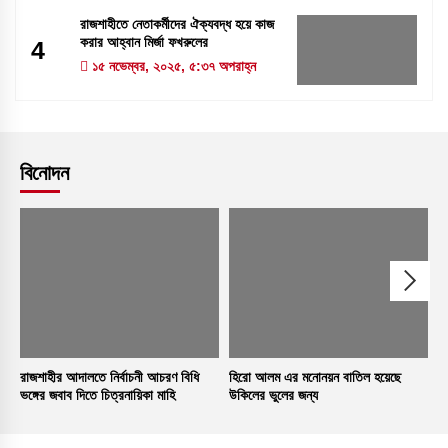
রাজশাহীতে নেতাকর্মীদের ঐক্যবদ্ধ হয়ে কাজ
করার আহ্বান মির্জা ফখরুলের
4
১৫ নভেম্বর, ২০২৫, ৫:৩৭ অপরাহ্ন
বিনোদন
রাজশাহীর আদালতে নির্বাচনী আচরণ বিধি
হিরো আলম এর মনোনয়ন বাতিল হয়েছে
৭
ভঙ্গের জবাব দিতে চিত্রনায়িকা মাহি
উকিলের ভুলের জন্য