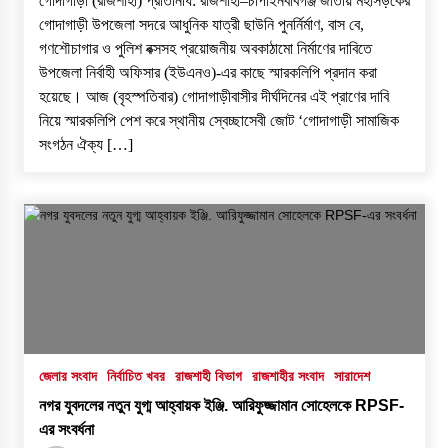
গোদাগাড়ী (রাজশাহী) প্রতিনিধি: রাজশাহী–চাঁপাইনবাবগঞ্জ জাতীয় মহাসড়কের
গোদাগাড়ী উপজেলা সদরে আধুনিক যাত্রী ছাউনি পুনর্নির্মাণ, বাস বে,
গণশৌচাগার ও পুলিশ বক্সসহ প্রয়োজনীয় অবকাঠামো নির্মাণের দাবিতে
উপজেলা নির্বাহী অফিসার (ইউএনও)-এর কাছে স্মারকলিপি প্রদান করা
হয়েছে। ​আজ (বৃহস্পতিবার) গোদাগাড়ীবাসীর দীর্ঘদিনের এই প্রাণের দাবি
নিয়ে স্মারকলিপি পেশ করে স্থানীয় স্বেচ্ছাসেবী জোট ‘গোদাগাড়ী সামাজিক
সংগঠন ঐক্য […]
জেলার সংবাদ
নির্বাচিত খবর
রাজশাহী বিভাগ
রাজশাহীর সংবাদ
সারাদেশ
নগর যুবদলের নতুন যুগ্ম আহ্বায়ক ইঞ্জি. আরিফুজ্জামান সোহেলকে RPSF-
এর সংবর্ধনা