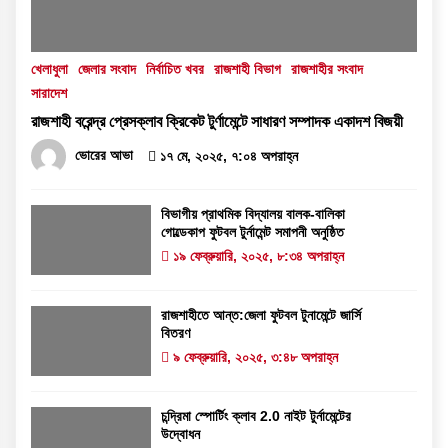
খেলাধুলা
জেলার সংবাদ
নির্বাচিত খবর
রাজশাহী বিভাগ
রাজশাহীর সংবাদ
সারাদেশ
রাজশাহী বরেন্দ্র প্রেসক্লাব ক্রিকেট টুর্ণামেন্টে সাধারণ সম্পাদক একাদশ বিজয়ী
ভোরের আভা
১৭ মে, ২০২৫, ৭:০৪ অপরাহ্ন
বিভাগীয় প্রাথমিক বিদ্যালয় বালক-বালিকা
গোল্ডেকাপ ফুটবল টুর্নামেন্ট সমাপনী অনুষ্ঠিত
১৯ ফেব্রুয়ারি, ২০২৫, ৮:৩৪ অপরাহ্ন
রাজশাহীতে আন্ত:জেলা ফুটবল টুনামেন্টে জার্সি
বিতরণ
৯ ফেব্রুয়ারি, ২০২৫, ৩:৪৮ অপরাহ্ন
চন্দ্রিমা স্পোর্টিং ক্লাব 2.0 নাইট টুর্নামেন্টের
উদ্বোধন