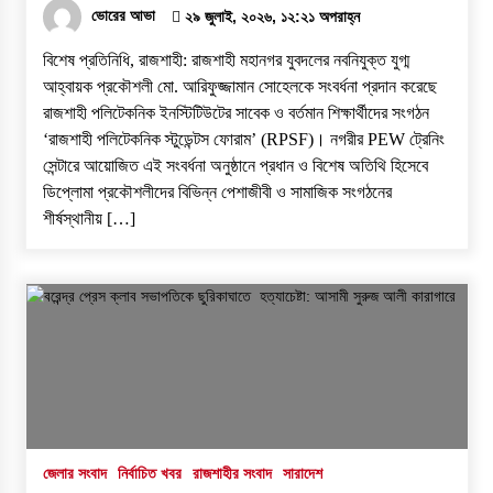
ভোরের আভা
২৯ জুলাই, ২০২৬, ১২:২১ অপরাহ্ন
বিশেষ প্রতিনিধি, রাজশাহী: রাজশাহী মহানগর যুবদলের নবনিযুক্ত যুগ্ম
আহ্বায়ক প্রকৌশলী মো. আরিফুজ্জামান সোহেলকে সংবর্ধনা প্রদান করেছে
রাজশাহী পলিটেকনিক ইনস্টিটিউটের সাবেক ও বর্তমান শিক্ষার্থীদের সংগঠন
‘রাজশাহী পলিটেকনিক স্টুডেন্টস ফোরাম’ (RPSF)। ​নগরীর PEW ট্রেনিং
সেন্টারে আয়োজিত এই সংবর্ধনা অনুষ্ঠানে প্রধান ও বিশেষ অতিথি হিসেবে
ডিপ্লোমা প্রকৌশলীদের বিভিন্ন পেশাজীবী ও সামাজিক সংগঠনের
শীর্ষস্থানীয় […]
জেলার সংবাদ
নির্বাচিত খবর
রাজশাহীর সংবাদ
সারাদেশ