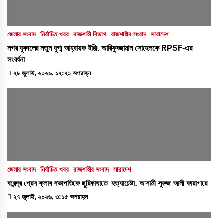
জেলার সংবাদ
নির্বাচিত খবর
রাজশাহী বিভাগ
রাজশাহীর সংবাদ
সারাদেশ
নগর যুবদলের নতুন যুগ্ম আহ্বায়ক ইঞ্জি. আরিফুজ্জামান সোহেলকে RPSF-এর
সংবর্ধনা
২৯ জুলাই, ২০২৬, ১২:২১ অপরাহ্ন
জেলার সংবাদ
নির্বাচিত খবর
রাজশাহীর সংবাদ
সারাদেশ
বরেন্দ্র প্রেস ক্লাব সভাপতিকে ছুরিকাঘাতে হত্যাচেষ্টা: আসামী সুরুজ আলী কারাগারে
২৭ জুলাই, ২০২৬, ৩:১৫ অপরাহ্ন