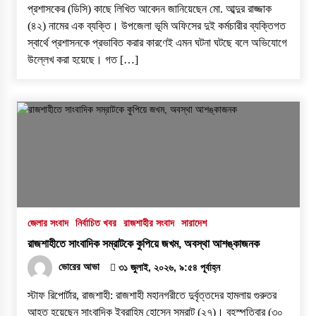
প্রশাসকের (ডিসি) কাছে লিখিত আবেদন জানিয়েছেন মো. আব্দুর রাজ্জাক
(৪২) নামের এক ব্যক্তি। উপজেলা ভূমি অফিসের দুই কর্মচারীর ব্যক্তিগত
স্বার্থে প্রশাসনকে প্রভাবিত করার কারণেই এমন ঘটনা ঘটছে বলে অভিযোগে
উল্লেখ করা হয়েছে। ​গত […]
জেলার সংবাদ
নির্বাচিত খবর
রাজশাহীর সংবাদ
সারাদেশ
রাজশাহীতে সাংবাদিক সম্রাটকে কুপিয়ে জখম, অবস্থা আশঙ্কাজনক
ভোরের আভা
৩১ জুলাই, ২০২৬, ৯:৫৪ পূর্বাহ্ন
স্টাফ রিপোর্টার, রাজশাহী: রাজশাহী মহানগরীতে দুর্বৃত্তদের হামলায় গুরুতর
আহত হয়েছেন সাংবাদিক ইব্রাহিম হোসেন সম্রাট (২৭)। বৃহস্পতিবার (৩০