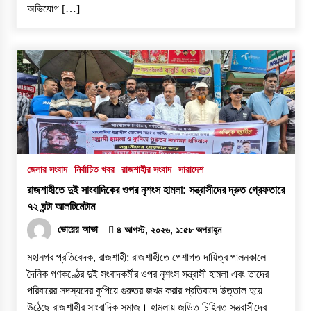
অভিযোগ […]
জেলার সংবাদ
নির্বাচিত খবর
রাজশাহীর সংবাদ
সারাদেশ
রাজশাহীতে দুই সাংবাদিকের ওপর নৃশংস হামলা: সন্ত্রাসীদের দ্রুত গ্রেফতারে
৭২ ঘন্টা আলটিমেটাম
ভোরের আভা
৪ আগস্ট, ২০২৬, ১:৫৮ অপরাহ্ন
​মহানগর প্রতিবেদক, রাজশাহী: রাজশাহীতে পেশাগত দায়িত্ব পালনকালে
দৈনিক গণকণ্ঠের দুই সংবাদকর্মীর ওপর নৃশংস সন্ত্রাসী হামলা এবং তাদের
পরিবারের সদস্যদের কুপিয়ে গুরুতর জখম করার প্রতিবাদে উত্তাল হয়ে
উঠেছে রাজশাহীর সাংবাদিক সমাজ। হামলায় জড়িত চিহ্নিত সন্ত্রাসীদের