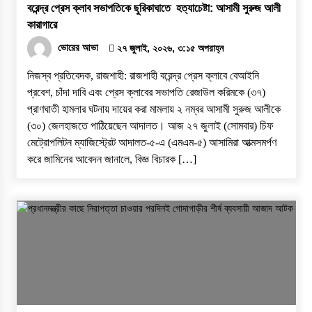
বরেন্দ্র প্রেস ক্লাব সভাপতিকে ছুরিকাঘাতে হত্যাচেষ্টা: আসামী সুরুজ আলী
কারাগারে
ভোরের আভা
২৭ জুলাই, ২০২৬, ৩:১৫ অপরাহ্ন
নিজস্ব প্রতিবেদক, রাজশাহী: ​রাজশাহী বরেন্দ্র প্রেস ক্লাবে বেআইনি
প্রবেশ, চাঁদা দাবি এবং প্রেস ক্লাবের সভাপতি রেজাউল করিমকে (৩৭)
প্রাণঘাতী হামলার ঘটনায় দায়ের করা মামলায় ২ নম্বর আসামী সুরুজ আলীকে
(৩০) জেলহাজতে পাঠিয়েছেন আদালত। ​আজ ২৭ জুলাই (সোমবার) চিফ
মেট্রোপলিটন ম্যাজিস্ট্রেট আদালত-৫-এ (এমএম-৫) আসামিরা আত্মসমর্পণ
করে জামিনের আবেদন জানালে, বিজ্ঞ বিচারক […]