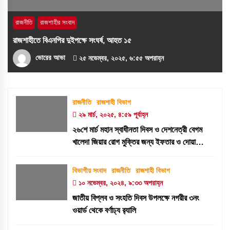
রাজনীতি
রাজশাহীর সংবাদ
রাজশাহীতে বিএনপির দুইপক্ষে সংঘর্ষ, আহত ১৫
ভোরের আভা
২৫ নভেম্বর, ২০২৫, ৬:৫৫ অপরাহ্ন
রাজনীতি
রাজশাহী বিভাগ
২৯ মার্চ, ২০২৫, ৪:৫৯ পূর্বাহ্ন
২৬শে মার্চ মহান স্বাধীনতা দিবস ও দেশনেত্রী বেগম
খালেদা জিয়ার রোগ মুক্তির জন্য ইফতার ও দোয়া
মাহফিল
বিভাগীয় সংবাদ
রাজনীতি
রাজশাহী বিভাগ
১০ নভেম্বর, ২০২৪, ৯:৩৩ অপরাহ্ন
জাতীয় বিপ্লব ও সংহতি দিবস উপলক্ষে নগরীর ৩নং
ওয়ার্ড থেকে বর্ণাঢ্য র‍্যালি