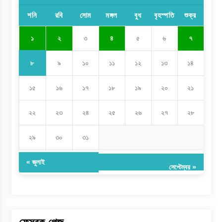
শনি
রবি
সোম
মঙ্গল
বুধ
বৃহস্পতি
শুক্র
১
২
৩
৪
৫
৬
৭
৮
৯
১০
১১
১২
১৩
১৪
১৫
১৬
১৭
১৮
১৯
২০
২১
২২
২৩
২৪
২৫
২৬
২৭
২৮
২৯
৩০
৩১
« জুলাই
সেপ্টেম্বর »