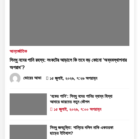
আন্তর্জাতিক
সিন্ধু নদের পানি রহস্য: সংকটের আড়ালে কি তবে বড় কোনো ‘অব্যবস্থাপনার
অপরাধ’?
ভোরের আভা
১৫ জুলাই, ২০২৬, ৭:২৬ অপরাহ্ন
‘হকের পানি’: সিন্ধু নদের পানির ন্যায্য হিস্যা
আদায়ে ভারতের নতুন কৌশল
১৫ জুলাই, ২০২৬, ৭:০০ অপরাহ্ন
সিন্ধু জলচুক্তি: শান্তির দলিল নাকি একতরফা
ছাড়ের ইতিহাস?