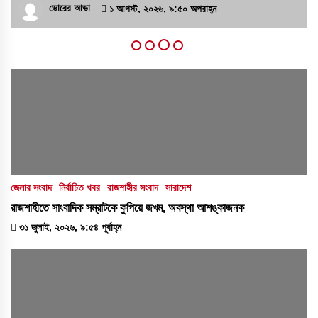
ভোরের আভা
১ আগস্ট, ২০২৬, ৯:৫০ অপরাহ্ন
বাগমারায় যুবদলের নেতাকে পিটিয়ে আহত করলো
ছাত্রদলের তিন নেতা
১৭ জুলাই, ২০২৬, ৮:০৬ অপরাহ্ন
‘প্রযুক্তির সঙ্গে তাল মিলিয়ে সাংবাদিকদের এগিয়ে যেতে
হবে’- পিআইবির মহাপরিচালক
১৭ জুলাই, ২০২৬, ৪:৩৩ অপরাহ্ন
জেলার সংবাদ
নির্বাচিত খবর
রাজশাহীর সংবাদ
সারাদেশ
রাজশাহীতে সাংবাদিক সম্রাটকে কুপিয়ে জখম, অবস্থা আশঙ্কাজনক
৩১ জুলাই, ২০২৬, ৯:৫৪ পূর্বাহ্ন