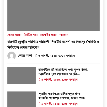
জেলার সংবাদ
নির্বাচিত খবর
রাজশাহীর সংবাদ
সারাদেশ
রাজশাহী কেন্দ্রীয় কারাগারে কারারক্ষী ‘সিআইডি রাসেল’-এর বিরুদ্ধে চাঁদাবাজি ও
নির্যাতনের গুরুতর অভিযোগ
ভোরের আভা
৭ আগস্ট, ২০২৬, ৬:৩২ অপরাহ্ন
রাজশাহীতে দুই সাংবাদিকের ওপর নৃশংস হামলা:
সন্ত্রাসীদের দ্রুত গ্রেফতারে ৭২ ঘন্টা
আলটিমেটাম
৪ আগস্ট, ২০২৬, ১:৫৮ অপরাহ্ন
স্বরাষ্ট্র মন্ত্রণালয়ের তালিকাভুক্ত মাদক
কারবারির প্রকাশ্যে চলাফেরা, জনমনে ক্ষোভ
১ আগস্ট, ২০২৬, ৯:৫০ অপরাহ্ন