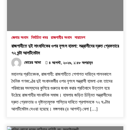
জেলার সংবাদ
নির্বাচিত খবর
রাজশাহীর সংবাদ
সারাদেশ
রাজশাহীতে দুই সাংবাদিকের ওপর নৃশংস হামলা: সন্ত্রাসীদের দ্রুত গ্রেফতারে
৭২ ঘন্টা আলটিমেটাম
ভোরের আভা
৪ আগস্ট, ২০২৬, ১:৫৮ অপরাহ্ন
​মহানগর প্রতিবেদক, রাজশাহী: রাজশাহীতে পেশাগত দায়িত্ব পালনকালে
দৈনিক গণকণ্ঠের দুই সংবাদকর্মীর ওপর নৃশংস সন্ত্রাসী হামলা এবং তাদের
পরিবারের সদস্যদের কুপিয়ে গুরুতর জখম করার প্রতিবাদে উত্তাল হয়ে
উঠেছে রাজশাহীর সাংবাদিক সমাজ। হামলায় জড়িত চিহ্নিত সন্ত্রাসীদের
দ্রুত গ্রেফতার ও দৃষ্টান্তমূলক শাস্তির দাবিতে প্রশাসনকে ৭২ ঘণ্টার
আলটিমেটাম দেওয়া হয়েছে। ​মঙ্গলবার (৪ আগস্ট) বেলা […]