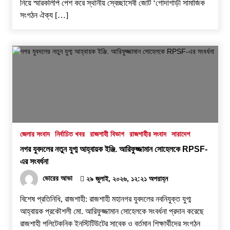
নিয়ে স্মারকলিপি পেশ করে স্থানীয় স্বেচ্ছাসেবী জোট ‘গোদাগাড়ী সামাজিক
সংগঠন ঐক্য […]
জেলার সংবাদ
নির্বাচিত খবর
রাজশাহী বিভাগ
রাজশাহীর সংবাদ
সারাদেশ
নগর যুবদলের নতুন যুগ্ম আহ্বায়ক ইঞ্জি. আরিফুজ্জামান সোহেলকে RPSF-
এর সংবর্ধনা
ভোরের আভা
২৯ জুলাই, ২০২৬, ১২:২১ অপরাহ্ন
বিশেষ প্রতিনিধি, রাজশাহী: রাজশাহী মহানগর যুবদলের নবনিযুক্ত যুগ্ম
আহ্বায়ক প্রকৌশলী মো. আরিফুজ্জামান সোহেলকে সংবর্ধনা প্রদান করেছে
রাজশাহী পলিটেকনিক ইনস্টিটিউটের সাবেক ও বর্তমান শিক্ষার্থীদের সংগঠন