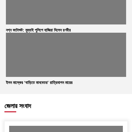
নগ্ন ফটোশুট: মুম্বাই পুলিশে হাজিরা দিলেন রণবীর
ইলন মাস্কের ‘বাড়িতে মানবেতর’ রাত্রিযাপন মায়ের
জেলার সংবাদ