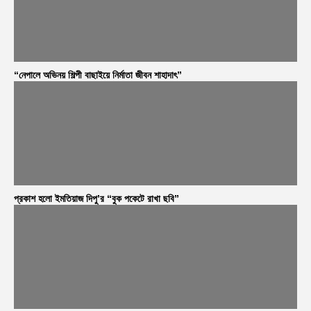
“নেপালে অভিনয় শিল্পী বাছাইয়ে নির্মাতা জীবন শাহাদাৎ”
প্রকাশ হলো ইমতিয়াজ দিপু’র “বুক পকেটে রাখা ছবি”