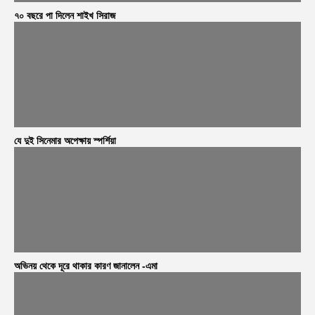
৭০ বছরে পা দিলেন শাইখ সিরাজ
যে দুই সিনেমার অপেক্ষায় স্পর্শিয়া
অভিনয় থেকে দূরে থাকার কারণ জানালেন -এমা