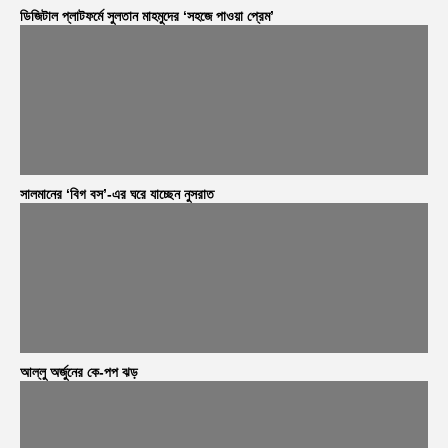
ডিজিটাল প্লাটফর্মে সুলতান মাহমুদের ‘সহজে পাওয়া প্রেম’
সালমানের ‘বিগ বস’-এর ঘরে যাচ্ছেন নুসরাত
আল্লু অর্জুনের কে-পপ ঝড়