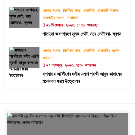
জেলার সংবাদ
নির্বাচিত খবর
রাজনীতি
রাজশাহী বিভাগ
রাজশাহীর সংবাদ
সারাদেশ
২১ ডিসেম্বর, ২০২৩, ১০:১৮ অপরাহ্ন
পাতানো অংশগ্রহণ মূলক ভোট, ভয়ে ভোটাররা- স্বপন
জেলার সংবাদ
নির্বাচিত খবর
রাজনীতি
রাজশাহীর সংবাদ
সারাদেশ
২৭ নভেম্বর, ২০২৩, ৭:৩৮ অপরাহ্ন
বাগমারায় আ’লীগের দলীয় এমপি প্রার্থী আবুল কালামের
মনোনয়ন ফরম উত্তোলন