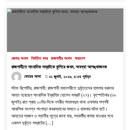
জেলার সংবাদ
নির্বাচিত খবর
রাজশাহীর সংবাদ
সারাদেশ
রাজশাহীতে সাংবাদিক সম্রাটকে কুপিয়ে জখম, অবস্থা আশঙ্কাজনক
ভোরের আভা
৩১ জুলাই, ২০২৬, ৯:৫৪ পূর্বাহ্ন
স্টাফ রিপোর্টার, রাজশাহী: রাজশাহী মহানগরীতে দুর্বৃত্তদের হামলায় গুরুতর
আহত হয়েছেন সাংবাদিক ইব্রাহিম হোসেন সম্রাট (২৭)। বৃহস্পতিবার (৩০
জুলাই) রাত প্রায় ১০টার দিকে নগরীর শাহমখদুম থানা এলাকার পল্লবী
আবাসিক সংলগ্ন গাংপাড়া কবরস্থানের সামনে এ হামলার ঘটনা ঘটে।
আহতের স্বজন ও স্থানীয় সূত্রে জানা যায়, সহকর্মীর বাসায় যাওয়ার পথে
একদল দুর্বৃত্ত সম্রাটের […]