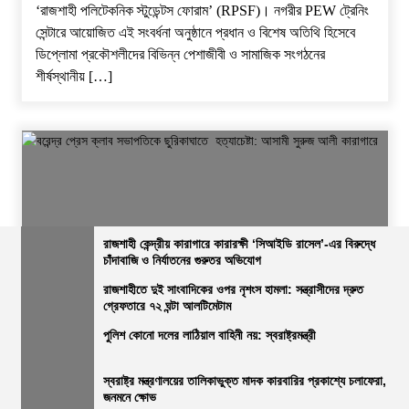
‘রাজশাহী পলিটেকনিক স্টুডেন্টস ফোরাম’ (RPSF)। ​নগরীর PEW ট্রেনিং
সেন্টারে আয়োজিত এই সংবর্ধনা অনুষ্ঠানে প্রধান ও বিশেষ অতিথি হিসেবে
ডিপ্লোমা প্রকৌশলীদের বিভিন্ন পেশাজীবী ও সামাজিক সংগঠনের
শীর্ষস্থানীয় […]
রাজশাহী কেন্দ্রীয় কারাগারে কারারক্ষী ‘সিআইডি রাসেল’-এর বিরুদ্ধে
চাঁদাবাজি ও নির্যাতনের গুরুতর অভিযোগ
জেলার সংবাদ
নির্বাচিত খবর
রাজশাহীর সংবাদ
সারাদেশ
রাজশাহীতে দুই সাংবাদিকের ওপর নৃশংস হামলা: সন্ত্রাসীদের দ্রুত
গ্রেফতারে ৭২ ঘন্টা আলটিমেটাম
বরেন্দ্র প্রেস ক্লাব সভাপতিকে ছুরিকাঘাতে হত্যাচেষ্টা: আসামী সুরুজ আলী
কারাগারে
পুলিশ কোনো দলের লাঠিয়াল বাহিনী নয়: স্বরাষ্ট্রমন্ত্রী
ভোরের আভা
২৭ জুলাই, ২০২৬, ৩:১৫ অপরাহ্ন
স্বরাষ্ট্র মন্ত্রণালয়ের তালিকাভুক্ত মাদক কারবারির প্রকাশ্যে চলাফেরা,
জনমনে ক্ষোভ
নিজস্ব প্রতিবেদক, রাজশাহী: ​রাজশাহী বরেন্দ্র প্রেস ক্লাবে বেআইনি