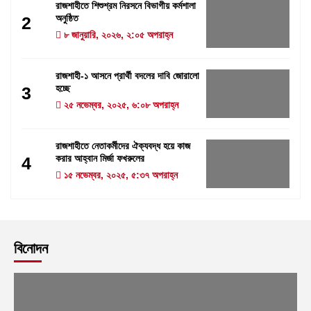
রাজশাহীতে শিশুশ্রম নিরসনে বিভাগীয় কর্মশালা
অনুষ্ঠিত
2
৮ জানুয়ারি, ২০২৬, ২:০৫ অপরাহ্ন
রাজশাহী-১ আসনে প্রার্থী বদলের দাবি জোরালো
হচ্ছে
3
২৫ নভেম্বর, ২০২৫, ৬:০৮ অপরাহ্ন
রাজশাহীতে নেতাকর্মীদের ঐক্যবদ্ধ হয়ে কাজ
করার আহ্বান মির্জা ফখরুলের
4
১৫ নভেম্বর, ২০২৫, ৫:৩৭ অপরাহ্ন
বিনোদন