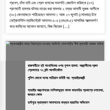
প্রবেশ, চাঁদা দাবি এবং প্রেস ক্লাবের সভাপতি রেজাউল করিমকে (৩৭)
প্রাণঘাতী হামলার ঘটনায় দায়ের করা মামলায় ২ নম্বর আসামী সুরুজ আলীকে
(৩০) জেলহাজতে পাঠিয়েছেন আদালত। ​আজ ২৭ জুলাই (সোমবার) চিফ
মেট্রোপলিটন ম্যাজিস্ট্রেট আদালত-৫-এ (এমএম-৫) আসামিরা আত্মসমর্পণ
করে জামিনের আবেদন জানালে, বিজ্ঞ বিচারক […]
রাজশাহীতে দুই সাংবাদিকের ওপর নৃশংস হামলা: সন্ত্রাসীদের দ্রুত
গ্রেফতারে ৭২ ঘন্টা আলটিমেটাম
পুলিশ কোনো দলের লাঠিয়াল বাহিনী নয়: স্বরাষ্ট্রমন্ত্রী
জেলার সংবাদ
নির্বাচিত খবর
রাজশাহীর সংবাদ
সারাদেশ
প্রধানমন্ত্রীর কাছে নিরাপত্তা চাওয়ার পরদিনই গোদাগাড়ীর শীর্ষ ব্যবসায়ী
স্বরাষ্ট্র মন্ত্রণালয়ের তালিকাভুক্ত মাদক কারবারির প্রকাশ্যে চলাফেরা,
জনমনে ক্ষোভ
আজাদ আটক
দুর্গাপুরে ভ্রাম্যমাণ আদালতের মাধ্যমে হয়রানির অভিযোগ
ভোরের আভা
২০ জুলাই, ২০২৬, ১:১৫ অপরাহ্ন