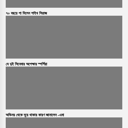
৭০ বছরে পা দিলেন শাইখ সিরাজ
যে দুই সিনেমার অপেক্ষায় স্পর্শিয়া
অভিনয় থেকে দূরে থাকার কারণ জানালেন -এমা