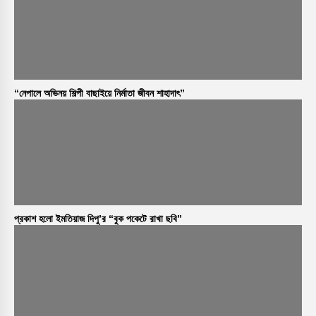
“নেপালে অভিনয় শিল্পী বাছাইয়ে নির্মাতা জীবন শাহাদাৎ”
প্রকাশ হলো ইমতিয়াজ দিপু’র “বুক পকেটে রাখা ছবি”