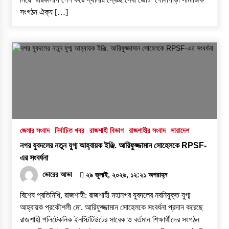
সংগঠন ঐক্য […]
জেলার সংবাদ
নির্বাচিত খবর
রাজশাহী বিভাগ
রাজশাহীর সংবাদ
সারাদেশ
নগর যুবদলের নতুন যুগ্ম আহ্বায়ক ইঞ্জি. আরিফুজ্জামান সোহেলকে RPSF-
এর সংবর্ধনা
ভোরের আভা
২৯ জুলাই, ২০২৬, ১২:২১ অপরাহ্ন
বিশেষ প্রতিনিধি, রাজশাহী: রাজশাহী মহানগর যুবদলের নবনিযুক্ত যুগ্ম
আহ্বায়ক প্রকৌশলী মো. আরিফুজ্জামান সোহেলকে সংবর্ধনা প্রদান করেছে
রাজশাহী পলিটেকনিক ইনস্টিটিউটের সাবেক ও বর্তমান শিক্ষার্থীদের সংগঠন