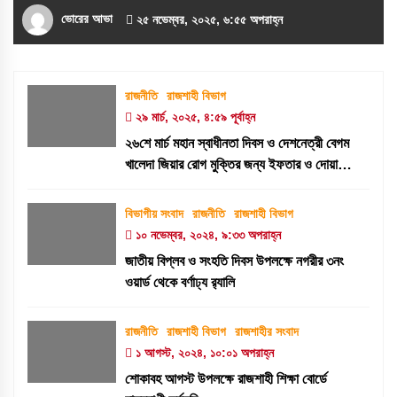
ভোরের আভা
২৫ নভেম্বর, ২০২৫, ৬:৫৫ অপরাহ্ন
রাজনীতি
রাজশাহী বিভাগ
২৯ মার্চ, ২০২৫, ৪:৫৯ পূর্বাহ্ন
২৬শে মার্চ মহান স্বাধীনতা দিবস ও দেশনেত্রী বেগম
খালেদা জিয়ার রোগ মুক্তির জন্য ইফতার ও দোয়া
মাহফিল
বিভাগীয় সংবাদ
রাজনীতি
রাজশাহী বিভাগ
১০ নভেম্বর, ২০২৪, ৯:৩৩ অপরাহ্ন
জাতীয় বিপ্লব ও সংহতি দিবস উপলক্ষে নগরীর ৩নং
ওয়ার্ড থেকে বর্ণাঢ্য র‍্যালি
রাজনীতি
রাজশাহী বিভাগ
রাজশাহীর সংবাদ
১ আগস্ট, ২০২৪, ১০:০১ অপরাহ্ন
শোকাবহ আগস্ট উপলক্ষে রাজশাহী শিক্ষা বোর্ডে