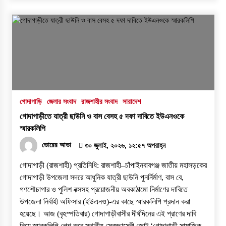
গোদাগাড়ি
জেলার সংবাদ
রাজশাহীর সংবাদ
সারাদেশ
গোদাগাড়ীতে যাত্রী ছাউনি ও বাস বেসহ ৫ দফা দাবিতে ইউএনওকে
স্মারকলিপি
ভোরের আভা
৩০ জুলাই, ২০২৬, ১২:৫৭ অপরাহ্ন
গোদাগাড়ী (রাজশাহী) প্রতিনিধি: রাজশাহী–চাঁপাইনবাবগঞ্জ জাতীয় মহাসড়কের
গোদাগাড়ী উপজেলা সদরে আধুনিক যাত্রী ছাউনি পুনর্নির্মাণ, বাস বে,
গণশৌচাগার ও পুলিশ বক্সসহ প্রয়োজনীয় অবকাঠামো নির্মাণের দাবিতে
উপজেলা নির্বাহী অফিসার (ইউএনও)-এর কাছে স্মারকলিপি প্রদান করা
হয়েছে। ​আজ (বৃহস্পতিবার) গোদাগাড়ীবাসীর দীর্ঘদিনের এই প্রাণের দাবি
নিয়ে স্মারকলিপি পেশ করে স্থানীয় স্বেচ্ছাসেবী জোট ‘গোদাগাড়ী সামাজিক