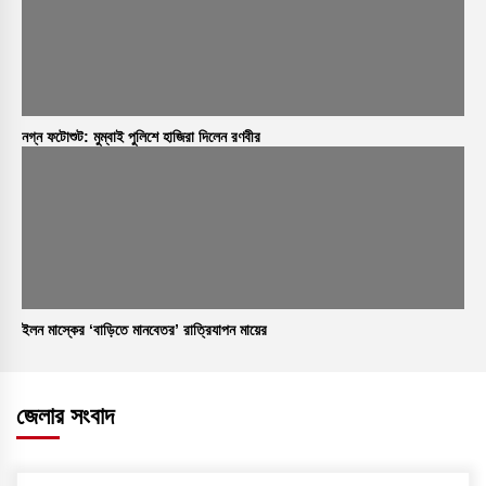
নগ্ন ফটোশুট: মুম্বাই পুলিশে হাজিরা দিলেন রণবীর
ইলন মাস্কের ‘বাড়িতে মানবেতর’ রাত্রিযাপন মায়ের
জেলার সংবাদ