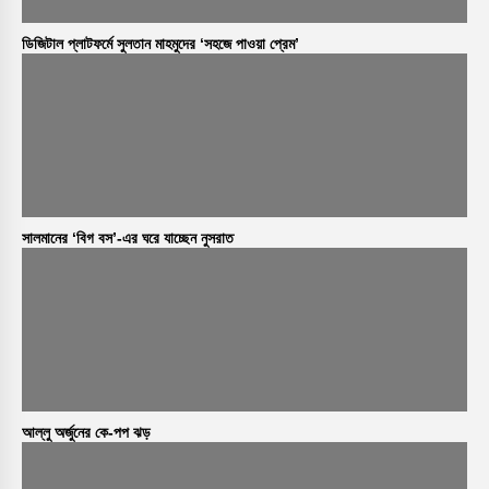
ডিজিটাল প্লাটফর্মে সুলতান মাহমুদের ‘সহজে পাওয়া প্রেম’
সালমানের ‘বিগ বস’-এর ঘরে যাচ্ছেন নুসরাত
আল্লু অর্জুনের কে-পপ ঝড়