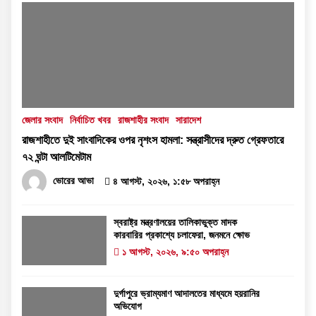
জেলার সংবাদ
নির্বাচিত খবর
রাজশাহীর সংবাদ
সারাদেশ
রাজশাহীতে দুই সাংবাদিকের ওপর নৃশংস হামলা: সন্ত্রাসীদের দ্রুত গ্রেফতারে
৭২ ঘন্টা আলটিমেটাম
ভোরের আভা
৪ আগস্ট, ২০২৬, ১:৫৮ অপরাহ্ন
স্বরাষ্ট্র মন্ত্রণালয়ের তালিকাভুক্ত মাদক
কারবারির প্রকাশ্যে চলাফেরা, জনমনে ক্ষোভ
১ আগস্ট, ২০২৬, ৯:৫০ অপরাহ্ন
দুর্গাপুরে ভ্রাম্যমাণ আদালতের মাধ্যমে হয়রানির
অভিযোগ