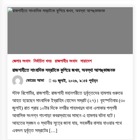
জেলার সংবাদ
নির্বাচিত খবর
রাজশাহীর সংবাদ
সারাদেশ
রাজশাহীতে সাংবাদিক সম্রাটকে কুপিয়ে জখম, অবস্থা আশঙ্কাজনক
ভোরের আভা
৩১ জুলাই, ২০২৬, ৯:৫৪ পূর্বাহ্ন
স্টাফ রিপোর্টার, রাজশাহী: রাজশাহী মহানগরীতে দুর্বৃত্তদের হামলায় গুরুতর
আহত হয়েছেন সাংবাদিক ইব্রাহিম হোসেন সম্রাট (২৭)। বৃহস্পতিবার (৩০
জুলাই) রাত প্রায় ১০টার দিকে নগরীর শাহমখদুম থানা এলাকার পল্লবী
আবাসিক সংলগ্ন গাংপাড়া কবরস্থানের সামনে এ হামলার ঘটনা ঘটে।
আহতের স্বজন ও স্থানীয় সূত্রে জানা যায়, সহকর্মীর বাসায় যাওয়ার পথে
একদল দুর্বৃত্ত সম্রাটের […]