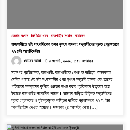
জেলার সংবাদ
নির্বাচিত খবর
রাজশাহীর সংবাদ
সারাদেশ
রাজশাহীতে দুই সাংবাদিকের ওপর নৃশংস হামলা: সন্ত্রাসীদের দ্রুত গ্রেফতারে
৭২ ঘন্টা আলটিমেটাম
ভোরের আভা
৪ আগস্ট, ২০২৬, ১:৫৮ অপরাহ্ন
​মহানগর প্রতিবেদক, রাজশাহী: রাজশাহীতে পেশাগত দায়িত্ব পালনকালে
দৈনিক গণকণ্ঠের দুই সংবাদকর্মীর ওপর নৃশংস সন্ত্রাসী হামলা এবং তাদের
পরিবারের সদস্যদের কুপিয়ে গুরুতর জখম করার প্রতিবাদে উত্তাল হয়ে
উঠেছে রাজশাহীর সাংবাদিক সমাজ। হামলায় জড়িত চিহ্নিত সন্ত্রাসীদের
দ্রুত গ্রেফতার ও দৃষ্টান্তমূলক শাস্তির দাবিতে প্রশাসনকে ৭২ ঘণ্টার
আলটিমেটাম দেওয়া হয়েছে। ​মঙ্গলবার (৪ আগস্ট) বেলা […]