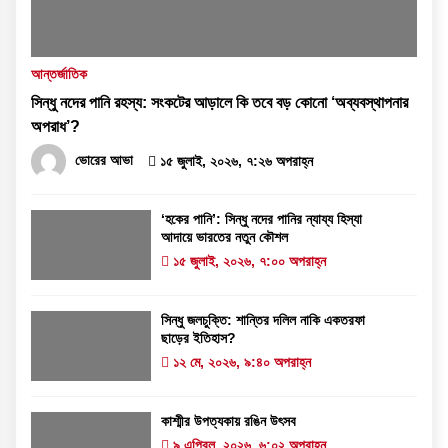
আন্তর্জাতিক
সিন্ধু নদের পানি রহস্য: সংকটের আড়ালে কি তবে বড় কোনো ‘অব্যবস্থাপনার
অপরাধ’?
ভোরের আভা
১৫ জুলাই, ২০২৬, ৭:২৬ অপরাহ্ন
‘হকের পানি’: সিন্ধু নদের পানির ন্যায্য হিস্যা
আদায়ে ভারতের নতুন কৌশল
১৫ জুলাই, ২০২৬, ৭:০০ অপরাহ্ন
সিন্ধু জলচুক্তি: শান্তির দলিল নাকি একতরফা
ছাড়ের ইতিহাস?
১২ মে, ২০২৬, ৯:৪০ অপরাহ্ন
কাশ্মীর উপত্যকায় রঙিন উৎসব
৯ এপ্রিল, ২০২৬, ৬:০২ অপরাহ্ন