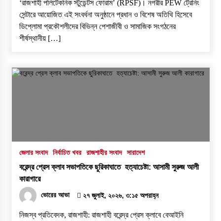
‘রাজশাহী পলিটেকনিক স্টুডেন্টস ফোরাম’ (RPSF)। ​নগরীর PEW ট্রেনিং
সেন্টারে আয়োজিত এই সংবর্ধনা অনুষ্ঠানে প্রধান ও বিশেষ অতিথি হিসেবে
ডিপ্লোমা প্রকৌশলীদের বিভিন্ন পেশাজীবী ও সামাজিক সংগঠনের
শীর্ষস্থানীয় […]
জেলার সংবাদ
নির্বাচিত খবর
রাজশাহীর সংবাদ
সারাদেশ
বরেন্দ্র প্রেস ক্লাব সভাপতিকে ছুরিকাঘাতে হত্যাচেষ্টা: আসামী সুরুজ আলী
কারাগারে
ভোরের আভা
২৭ জুলাই, ২০২৬, ৩:১৫ অপরাহ্ন
নিজস্ব প্রতিবেদক, রাজশাহী: ​রাজশাহী বরেন্দ্র প্রেস ক্লাবে বেআইনি