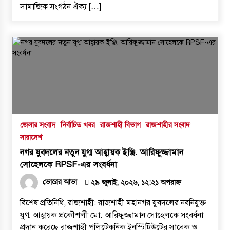
সামাজিক সংগঠন ঐক্য […]
জেলার সংবাদ
নির্বাচিত খবর
রাজশাহী বিভাগ
রাজশাহীর সংবাদ
সারাদেশ
নগর যুবদলের নতুন যুগ্ম আহ্বায়ক ইঞ্জি. আরিফুজ্জামান
সোহেলকে RPSF-এর সংবর্ধনা
ভোরের আভা
২৯ জুলাই, ২০২৬, ১২:২১ অপরাহ্ন
বিশেষ প্রতিনিধি, রাজশাহী: রাজশাহী মহানগর যুবদলের নবনিযুক্ত
যুগ্ম আহ্বায়ক প্রকৌশলী মো. আরিফুজ্জামান সোহেলকে সংবর্ধনা
প্রদান করেছে রাজশাহী পলিটেকনিক ইনস্টিটিউটের সাবেক ও