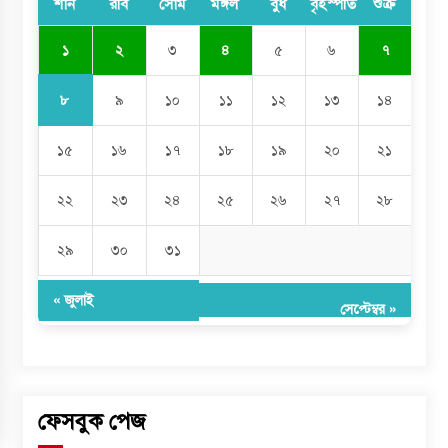
শনি
রবি
সোম
মঙ্গল
বুধ
বৃহস্পতি
শুক্র
১
২
৩
৪
৫
৬
৭
৮
৯
১০
১১
১২
১৩
১৪
১৫
১৬
১৭
১৮
১৯
২০
২১
২২
২৩
২৪
২৫
২৬
২৭
২৮
২৯
৩০
৩১
« জুলাই
সেপ্টেম্বর »
ফেসবুক পেজ