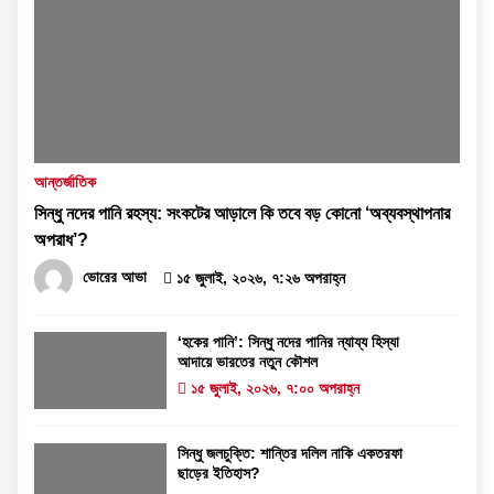
আন্তর্জাতিক
সিন্ধু নদের পানি রহস্য: সংকটের আড়ালে কি তবে বড় কোনো ‘অব্যবস্থাপনার
অপরাধ’?
ভোরের আভা
১৫ জুলাই, ২০২৬, ৭:২৬ অপরাহ্ন
‘হকের পানি’: সিন্ধু নদের পানির ন্যায্য হিস্যা
আদায়ে ভারতের নতুন কৌশল
১৫ জুলাই, ২০২৬, ৭:০০ অপরাহ্ন
সিন্ধু জলচুক্তি: শান্তির দলিল নাকি একতরফা
ছাড়ের ইতিহাস?