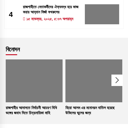
রাজশাহীতে নেতাকর্মীদের ঐক্যবদ্ধ হয়ে কাজ
করার আহ্বান মির্জা ফখরুলের
4
১৫ নভেম্বর, ২০২৫, ৫:৩৭ অপরাহ্ন
বিনোদন
রাজশাহীর আদালতে নির্বাচনী আচরণ বিধি
হিরো আলম এর মনোনয়ন বাতিল হয়েছে
৭
ভঙ্গের জবাব দিতে চিত্রনায়িকা মাহি
উকিলের ভুলের জন্য