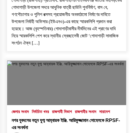
গোদাগাড়ী (রাজশাহী) প্রতিনিধি: রাজশাহী–চাঁপাইনবাবগঞ্জ জাতীয় মহাসড়কের
গোদাগাড়ী উপজেলা সদরে আধুনিক যাত্রী ছাউনি পুনর্নির্মাণ, বাস বে,
গণশৌচাগার ও পুলিশ বক্সসহ প্রয়োজনীয় অবকাঠামো নির্মাণের দাবিতে
উপজেলা নির্বাহী অফিসার (ইউএনও)-এর কাছে স্মারকলিপি প্রদান করা
হয়েছে। ​আজ (বৃহস্পতিবার) গোদাগাড়ীবাসীর দীর্ঘদিনের এই প্রাণের দাবি
নিয়ে স্মারকলিপি পেশ করে স্থানীয় স্বেচ্ছাসেবী জোট ‘গোদাগাড়ী সামাজিক
সংগঠন ঐক্য […]
জেলার সংবাদ
নির্বাচিত খবর
রাজশাহী বিভাগ
রাজশাহীর সংবাদ
সারাদেশ
নগর যুবদলের নতুন যুগ্ম আহ্বায়ক ইঞ্জি. আরিফুজ্জামান সোহেলকে RPSF-
এর সংবর্ধনা