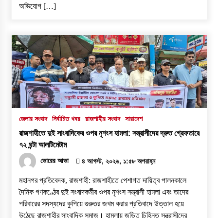
অভিযোগ […]
জেলার সংবাদ
নির্বাচিত খবর
রাজশাহীর সংবাদ
সারাদেশ
রাজশাহীতে দুই সাংবাদিকের ওপর নৃশংস হামলা: সন্ত্রাসীদের দ্রুত গ্রেফতারে
৭২ ঘন্টা আলটিমেটাম
ভোরের আভা
৪ আগস্ট, ২০২৬, ১:৫৮ অপরাহ্ন
​মহানগর প্রতিবেদক, রাজশাহী: রাজশাহীতে পেশাগত দায়িত্ব পালনকালে
দৈনিক গণকণ্ঠের দুই সংবাদকর্মীর ওপর নৃশংস সন্ত্রাসী হামলা এবং তাদের
পরিবারের সদস্যদের কুপিয়ে গুরুতর জখম করার প্রতিবাদে উত্তাল হয়ে
উঠেছে রাজশাহীর সাংবাদিক সমাজ। হামলায় জড়িত চিহ্নিত সন্ত্রাসীদের