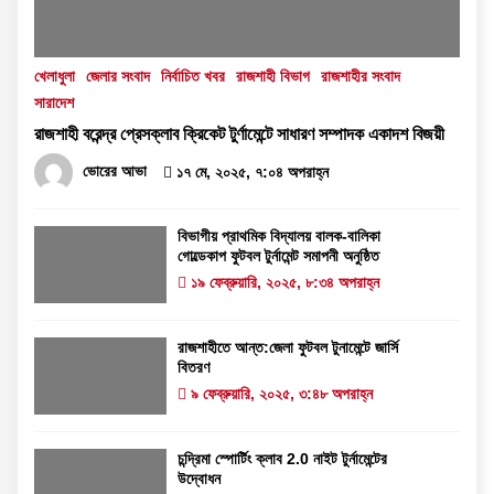
খেলাধুলা
জেলার সংবাদ
নির্বাচিত খবর
রাজশাহী বিভাগ
রাজশাহীর সংবাদ
সারাদেশ
রাজশাহী বরেন্দ্র প্রেসক্লাব ক্রিকেট টুর্ণামেন্টে সাধারণ সম্পাদক একাদশ বিজয়ী
ভোরের আভা
১৭ মে, ২০২৫, ৭:০৪ অপরাহ্ন
বিভাগীয় প্রাথমিক বিদ্যালয় বালক-বালিকা
গোল্ডেকাপ ফুটবল টুর্নামেন্ট সমাপনী অনুষ্ঠিত
১৯ ফেব্রুয়ারি, ২০২৫, ৮:৩৪ অপরাহ্ন
রাজশাহীতে আন্ত:জেলা ফুটবল টুনামেন্টে জার্সি
বিতরণ
৯ ফেব্রুয়ারি, ২০২৫, ৩:৪৮ অপরাহ্ন
চন্দ্রিমা স্পোর্টিং ক্লাব 2.0 নাইট টুর্নামেন্টের
উদ্বোধন