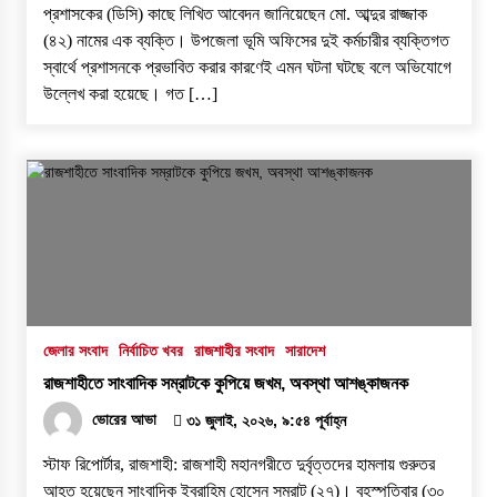
প্রশাসকের (ডিসি) কাছে লিখিত আবেদন জানিয়েছেন মো. আব্দুর রাজ্জাক
(৪২) নামের এক ব্যক্তি। উপজেলা ভূমি অফিসের দুই কর্মচারীর ব্যক্তিগত
স্বার্থে প্রশাসনকে প্রভাবিত করার কারণেই এমন ঘটনা ঘটছে বলে অভিযোগে
উল্লেখ করা হয়েছে। ​গত […]
জেলার সংবাদ
নির্বাচিত খবর
রাজশাহীর সংবাদ
সারাদেশ
রাজশাহীতে সাংবাদিক সম্রাটকে কুপিয়ে জখম, অবস্থা আশঙ্কাজনক
ভোরের আভা
৩১ জুলাই, ২০২৬, ৯:৫৪ পূর্বাহ্ন
স্টাফ রিপোর্টার, রাজশাহী: রাজশাহী মহানগরীতে দুর্বৃত্তদের হামলায় গুরুতর
আহত হয়েছেন সাংবাদিক ইব্রাহিম হোসেন সম্রাট (২৭)। বৃহস্পতিবার (৩০