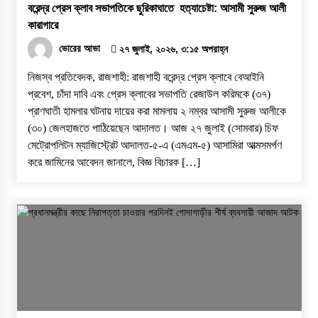
বরেন্দ্র প্রেস ক্লাব সভাপতিকে ছুরিকাঘাতে হত্যাচেষ্টা: আসামী সুরুজ আলী
কারাগারে
ভোরের আভা
২৭ জুলাই, ২০২৬, ৩:১৫ অপরাহ্ন
নিজস্ব প্রতিবেদক, রাজশাহী: ​রাজশাহী বরেন্দ্র প্রেস ক্লাবে বেআইনি
প্রবেশ, চাঁদা দাবি এবং প্রেস ক্লাবের সভাপতি রেজাউল করিমকে (৩৭)
প্রাণঘাতী হামলার ঘটনায় দায়ের করা মামলায় ২ নম্বর আসামী সুরুজ আলীকে
(৩০) জেলহাজতে পাঠিয়েছেন আদালত। ​আজ ২৭ জুলাই (সোমবার) চিফ
মেট্রোপলিটন ম্যাজিস্ট্রেট আদালত-৫-এ (এমএম-৫) আসামিরা আত্মসমর্পণ
করে জামিনের আবেদন জানালে, বিজ্ঞ বিচারক […]