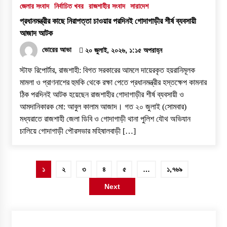
জেলার সংবাদ
নির্বাচিত খবর
রাজশাহীর সংবাদ
সারাদেশ
প্রধানমন্ত্রীর কাছে নিরাপত্তা চাওয়ার পরদিনই গোদাগাড়ীর শীর্ষ ব্যবসায়ী
আজাদ আটক
ভোরের আভা
২০ জুলাই, ২০২৬, ১:১৫ অপরাহ্ন
স্টাফ রিপোর্টার, রাজশাহী: বিগত সরকারের আমলে দায়েরকৃত হয়রানিমূলক
মামলা ও প্রাণনাশের হুমকি থেকে রক্ষা পেতে প্রধানমন্ত্রীর হস্তক্ষেপ কামনার
ঠিক পরদিনই আটক হয়েছেন রাজশাহীর গোদাগাড়ীর শীর্ষ ব্যবসায়ী ও
আমদানিকারক মো: আবুল কালাম আজাদ। ​গত ২০ জুলাই (সোমবার)
মধ্যরাতে রাজশাহী জেলা ডিবি ও গোদাগাড়ী থানা পুলিশ যৌথ অভিযান
চালিয়ে গোদাগাড়ী পৌরসভার মহিষালবাড়ী […]
পোস্ট
১
২
৩
৪
৫
…
১,৭৬৯
পেজিনেশন
Next