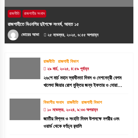
রাজনীতি
রাজশাহীর সংবাদ
রাজশাহীতে বিএনপির দুইপক্ষে সংঘর্ষ, আহত ১৫
ভোরের আভা
২৫ নভেম্বর, ২০২৫, ৬:৫৫ অপরাহ্ন
রাজনীতি
রাজশাহী বিভাগ
২৯ মার্চ, ২০২৫, ৪:৫৯ পূর্বাহ্ন
২৬শে মার্চ মহান স্বাধীনতা দিবস ও দেশনেত্রী বেগম
খালেদা জিয়ার রোগ মুক্তির জন্য ইফতার ও দোয়া
মাহফিল
বিভাগীয় সংবাদ
রাজনীতি
রাজশাহী বিভাগ
১০ নভেম্বর, ২০২৪, ৯:৩৩ অপরাহ্ন
জাতীয় বিপ্লব ও সংহতি দিবস উপলক্ষে নগরীর ৩নং
ওয়ার্ড থেকে বর্ণাঢ্য র‍্যালি