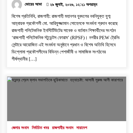
ভোরের আভা
২৯ জুলাই, ২০২৬, ১২:২১ অপরাহ্ন
বিশেষ প্রতিনিধি, রাজশাহী: রাজশাহী মহানগর যুবদলের নবনিযুক্ত যুগ্ম
আহ্বায়ক প্রকৌশলী মো. আরিফুজ্জামান সোহেলকে সংবর্ধনা প্রদান করেছে
রাজশাহী পলিটেকনিক ইনস্টিটিউটের সাবেক ও বর্তমান শিক্ষার্থীদের সংগঠন
‘রাজশাহী পলিটেকনিক স্টুডেন্টস ফোরাম’ (RPSF)। ​নগরীর PEW ট্রেনিং
সেন্টারে আয়োজিত এই সংবর্ধনা অনুষ্ঠানে প্রধান ও বিশেষ অতিথি হিসেবে
ডিপ্লোমা প্রকৌশলীদের বিভিন্ন পেশাজীবী ও সামাজিক সংগঠনের
শীর্ষস্থানীয় […]
জেলার সংবাদ
নির্বাচিত খবর
রাজশাহীর সংবাদ
সারাদেশ