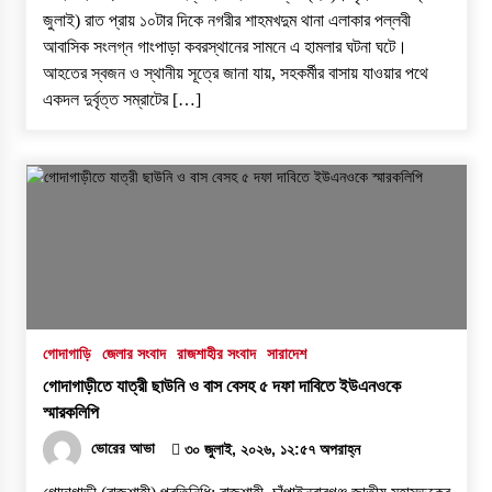
জুলাই) রাত প্রায় ১০টার দিকে নগরীর শাহমখদুম থানা এলাকার পল্লবী
আবাসিক সংলগ্ন গাংপাড়া কবরস্থানের সামনে এ হামলার ঘটনা ঘটে।
আহতের স্বজন ও স্থানীয় সূত্রে জানা যায়, সহকর্মীর বাসায় যাওয়ার পথে
একদল দুর্বৃত্ত সম্রাটের […]
গোদাগাড়ি
জেলার সংবাদ
রাজশাহীর সংবাদ
সারাদেশ
গোদাগাড়ীতে যাত্রী ছাউনি ও বাস বেসহ ৫ দফা দাবিতে ইউএনওকে
স্মারকলিপি
ভোরের আভা
৩০ জুলাই, ২০২৬, ১২:৫৭ অপরাহ্ন