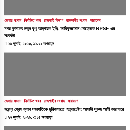
জেলার সংবাদ
নির্বাচিত খবর
রাজশাহী বিভাগ
রাজশাহীর সংবাদ
সারাদেশ
নগর যুবদলের নতুন যুগ্ম আহ্বায়ক ইঞ্জি. আরিফুজ্জামান সোহেলকে RPSF-এর
সংবর্ধনা
২৯ জুলাই, ২০২৬, ১২:২১ অপরাহ্ন
জেলার সংবাদ
নির্বাচিত খবর
রাজশাহীর সংবাদ
সারাদেশ
বরেন্দ্র প্রেস ক্লাব সভাপতিকে ছুরিকাঘাতে হত্যাচেষ্টা: আসামী সুরুজ আলী কারাগারে
২৭ জুলাই, ২০২৬, ৩:১৫ অপরাহ্ন