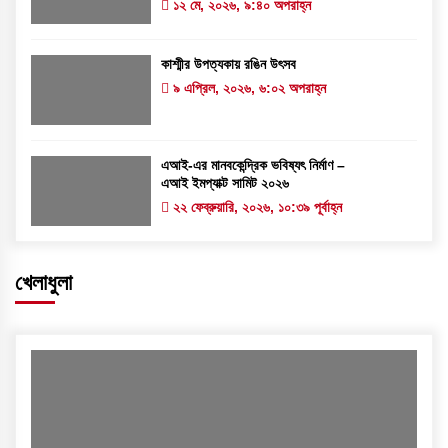
১২ মে, ২০২৬, ৯:৪০ অপরাহ্ন
কাশ্মীর উপত্যকায় রঙিন উৎসব
৯ এপ্রিল, ২০২৬, ৬:০২ অপরাহ্ন
এআই-এর মানবকেন্দ্রিক ভবিষ্যৎ নির্মাণ –
এআই ইমপ্যাক্ট সামিট ২০২৬
২২ ফেব্রুয়ারি, ২০২৬, ১০:৩৯ পূর্বাহ্ন
খেলাধুলা