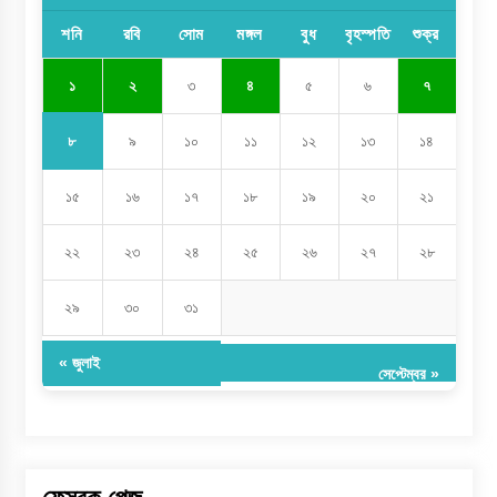
শনি
রবি
সোম
মঙ্গল
বুধ
বৃহস্পতি
শুক্র
১
২
৩
৪
৫
৬
৭
৮
৯
১০
১১
১২
১৩
১৪
১৫
১৬
১৭
১৮
১৯
২০
২১
২২
২৩
২৪
২৫
২৬
২৭
২৮
২৯
৩০
৩১
« জুলাই
সেপ্টেম্বর »